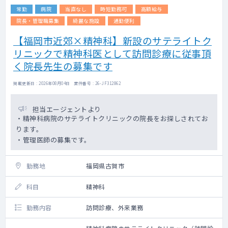
常勤
病院
当直なし
時短勤務可
高額給与
院長・管理職募集
綺麗な施設
通勤便利
【福岡市近郊×精神科】新設のサテライトク
リニックで精神科医として訪問診療に従事頂
く院長先生の募集です
掲載更新日 : 2026年08月04日 案件番号 : 26-JF312862
担当エージェントより
・精神科病院のサテライトクリニックの院長をお探しされてお
ります。
・管理医師の募集です。
勤務地
福岡県古賀市
科目
精神科
勤務内容
訪問診療、外来業務