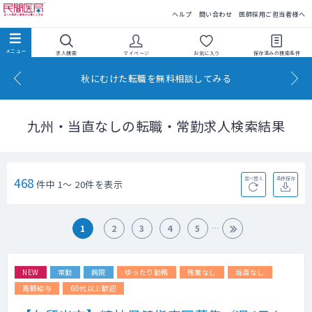
民間医局
ヘルプ
問い合わせ
医師採用ご担当者様へ
求人検索
マイページ
お気に入り
保存済みの
検索条件
秋にむけた転職を無料相談してみる
九州・当直なしの転職・常勤求人検索結果
468
並べ替え
条件保存
件中 1～ 20件を表示
1
2
3
4
5
NEW
常勤
病院
ゆったり勤務
残業なし
当直なし
高額給与
60代以上歓迎