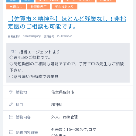
当直なし
時短勤務可
学会補助あり
【佐賀市×精神科】ほとんど残業なし！非指
定医のご相談も可能です。
掲載更新日 : 2026年08月05日 案件番号 : 25-JF305140
担当エージェントより
◇週4日のご勤務です。
◇時短勤務のご相談も可能ですので、子育て中の先生もご相談
下さい。
○落ち着いた勤務で残業無
勤務地
佐賀県佐賀市
科目
精神科
勤務内容
外来、病棟管理
外来数：15～20名位/コマ
勤務内容詳細
〇外来