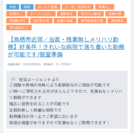
常勤
病院
ゆったり勤務
土・日・祝休み可
残業なし
当直なし
オンコールなし
高額給与
60代以上歓迎
経験不問
資格取得可
症例数充実
綺麗な施設
専門医資格不問
通勤便利
学会補助あり
【鳥栖市近郊／当直・残業無しメリハリ勤
務】好条件！きれいな病院で落ち着いた勤務
が可能です/個室準備
掲載更新日 : 2026年08月05日 案件番号 : 23-JF005994
担当エージェントより
ご経験や資格の有無により高額給与のご相談が可能です
17時～ご帰宅される方がほとんどですので、気兼ねなくメリハ
リ勤務ができます
幅広い症例を診ることが可能です
比較的新しく綺麗な病院です
勤務曜日は月～土でご希望に沿います
医局は個室がありますので気兼ねなくご勤務できます！