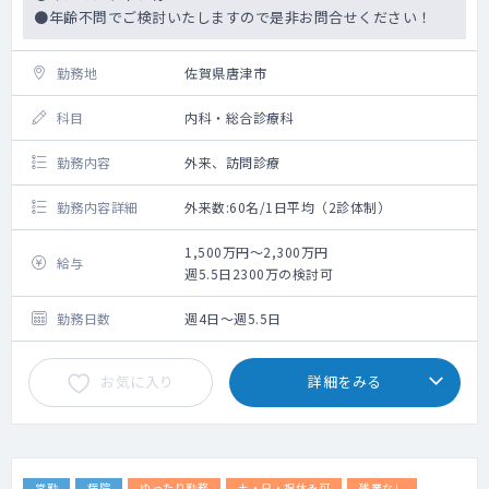
●年齢不問でご検討いたしますので是非お問合せください！
勤務地
佐賀県唐津市
科目
内科・総合診療科
勤務内容
外来、訪問診療
勤務内容詳細
外来数:60名/1日平均（2診体制）
1,500万円～2,300万円
給与
週5.5日2300万の検討可
勤務日数
週4日～週5.5日
お気に入り
詳細をみる
常勤
病院
ゆったり勤務
土・日・祝休み可
残業なし