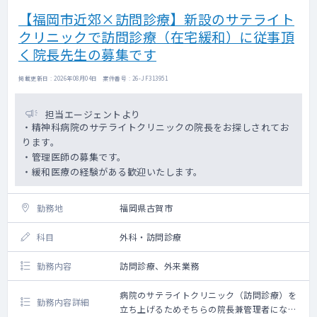
・大腸がん、肝臓がん、肺がん、胃がん、
【福岡市近郊×訪問診療】新設のサテライト
特定健診 年度ごとに左記5項目を常勤医師で
クリニックで訪問診療（在宅緩和）に従事頂
分担して受講
・各種書類作成（主治医意見書、各種診断
く院長先生の募集です
書等）
・院内会議、委員会出席
掲載更新日 : 2026年08月04日 案件番号 : 26-JF313951
会議 運営会議 第3金曜日17:00～
17:30
担当エージェントより
医事薬事審議会 第3木曜日13:00
・精神科病院のサテライトクリニックの院長をお探しされてお
～13:20
ります。
委員会 医療安全委員会 及び 衛生管理委
・管理医師の募集です。
員会 第2木曜日17:00～17:30
・緩和医療の経験がある歓迎いたします。
診療録管理委員会 第3金曜日
17:30～15分程度
医局会 毎週金曜日13:00～13:30（入院
勤務地
福岡県古賀市
相談についての判定 等）
科目
外科・訪問診療
勤務内容
訪問診療、外来業務
病院のサテライトクリニック（訪問診療）を
勤務内容詳細
立ち上げるためそちらの院長兼管理者になっ