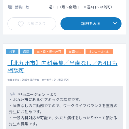
・病棟は74床を4名で分担して担当いただき
ます。
勤務日数
週5日（月～金曜日 ※週4日～相談可）
・関連の介護施設への訪問診療を実施してお
ります。
お気に入り
詳細をみる
【その他】
・早出・居残り業務
・北九州市がん健診登録医療機関、特定健
診 従事者講習会受講（必須）
常勤
病院
土・日・祝休み可
当直なし
オンコールなし
・大腸がん、肝臓がん、肺がん、胃がん、特
定健診 年度ごとに左記5項目を常勤医師で分
【北九州市】内科募集／当直なし／週4日も
担して受講
相談可
・各種書類作成（主治医意見書、各種診断書
等）
掲載更新日 : 2026年08月04日 案件番号 : 24-JH004706
・院内会議、委員会出席
会議 運営会議 第3金曜日17:00～17:30
医事薬事審議会 第3木曜日13:00～
担当エージェントより
13:20
・北九州市にあるケアミックス病院です。
委員会 医療安全委員会 及び 衛生管理委員
・当直なしのご勤務ですので、ワークライフバランスを重視の
会 第2木曜日17:00～17:30
先生にお勧めです。
診療録管理委員会 第3金曜日
・一般内科対応が可能で、外来と病棟をしっかりやって頂ける
17:30～15分程度
先生の募集です。
医局会 毎週金曜日13:00～13:30（入院相