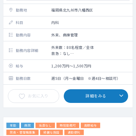
談についての判定 等）
勤務地
福岡県北九州市八幡西区
科目
内科
勤務内容
外来、病棟管理
外来数：80名程度／全体
勤務内容詳細
救急：なし
外来）
・午前午後あわせて週4～6コマ
給与
1,200万円～1,500万円
入院）
・74床を3～4名で担当予定
勤務日数
週5日（月～金曜日 ※週4日～相談可）
介護施設関係）
・特養29床・84床、グループホーム18床
お気に入り
詳細をみる
・特養嘱託医・グループホーム訪問診療
月2回、施設に訪問し健康管理・診察を行う
（15～25名※予定）
その他）
・早出・居残り業務
常勤
病院
当直なし
時短勤務可
高額給与
・北九州市がん健診登録医療機関、特定健
診 従事者講習会受講（必須）
院長・管理職募集
綺麗な施設
通勤便利