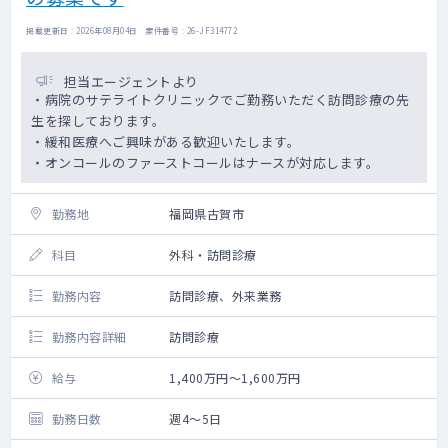
掲載更新日 : 2026年08月04日 案件番号 : 26-JF314772
担当エージェントより
・病院のサテライトクリニックでご勤務いただく訪問診療の先
生を探しております。
・緩和医療へご興味がある歓迎いたします。
・オンコールのファーストコールはナースが対応します。
勤務地
福岡県古賀市
科目
外科・訪問診療
勤務内容
訪問診療、外来業務
勤務内容詳細
訪問診療
給与
1,400万円～1,600万円
勤務日数
週4～5日