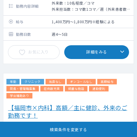
外来数：10名程度／コマ
勤務内容詳細
外来担当数：コマ数1コマ／週（外来患者数：
約10名／コマ）
透析管理 ：外来HD患者数170、主治医制 ／
給与
1,400万円～1,800万円※経験による
透析ベッド数79台／オンラインHDF、一部曜
日準夜透析あり）
勤務日数
週4～5日
お気に入り
詳細をみる
常勤
クリニック
当直なし
オンコールなし
高額給与
院長・管理職募集
症例数充実
綺麗な施設
通勤便利
学会補助あり
【福岡市×内科】高額／主に健診、外来のご
勤務です！
掲載更新日 : 2026年08月04日 案件番号 : 26-JF310875
検索条件を変更する