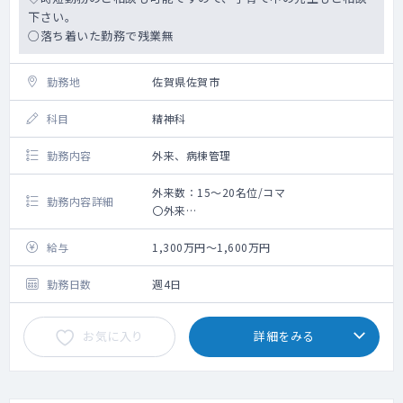
下さい。
○落ち着いた勤務で残業無
勤務地
佐賀県佐賀市
科目
精神科
勤務内容
外来、病棟管理
外来数：15～20名位/コマ
勤務内容詳細
〇外来
週に2コマ程度お願いいたします。かかりつけ
の方が大半です。
給与
1,300万円～1,600万円
〇病棟管理
主治医制で、30～40床程度ご担当をお願いい
勤務日数
週4日
たします。
お気に入り
詳細をみる
〇疾患
ほとんどがご高齢な患者様です。統合失調症
や認知症の方が多いです。