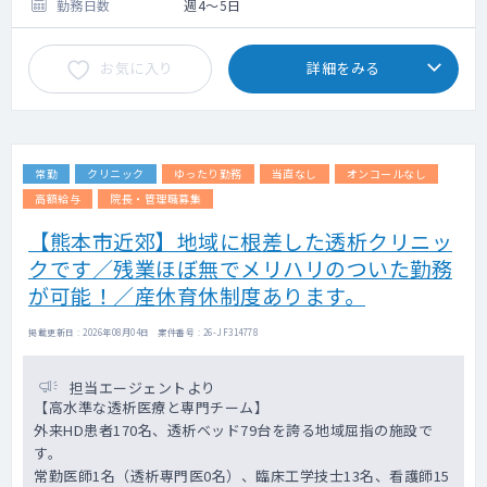
勤務日数
週4～5日
お気に入り
詳細をみる
常勤
クリニック
ゆったり勤務
当直なし
オンコールなし
高額給与
院長・管理職募集
【熊本市近郊】地域に根差した透析クリニッ
クです／残業ほぼ無でメリハリのついた勤務
が可能！／産休育休制度あります。
掲載更新日 : 2026年08月04日 案件番号 : 26-JF314778
担当エージェントより
【高水準な透析医療と専門チーム】
外来HD患者170名、透析ベッド79台を誇る地域屈指の施設で
す。
常勤医師1名（透析専門医0名）、臨床工学技士13名、看護師15