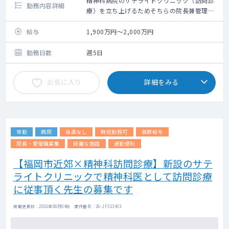
精神科病院のサテライトクリニック（訪問診
勤務内容詳細
療）を立ち上げるためそちらの院長兼管理者
になっていただける方を探しております。
給与
1,900万円～2,000万円
勤務日数
週5日
お気に入り
詳細をみる
常勤
病院
当直なし
時短勤務可
高額給与
院長・管理職募集
綺麗な施設
通勤便利
【福岡市近郊×精神科訪問診療】新設のサテ
ライトクリニックで精神科医として訪問診療
に従事頂く先生の募集です
掲載更新日 : 2026年08月04日 案件番号 : 26-JF313433