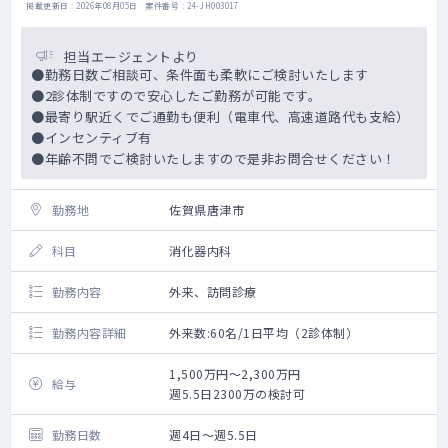
掲載更新日 : 2026年08月05日 案件番号 : 24-JH003017
担当エージェントより
●勤務日数ご相談可、条件面も柔軟にご検討いたします
●2診体制ですので安心したご勤務が可能です。
●最寄り駅近くでご通勤も便利（電車代、高速道路代も支給）
●インセンティブ有
●年齢不問でご検討いたしますので是非お問合せください！
勤務地
佐賀県唐津市
科目
消化器内科
勤務内容
外来、訪問診療
勤務内容詳細
外来数:60名/1日平均（2診体制）
1,500万円～2,300万円
給与
週5.5日2300万の検討可
勤務日数
週4日～週5.5日