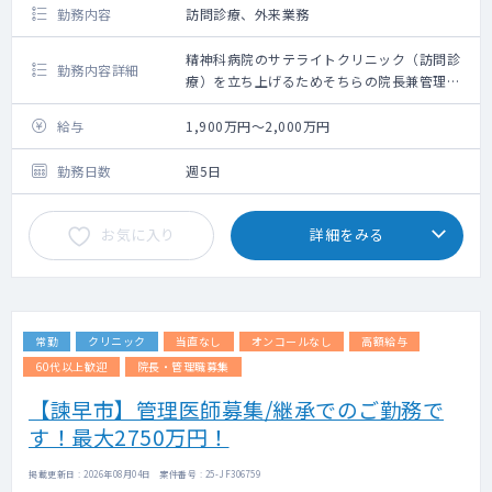
勤務内容
訪問診療、外来業務
精神科病院のサテライトクリニック（訪問診
勤務内容詳細
療）を立ち上げるためそちらの院長兼管理者
になっていただける方を探しております。
給与
1,900万円～2,000万円
勤務日数
週5日
お気に入り
詳細をみる
常勤
クリニック
当直なし
オンコールなし
高額給与
60代以上歓迎
院長・管理職募集
【諫早市】管理医師募集/継承でのご勤務で
す！最大2750万円！
掲載更新日 : 2026年08月04日 案件番号 : 25-JF306759