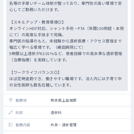
名等の手厚いチーム体制が整っており、専門性の高い環境で安
心してご勤務いただけます。
【スキルアップ・教育環境◎】
オンラインHDF対応、シャント手術・PTA（年間150例超・本院
にて）の高度な手技まで完備。
専門医の指導のもと、未経験から透析医療・アクセス管理まで
幅広く学べる環境です。（嶋田病院にて）
5時間以上透析が62.01%など、患者目線での高水準な透析管理
（治療指標）を実践しています。
【ワークライフバランス◎】
ほぼ定時退勤でき、働きやすい職場です。法人内には子育て中
の女性医師も数名在籍しています。
勤務地
熊本県上益城郡
科目
透析科
勤務内容
外来・透析管理