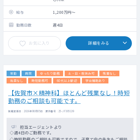
週に2コマ程度お願いいたします。かかりつけ
の方が大半です。
給与
1,200万円～
〇病棟管理
主治医制で、30～40床程度ご担当をお願いい
勤務日数
週4日
たします。
お気に入り
詳細をみる
〇疾患
ほとんどがご高齢な患者様です。統合失調症
や認知症の方が多いです。
常勤
病院
ゆったり勤務
土・日・祝休み可
残業なし
当直なし
時短勤務可
60代以上歓迎
学会補助あり
【佐賀市×精神科】ほとんど残業なし！時短
勤務のご相談も可能です。
掲載更新日 : 2026年08月05日 案件番号 : 25-JF305139
担当エージェントより
◇週4日のご勤務です。
◇時短勤務のご相談も可能ですので、子育て中の先生もご相談