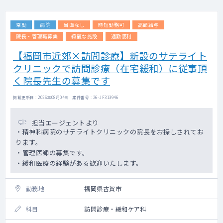
常勤
病院
当直なし
時短勤務可
高額給与
院長・管理職募集
綺麗な施設
通勤便利
【福岡市近郊×訪問診療】新設のサテライト
クリニックで訪問診療（在宅緩和）に従事頂
く院長先生の募集です
掲載更新日 : 2026年08月04日 案件番号 : 26-JF313946
担当エージェントより
・精神科病院のサテライトクリニックの院長をお探しされてお
ります。
・管理医師の募集です。
・緩和医療の経験がある歓迎いたします。
勤務地
福岡県古賀市
科目
訪問診療・緩和ケア科