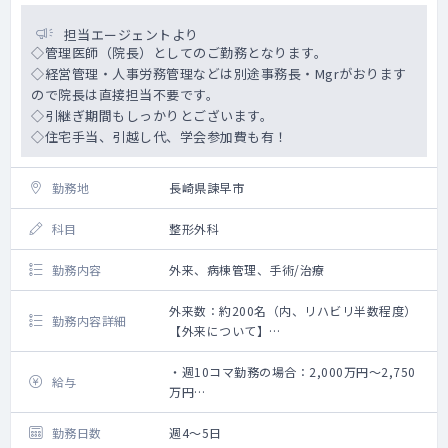
担当エージェントより
◇管理医師（院長）としてのご勤務となります。
◇経営管理・人事労務管理などは別途事務長・Mgrがおります
ので院長は直接担当不要です。
◇引継ぎ期間もしっかりとございます。
◇住宅手当、引越し代、学会参加費も有！
勤務地
長崎県諫早市
科目
整形外科
勤務内容
外来、病棟管理、手術/治療
外来数：約200名（内、リハビリ半数程度）
勤務内容詳細
【外来について】
◇主な症例：骨粗鬆症検診、治療・肩、関節
の疼痛・膝関節の疼痛・外傷（骨折・脱臼・
・週10コマ勤務の場合：2,000万円～2,750
給与
捻挫等）・腰痛・臀部痛・下肢や足のしび
万円
れ・肩凝り・項頚部痛・腕や手のしびれ・痛
【内訳詳細】
風・交通事故・健康診査
基本給与 2,000～2.500万
勤務日数
週4～5日