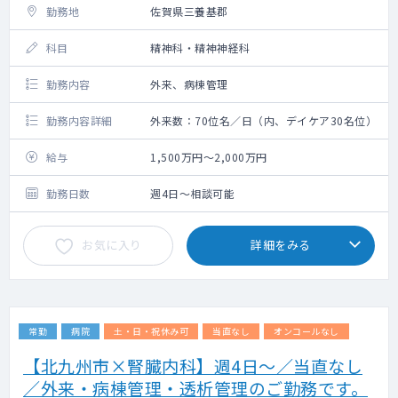
勤務地
佐賀県三養基郡
科目
精神科・精神神経科
勤務内容
外来、病棟管理
勤務内容詳細
外来数：70位名／日（内、デイケア30名位）
給与
1,500万円～2,000万円
勤務日数
週4日～相談可能
お気に入り
詳細をみる
常勤
病院
土・日・祝休み可
当直なし
オンコールなし
【北九州市×腎臓内科】週4日～／当直なし
／外来・病棟管理・透析管理のご勤務です。