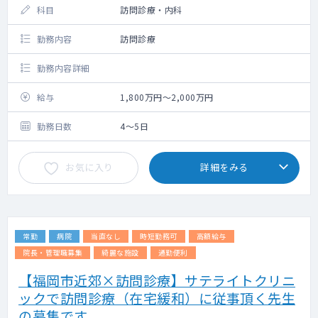
科目
訪問診療・内科
勤務内容
訪問診療
勤務内容詳細
給与
1,800万円～2,000万円
勤務日数
4～5日
お気に入り
詳細をみる
常勤
病院
当直なし
時短勤務可
高額給与
院長・管理職募集
綺麗な施設
通勤便利
【福岡市近郊×訪問診療】サテライトクリニ
ックで訪問診療（在宅緩和）に従事頂く先生
の募集です