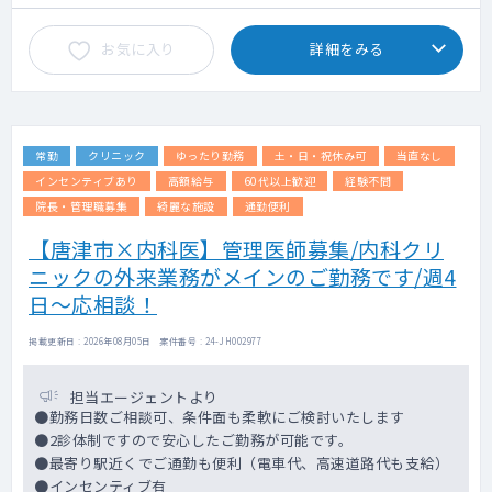
お気に入り
詳細をみる
常勤
クリニック
ゆったり勤務
土・日・祝休み可
当直なし
インセンティブあり
高額給与
60代以上歓迎
経験不問
院長・管理職募集
綺麗な施設
通勤便利
【唐津市×内科医】管理医師募集/内科クリ
ニックの外来業務がメインのご勤務です/週4
日～応相談！
掲載更新日 : 2026年08月05日 案件番号 : 24-JH002977
担当エージェントより
●勤務日数ご相談可、条件面も柔軟にご検討いたします
●2診体制ですので安心したご勤務が可能です。
●最寄り駅近くでご通勤も便利（電車代、高速道路代も支給）
●インセンティブ有