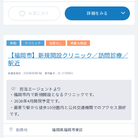
◇その他：リハビリ指示出し
オンコール手当 0～150万（週1～3回：回数
◇患者層：若年層（学生）～高齢者、
は双方相談の上決定します）
お気に入り
詳細をみる
◇1日あたり外来患者数：200名程度（内、リ
その他手当（相談により：住居手当、帰省手
ハビリ半数程度）
当等）100万程度見込み
※内科的な対応は原則不要となります（必要
時は近隣医療機関との連携体制あり）
・週8コマ勤務の場合：1,600万円～2,250万
円
常勤
クリニック
当直なし
綺麗な施設
【病棟管理】
基本給与 1,600～2.000万
◇入院ベッド数：19床（急性期）
オンコール手当 0～150万（週1～3回：回数
【福岡市】新規開設クリニック／訪問診療／
◇手術対応：手指小手術のみあり（ばね指な
は双方相談の上決定します）
駅近
ど）
その他手当（相談により：住居手当、帰省手
当等）100万程度見込み
掲載更新日 : 2026年08月04日 案件番号 : 25-JF309691
【院長に付帯する業務】
経営管理・人事労務管理などは別途事務長・
Mgrがおりますので院長は直接担当不要です
担当エージェントより
が、経営状態の把握は必要となります。
・福岡市内で新規開設となるクリニックです。
・2026年4月開院予定です。
【その他診療所運営に関わる諸業務】
・最寄り駅から徒歩10分圏内と公共交通機関でのアクセス良好
◇院内MTG・経営MTGや院外連携の勉強会等
です。
を含みます
◇経営に関わる負担は最小限に調整可能とな
勤務地
福岡県福岡市東区
ります（法人側がバックアップ）