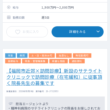
ていただける方を探しております。
給与
1,900万円～2,000万円
勤務日数
週5日
お気に入り
詳細をみる
常勤
病院
土・日・祝休み可
当直なし
時短勤務可
高額給与
院長・管理職募集
綺麗な施設
通勤便利
【福岡市近郊×訪問診療】新設のサテライト
クリニックで訪問診療（在宅緩和）に従事頂
く院長先生の募集です
掲載更新日 : 2026年08月04日 案件番号 : 26-JF313953
担当エージェントより
・精神科病院のサテライトクリニックの院長をお探しされてお