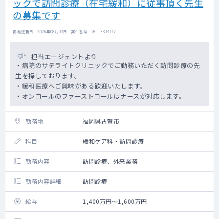
ックで訪問診療（在宅緩和）に従事頂く先生
の募集です
掲載更新日 : 2026年08月04日 案件番号 : 26-JF314777
担当エージェントより
・病院のサテライトクリニックでご勤務いただく訪問診療の先
生を探しております。
・緩和医療へご興味がある歓迎いたします。
・オンコールのファーストコールはナースが対応します。
勤務地
福岡県古賀市
科目
緩和ケア科・訪問診療
勤務内容
訪問診療、外来業務
勤務内容詳細
訪問診療
給与
1,400万円～1,600万円