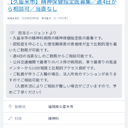
【久留米市】精神保健指定医募集／週4日か
ら相談可／当直なし
掲載更新日 : 2026年08月06日 案件番号 : 23-JF002481
担当エージェントより
・久留米市の精神科病院の精神保健指定医の募集です。
・認知症を中心とした慢性期疾患の患者様が主で比較的落ち着
いたご勤務が可能です。
・週4日の当直なしのご勤務からご相談可能です。
・公共交通機関で最寄りのバス停が病院前、車で最寄りの高速
インターから10分程度と比較的アクセス良好です。
・ご転居が伴うご入職の場合、法人所有のマンションがありま
すのでご相談可能です。
（入居状況によりご相談が難しい場合がございますので、予
めご了承ください）
勤務地
福岡県久留米市
科目
精神科