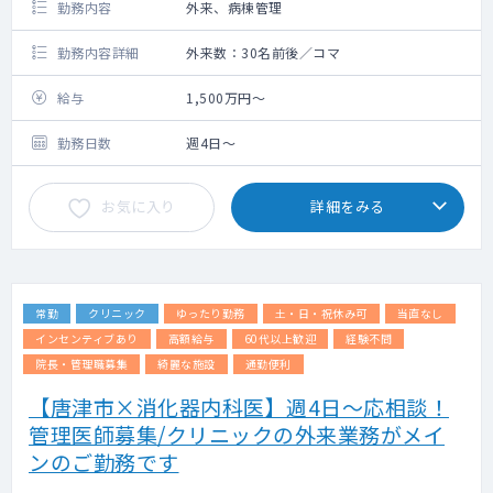
勤務内容
外来、病棟管理
勤務内容詳細
外来数：30名前後／コマ
給与
1,500万円～
勤務日数
週4日～
お気に入り
詳細をみる
常勤
クリニック
ゆったり勤務
土・日・祝休み可
当直なし
インセンティブあり
高額給与
60代以上歓迎
経験不問
院長・管理職募集
綺麗な施設
通勤便利
【唐津市×消化器内科医】週4日～応相談！
管理医師募集/クリニックの外来業務がメイ
ンのご勤務です