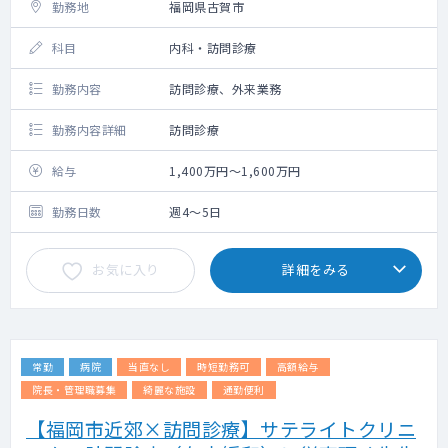
勤務地
福岡県古賀市
科目
内科・訪問診療
勤務内容
訪問診療、外来業務
勤務内容詳細
訪問診療
給与
1,400万円～1,600万円
勤務日数
週4～5日
お気に入り
詳細をみる
常勤
病院
当直なし
時短勤務可
高額給与
院長・管理職募集
綺麗な施設
通勤便利
【福岡市近郊×訪問診療】サテライトクリニ