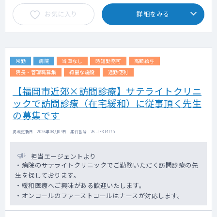
お気に入り
詳細をみる
常勤
病院
当直なし
時短勤務可
高額給与
院長・管理職募集
綺麗な施設
通勤便利
【福岡市近郊×訪問診療】サテライトクリニ
ックで訪問診療（在宅緩和）に従事頂く先生
の募集です
掲載更新日 : 2026年08月04日 案件番号 : 26-JF314775
担当エージェントより
・病院のサテライトクリニックでご勤務いただく訪問診療の先
生を探しております。
・緩和医療へご興味がある歓迎いたします。
・オンコールのファーストコールはナースが対応します。