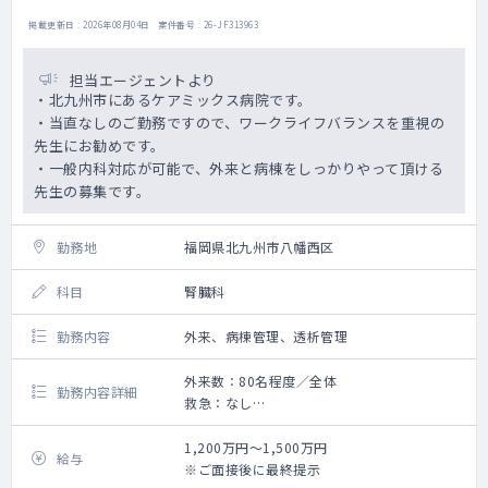
掲載更新日 : 2026年08月04日 案件番号 : 26-JF313963
担当エージェントより
・北九州市にあるケアミックス病院です。
・当直なしのご勤務ですので、ワークライフバランスを重視の
先生にお勧めです。
・一般内科対応が可能で、外来と病棟をしっかりやって頂ける
先生の募集です。
勤務地
福岡県北九州市八幡西区
科目
腎臓科
勤務内容
外来、病棟管理、透析管理
外来数：80名程度／全体
勤務内容詳細
救急：なし
・外来、病棟管理、透析管理のご勤務です。
・外来は前午後あわせて週4～6コマを担当い
1,200万円～1,500万円
給与
ただきます。
※ご面接後に最終提示