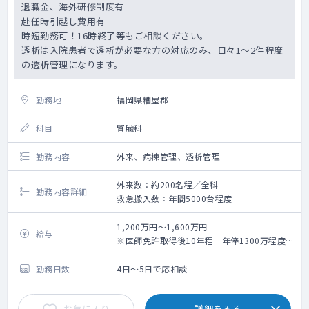
退職金、海外研修制度有
赴任時引越し費用有
時短勤務可！16時終了等もご相談ください。
透析は入院患者で透析が必要な方の対応のみ、日々1～2件程度
の透析管理になります。
勤務地
福岡県糟屋郡
科目
腎臓科
勤務内容
外来、病棟管理、透析管理
外来数：約200名程／全科
勤務内容詳細
救急搬入数：年間5000台程度
1,200万円～1,600万円
給与
※医師免許取得後10年程 年俸1300万程度～
（経験等勘案の上決定いたします）
勤務日数
4日～5日で応相談
お気に入り
詳細をみる