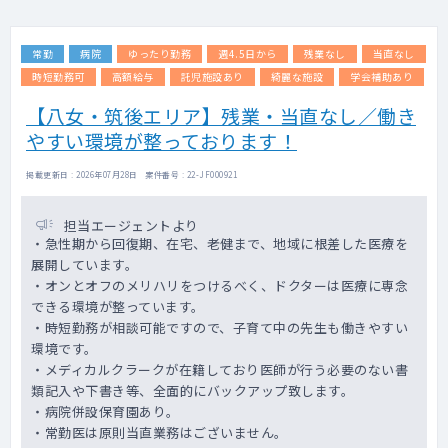
常勤
病院
ゆったり勤務
週4.5日から
残業なし
当直なし
時短勤務可
高額給与
託児施設あり
綺麗な施設
学会補助あり
【八女・筑後エリア】残業・当直なし／働き
やすい環境が整っております！
掲載更新日 : 2026年07月28日 案件番号 : 22-JF000921
担当エージェントより
・急性期から回復期、在宅、老健まで、地域に根差した医療を
展開しています。
・オンとオフのメリハリをつけるべく、ドクターは医療に専念
できる環境が整っています。
・時短勤務が相談可能ですので、子育て中の先生も働きやすい
環境です。
・メディカルクラークが在籍しており医師が行う必要のない書
類記入や下書き等、全面的にバックアップ致します。
・病院併設保育園あり。
・常勤医は原則当直業務はございません。