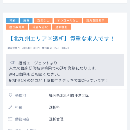
常勤
病院
当直なし
オンコールなし
託児施設あり
症例数充実
綺麗な施設
通勤便利
【北九州エリア×透析】貴重な求人です！
掲載更新日 : 2026年08月03日 案件番号 : 25-JF304970
担当エージェントより
人気の臨床研修指定病院での透析業務になります。
週4日勤務もご相談ください。
駅徒歩1分の好立地！屋根付きデッキで繋がっています！
勤務地
福岡県北九州市小倉北区
科目
透析科
勤務内容
透析管理