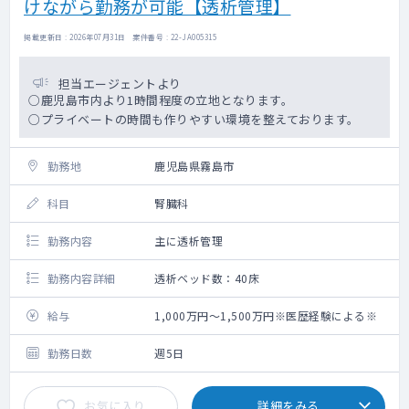
けながら勤務が可能【透析管理】
掲載更新日 : 2026年07月31日 案件番号 : 22-JA005315
担当エージェントより
○鹿児島市内より1時間程度の立地となります。
○プライベートの時間も作りやすい環境を整えております。
勤務地
鹿児島県霧島市
科目
腎臓科
勤務内容
主に透析管理
勤務内容詳細
透析ベッド数：40床
給与
1,000万円～1,500万円※医歴経験による※
勤務日数
週5日
お気に入り
詳細をみる