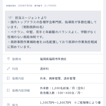
掲載更新日 : 2026年07月29日 案件番号 : 23-JF003818
担当エージェントより
・国内トップクラスの各種学会専門医、指導医が多数在籍して
います。（常勤医師65名）
・ベテラン、中堅、若手と年齢層のバランスよく、学閥がなく
垣根のない医局体制です。
・医師事務作業補助者を16名配置しており医師の作業負担軽減
に努めています。
勤務地
福岡県福岡市早良区
科目
透析科
勤務内容
外来、病棟管理、透析管理
外来数：1,000名前後／月（全科）
勤務内容詳細
救急搬入数：500～600台／月
手術数：100～120件／月（外科系全て）
1,500万円～1,800万円 ※ご経験等により優
給与