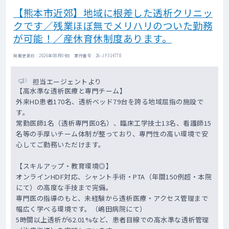
担して受講
【熊本市近郊】地域に根差した透析クリニッ
・各種書類作成（主治医意見書、各種診断書
クです／残業ほぼ無でメリハリのついた勤務
等）
・院内会議、委員会出席
が可能！／産休育休制度あります。
会議 運営会議 第3金曜日17:00～17:30
医事薬事審議会 第3木曜日13:00～
掲載更新日 : 2026年08月04日 案件番号 : 26-JF314778
13:20
委員会 医療安全委員会 及び 衛生管理委員
担当エージェントより
会 第2木曜日17:00～17:30
【高水準な透析医療と専門チーム】
診療録管理委員会 第3金曜日
外来HD患者170名、透析ベッド79台を誇る地域屈指の施設で
17:30～15分程度
す。
医局会 毎週金曜日13:00～13:30（入院相
常勤医師1名（透析専門医0名）、臨床工学技士13名、看護師15
談についての判定 等）
名等の手厚いチーム体制が整っており、専門性の高い環境で安
心してご勤務いただけます。
【スキルアップ・教育環境◎】
オンラインHDF対応、シャント手術・PTA（年間150例超・本院
にて）の高度な手技まで完備。
専門医の指導のもと、未経験から透析医療・アクセス管理まで
幅広く学べる環境です。（嶋田病院にて）
5時間以上透析が62.01%など、患者目線での高水準な透析管理