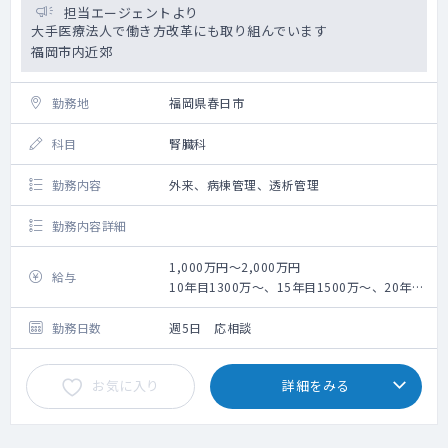
担当エージェントより
大手医療法人で働き方改革にも取り組んでいます
福岡市内近郊
勤務地
福岡県春日市
科目
腎臓科
勤務内容
外来、病棟管理、透析管理
勤務内容詳細
1,000万円～2,000万円
給与
10年目1300万～、15年目1500万～、20年目
1600万～（週5日勤務当直・オンコール有の
場合）
勤務日数
週5日 応相談
※ご経験年数、実績等により変動
お気に入り
詳細をみる