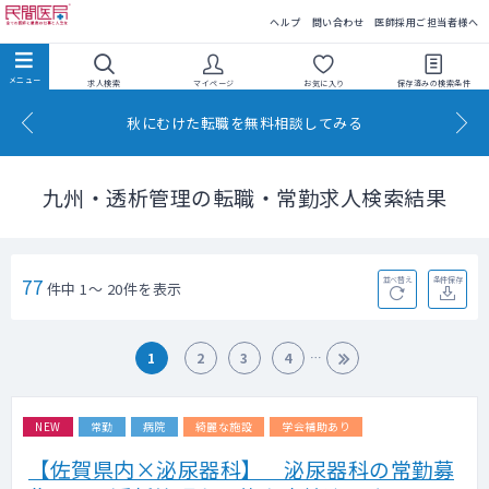
民間医局
ヘルプ
問い合わせ
医師採用ご担当者様へ
求人検索
マイページ
お気に入り
保存済みの
検索条件
秋にむけた転職を無料相談してみる
九州・透析管理の転職・常勤求人検索結果
77
並べ替え
条件保存
件中 1～ 20件を表示
1
2
3
4
NEW
常勤
病院
綺麗な施設
学会補助あり
【佐賀県内×泌尿器科】 泌尿器科の常勤募