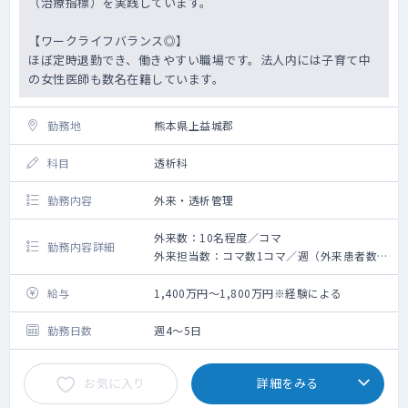
（治療指標）を実践しています。
【ワークライフバランス◎】
ほぼ定時退勤でき、働きやすい職場です。法人内には子育て中
の女性医師も数名在籍しています。
勤務地
熊本県上益城郡
科目
透析科
勤務内容
外来・透析管理
外来数：10名程度／コマ
勤務内容詳細
外来担当数：コマ数1コマ／週（外来患者数：
約10名／コマ）
透析管理 ：外来HD患者数170、主治医制 ／
給与
1,400万円～1,800万円※経験による
透析ベッド数79台／オンラインHDF、一部曜
日準夜透析あり）
勤務日数
週4～5日
お気に入り
詳細をみる