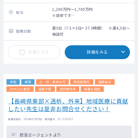
1,200万円～1,700万円
給与
※目安です
※ご経験年数を加味して相談させていただき
ます
週5日（7.5×5日= 37.5時間） ※週4,5日～
勤務日数
相談可
お気に入り
詳細をみる
常勤
病院
土・日・祝休み可
時短勤務可
高額給与
60代以上歓迎
経験不問
症例数充実
綺麗な施設
【長崎県東部×透析、外来】地域医療に貢献
したい先生は是非お問合せください！
掲載更新日 : 2026年07月28日 案件番号 : 25-JF302161
担当エージェントより