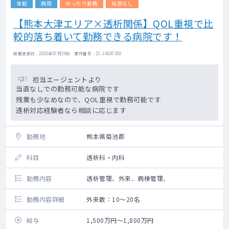
常勤
病院
ゆったり勤務
当直なし
【熊本大津エリア×透析関係】QOL重視で比
較的落ち着いて勤務できる病院です！
掲載更新日 : 2026年07月29日 案件番号 : 21-JA007350
担当エージェントより
当直なしでの勤務可能な病院です
残業も少なめなので、QOL重視で勤務可能です
透析対応経験者なら相談に応じます
勤務地
熊本県菊池郡
科目
透析科・内科
勤務内容
透析管理、外来、病棟管理、
勤務内容詳細
外来数：10～20名
給与
1,500万円～1,800万円