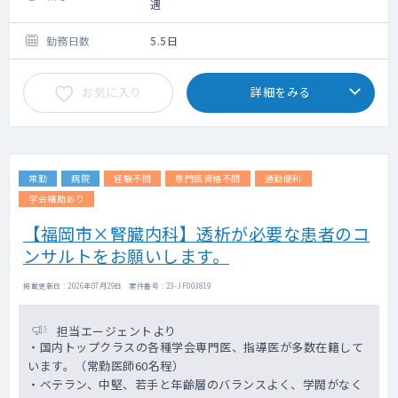
遇
勤務日数
5.5日
お気に入り
詳細をみる
常勤
病院
経験不問
専門医資格不問
通勤便利
学会補助あり
【福岡市×腎臓内科】透析が必要な患者のコ
ンサルトをお願いします。
掲載更新日 : 2026年07月29日 案件番号 : 23-JF003819
担当エージェントより
・国内トップクラスの各種学会専門医、指導医が多数在籍して
います。（常勤医師60名程）
・ベテラン、中堅、若手と年齢層のバランスよく、学閥がなく