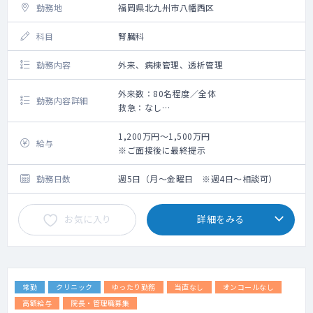
勤務地
福岡県北九州市八幡西区
科目
腎臓科
勤務内容
外来、病棟管理、透析管理
外来数：80名程度／全体
勤務内容詳細
救急：なし
・外来、病棟管理、透析管理のご勤務です。
・外来は前午後あわせて週4～6コマを担当い
1,200万円～1,500万円
給与
ただきます。
※ご面接後に最終提示
・病棟は74床を4名で分担して担当いただき
ます。
勤務日数
週5日（月～金曜日 ※週4日～相談可）
・関連の介護施設への訪問診療を実施してお
ります。
お気に入り
詳細をみる
【その他】
・早出・居残り業務
・北九州市がん健診登録医療機関、特定健
診 従事者講習会受講（必須）
常勤
クリニック
ゆったり勤務
当直なし
オンコールなし
・大腸がん、肝臓がん、肺がん、胃がん、特
定健診 年度ごとに左記5項目を常勤医師で分
高額給与
院長・管理職募集