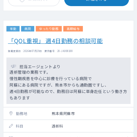
常勤
病院
ゆったり勤務
高額給与
「QOL重視」 週4日勤務の相談可能
掲載更新日 : 2026年07月29日 案件番号 : 20-JA008188
担当エージェントより
透析管理の業務です。
慢性期疾患を中心に診療を行っている病院で
阿蘇にある病院ですが、熊本市からも通勤圏ですし、
週4日勤務が可能なので、勤務日は阿蘇に単身赴任という働き方
もあります
勤務地
熊本県阿蘇市
科目
透析科