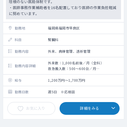
垣根のない医局体制です。
・医師事務作業補助者を16名配置しており医師の作業負担軽減
に努めています。
勤務地
福岡県福岡市早良区
科目
腎臓科
勤務内容
外来、病棟管理、透析管理
外来数：1,000名前後／月（全科）
勤務内容詳細
救急搬入数：500～600台／月
手術数：100～120件／月（外科系全て）
給与
1,200万円～1,700万円
勤務日数
週5日 ※応相談
お気に入り
詳細をみる