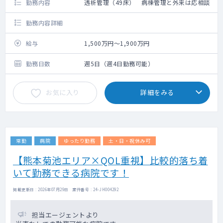
勤務内容
透析管理（49床） 病棟管理と外来は応相談
勤務内容詳細
給与
1,500万円～1,900万円
勤務日数
週5日（週4日勤務可能）
お気に入り
詳細をみる
常勤
病院
ゆったり勤務
土・日・祝休み可
【熊本菊池エリア×QOL重視】比較的落ち着
いて勤務できる病院です！
掲載更新日 : 2026年07月29日 案件番号 : 24-JH004292
担当エージェントより