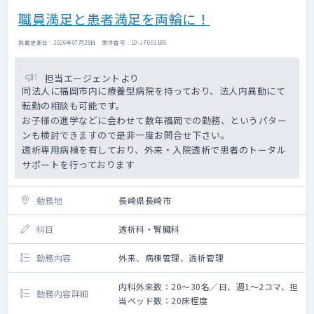
職員満足と患者満足を両輪に！
掲載更新日 : 2026年07月28日 案件番号 : 19-JF001186
担当エージェントより
同法人に福岡市内に療養型病院を持っており、法人内異動にて
転勤の相談も可能です。
お子様の進学などに会わせて数年福岡での勤務、というパター
ンも検討できますので是非一度お問合せ下さい。
透析専用病棟を有しており、外来・入院透析で患者のトータル
サポートを行っております
勤務地
長崎県長崎市
科目
透析科・腎臓科
勤務内容
外来、病棟管理、透析管理
内科外来数：20～30名／日、週1～2コマ、担
勤務内容詳細
当ベッド数：20床程度