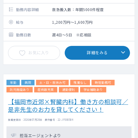
勤務内容詳細
救急搬入数：年間5000件程度
給与
1,200万円～1,600万円
勤務日数
週4日～5日 ※応相談
お気に入り
詳細をみる
常勤
病院
土・日・祝休み可
残業なし
時短勤務可
託児施設あり
症例数充実
通勤便利
学会補助あり
【福岡市近郊×腎臓内科】働き方の相談可／
是非先生のお力を貸してください！
掲載更新日 : 2026年07月28日 案件番号 : 22-JF000584
担当エージェントより