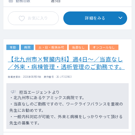
勤務日数
週5日
お気に入り
詳細をみる
常勤
病院
土・日・祝休み可
当直なし
オンコールなし
【北九州市×腎臓内科】週4日～／当直なし
／外来・病棟管理・透析管理のご勤務です。
掲載更新日 : 2026年08月04日 案件番号 : 26-JF313963
担当エージェントより
・北九州市にあるケアミックス病院です。
・当直なしのご勤務ですので、ワークライフバランスを重視の
先生にお勧めです。
・一般内科対応が可能で、外来と病棟をしっかりやって頂ける
先生の募集です。