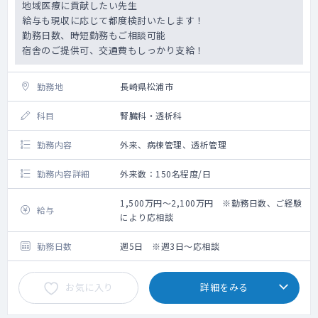
地域医療に貢献したい先生
給与も現収に応じて都度検討いたします！
勤務日数、時短勤務もご相談可能
宿舎のご提供可、交通費もしっかり支給！
勤務地
長崎県松浦市
科目
腎臓科・透析科
勤務内容
外来、病棟管理、透析管理
勤務内容詳細
外来数：150名程度/日
1,500万円～2,100万円 ※勤務日数、ご経験
給与
により応相談
勤務日数
週5日 ※週3日～応相談
お気に入り
詳細をみる