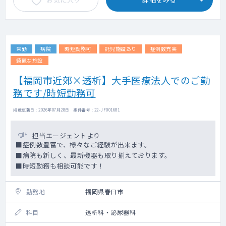
常勤
病院
時短勤務可
託児施設あり
症例数充実
綺麗な施設
【福岡市近郊×透析】大手医療法人でのご勤
務です/時短勤務可
掲載更新日 : 2026年07月28日 案件番号 : 22-JF001681
担当エージェントより
■症例数豊富で、様々なご経験が出来ます。
■病院も新しく、最新機器も取り揃えております。
■時短勤務も相談可能です！
勤務地
福岡県春日市
科目
透析科・泌尿器科