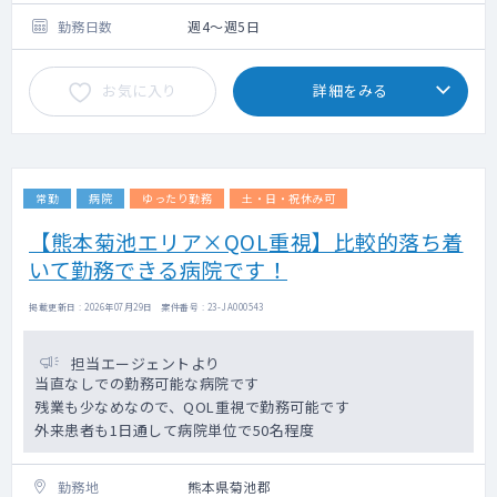
勤務日数
週4～週5日
お気に入り
詳細をみる
常勤
病院
ゆったり勤務
土・日・祝休み可
【熊本菊池エリア×QOL重視】比較的落ち着
いて勤務できる病院です！
掲載更新日 : 2026年07月29日 案件番号 : 23-JA000543
担当エージェントより
当直なしでの勤務可能な病院です
残業も少なめなので、QOL重視で勤務可能です
外来患者も1日通して病院単位で50名程度
勤務地
熊本県菊池郡