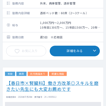
勤務内容
外来、病棟管理、透析管理
勤務内容詳細
透析ベッド数：60床（2～3クール）
1,000万円～2,000万円
給与
10年目1300万～、15年目1500万～、20年目
1600万～（週5日勤務当直・オンコール有の
場合）
勤務日数
週5日 ※応相談
※ご経験年数、実績等により変動
お気に入り
詳細をみる
常勤
病院
託児施設あり
綺麗な施設
【春日市×腎臓科】働き方改革◎スキルを磨
きたい先生にも大変お薦めです
掲載更新日 : 2026年07月28日 案件番号 : 24-JH005612