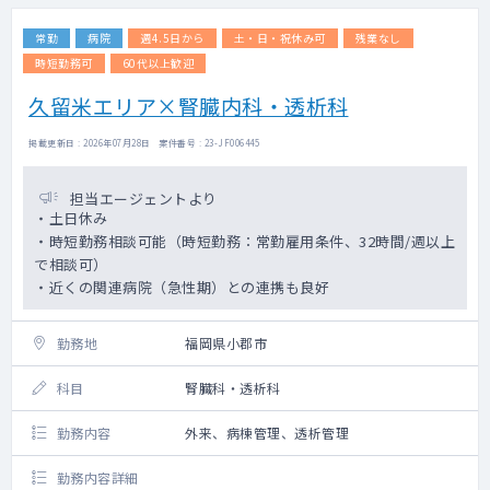
常勤
病院
週4.5日から
土・日・祝休み可
残業なし
時短勤務可
60代以上歓迎
久留米エリア×腎臓内科・透析科
掲載更新日 : 2026年07月28日 案件番号 : 23-JF006445
担当エージェントより
・土日休み
・時短勤務相談可能（時短勤務：常勤雇用条件、32時間/週以上
で相談可）
・近くの関連病院（急性期）との連携も良好
勤務地
福岡県小郡市
科目
腎臓科・透析科
勤務内容
外来、病棟管理、透析管理
勤務内容詳細