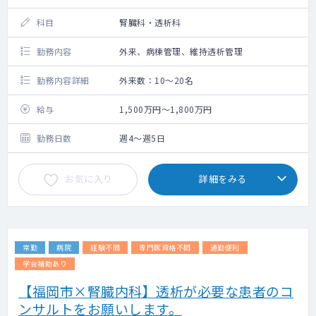
科目
腎臓科・透析科
勤務内容
外来、病棟管理、維持透析管理
勤務内容詳細
外来数：10～20名
給与
1,500万円～1,800万円
勤務日数
週4～週5日
お気に入り
詳細をみる
常勤
病院
経験不問
専門医資格不問
通勤便利
学会補助あり
【福岡市×腎臓内科】透析が必要な患者のコ
ンサルトをお願いします。