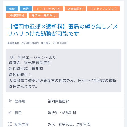
常勤
病院
土・日・祝休み可
時短勤務可
インセンティブあり
資格取得可
専攻医・専修医可
【福岡市近郊×透析科】医局の縛り無し／メ
リハリつけた勤務が可能です
掲載更新日 : 2026年07月28日 案件番号 : 23-JF002039
担当エージェントより
退職金、海外研修制度有
赴任時引越し費用有
時短勤務可！
入院患者で透析が必要な方の対応のみ、日々1～2件程度の透析
管理になります。
勤務地
福岡県糟屋郡
科目
透析科・泌尿器科
勤務内容
外来、病棟管理、透析管理