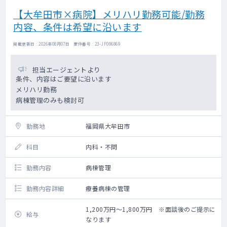
【大牟田市×病院】メリハリ勤務可能/勤務
内容、条件は希望に沿います
掲載更新日 : 2026年08月07日 案件番号 : 23-JF006869
担当エージェントより
条件、内容はご要望に沿います
メリハリ勤務
病棟管理のみも検討可
勤務地
福岡県大牟田市
科目
内科・不問
勤務内容
病棟管理
勤務内容詳細
療養病棟の管理
1,200万円～1,800万円 ※面談後のご提示に
給与
なります