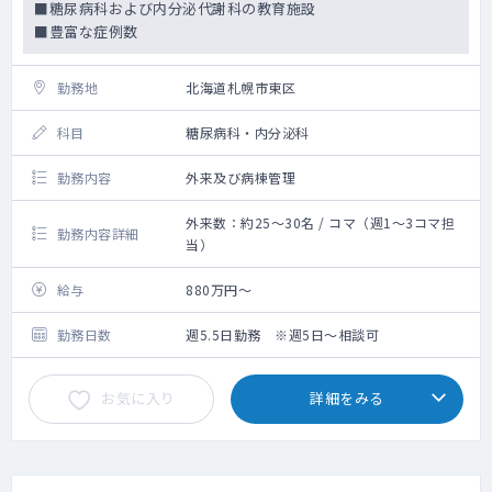
■糖尿病科および内分泌代謝科の教育施設
■豊富な症例数
勤務地
北海道札幌市東区
科目
糖尿病科・内分泌科
勤務内容
外来及び病棟管理
外来数：約25～30名 / コマ（週1～3コマ担
勤務内容詳細
当）
給与
880万円～
勤務日数
週5.5日勤務 ※週5日～相談可
お気に入り
詳細をみる