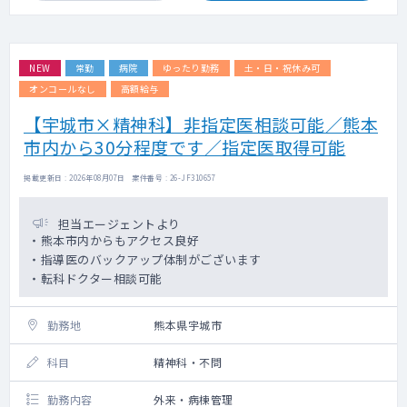
NEW
常勤
病院
ゆったり勤務
土・日・祝休み可
オンコールなし
高額給与
【宇城市×精神科】非指定医相談可能／熊本
市内から30分程度です／指定医取得可能
掲載更新日 : 2026年08月07日 案件番号 : 26-JF310657
担当エージェントより
・熊本市内からもアクセス良好
・指導医のバックアップ体制がございます
・転科ドクター相談可能
勤務地
熊本県宇城市
科目
精神科・不問
勤務内容
外来・病棟管理