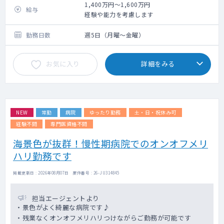
がニーズも増えていることから専任で担当し
1,400万円～1,600万円
給与
ていただける方を求めています。
経験や能力を考慮します
スタート時点ではそこまで数が多くない為、
病院での外来業務にも携わっていただきま
勤務日数
週5日（月曜～金曜）
す。
オンコール対応はお願いしますが、長期休暇
お気に入り
詳細をみる
時などの場合は他の先生に対応していただき
ます。
NEW
常勤
病院
ゆったり勤務
土・日・祝休み可
経験不問
専門医資格不問
海景色が抜群！慢性期病院でのオンオフメリ
ハリ勤務です
掲載更新日 : 2026年08月07日 案件番号 : 26-JU314845
担当エージェントより
・景色がよく綺麗な病院です♪
・残業なくオンオフメリハリつけながらご勤務が可能です