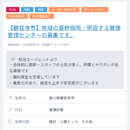
NEW
常勤
病院
土・日・祝休み可
オンコールなし
時短勤務可
託児施設あり
【観音寺市】地域の基幹病院／併設する健康
管理センターの募集です。
掲載更新日 : 2026年08月07日 案件番号 : 26-JU314833
担当エージェントより
・全体的に医師・スタッフの士気が高く、研鑽とやりがいがあ
る環境です
・福利厚生も充実しています
・集患力があり、経営も上手で安定感がございます
勤務地
香川県観音寺市
科目
健康診断
勤務内容
健診・人間ドック、その他