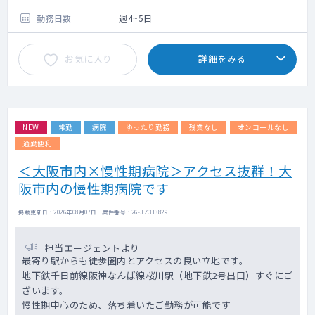
勤務日数
週4~5日
お気に入り
詳細をみる
NEW
常勤
病院
ゆったり勤務
残業なし
オンコールなし
通勤便利
＜大阪市内×慢性期病院＞アクセス抜群！大
阪市内の慢性期病院です
掲載更新日 : 2026年08月07日 案件番号 : 26-JZ313829
担当エージェントより
最寄り駅からも徒歩圏内とアクセスの良い立地です。
地下鉄千日前線阪神なんば線桜川駅（地下鉄2号出口）すぐにご
ざいます。
慢性期中心のため、落ち着いたご勤務が可能です