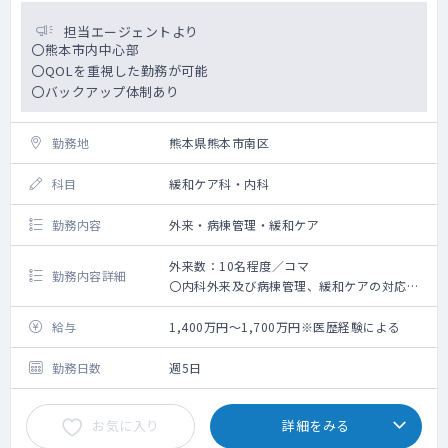
担当エージェントより
〇熊本市内中心部
〇QOLを重視した勤務が可能
〇バックアップ体制あり
勤務地
熊本県熊本市南区
科目
緩和ケア科・内科
勤務内容
外来・病棟管理・緩和ケア
外来数：10名程度／コマ
勤務内容詳細
〇内科外来及び病棟管理、緩和ケアの対応
〇オンコールについては、法人内関連施設の
看取りが発生した場合に出動になります（手
給与
1,400万円～1,700万円※医歴経験による
当有）
勤務日数
週5日
お気に入り
詳細をみる