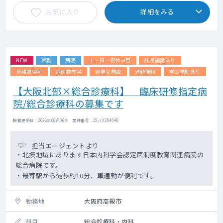
お気に入り
詳細をみる
NEW
常勤
病院
土・日・祝休み可
託児施設あり
資格取得可
症例数充実
綺麗な施設
通勤便利
学会補助あり
【大阪北部×総合診療科】 臨床研修指定病
院/総合診療科の募集です
掲載更新日 : 2026年08月06日 案件番号 : 25-JX304548
担当エージェントより
・北摂地域にあります日本内科学会認定医制度教育関連病院の
総合病院です。
・最寄駅から徒歩約10分、車通勤が便利です。
勤務地
大阪府高槻市
科目
総合診療科・内科