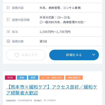
勤務内容
外来、病棟管理、コンサル業務
外来対応数：20～25名
勤務内容詳細
〇一般内科外来、病棟管理の対応
〇下肢救済センター患者の糖尿病合併症治療
をお願いいたします。（血糖コントロール
給与
1,500万円～1,700万円
等）
勤務日数
週5日
お気に入り
詳細をみる
NEW
常勤
病院
土・日・祝休み可
時短勤務可
【熊本市×緩和ケア】アクセス良好／緩和ケ
ア経験者大歓迎
掲載更新日 : 2026年08月07日 案件番号 : 25-JF308555