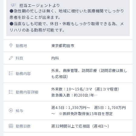
担当エージェントより
●急性期の忙しさは無く、地域に根付いた医療機関でしっかり
患者を診ることが出来ます。
●当直なしも可能で、休日・休暇もしっかり取得できる為、メ
リハリのある勤務が可能です。
勤務地
東京都町田市
科目
内科
外来、病棟管理、訪問診療（訪問診療は無し
勤務内容
も応相談）
外来数：10～15名/コマ（週1コマ程度）
勤務内容詳細
救急搬入数：約200台/年
外来、病棟管理
週4.5日：1,350万円～ 週5日：1,700万円
給与
～ ※医師免許取得後15年目を想定
勤務日数
週32時間以上で応相談（週4日～）