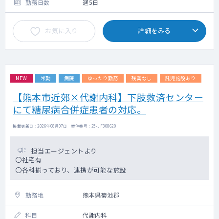
勤務日数
週5日
お気に入り
詳細をみる
NEW
常勤
病院
ゆったり勤務
残業なし
託児施設あり
【熊本市近郊×代謝内科】下肢救済センター
にて糖尿病合併症患者の対応。
掲載更新日 : 2026年08月07日 案件番号 : 25-JF308620
担当エージェントより
〇社宅有
〇各科揃っており、連携が可能な施設
勤務地
熊本県菊池郡
科目
代謝内科