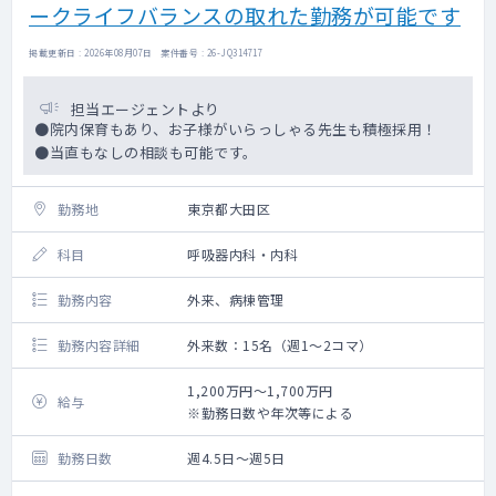
ークライフバランスの取れた勤務が可能です
掲載更新日 : 2026年08月07日 案件番号 : 26-JQ314717
担当エージェントより
●院内保育もあり、お子様がいらっしゃる先生も積極採用！
●当直もなしの相談も可能です。
勤務地
東京都大田区
科目
呼吸器内科・内科
勤務内容
外来、病棟管理
勤務内容詳細
外来数：15名（週1～2コマ）
1,200万円～1,700万円
給与
※勤務日数や年次等による
勤務日数
週4.5日～週5日