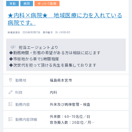
常勤
病院
ゆったり勤務
★内科×病院★ 地域医療に力を入れている
病院です。
掲載更新日 : 2026年08月07日 案件番号 : 19-JK000435
担当エージェントより
◆勤務時間・形態の希望がある方は相談に応じます
◆市街地から車で1時間程度
◆次世代を担って頂ける先生を募集しております
勤務地
福島県本宮市
科目
内科
勤務内容
外来及び病棟管理・検査
外来数：60~70名位／日
勤務内容詳細
救急搬入数：20台位／月
一般内科の対応が可能な先生を募集しており