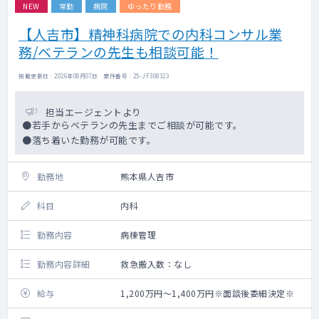
NEW
常勤
病院
ゆったり勤務
【人吉市】精神科病院での内科コンサル業
務/ベテランの先生も相談可能！
掲載更新日 : 2026年08月07日 案件番号 : 25-JF308323
担当エージェントより
●若手からベテランの先生までご相談が可能です。
●落ち着いた勤務が可能です。
勤務地
熊本県人吉市
科目
内科
勤務内容
病棟管理
勤務内容詳細
救急搬入数：なし
給与
1,200万円～1,400万円※面談後委細決定※