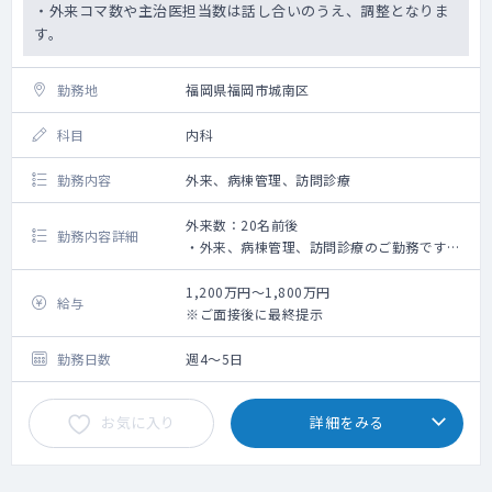
・外来コマ数や主治医担当数は話し合いのうえ、調整となりま
す。
勤務地
福岡県福岡市城南区
科目
内科
勤務内容
外来、病棟管理、訪問診療
外来数：20名前後
勤務内容詳細
・外来、病棟管理、訪問診療のご勤務です。
・外来は1日あたり20名前後、外来コマ数は1
～2コマを想定しております。
1,200万円～1,800万円
給与
※外来は内科、整形外科合わせて3～4診体
※ご面接後に最終提示
制で対応しております。
・病棟主治医は20名程を想定しております
勤務日数
週4～5日
が、選考を通して話し合いのうえ決定となり
ます。
お気に入り
詳細をみる
・訪問診療は午後から実施しており、現在常
勤4名がシフト制で対応しております。