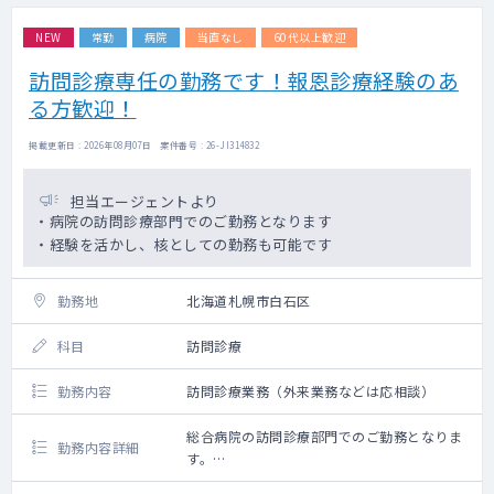
NEW
常勤
病院
当直なし
60代以上歓迎
訪問診療専任の勤務です！報恩診療経験のあ
る方歓迎！
掲載更新日 : 2026年08月07日 案件番号 : 26-JI314832
担当エージェントより
・病院の訪問診療部門でのご勤務となります
・経験を活かし、核としての勤務も可能です
勤務地
北海道札幌市白石区
科目
訪問診療
勤務内容
訪問診療業務（外来業務などは応相談）
総合病院の訪問診療部門でのご勤務となりま
勤務内容詳細
す。
現在患者は施設、居宅含め40名程となります