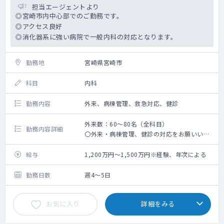
担当エージェントより
◎宮崎市内中心部でのご勤務です。
◎アクセス良好
◎消化器系に強い病院で一般内科の対応となります。
勤務地
宮崎県宮崎市
科目
内科
勤務内容
外来、病棟管理、救急対応、健診
外来数：60～80名（全科目）
勤務内容詳細
〇外来・病棟管理、健診の対応をお願いいた
します。
〇救急車は月30件程度です。
給与
1,200万円～1,500万円※経験、年次による
〇高齢者の慢性疾患の対応がほとんどです。
勤務日数
週4～5日
お気に入り
詳細をみる