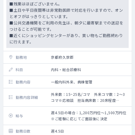
■残業はほぼございません。
■土日や平日夜間帯は非常勤医師で対応を行いますので、オン
とオフがはっきりとしています。
■公共交通機関をご利用の先生は、朝夕に最寄駅までの送迎を
つけることが可能です。
■近くにショッピングセンターがあり、買い物もご勤務終わり
に行えます。
勤務地
京都府久世郡
科目
内科・総合診療科
勤務内容
一般内科外来、病棟管理
外来数：15~25名/コマ 外来コマ数：2～3
勤務内容詳細
コマ※応相談 担当病床数：20床程度
【期待される業務内容】
60床の小規模病院にて一般内科医としてのご
週4.5日の場合：1,200万円位～1,500万円位
給与
勤務をお願いいたします。
※ご経験に応じてご面談後に決定
・一般内科外来：週2～3コマ程度※コマ数応
相談の上決定
勤務日数
週4.5日