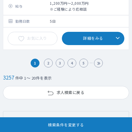
す
1,200万円～2,000万円
給与
※ご経験により応相談
■備考
・募集背景：体制強化の為
勤務日数
5日
・勤務開始：随時相談可能
お気に入り
詳細をみる
■勤務概要
・勤務内容：外来、病棟管理
1
2
3
4
5
3257
件中 1～ 20件を表示
求人検索に戻る
現在の検索条件
検索条件を変更する