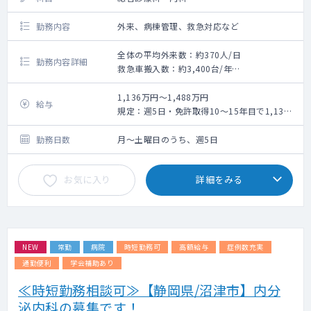
勤務内容
外来、病棟管理、救急対応など
全体の平均外来数：約370人/日
勤務内容詳細
救急車搬入数：約3,400台/年
外来・病棟管理・救急対応です。
1,136万円～1,488万円
給与
※代表的な症例※
規定：週5日・免許取得10～15年目で1,136
良性頭位変換性めまい症、けいれん発作、失
万円ですが
神、頚椎症
※最終的には面談後に提示いたします。（各
勤務日数
月～土曜日のうち、週5日
肺炎(市中肺炎、医療ケア関連肺炎、間質性肺
手当含まず）
炎、肺塞栓症)、慢性閉塞性肺疾患
お気に入り
詳細をみる
出血性胃炎、慢性胆嚢炎、虚血性腸炎、ネフ
ローゼ症候群
糖尿病性ケトアシドーシス、アルコール性ケ
トアシドーシス
不明熱、リウマチ性多発筋痛症、再生不良性
NEW
常勤
病院
時短勤務可
高額給与
症例数充実
貧血、鉄欠乏性貧血
尿路感染症、敗血症性ショック、菌血症、熱
通勤便利
学会補助あり
中症、アナフィラキシー、突発性難聴
≪時短勤務相談可≫【静岡県/沼津市】内分
泌内科の募集です！