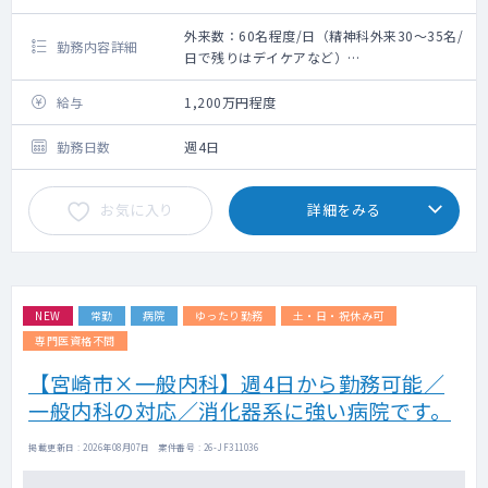
外来数：60名程度/日（精神科外来30～35名/
勤務内容詳細
日で残りはデイケアなど）
救急搬入数：なし
〇外来・病棟の対応
給与
1,200万円程度
〇うつ病、認知症の患者の割合が高いです
（アルコール依存症も稀にいます）
勤務日数
週4日
〇指導医のサポート体制がございます。
お気に入り
詳細をみる
NEW
常勤
病院
ゆったり勤務
土・日・祝休み可
専門医資格不問
【宮崎市×一般内科】週4日から勤務可能／
一般内科の対応／消化器系に強い病院です。
掲載更新日 : 2026年08月07日 案件番号 : 26-JF311036