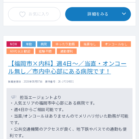
・外来患者数：15~25名程度※日によって増
減有
お気に入り
詳細をみる
・病棟管理：20名程度
※現在、常勤医2名と週3.5日の非常勤医の計
3名で担当を割り振っています。
NEW
常勤
病院
ゆったり勤務
当直なし
オンコールなし
60代以上歓迎
経験不問
通勤便利
【福岡市×内科】週4日～／当直・オンコー
ル無し／市内中心部にある病院です！
掲載更新日 : 2026年08月07日 案件番号 : 26-JF314831
担当エージェントより
・人気エリアの福岡市中心部にある病院です。
・週4日からご相談可能です。
・当直/オンコールはありませんのでメリハリ付いた勤務が可能
です。
・公共交通機関のアクセスが良く、地下鉄やバスでの通勤も便
利です。