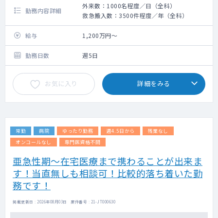
外来数：1000名程度／日（全科）
勤務内容詳細
救急搬入数：3500件程度／年（全科）
給与
1,200万円～
勤務日数
週5日
お気に入り
詳細をみる
常勤
病院
ゆったり勤務
週4.5日から
残業なし
オンコールなし
専門医資格不問
亜急性期～在宅医療まで携わることが出来ま
す！当直無しも相談可！比較的落ち着いた勤
務です！
掲載更新日 : 2026年08月03日 案件番号 : 21-JT000630