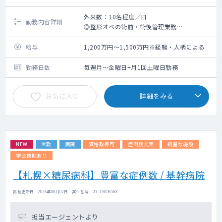
外来数：10名程度／日
勤務内容詳細
◎整形オペの術前・術後管理業務
◎一般内科外来の対応
◎血糖コントロールなどが主です。
給与
1,200万円～1,500万円※経験・人柄による
勤務日数
毎週月～金曜日+月1回土曜日勤務
お気に入り
詳細をみる
NEW
常勤
病院
資格取得可
症例数充実
綺麗な施設
学会補助あり
【札幌×糖尿病科】豊富な症例数 / 基幹病院
掲載更新日 : 2026年08月07日 案件番号 : 20-JS006588
担当エージェントより