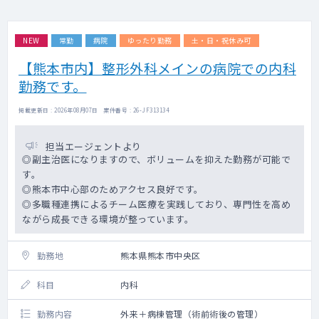
NEW
常勤
病院
ゆったり勤務
土・日・祝休み可
【熊本市内】整形外科メインの病院での内科
勤務です。
掲載更新日 : 2026年08月07日 案件番号 : 26-JF313134
担当エージェントより
◎副主治医になりますので、ボリュームを抑えた勤務が可能で
す。
◎熊本市中心部のためアクセス良好です。
◎多職種連携によるチーム医療を実践しており、専門性を高め
ながら成長できる環境が整っています。
勤務地
熊本県熊本市中央区
科目
内科
勤務内容
外来＋病棟管理（術前術後の管理）