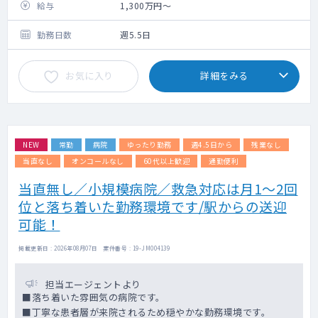
ます。
給与
1,300万円～
総合内科＋ご専門の対応をお願いします。
当直業務がございますが、対応数はそれほど
勤務日数
週5.5日
多くございません
輪番日や日曜診察の当番がございます（別途
お気に入り
詳細をみる
インセンティブあり）
※土曜勤務時間： 8:30～12:30
外来診療が主な業務です。
診療体制：1診
NEW
常勤
病院
ゆったり勤務
週4.5日から
残業なし
外来数：60~70名位／日
当直なし
オンコールなし
60代以上歓迎
通勤便利
（当直）17時半～翌朝8時半
当直無し／小規模病院／救急対応は月1～2回
・一次、二次救急患者の対応
位と落ち着いた勤務環境です/駅からの送迎
・入院患者および併設施設入所患者の対応
・当直室（個室）：電子レンジ、シャワー、
可能！
ネット環境（wifi）
掲載更新日 : 2026年08月07日 案件番号 : 19-JM004139
担当エージェントより
■落ち着いた雰囲気の病院です。
■丁寧な患者層が来院されるため穏やかな勤務環境です。