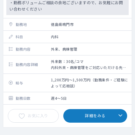
・勤務ボリュームご相談の余地ございますので、お気軽にお問
い合わせください
勤務地
徳島県鳴門市
科目
内科
勤務内容
外来、病棟管理
外来数：30名/コマ
勤務内容詳細
内科外来・病棟管理をご対応いただける先生
をお探ししております。
1,200万円～1,500万円（勤務条件・ご経験に
給与
勤務イメージ
よって応相談）
外来：週2～3コマ
病棟：主治医40名程度
勤務日数
週4～5日
お気に入り
詳細をみる