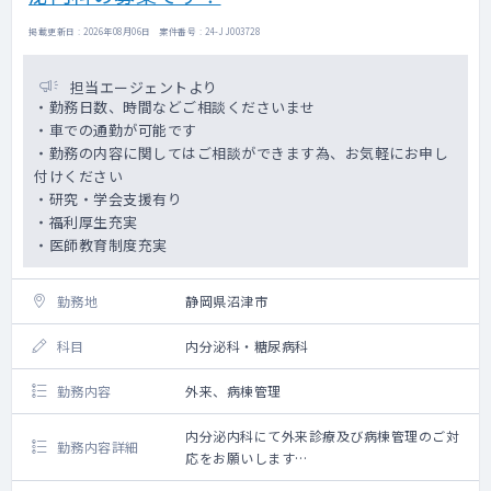
掲載更新日 : 2026年08月06日 案件番号 : 24-JJ003728
担当エージェントより
・勤務日数、時間などご相談くださいませ
・車での通勤が可能です
・勤務の内容に関してはご相談ができます為、お気軽にお申し
付けください
・研究・学会支援有り
・福利厚生充実
・医師教育制度充実
勤務地
静岡県沼津市
科目
内分泌科・糖尿病科
勤務内容
外来、病棟管理
内分泌内科にて外来診療及び病棟管理のご対
勤務内容詳細
応をお願いします
詳しい勤務内容はご相談の上、決定いたしま