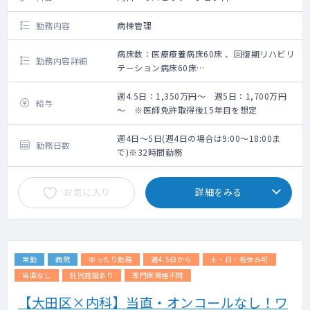
勤務内容
病棟管理
病床数：医療療養病床60床 、回復期リハビリ
勤務内容詳細
テーション病床60床
外来なし 病棟専従の勤務になります
週4.5日：1,350万円～ 週5日：1,700万円
給与
～ ※医師免許取得後15年目を想定
週4日～5日(週4日の場合は9:00～18:00ま
勤務日数
で)※32時間勤務
お気に入り
詳細をみる
常勤
病院
ゆったり勤務
週4.5日から
土・日・祝休み可
当直なし
託児施設あり
専門医資格不問
【大田区×内科】当直・オンコールなし！ワ