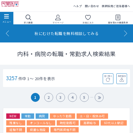
民間医局
ヘルプ
問い合わせ
医師採用ご担当者様へ
求人検索
マイページ
お気に入り
保存済みの
検索条件
秋にむけた転職を無料相談してみる
内科・病院の転職・常勤求人検索結果
3257
並べ替え
条件保存
件中 1～ 20件を表示
1
2
3
4
5
NEW
常勤
病院
ゆったり勤務
土・日・祝休み可
残業なし
オンコールなし
時短勤務可
高額給与
60代以上歓迎
経験不問
綺麗な施設
専門医資格不問