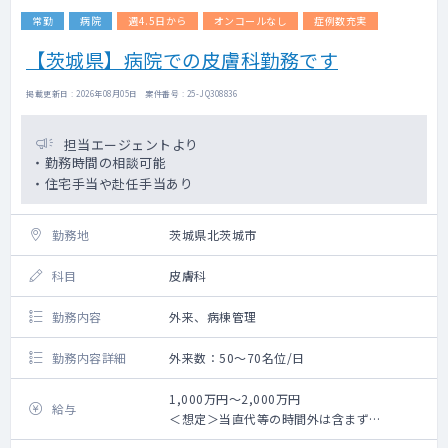
常勤
病院
週4.5日から
オンコールなし
症例数充実
【茨城県】病院での皮膚科勤務です
掲載更新日 : 2026年08月05日 案件番号 : 25-JQ308836
担当エージェントより
・勤務時間の相談可能
・住宅手当や赴任手当あり
勤務地
茨城県北茨城市
科目
皮膚科
勤務内容
外来、病棟管理
勤務内容詳細
外来数：50～70名位/日
1,000万円～2,000万円
給与
＜想定＞当直代等の時間外は含まず
6年目 約1,200万円～