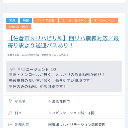
常勤
病院
ゆったり勤務
土・日・祝休み可
オンコールなし
60代以上歓迎
【佐倉市×リハビリ科】回リハ病棟対応／最
寄り駅より送迎バスあり！
掲載更新日 : 2026年08月04日 案件番号 : 21-JD006513
担当エージェントより
当直・オンコールが無く、メリハリのある勤務が可能！
勤続年数の長い方が多く、働きやすい環境です！
平日のみの勤務、相談可能です！
勤務地
千葉県佐倉市
科目
リハビリテーション科・不問
勤務内容
回復期リハビリテーション病棟管理