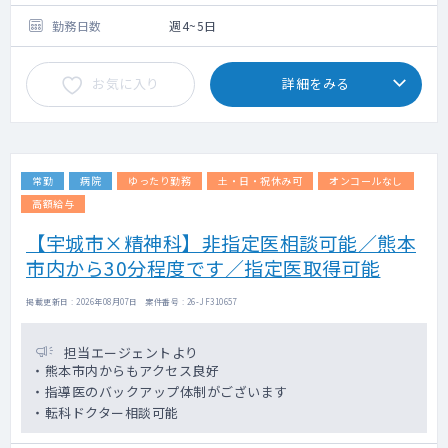
勤務日数
週4~5日
お気に入り
詳細をみる
常勤
病院
ゆったり勤務
土・日・祝休み可
オンコールなし
高額給与
【宇城市×精神科】非指定医相談可能／熊本
市内から30分程度です／指定医取得可能
掲載更新日 : 2026年08月07日 案件番号 : 26-JF310657
担当エージェントより
・熊本市内からもアクセス良好
・指導医のバックアップ体制がございます
・転科ドクター相談可能