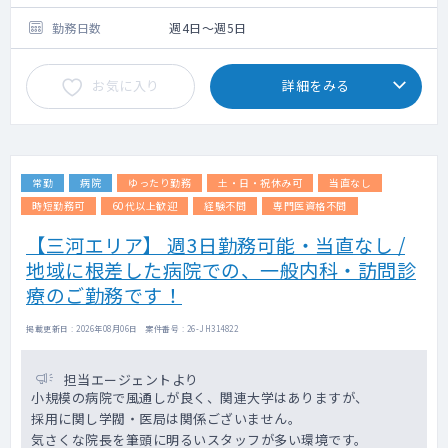
（応相談）
勤務日数
週4日～週5日
お気に入り
詳細をみる
常勤
病院
ゆったり勤務
土・日・祝休み可
当直なし
時短勤務可
60代以上歓迎
経験不問
専門医資格不問
【三河エリア】 週3日勤務可能・当直なし /
地域に根差した病院での、一般内科・訪問診
療のご勤務です！
掲載更新日 : 2026年08月06日 案件番号 : 26-JH314822
担当エージェントより
小規模の病院で風通しが良く、関連大学はありますが、
採用に関し学閥・医局は関係ございません。
気さくな院長を筆頭に明るいスタッフが多い環境です。