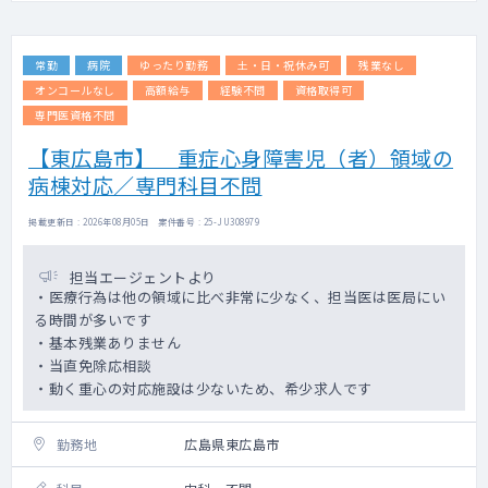
常勤
病院
ゆったり勤務
土・日・祝休み可
残業なし
オンコールなし
高額給与
経験不問
資格取得可
専門医資格不問
【東広島市】 重症心身障害児（者）領域の
病棟対応／専門科目不問
掲載更新日 : 2026年08月05日 案件番号 : 25-JU308979
担当エージェントより
・医療行為は他の領域に比べ非常に少なく、担当医は医局にい
る時間が多いです
・基本残業ありません
・当直免除応相談
・動く重心の対応施設は少ないため、希少求人です
勤務地
広島県東広島市