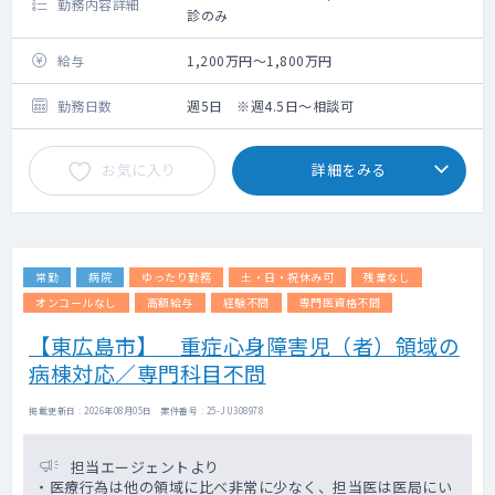
勤務内容詳細
診のみ
給与
1,200万円～1,800万円
勤務日数
週5日 ※週4.5日～相談可
お気に入り
詳細をみる
常勤
病院
ゆったり勤務
土・日・祝休み可
残業なし
オンコールなし
高額給与
経験不問
専門医資格不問
【東広島市】 重症心身障害児（者）領域の
病棟対応／専門科目不問
掲載更新日 : 2026年08月05日 案件番号 : 25-JU308978
担当エージェントより
・医療行為は他の領域に比べ非常に少なく、担当医は医局にい