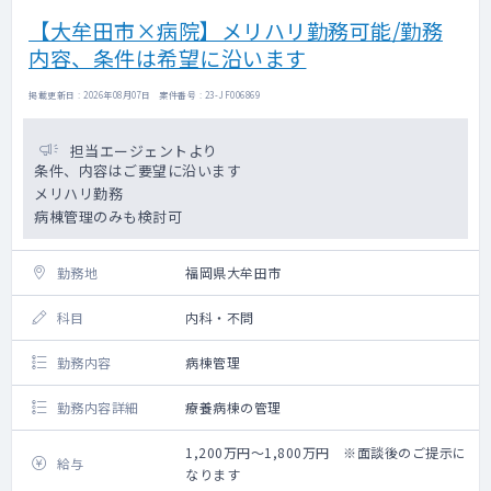
【大牟田市×病院】メリハリ勤務可能/勤務
内容、条件は希望に沿います
掲載更新日 : 2026年08月07日 案件番号 : 23-JF006869
担当エージェントより
条件、内容はご要望に沿います
メリハリ勤務
病棟管理のみも検討可
勤務地
福岡県大牟田市
科目
内科・不問
勤務内容
病棟管理
勤務内容詳細
療養病棟の管理
1,200万円～1,800万円 ※面談後のご提示に
給与
なります