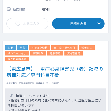
勤務日数
週5日
お気に入り
詳細をみる
常勤
病院
ゆったり勤務
土・日・祝休み可
残業なし
オンコールなし
高額給与
経験不問
資格取得可
専門医資格不問
【東広島市】 重症心身障害児（者）領域の
病棟対応／専門科目不問
掲載更新日 : 2026年08月05日 案件番号 : 25-JU308980
担当エージェントより
・医療行為は他の領域に比べ非常に少なく、担当医は医局にい
る時間が多いです
・基本残業ありません