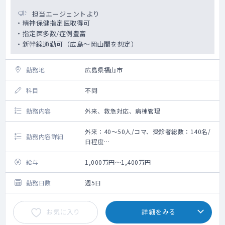
担当エージェントより
・精神保健指定医取得可
・指定医多数/症例豊富
・新幹線通勤可（広島～岡山間を想定）
勤務地
広島県福山市
科目
不問
勤務内容
外来、救急対応、病棟管理
外来：40～50人/コマ、受診者総数：140名/
勤務内容詳細
日程度
受診者数：1～3名程度（新患・日）
給与
1,000万円～1,400万円
勤務日数
週5日
お気に入り
詳細をみる