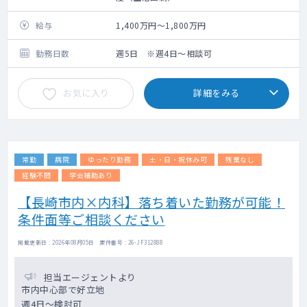
外来：一般内科・総合診療外来
外来数：20名程度
給与
1,400万円～1,800万円
外来コマ数：1～2コマ
担当病床数：30床程度（主治医制）
勤務日数
週5日 ※週4日～相談可
お気に入り
詳細をみる
常勤
病院
ゆったり勤務
土・日・祝休み可
残業なし
経験不問
学会補助あり
【長崎市内×内科】落ち着いた勤務が可能！
条件面等ご相談ください
掲載更新日 : 2026年08月05日 案件番号 : 26-JF312888
担当エージェントより
市内中心部で好立地
週4日～検討可