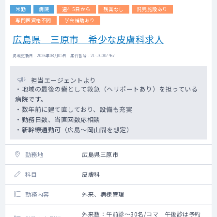
常勤
病院
週4.5日から
残業なし
託児施設あり
専門医資格不問
学会補助あり
広島県 三原市 希少な皮膚科求人
掲載更新日 : 2026年08月05日 案件番号 : 21-JC007467
担当エージェントより
・地域の最後の砦として救急（ヘリポートあり）を担っている
病院です。
・数年前に建て直しており、設備も充実
・勤務日数、当直回数応相談
・新幹線通勤可（広島～岡山間を想定）
勤務地
広島県三原市
科目
皮膚科
勤務内容
外来、病棟管理
外来数：午前診～30名/コマ 午後診は予約