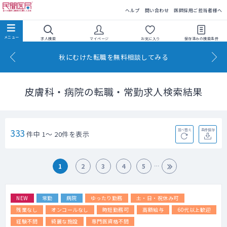
民間医局
ヘルプ
問い合わせ
医師採用ご担当者様へ
求人検索
マイページ
お気に入り
保存済みの
検索条件
秋にむけた転職を無料相談してみる
皮膚科・病院の転職・常勤求人検索結果
333
並べ替え
条件保存
件中 1～ 20件を表示
1
2
3
4
5
NEW
常勤
病院
ゆったり勤務
土・日・祝休み可
残業なし
オンコールなし
時短勤務可
高額給与
60代以上歓迎
経験不問
綺麗な施設
専門医資格不問