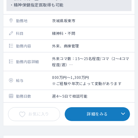
・精神保健指定医取得も可能
勤務地
茨城県坂東市
科目
精神科・不問
勤務内容
外来、病棟管理
外来コマ数：15～25名程度/コマ（2～4コマ
勤務内容詳細
程度/週）
管理病床数：15～25床程度（応相談）
800万円～1,300万円
給与
※ご経験や年次によって変動があります
勤務日数
週4～5日で相談可能
お気に入り
詳細をみる