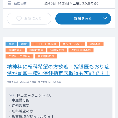
10年目 約1,400万円～
勤務日数
週4.5日（4.25日※土曜1.3.5週のみ）
15年目 約1,600万円～
20年目 約1,800万円～
お気に入り
詳細をみる
常勤
病院
土・日・祝休み可
オンコールなし
経験不問
資格取得可
症例数充実
綺麗な施設
専門医資格不問
専攻医・専修医可
学会補助あり
精神科に転科希望の方歓迎！指導医もおり症
例が豊富＋精神保健指定医取得も可能です！
掲載更新日 : 2026年08月05日 案件番号 : 24-JQ006117
担当エージェントより
・車通勤可能
・症例数充実
・転科希望の方
・教育環境が整っております