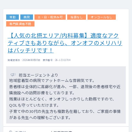
常勤
病院
土・日・祝休み可
当直なし
オンコールなし
専門医資格不問
【人気の北摂エリア/内科募集】適度なアク
ティブさもありながら、オンオフのメリハリ
はバッチリです！
掲載更新日 : 2026年08月05日 案件番号 : 26-JZ311704
担当エージェントより
地域密着型の病院でアットホームな雰囲気です。
患者様は全体的に高齢化が進み、一部、退院後の患者様宅や近
隣施設への訪問診療をしております。
残業はほとんどなく、オンオフしっかりした勤務ですので、
QOLも守っていただけます。
子育て中の30代の先生方も複数名在籍しており、ご家庭の事情
がある先生への理解もございます。