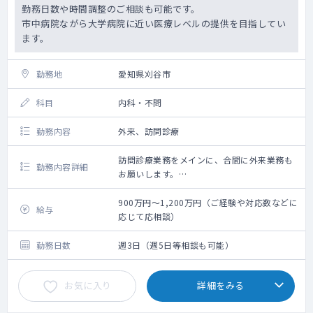
勤務日数や時間調整のご相談も可能です。
市中病院ながら大学病院に近い医療レベルの提供を目指してい
ます。
勤務地
愛知県刈谷市
科目
内科・不問
勤務内容
外来、訪問診療
訪問診療業務をメインに、合間に外来業務も
勤務内容詳細
お願いします。
法人内の関連施設（病院隣接）の50～60名程
度をメインに、近隣の居宅も1～3件程お願い
900万円～1,200万円（ご経験や対応数などに
給与
致します。
応じて応相談）
外来は一般内科外来をはじめ、先生のご専門
に応じてお願いしております。
勤務日数
週3日（週5日等相談も可能）
お気に入り
詳細をみる