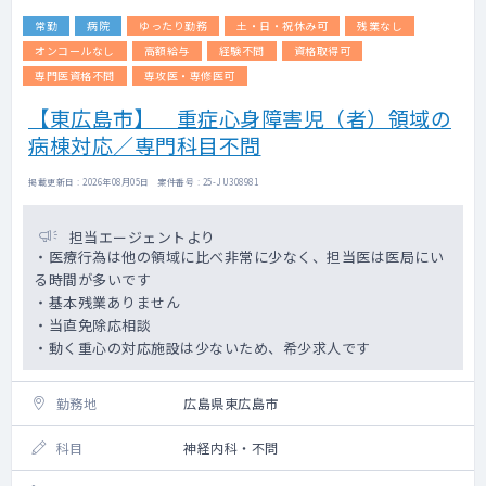
常勤
病院
ゆったり勤務
土・日・祝休み可
残業なし
オンコールなし
高額給与
経験不問
資格取得可
専門医資格不問
専攻医・専修医可
【東広島市】 重症心身障害児（者）領域の
病棟対応／専門科目不問
掲載更新日 : 2026年08月05日 案件番号 : 25-JU308981
担当エージェントより
・医療行為は他の領域に比べ非常に少なく、担当医は医局にい
る時間が多いです
・基本残業ありません
・当直免除応相談
・動く重心の対応施設は少ないため、希少求人です
勤務地
広島県東広島市
科目
神経内科・不問