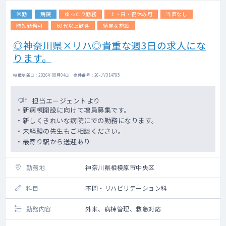
常勤
病院
ゆったり勤務
土・日・祝休み可
当直なし
時短勤務可
60代以上歓迎
綺麗な施設
◎神奈川県×リハ◎貴重な週3日の求人にな
ります。
掲載更新日 : 2026年08月04日 案件番号 : 26-JV314795
担当エージェントより
・新病棟開設に向けて増員募集です。
・新しくきれいな病院にでの勤務になります。
・未経験の先生もご相談ください。
・最寄り駅から送迎あり
勤務地
神奈川県相模原市中央区
科目
不問・リハビリテーション科
勤務内容
外来、病棟管理、救急対応