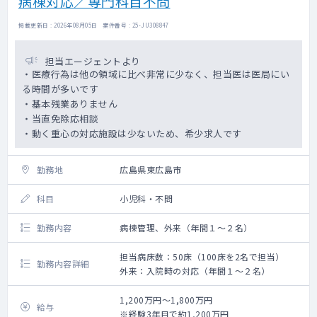
病棟対応／専門科目不問
掲載更新日 : 2026年08月05日 案件番号 : 25-JU308847
担当エージェントより
・医療行為は他の領域に比べ非常に少なく、担当医は医局にい
る時間が多いです
・基本残業ありません
・当直免除応相談
・動く重心の対応施設は少ないため、希少求人です
勤務地
広島県東広島市
科目
小児科・不問
勤務内容
病棟管理、外来（年間１～２名）
担当病床数：50床（100床を2名で担当）
勤務内容詳細
外来：入院時の対応（年間１～２名）
1,200万円～1,800万円
給与
※経験3年目で約1,200万円