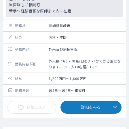
当直無もご相談可
若手～経験豊富な医師まで広く在籍
勤務地
長崎県長崎市
科目
内科・不問
勤務内容
外来及び病棟管理
外来数：60～70名/日を3～4診で診る形にな
勤務内容詳細
ります。 ※一人10名程/コマ
救急搬入数：10台程 ※夜間救急搬入はありま
せん。
給与
1,200万円～1,600万円
外来週1～2回、病棟管理
勤務日数
週5日※週4日～相談可
お気に入り
詳細をみる