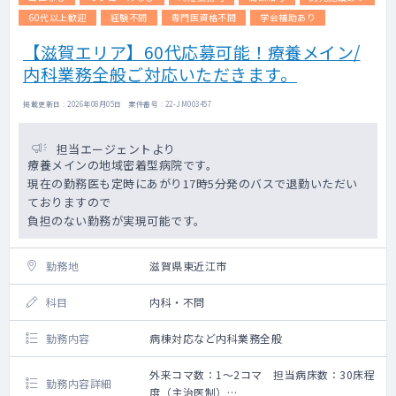
60代以上歓迎
経験不問
専門医資格不問
学会補助あり
【滋賀エリア】60代応募可能！療養メイン/
内科業務全般ご対応いただきます。
掲載更新日 : 2026年08月05日 案件番号 : 22-JM003457
担当エージェントより
療養メインの地域密着型病院です。
現在の勤務医も定時にあがり17時5分発のバスで退勤いただい
ておりますので
負担のない勤務が実現可能です。
勤務地
滋賀県東近江市
科目
内科・不問
勤務内容
病棟対応など内科業務全般
外来コマ数：1～2コマ 担当病床数：30床程
勤務内容詳細
度（主治医制）