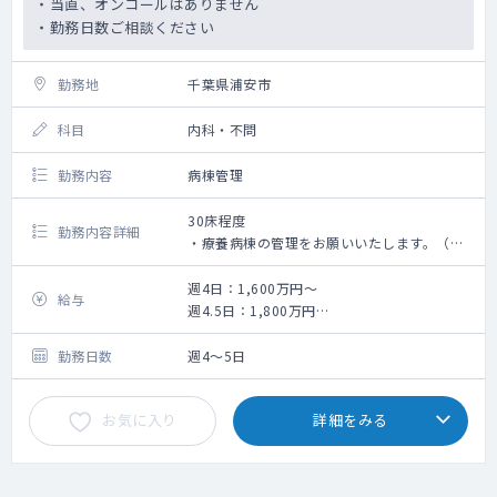
・当直、オンコールはありません
・勤務日数ご相談ください
勤務地
千葉県浦安市
科目
内科・不問
勤務内容
病棟管理
30床程度
勤務内容詳細
・療養病棟の管理をお願いいたします。（担
当患者数：30名程度）
・CV交換、気管カニューレ交換、バルーン交
週4日：1,600万円～
給与
換、褥瘡処置などが可能な先生を優遇いたし
週4.5日：1,800万円
ますが、ご対応が難しい手技がありましたら
週5日：2,000万円
お気軽にご相談ください。
勤務日数
週4～5日
・看取り対応もお願いいたします。（病院で
最期を迎えられる方が多いです。）
お気に入り
詳細をみる
・外来は系列クリニックで行っておりますの
で、病棟業務に専念できます。