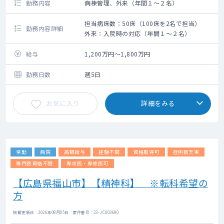
勤務内容
病棟管理、外来（年間１～２名）
担当病床数：50床（100床を2名で担当）
勤務内容詳細
外来：入院時の対応（年間１～２名）
給与
1,200万円～1,800万円
勤務日数
週5日
お気に入り
詳細をみる
常勤
病院
高額給与
経験不問
資格取得可
症例数充実
専門医資格不問
専攻医・専修医可
【広島県福山市】【精神科】 ※転科希望の
方
掲載更新日 : 2026年08月05日 案件番号 : 23-JC003690