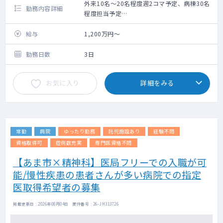
外来10名～20名程度週2コマ予定、病棟30名
勤務内容詳細
程度担当予定
年1～3程度予定
2027年11月に開設予定の回復期リハビリテー
給与
1,200万円～
ション病棟にて、外来、病棟管理等をお願い
します。
勤務日数
3日
それまでは療養病棟での勤務も可能
お気に入り
詳細をみる
常勤
病院
ゆったり勤務
託児施設あり
経験不問
資格取得可
症例数充実
専門医資格不問
【あま市×精神科】医局フリーでの入職が可
能/慢性疾患の患者さんが多い病院での指定
医取得希望者の募集
掲載更新日 : 2026年08月04日 案件番号 : 26-JH313726