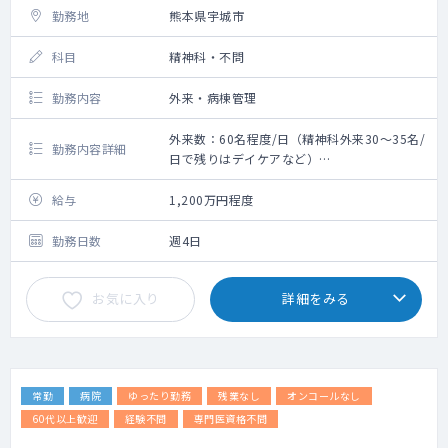
勤務地
熊本県宇城市
科目
精神科・不問
勤務内容
外来・病棟管理
外来数：60名程度/日（精神科外来30～35名/
勤務内容詳細
日で残りはデイケアなど）
救急搬入数：なし
〇外来・病棟の対応
給与
1,200万円程度
〇うつ病、認知症の患者の割合が高いです
（アルコール依存症も稀にいます）
勤務日数
週4日
〇指導医のサポート体制がございます。
お気に入り
詳細をみる
常勤
病院
ゆったり勤務
残業なし
オンコールなし
60代以上歓迎
経験不問
専門医資格不問