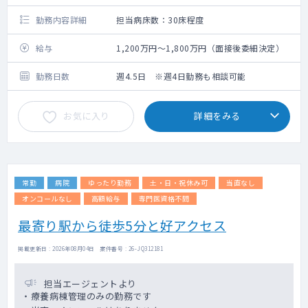
勤務内容詳細
担当病床数：30床程度
給与
1,200万円～1,800万円（面接後委細決定）
勤務日数
週4.5日 ※週4日勤務も相談可能
お気に入り
詳細をみる
常勤
病院
ゆったり勤務
土・日・祝休み可
当直なし
オンコールなし
高額給与
専門医資格不問
最寄り駅から徒歩5分と好アクセス
掲載更新日 : 2026年08月04日 案件番号 : 26-JQ312181
担当エージェントより
・療養病棟管理のみの勤務です