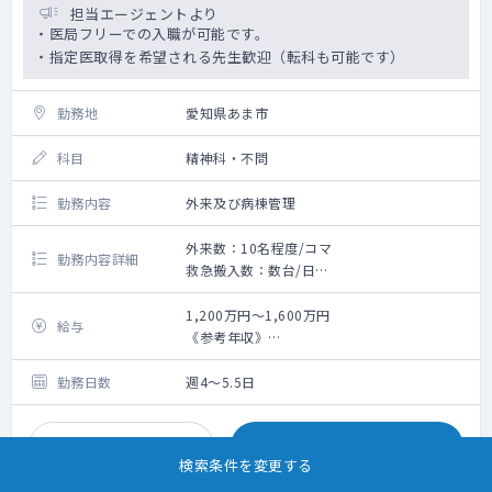
担当エージェントより
・医局フリーでの入職が可能です。
・指定医取得を希望される先生歓迎（転科も可能です）
勤務地
愛知県あま市
科目
精神科・不問
勤務内容
外来及び病棟管理
外来数：10名程度/コマ
勤務内容詳細
救急搬入数：数台/日
外来：週1～2コマ
外来数：10名程度/コマ
1,200万円～1,600万円
給与
主な疾患：統合失調症、うつ病、双極性障
《参考年収》
害、認知症、アルコール依存症等が多いです
・3年目（非指定医）：1200万円（週5日、当
病棟管理：25～30床程度/名
直4回／月の手当を含む）※ご経験等によりご
勤務日数
週4～5.5日
相談の上決定いたします
お気に入り
詳細をみる
検索条件を変更する