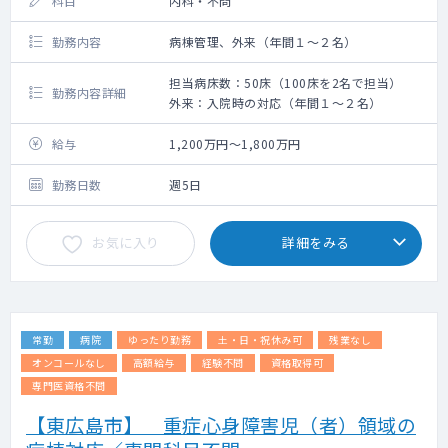
科目
内科・不問
勤務内容
病棟管理、外来（年間１～２名）
担当病床数：50床（100床を2名で担当）
勤務内容詳細
外来：入院時の対応（年間１～２名）
給与
1,200万円～1,800万円
勤務日数
週5日
お気に入り
詳細をみる
常勤
病院
ゆったり勤務
土・日・祝休み可
残業なし
オンコールなし
高額給与
経験不問
資格取得可
専門医資格不問
【東広島市】 重症心身障害児（者）領域の