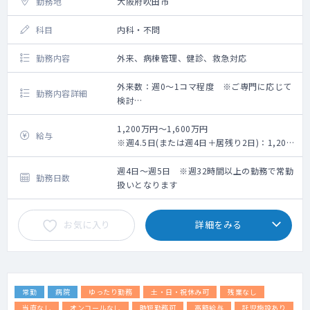
勤務地
大阪府吹田市
科目
内科・不問
勤務内容
外来、病棟管理、健診、救急対応
外来数：週0～1コマ程度 ※ご専門に応じて
勤務内容詳細
検討
【担当業務】
外来：0～1コマ/週
1,200万円～1,600万円
給与
外来数：30名程/コマ
※週4.5日(または週4日＋居残り2日)：1,200
担当病棟数：25床～MAX30床
万円～、週5日：1,400万円～
※年次、スキル、勤務ボリューム、早出・居
週4日～週5日 ※週32時間以上の勤務で常勤
勤務日数
残り当番の頻度によって検討
扱いとなります
お気に入り
詳細をみる
常勤
病院
ゆったり勤務
土・日・祝休み可
残業なし
当直なし
オンコールなし
時短勤務可
高額給与
託児施設あり