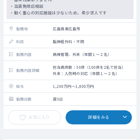
・当直免除応相談
・動く重心の対応施設は少ないため、希少求人です
勤務地
広島県東広島市
科目
脳神経外科・不問
勤務内容
病棟管理、外来（年間１～２名）
担当病床数：50床（100床を2名で担当）
勤務内容詳細
外来：入院時の対応（年間１～２名）
給与
1,200万円～1,800万円
勤務日数
週5日
お気に入り
詳細をみる