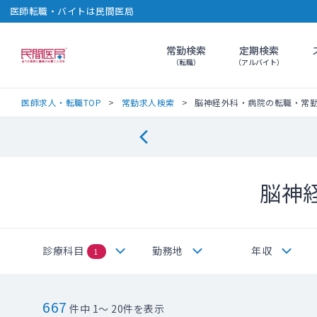
医師転職・バイトは民間医局
常勤検索
定期検索
民間医局
（転職）
（アルバイト）
医師求人・転職TOP
常勤求人検索
脳神経外科・病院の転職・常
脳神
診療科目
勤務地
年収
1
667
件中 1～ 20件を表示