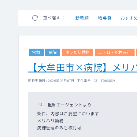
並べ替え ：
新着順
給与順
おすす
常勤
病院
ゆったり勤務
土・日・祝休み可
【大牟田市×病院】メリ
掲載更新日 : 2026年08月07日 案件番号 : 23-JF006869
担当エージェントより
条件、内容はご要望に沿います
メリハリ勤務
病棟管理のみも検討可