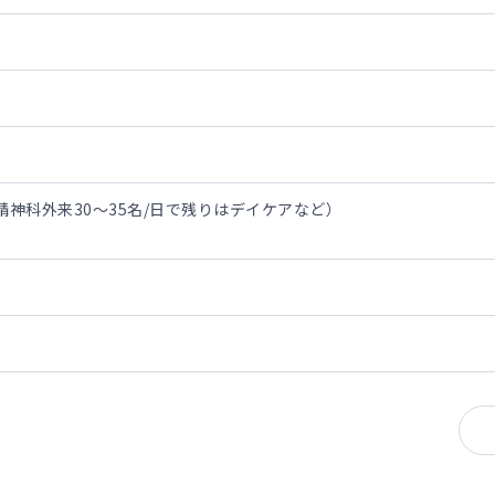
精神科外来30～35名/日で残りはデイケアなど）
者の割合が高いです（アルコール依存症も稀にいます）
制がございます。