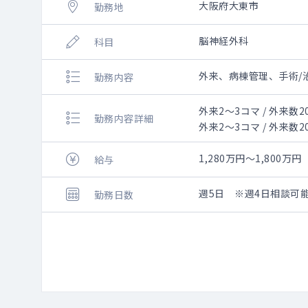
大阪府大東市
勤務地
脳神経外科
科目
外来、病棟管理、手術/
勤務内容
外来2～3コマ / 外来数
勤務内容詳細
外来2～3コマ / 外来数
病棟管理10～15名程度
手術
1,280万円～1,80
給与
週5日 ※週4日相談可
勤務日数