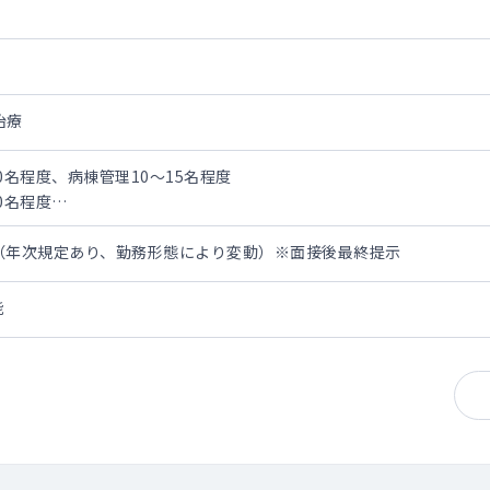
治療
20名程度、病棟管理10～15名程度
20名程度
0万円（年次規定あり、勤務形態により変動）※面接後最終提示
能