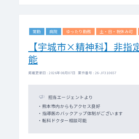
常勤
病院
ゆったり勤務
土・日・祝休み可
【宇城市×精神科】非指
能
掲載更新日 : 2026年08月07日 案件番号 : 26-JF310657
担当エージェントより
・熊本市内からもアクセス良好
・指導医のバックアップ体制がございます
・転科ドクター相談可能