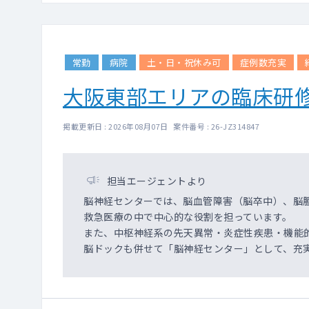
常勤
病院
土・日・祝休み可
症例数充実
大阪東部エリアの臨床研
掲載更新日 : 2026年08月07日 案件番号 : 26-JZ314847
担当エージェントより
脳神経センターでは、脳血管障害（脳卒中）、脳
救急医療の中で中心的な役割を担っています。
また、中枢神経系の先天異常・炎症性疾患・機能
脳ドックも併せて「脳神経センター」として、充