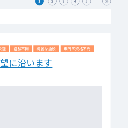
1
2
3
4
5
歓迎
経験不問
綺麗な施設
専門医資格不問
希望に沿います