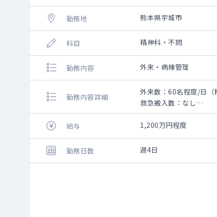
熊本県宇城市
勤務地
精神科・不問
科目
外来・病棟管理
勤務内容
外来数：60名程度/日（
勤務内容詳細
救急搬入数：なし
〇外来・病棟の対応
〇うつ病、認知症の患
1,200万円程度
給与
〇指導医のサポート体
週4日
勤務日数