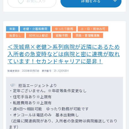
お気に入り
詳細をみる
常勤
老健・介護医療院
ゆったり勤務
土・日・祝休み可
当直なし
60代以上歓迎
経験不問
院長・管理職募集
＜茨城県×老健＞系列病院が近隣にあるため
入所者の急変時などは病院と密に連携が取れ
ています！セカンドキャリアに是非！
掲載更新日 : 2026年08月05日 案件番号 : 25-JQ304284
担当エージェントより
・定年ございません。※年収等条件変更なし
・住宅手当あり※上限有
・転居費用あり※上限有
・週4日～相談可能 ゆったり勤務が可能です
・オンコールは電話のみ 基本出動無し
（近隣に関連病院があり、入所者の急変時は病院搬送しており
ます）