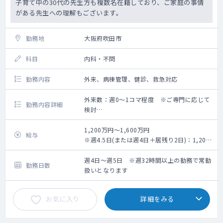
子育て中の30代の先生方も複数名在籍しており、ご家庭の事情
がある先生への理解もございます。
勤務地
大阪府吹田市
科目
内科・不問
勤務内容
外来、病棟管理、健診、救急対応
外来数：週0～1コマ程度 ※ご専門に応じて
勤務内容詳細
検討
【担当業務】
外来：0～1コマ/週
1,200万円～1,600万円
給与
外来数：30名程/コマ
※週4.5日(または週4日＋居残り2日)：1,200
担当病棟数：25床～MAX30床
万円～、週5日：1,400万円～
※年次、スキル、勤務ボリューム、早出・居
週4日～週5日 ※週32時間以上の勤務で常勤
勤務日数
残り当番の頻度によって検討
扱いとなります
お気に入り
詳細をみる