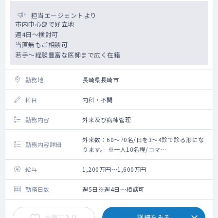
担当エージェントより
市内中心部で好立地
週4日～検討可
当直無もご相談可
若手～経験豊富な医師まで広く在籍
勤務地
長崎県長崎市
科目
内科・不問
勤務内容
外来及び病棟管理
外来数：60～70名/日を3～4診で診る形にな
勤務内容詳細
ります。 ※一人10名程/コマ
救急搬入数：10台程 ※夜間救急搬入はありま
せん。
給与
1,200万円～1,600万円
外来週1～2回、病棟管理
勤務日数
週5日※週4日～相談可
お気に入り
詳細をみる