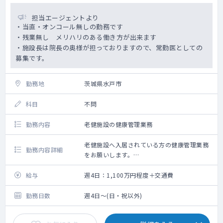
担当エージェントより
・当直・オンコール無しの勤務です
・残業無し メリハリのある働き方が出来ます
・施設長は院長の奥様が担っておりますので、常勤医としての
募集です。
勤務地
茨城県水戸市
科目
不問
勤務内容
老健施設の健康管理業務
老健施設へ入居されている方の健康管理業務
勤務内容詳細
をお願いします。
全80床のうち、入居率は75％くらい（デイサ
ービスのために25％は残してる）
給与
週4日：1,100万円程度＋交通費
勤務日数
週4日～(日・祝以外)