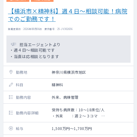
【横浜市×精神科】週４日～相談可能！病院
でのご勤務です！
掲載更新日 : 2026年08月06日 案件番号 : 25-JV302656
担当エージェントより
・週４日～相談可能です
・当直は応相談となります
勤務地
神奈川県横浜市旭区
科目
精神科
勤務内容
外来、病棟管理
受持ち病床数：10～18床位/人
勤務内容詳細
・外来 ：週２～３コマ
・外来数 ：1コマ当たり20～30名
・病棟管理：担当10～15床程 （120床中
給与
1,500万円～1,700万円
稼働数95床）