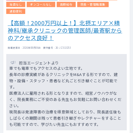
施設メインでの訪問診療となります。
当直なし
オンコールなし
高額給与
院長・管理職募集
訪問体制は、看護師（ドライバー兼務）と2名
通勤便利
体制です。
【高額！2000万円以上！】北摂エリア×精
【患者層】
神科/継承クリニックの管理医師/最寄駅から
認知症、徘徊、老人性うつ病、統合失調症な
のアクセス良好！
ど
（若年層～高齢者まで幅広くご対応をお願い
掲載更新日 : 2026年08月06日 案件番号 : 26-JZ313253
いたします)
担当エージェントより
車でも電車でもアクセスのよい立地です。
長年の診療実績があるクリニックをM&Aする形ですので、建
物・設備・スタッフ・患者など丸ごと引き継ぐことが可能で
す。
医療法人に雇用される形となりますので、経営ノウハウがな
く、院長業務にご不安のある先生もお気軽にお問い合わせくだ
さい。
現院長は発達障害の治療を得意領域としており、院長退任後も
しばらくの期間は残って患者引き継ぎやレクチャーをすること
も可能ですので、学びたい先生にもおすすめです。