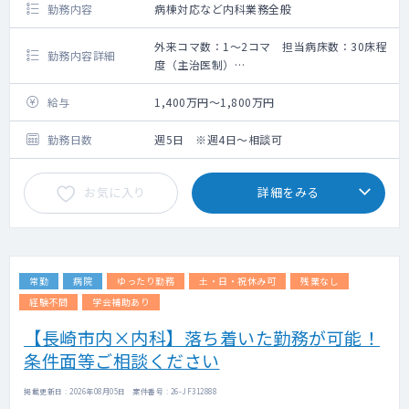
勤務内容
病棟対応など内科業務全般
外来コマ数：1～2コマ 担当病床数：30床程
勤務内容詳細
度（主治医制）
外来：一般内科・総合診療外来
外来数：20名程度
給与
1,400万円～1,800万円
外来コマ数：1～2コマ
担当病床数：30床程度（主治医制）
勤務日数
週5日 ※週4日～相談可
お気に入り
詳細をみる
常勤
病院
ゆったり勤務
土・日・祝休み可
残業なし
経験不問
学会補助あり
【長崎市内×内科】落ち着いた勤務が可能！
条件面等ご相談ください
掲載更新日 : 2026年08月05日 案件番号 : 26-JF312888