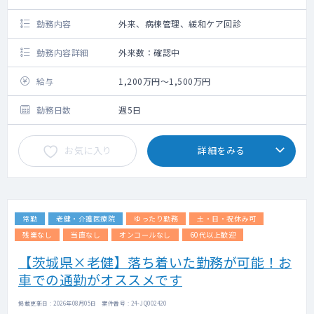
勤務内容
外来、病棟管理、緩和ケア回診
勤務内容詳細
外来数：確認中
給与
1,200万円～1,500万円
勤務日数
週5日
お気に入り
詳細をみる
常勤
老健・介護医療院
ゆったり勤務
土・日・祝休み可
残業なし
当直なし
オンコールなし
60代以上歓迎
【茨城県×老健】落ち着いた勤務が可能！お
車での通勤がオススメです
掲載更新日 : 2026年08月05日 案件番号 : 24-JQ002420