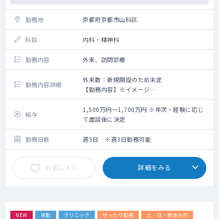
勤務地
京都府京都市山科区
科目
内科・精神科
勤務内容
外来、訪問診療
外来数：新規開設のため未定
勤務内容詳細
【勤務内容】※イメージ
午前：9:00～12:00 外来
午後：13:00～18:00 外来もしくは訪問診療
1,500万円～1,700万円 ※年次・経験に応じ
給与
※外来、訪問診療のコマについては応相談で
て面談後に決定
す。
各曜日の内訳についてはご希望を踏まえて
勤務日数
週5日 ※週3日勤務可能
調整となります。
お気に入り
詳細をみる
【外来について】
初診、再診で枠は分けてはいませんが先生方
の方針に従って予約の受け方等柔軟に対応い
ただけます。
NEW
常勤
クリニック
ゆったり勤務
土・日・祝休み可
【訪問診療】