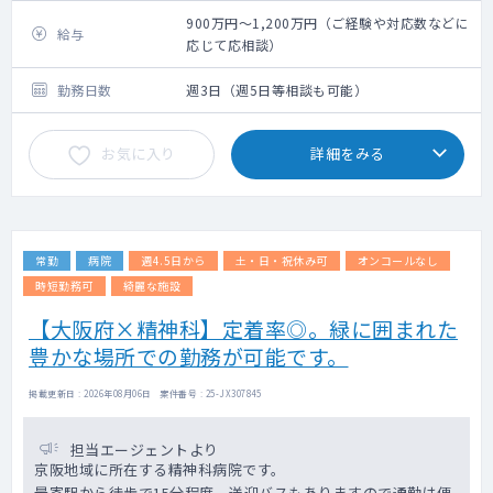
度をメインに、近隣の居宅も1～3件程お願い
900万円～1,200万円（ご経験や対応数などに
給与
致します。
応じて応相談）
外来は一般内科外来をはじめ、先生のご専門
に応じてお願いしております。
勤務日数
週3日（週5日等相談も可能）
お気に入り
詳細をみる
常勤
病院
週4.5日から
土・日・祝休み可
オンコールなし
時短勤務可
綺麗な施設
【大阪府×精神科】定着率◎。緑に囲まれた
豊かな場所での勤務が可能です。
掲載更新日 : 2026年08月06日 案件番号 : 25-JX307845
担当エージェントより
京阪地域に所在する精神科病院です。
最寄駅から徒歩で15分程度、送迎バスもありますので通勤は便