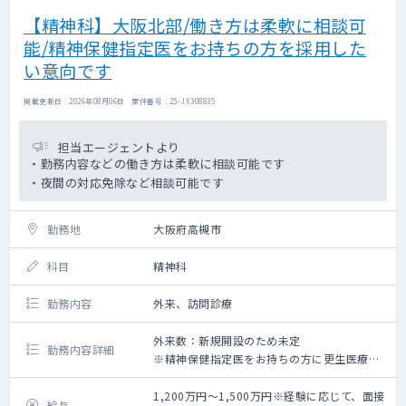
【精神科】大阪北部/働き方は柔軟に相談可
能/精神保健指定医をお持ちの方を採用した
い意向です
掲載更新日 : 2026年08月06日 案件番号 : 25-JX308835
担当エージェントより
・勤務内容などの働き方は柔軟に相談可能です
・夜間の対応免除など相談可能です
勤務地
大阪府高槻市
科目
精神科
勤務内容
外来、訪問診療
外来数：新規開設のため未定
勤務内容詳細
※精神保健指定医をお持ちの方に更生医療の
書類を作成いただきたい意向です。
1,200万円～1,500万円※経験に応じて、面接
給与