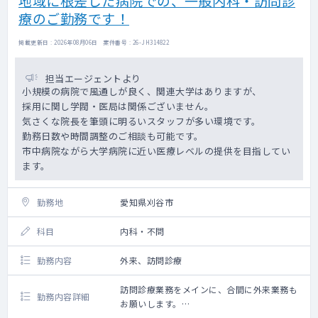
地域に根差した病院での、一般内科・訪問診
療のご勤務です！
【委員会活動】
医療安全、感染対策、行動制限最小化などに
掲載更新日 : 2026年08月06日 案件番号 : 26-JH314822
参加。
担当エージェントより
【カンファレンス】
小規模の病院で風通しが良く、関連大学はありますが、
医局会/週3回、退院支援委員会など
採用に関し学閥・医局は関係ございません。
気さくな院長を筆頭に明るいスタッフが多い環境です。
【教育研修活動】
勤務日数や時間調整のご相談も可能です。
初期臨床研修医や後期研修医の指導（可能な
市中病院ながら大学病院に近い医療レベルの提供を目指してい
らば）、コメディカルの指導や職員研修会の
ます。
講師（年1回程）など
勤務地
愛知県刈谷市
科目
内科・不問
勤務内容
外来、訪問診療
訪問診療業務をメインに、合間に外来業務も
勤務内容詳細
お願いします。
法人内の関連施設（病院隣接）の50～60名程