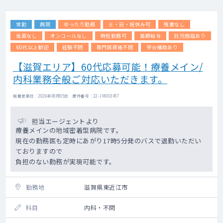
常勤
病院
ゆったり勤務
土・日・祝休み可
残業なし
当直なし
オンコールなし
時短勤務可
高額給与
託児施設あり
60代以上歓迎
経験不問
専門医資格不問
学会補助あり
【滋賀エリア】60代応募可能！療養メイン/
内科業務全般ご対応いただきます。
掲載更新日 : 2026年08月05日 案件番号 : 22-JM003457
担当エージェントより
療養メインの地域密着型病院です。
現在の勤務医も定時にあがり17時5分発のバスで退勤いただい
ておりますので
負担のない勤務が実現可能です。
勤務地
滋賀県東近江市
科目
内科・不問