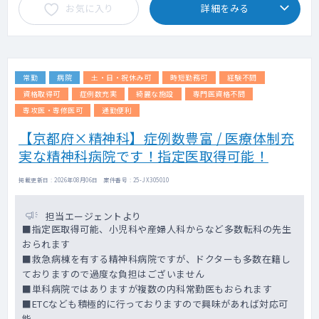
お気に入り
詳細をみる
常勤
病院
土・日・祝休み可
時短勤務可
経験不問
資格取得可
症例数充実
綺麗な施設
専門医資格不問
専攻医・専修医可
通勤便利
【京都府×精神科】症例数豊富 / 医療体制充
実な精神科病院です！指定医取得可能！
掲載更新日 : 2026年08月06日 案件番号 : 25-JX305010
担当エージェントより
■指定医取得可能、小児科や産婦人科からなど多数転科の先生
おられます
■救急病棟を有する精神科病院ですが、ドクターも多数在籍し
ておりますので過度な負担はございません
■単科病院ではありますが複数の内科常勤医もおられます
■ETCなども積極的に行っておりますので興味があれば対応可
能