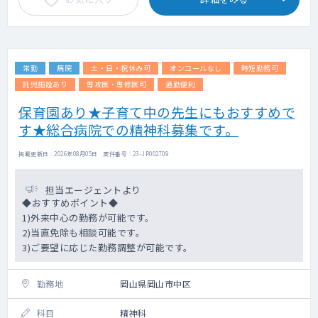
常勤
病院
土・日・祝休み可
オンコールなし
時短勤務可
託児施設あり
専攻医・専修医可
通勤便利
保育園あり★子育て中の先生にもおすすめで
す★総合病院での精神科募集です。
掲載更新日 : 2026年08月05日 案件番号 : 23-JP002709
担当エージェントより
◆おすすめポイント◆
1)外来中心の勤務が可能です。
2)当直免除も相談可能です。
3)ご要望に応じた勤務調整が可能です。
勤務地
岡山県岡山市中区
科目
精神科