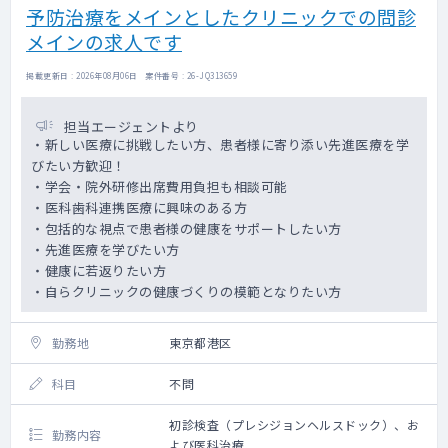
予防治療をメインとしたクリニックでの問診
メインの求人です
掲載更新日 : 2026年08月06日 案件番号 : 26-JQ313659
担当エージェントより
・新しい医療に挑戦したい方、患者様に寄り添い先進医療を学
びたい方歓迎！
・学会・院外研修出席費用負担も相談可能
・医科歯科連携医療に興味のある方
・包括的な視点で患者様の健康をサポートしたい方
・先進医療を学びたい方
・健康に若返りたい方
・自らクリニックの健康づくりの模範となりたい方
勤務地
東京都港区
科目
不問
初診検査（プレシジョンヘルスドック）、お
勤務内容
よび医科治療