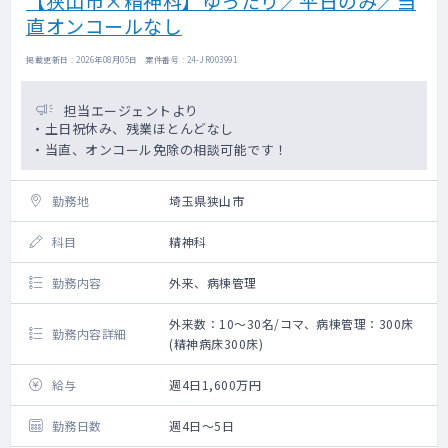
【狭山市×精神科】ゆったり／平日のみ／当
直オンコールなし
掲載更新日 : 2026年08月05日 案件番号 : 24-JR003991
担当エージェントより
・土日祝休み、残業ほとんどなし
・当直、オンコール免除の相談可能です！
勤務地
埼玉県狭山市
科目
精神科
勤務内容
外来、病棟管理
外来数：10～30名/コマ、病棟管理：300床
勤務内容詳細
(精神病床300床)
給与
週4日1,600万円
勤務日数
週4日～5日