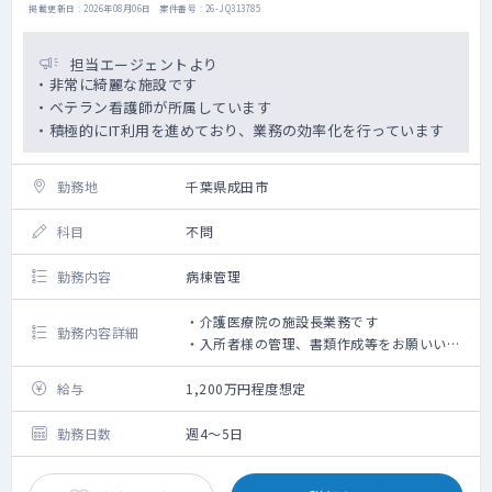
掲載更新日 : 2026年08月06日 案件番号 : 26-JQ313785
担当エージェントより
・非常に綺麗な施設です
・ベテラン看護師が所属しています
・積極的にIT利用を進めており、業務の効率化を行っています
勤務地
千葉県成田市
科目
不問
勤務内容
病棟管理
・介護医療院の施設長業務です
勤務内容詳細
・入所者様の管理、書類作成等をお願いいた
します。
給与
1,200万円程度想定
勤務日数
週4～5日