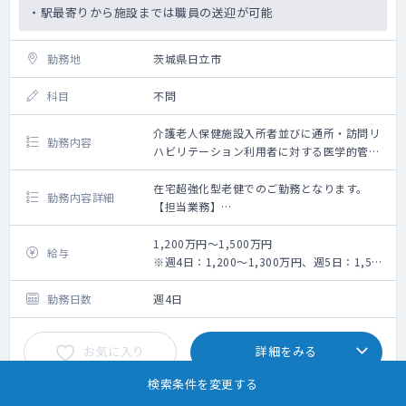
・駅最寄りから施設までは職員の送迎が可能
勤務地
茨城県日立市
科目
不問
介護老人保健施設入所者並びに通所・訪問リ
勤務内容
ハビリテーション利用者に対する医学的管
理、施設管理者（管理医師）としての管理業
務全般
在宅超強化型老健でのご勤務となります。
勤務内容詳細
【担当業務】
・訪問リハビリテーション新規導入時の処
方箋作成
1,200万円～1,500万円
給与
・施設管理者業務
※週4日：1,200～1,300万円、週5日：1,500
【スタッフ体制】 PT・OT・ST 在籍（人数
万円（固定給）
記載なし）
勤務日数
週4日
【備考】
訪問リハ件数：0～3件/月（今後増加予
お気に入り
詳細をみる
定）
訪問先：個人宅
検索条件を変更する
訪問手段：車
訪問体制：医師＋訪問セラピスト