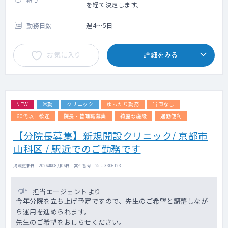
【勤務内容】
を経て決定します。
外来と訪問診療をお願いします。
外来はかかりつけ患者さんが中心です。
勤務日数
週4～5日
訪問診療は施設中心で、看護師さん兼運転手
の2名体制になります。
お気に入り
詳細をみる
NEW
常勤
クリニック
ゆったり勤務
当直なし
60代以上歓迎
院長・管理職募集
綺麗な施設
通勤便利
【分院長募集】新規開設クリニック/ 京都市
山科区 / 駅近でのご勤務です
掲載更新日 : 2026年08月06日 案件番号 : 25-JX306123
担当エージェントより
今年分院を立ち上げ予定ですので、先生のご希望と調整しなが
ら運用を進められます。
先生のご希望をおしらせください。