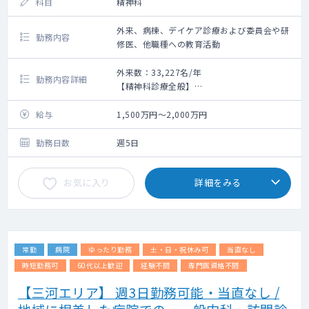
科目
精神科
外来、病棟、デイケア診療および委員会や研
勤務内容
修医、他職種への教育活動
外来数：33,227名/年
勤務内容詳細
【精神科診療全般】
外来：再来は週3回担当。1回3～4時間、初診
は週1-2回。※精神科未経験の場合、初診は2
給与
1,500万円～2,000万円
～3年目から担当。
入院：急性期の担当医として急性期・療養の
勤務日数
週5日
患者さんの担当をお願いします。担当患者数
は概ね30人程（指定医の場合）。行動制限患
お気に入り
詳細をみる
者の定期巡回（週2回程度）。
デイケア：通所者の問診（1日20～30名/1回
15分程度）。
初診患者数：1,087人/年⇒1日5名程度
疾患
常勤
病院
ゆったり勤務
土・日・祝休み可
当直なし
⇒外来は、児童思春期～認知症までまんべん
なくいらっしゃいます。
時短勤務可
60代以上歓迎
経験不問
専門医資格不問
⇒病棟は、認知症・統合失調症の2つの疾患で
【三河エリア】 週3日勤務可能・当直なし /
4割程度。担当患者30名程（主治医分・担当
医分併せて）。