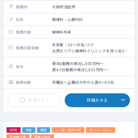
勤務地
大阪府池田市
科目
精神科・心療内科
勤務内容
精神科外来
外来数：20～30名/コマ
勤務内容詳細
北摂エリアに精神科クリニックを持つ法人
が、分院展開します。
高齢の現院長に代わって管理医師・院長を務
週4日勤務の場合1,800万円～
給与
めてくださる方を募集いたします。
週4.5日勤務の場合2,025万円～
※管理医師手当を含む ※経験に応じて面接
カルテ：現在は紙カルテを使用、オーダリン
を経て決定
勤務日数
月曜日～土曜日の中から週4～4.5日
グですが、新たな管理医師をお迎えするタイ
ミングで電子カルテを導入します。
お気に入り
詳細をみる
処方：院外処方
NEW
常勤
病院
土・日・祝休み可
オンコールなし
症例数充実
綺麗な施設