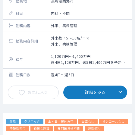
勤務地
長崎県西海市
科目
内科・不問
勤務内容
外来、病棟管理
外来数：5～10名/コマ
勤務内容詳細
外来、病棟管理
1,120万円～1,400万円
給与
週4日1,120万円、週5日1,400万円を予定
（応相談）
勤務日数
週4日～週5日
お気に入り
詳細をみる
常勤
クリニック
土・日・祝休み可
当直なし
オンコールなし
時短勤務可
綺麗な施設
専門医資格不問
通勤便利