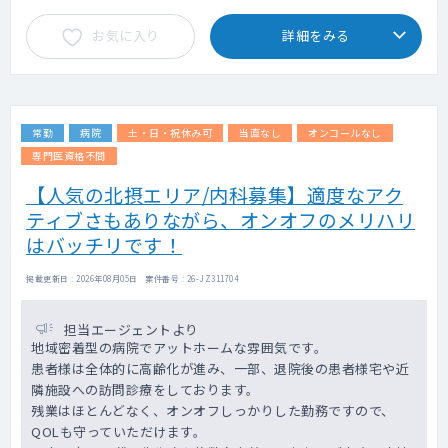
お気に入り
詳細をみる
常勤
病院
土・日・祝休み可
当直なし
オンコールなし
専門医資格不問
【人気の北摂エリア/内科募集】適度なアク
ティブさもありながら、オンオフのメリハリ
はバッチリです！
掲載更新日 : 2026年08月05日 案件番号 : 26-JZ311704
担当エージェントより
地域密着型の病院でアットホームな雰囲気です。
患者様は全体的に高齢化が進み、一部、退院後の患者様宅や近
隣施設への訪問診療をしております。
残業はほとんどなく、オンオフしっかりした勤務ですので、
QOLも守っていただけます。