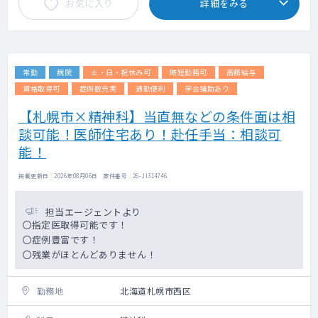
お気に入り
詳細をみる
常勤
病院
土・日・祝休み可
時短勤務可
高額給与
資格取得可
症例数充実
通勤便利
学会補助あり
【札幌市×精神科】当直無などの条件面は相
談可能！医師住宅あり！赴任手当：相談可
能！
掲載更新日 : 2026年08月06日 案件番号 : 26-JI314746
担当エージェントより
〇指定医取得可能です！
〇症例豊富です！
〇残業がほとんどありません！
勤務地
北海道札幌市西区