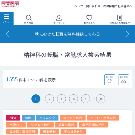
民間医局
ヘルプ
問い合わせ
医師採用ご担当者様へ
求人検索
マイページ
お気に入り
保存済みの
検索条件
秋にむけた転職を無料相談してみる
精神科の転職・常勤求人検索結果
1555
並べ替え
条件保存
件中 1～ 20件を表示
1
2
3
4
5
NEW
常勤
クリニック
ゆったり勤務
土・日・祝休み可
当直なし
60代以上歓迎
綺麗な施設
専門医資格不問
専攻医・専修医可
通勤便利
学会補助あり