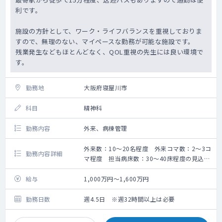
利です。
施設の方針として、ワーク・ライフバランスを重視しておりま
すので、無理のない、マイペースな勤務が可能な施設です。
残業発生などもほとんどなく、QOL重視の先生には良い環境で
す。
勤務地
大阪府寝屋川市
科目
精神科
勤務内容
外来、病棟管理
外来数：10～20名程度 外来コマ数：2～3コ
勤務内容詳細
マ程度 担当病床数：30～40床程度の見込み
外来数：10～20名
外来コマ数：2～3コマ
給与
1,000万円～1,600万円
病棟の受け持ち：30～40床
※割り振りや数は調整可能です
勤務日数
週4.5日 ※週32時間以上は必要