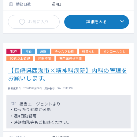
・主な疾患：うつ、思春期、発達障害
勤務日数
週4日
（ICD10分類ではF03~05が多い）
・当直 ：応相談 ※週1回、手当1回4万
お気に入り
詳細をみる
円 無しの相談可能
※主治医制となります
患者層は10代～30代が中心となります（高
齢者0.5割程）
急性期・思春期を専門としている施設とな
NEW
常勤
病院
ゆったり勤務
残業なし
オンコールなし
ります
60代以上歓迎
経験不問
専門医資格不問
【長崎県西海市×精神科病院】内科の管理を
お願いします。
掲載更新日 : 2026年08月06日 案件番号 : 26-JF313379
担当エージェントより
・ゆったり勤務が可能
・週4日勤務可
・時短勤務等もご相談ください。