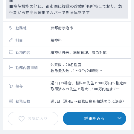
■病院機能の他に、都市圏に複数の診療所も所持しており、急
性期から在宅医療までカバーできる体制です
勤務地
京都府宇治市
科目
精神科
勤務内容
精神科外来、病棟管理、救急対応
外来数：20名程度
勤務内容詳細
救急搬入数：1～3台/24時間
【想定される業務内容】
精神科医師としての業務全般をお願いいたし
週5日の場合、転科の先生で900万円～指定医
給与
ます。
取得済みの先生で最大1,600万円位まで
外来：週２コマ程度
※指定医取得の有無、及びご年次にてご面接
病棟：急性期専従の場合20名程度
の上決定
勤務日数
週5日（週4日～勤務日数も相談のうえ決定）
急性期・慢性両方担当の場合40名程度
※人数については、各先生方と業務量相談の
お気に入り
詳細をみる
上決定
当直：月2回位から～（内科・精神科の2名体