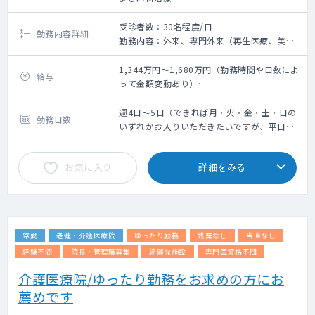
受診者数：30名程度/日
勤務内容詳細
勤務内容：外来、専門外来（再生医療、美容
皮膚科、総合診療科）
問診業務、簡単な脂肪採取・皮下組織採取
1,344万円～1,680万円（勤務時間や日数によ
給与
（研修制度有）
って金額変動あり）
※稀に、点滴や採血を依頼する可能性があり
※前年度年収考慮有
ます（看護師不在時）
週4日：1,344万円～
週4日～5日（できれば月・火・金・土・日の
勤務日数
※美容外科施術は無いので、未経験の先生で
週5日：1,680万円～
いずれかお入りいただきたいですが、平日の
も安心です
み4日や5日も検討いたします）
お気に入り
詳細をみる
外来数：10～15名/日（自費診療）
発熱外来：なし
カルテ：エムスリーデジカル
医師医師：１診体制(曜日によっては２診体制
の可能性あり)
常勤
老健・介護医療院
ゆったり勤務
残業なし
当直なし
主な年齢層：幅広い層の患者様にご縁をいた
だいておりますが、富裕層の方がメインにな
経験不問
院長・管理職募集
綺麗な施設
専門医資格不問
ります
介護医療院/ゆったり勤務をお求めの方にお
薦めです