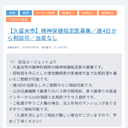
制）
※非指定医は当直はありません
常勤
病院
ゆったり勤務
残業なし
当直なし
高額給与
※当直無しの場合、隔離拘束当番として日直
をお願いする場合がございます（1回３万円×
60代以上歓迎
月2回程度がベース）
【久留米市】精神保健指定医募集／週4日か
ら相談可／当直なし
◇内科常勤医がいますので、ダブル主治医制
で、身体疾患のバックアップは安心頂けます
◇残業はほとんどございません。
掲載更新日 : 2026年08月06日 案件番号 : 23-JF002481
◇WISCやWAISも実施しており、レクチャー
体制もございます。
担当エージェントより
・久留米市の精神科病院の精神保健指定医の募集です。
・認知症を中心とした慢性期疾患の患者様が主で比較的落ち着
いたご勤務が可能です。
・週4日の当直なしのご勤務からご相談可能です。
・公共交通機関で最寄りのバス停が病院前、車で最寄りの高速
インターから10分程度と比較的アクセス良好です。
・ご転居が伴うご入職の場合、法人所有のマンションがありま
すのでご相談可能です。
（入居状況によりご相談が難しい場合がございますので、予
めご了承ください）