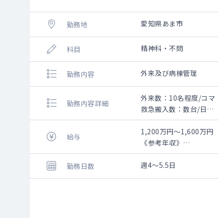
愛知県あま市
勤務地
精神科・不問
科目
外来及び病棟管理
勤務内容
外来数：10名程度/コマ
勤務内容詳細
救急搬入数：数台/日
外来：週1～2コマ
外来数：10名程度/コマ
1,200万円～1,600万円
給与
主な疾患：統合失調症
《参考年収》
病棟管理：25～30床程
・3年目（非指定医）：
週4～5.5日
勤務日数