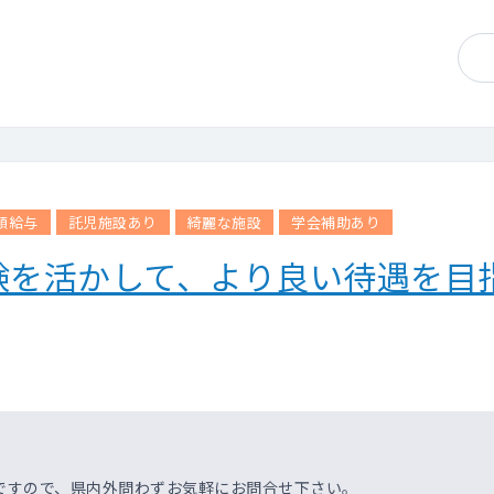
レルギー科は10歳以上、皮膚科は6歳以上
雑度に応じて各院に割り振りとなるため、お願いする場合がございま
ニュアルが整備されています。
となり、未経験の先生でも対応が可能な内容です。
診療の比重については、所属院により異なります。
関の場合はオンライン診療の比重が多くなり、
いる院であれば対面診療が主となります。
額給与
託児施設あり
綺麗な施設
学会補助あり
科（SAS）・リウマチ膠原病・循環器内科・頭痛外来など）
験を活かして、より良い待遇を目
の機器を必要とするものは検討不可
では限られるため、勤務院・対象患者数・コマ数については要相談 
HbA1C迅速測定器、ビジュアルリーダー、等
トゲン・エコーあり
（Donuts社製）
ば、専用のLINEですぐに専門医に相談できる環境があります。
ですので、県内外問わずお気軽にお問合せ下さい。