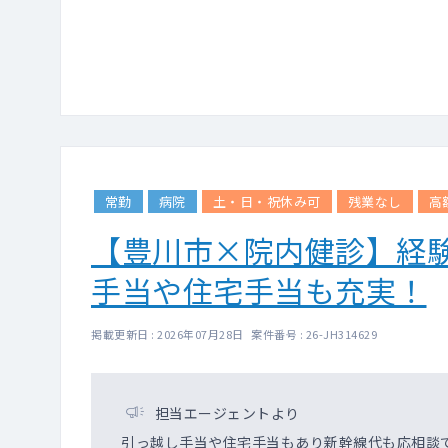
└ 対象年齢：内科・ア
◇ オンライン診療：混
エビデンスに基づくマ
看護師の問診後の診察
対面診療とオンライン
※開院間もない医療機
安定した集患ができて
◇ 専門外来：相談可
常勤
病院
土・日・祝休み可
残業なし
高
（例：糖尿病・呼吸器内
【豊川市×院内健診】経
※内視鏡や気管支鏡等
※開設可能な院は現時点
手当や住宅手当も充実！
も実施いただきます
◇ 検査機器：心電図、
一部の院でレン
掲載更新日 : 2026年07月28日 案件番号 : 26-JH314629
◇ 電子カルテ：クリアス
《その他》
担当エージェントより
・診察中に不明点があれ
引っ越し手当や住宅手当もあり新幹線代も応相談