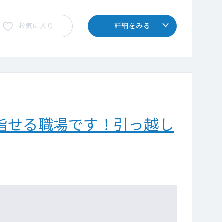
す。
お気に入り
詳細をみる
指せる職場です！引っ越し
※集患ができるまでは、専門外来の枠の中で通常の外来