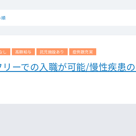
め順
なし
高額給与
託児施設あり
症例数充実
フリーでの入職が可能/慢性疾患