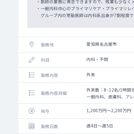
・医師の業務に専念できますので、残業も少なく
・一般内科中心のプライマリケア・プライマリレ
グループ内の常勤医師は内科系出身が7割程度で
愛知県名古屋市
勤務地
内科・不問
科目
外来
勤務内容
外来数：8~12名/1時間
勤務内容詳細
一般内科、皮膚科、ア
◇外来診療
└ 診療体制：1～3診
1,200万円～2,200万円
給与
└ 主な患者層：50代
保険診療9
週4日～週5日
勤務日数
内科6割・それ