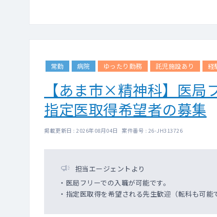
常勤
病院
ゆったり勤務
託児施設あり
経
【あま市×精神科】医局
指定医取得希望者の募集
掲載更新日 : 2026年08月04日 案件番号 : 26-JH313726
担当エージェントより
・医局フリーでの入職が可能です。
・指定医取得を希望される先生歓迎（転科も可能