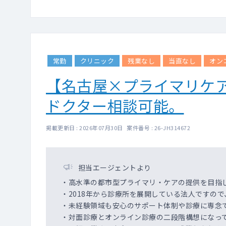
常勤
クリニック
残業なし
当直なし
オン
【名古屋×プライマリケ
ドクター相談可能。
掲載更新日 : 2026年07月30日 案件番号 : 26-JH314672
担当エージェントより
・高水準の都市型プライマリ・ケアの提供を目指
・2018年から診療所を展開している法人ですの
・未経験領域も安心のサポート体制や診療に専念
・対面診療とオンライン診療の二段階構想になっ