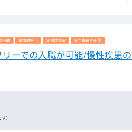
験不問
資格取得可
症例数充実
専門医資格不問
フリーでの入職が可能/慢性疾患
です）