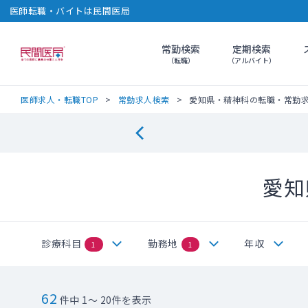
医師転職・バイトは民間医局
常勤検索
定期検索
民間医局
（転職）
（アルバイト）
医師求人・転職TOP
常勤求人検索
愛知県・精神科の転職・常勤
愛知
診療科目
勤務地
年収
1
1
62
件中 1～ 20件を表示