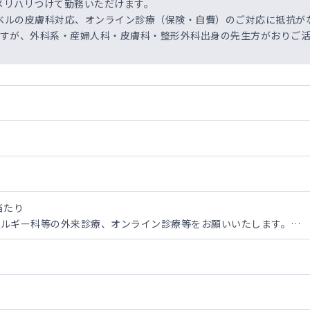
メリハリつけて勤務いただけます。
ベルの皮膚科対応、オンライン診療（保険・自費）のご対応に抵抗が
すが、外科系・産婦人科・皮膚科・整形外科出身の先生方がおりご活
当たり
レルギー科等の外来診療、オンライン診療等をお願いいたします。
制 ※所属院による
以下のビジネスマンや近隣住民等（50代以下が患者全体の9割）
割以上
以外3割程度