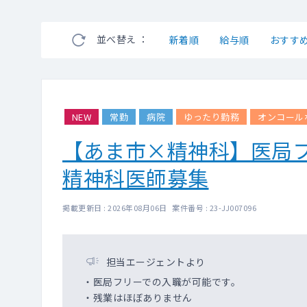
並べ替え ：
新着順
給与順
おすす
NEW
常勤
病院
ゆったり勤務
オンコール
【あま市×精神科】医局
精神科医師募集
掲載更新日 : 2026年08月06日 案件番号 : 23-JJ007096
担当エージェントより
・医局フリーでの入職が可能です。
・残業はほぼありません