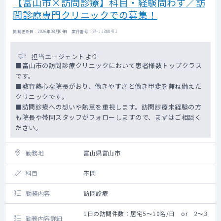
【富山市×訪問診療】科目・経験問わず／訪
問診療専門クリニックでの募集！
掲載更新日 : 2026年08月04日 案件番号 : 24-JJ300471
担当エージェントより
■富山市の訪問診療クリニックにおいて患者様数トップクラス
です。
■教育熱心な院長がおり、働きやすさと働き甲斐を兼ね備えた
クリニックです。
■訪問診療への想いや熱意を重視します。訪問診療未経験の方
も院長や帯同スタッフがフォローしますので、まずはご相談く
ださい。
勤務地
富山県富山市
科目
不問
勤務内容
訪問診療
1日の訪問件数：居宅5～10名/日 or 2～3
勤務内容詳細