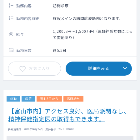
勤務内容
訪問診療
勤務内容詳細
施設メインの訪問診療勤務となります。
1,200万円～1,500万円（医師経験年数によっ
給与
て変動あり）
勤務日数
週5.5日
お気に入り
詳細をみる
常勤
病院
週4.5日から
高額給与
【富山市内】アクセス良好、医局派閥なし、
精神保健指定医の取得もできます。
掲載更新日 : 2026年06月24日 案件番号 : 26-JJ309903