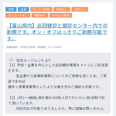
常勤
企業
ゆったり勤務
残業なし
当直なし
オンコールなし
高額給与
60代以上歓迎
【富山県内】巡回健診と健診センター内での
勤務です。オン・オフはっきりご勤務可能で
す。
掲載更新日 : 2026年07月09日 案件番号 : 26-JJ314203
担当エージェントより
【1】学校・企業を中心とした巡回健診業務をメインにご担当頂
きます。
各企業から産業医業務についてのご依頼も頂くため、ご希
望であれば
健診＋産業医業務というような働き方のご相談も可能です。
【2】1日1～4施設,受診者は200名/1日でだいたい2診体制で診
て頂いています。
内科対応が可能でありましたら、特に経験は問いません。