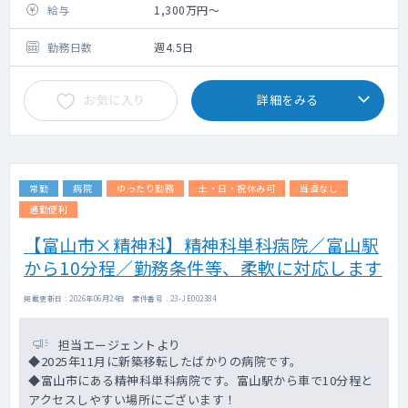
関連大学:富山大学
給与
1,300万円～
●外来
勤務日数
週4.5日
精神科外来 15～20名程度
●病棟
お気に入り
詳細をみる
病棟管理 15床程度 ※措置入院あり
●当直
月2～4回程度（22,000円／回）
常勤
病院
ゆったり勤務
土・日・祝休み可
当直なし
通勤便利
【富山市×精神科】精神科単科病院／富山駅
から10分程／勤務条件等、柔軟に対応します
掲載更新日 : 2026年06月24日 案件番号 : 23-JE002384
担当エージェントより
◆2025年11月に新築移転したばかりの病院です。
◆富山市にある精神科単科病院です。富山駅から車で10分程と
アクセスしやすい場所にございます！