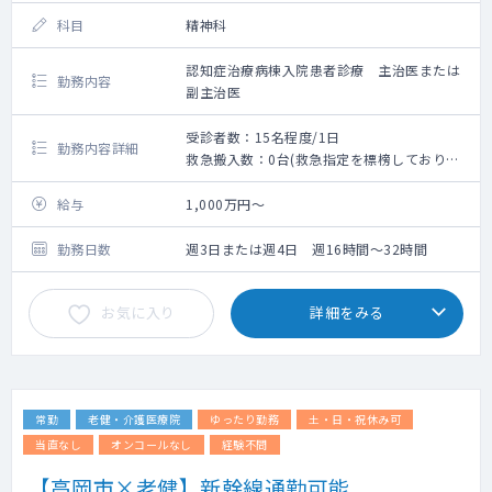
科目
精神科
認知症治療病棟入院患者診療 主治医または
勤務内容
副主治医
受診者数：15名程度/1日
勤務内容詳細
救急搬入数：0台(救急指定を標榜しておりま
せん）
内科、皮膚科、耳鼻科の医師勤務あり：合併
給与
1,000万円～
症は院内併診で対応可能です。
勤務日数
週3日または週4日 週16時間～32時間
お気に入り
詳細をみる
常勤
老健・介護医療院
ゆったり勤務
土・日・祝休み可
当直なし
オンコールなし
経験不問
【高岡市×老健】新幹線通勤可能