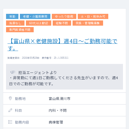
常勤
老健・介護医療院
ゆったり勤務
土・日・祝休み可
当直なし
60代以上歓迎
経験不問
院長・管理職募集
専門医資格不問
【富山県×老健施設】週4日～ご勤務可能で
す。
掲載更新日 : 2026年05月28日 案件番号 : 25-JJ305311
担当エージェントより
・非常勤にて週1日ご勤務してくださる先生がいますので、週4
日でのご勤務が可能です。
勤務地
富山県滑川市
科目
内科・不問
勤務内容
病棟管理