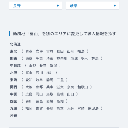
長野
岐阜
勤務地「富山」を別のエリアに変更して求人情報を探す
北海道
（
）
東北
青森
岩手
宮城
秋田
山形
福島
（
）
関東
東京
千葉
埼玉
神奈川
茨城
栃木
群馬
（
）
甲信越
山梨
長野
新潟
（
）
北陸
富山
石川
福井
（
）
東海
愛知
岐阜
静岡
三重
（
）
関西
大阪
京都
兵庫
滋賀
奈良
和歌山
（
）
中国
広島
岡山
鳥取
島根
山口
（
）
四国
香川
徳島
愛媛
高知
（
）
九州
福岡
佐賀
長崎
熊本
大分
宮崎
鹿児島
沖縄