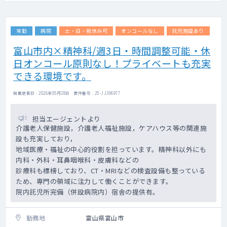
常勤
病院
土・日・祝休み可
オンコールなし
託児施設あり
富山市内×精神科/週3日・時間調整可能・休
日オンコール原則なし！プライベートも充実
できる環境です。
掲載更新日 : 2026年05月28日 案件番号 : 25-JJ306977
担当エージェントより
介護老人保健施設，介護老人福祉施設，ケアハウス等の関連施
設も充実しており，
地域医療・福祉の中心的役割を担っています。精神科以外にも
内科・外科・耳鼻咽喉科・皮膚科などの
診療科も標榜しており、CT・MRIなどの検査設備も整っている
ため、専門の領域に注力して働くことができます。
院内託児所完備（併設病院内）宿舎の提供有。
勤務地
富山県富山市