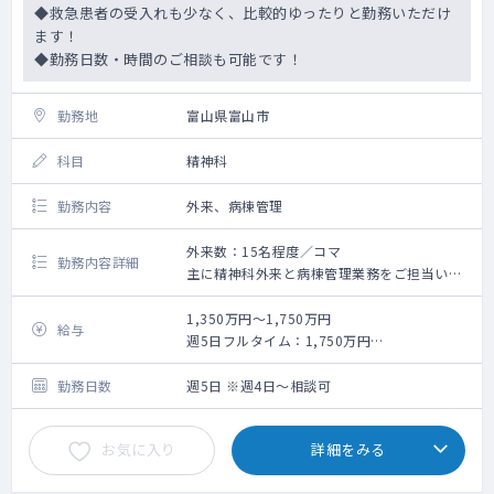
◆救急患者の受入れも少なく、比較的ゆったりと勤務いただけ
ます！
◆勤務日数・時間のご相談も可能です！
勤務地
富山県富山市
科目
精神科
勤務内容
外来、病棟管理
外来数：15名程度／コマ
勤務内容詳細
主に精神科外来と病棟管理業務をご担当いた
だきます。
・外来：3～4コマ/週程度（月曜日～金曜
1,350万円～1,750万円
給与
日）
週5日フルタイム：1,750万円
・病棟：30～40床程度
週4日フルタイム：1,400万円
※外来診察の頻度や病棟担当数は相談の上、
※当直をご希望される場合は、別途当直日支
勤務日数
週5日 ※週4日～相談可
決定いたします。
給
※患者層：外来は気分障害及び神経症が7割・
お気に入り
詳細をみる
入院は統合失調症が9割