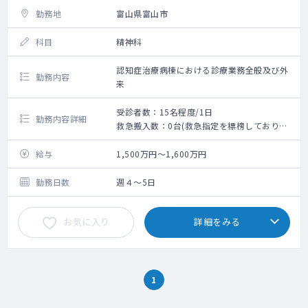
勤務地
富山県富山市
科目
精神科
認知症治療病棟における診療業務全般及び外
勤務内容
来
受診者数：15名程度/1日
勤務内容詳細
救急搬入数：0台(救急指定を標榜しておりま
せん）
給与
1,500万円～1,600万円
勤務日数
週４～5日
お気に入り
詳細をみる
1