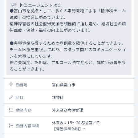
担当エージェントより
●富山市を拠点として、多くの専門職種による「精神科チーム
医療」の推進に努めています。
精神障害者の社会復帰支援を積極的に推し進め、地域社会の精
神医療・保健・福祉の向上に努めています。
●各種資格取得するための症例数を確保することができます。
チーム医療を重視しており、スタッフ間とのコミュニケーショ
ンを大事にしています。
統合失調症、認知症、アルコール依存症など、幅広い患者を診
ることができます。
勤務地
富山県富山市
科目
精神科
勤務内容
外来及び病棟管理
外来数：15～20名程度／日
勤務内容詳細
【常勤医師体制】
10名以上（精神科、内科）