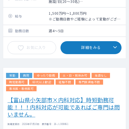
施設/日(20～30名)
訪問先は富山市の施設を中心に、一部居宅も
ございます。（施設8割、居宅2割）
1,500万円～1,800万円
給与
1日の訪問件数は、施設のみの場合は2～3施
※ご勤務日数やご経験によって変動がござい
設で計30名程、居宅のみの場合8～10名程診
ます。
ていただきます。
勤務日数
週4～5日
訪問時には看護師もしくは医療クラークが同
行し、運転、物品準備、カルテ代行入力、書
お気に入り
詳細をみる
類作成、施設職員やご家族対応等をいたしま
すので、訪問診療が初めての先生にも安心の
サポート体制です。
常勤
病院
ゆったり勤務
土・日・祝休み可
当直なし
時短勤務可
60代以上歓迎
経験不問
専門医資格不問
専攻医・専修医可
【富山県小矢部市×内科対応】時短勤務可
能！！！内科対応が可能であればご専門は問
いません。
掲載更新日 : 2026年07月10日 案件番号 : 26-JJ309861