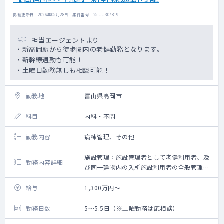
掲載更新日 : 2026年05月28日 案件番号 : 25-JJ307819
担当エージェントより
・新高岡駅から徒歩圏内の老健勤務となります。
・新幹線通勤も可能！
・土曜日勤務無しも相談可能！
勤務地
富山県高岡市
科目
内科・不問
勤務内容
病棟管理、その他
施設管理：施設管理者として老健利用者、及
勤務内容詳細
び同一建物内の入所施設利用者の全般管理
その他 ：各種施設の委員会及び会議等への
参加（基本勤務時間内）
給与
1,300万円～
勤務日数
5～5.5日（※土曜勤務は応相談）