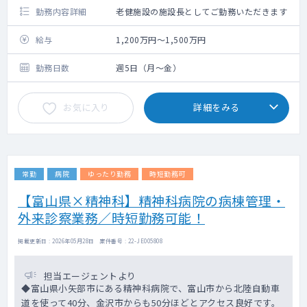
勤務内容詳細
老健施設の施設長としてご勤務いただきます
給与
1,200万円～1,500万円
勤務日数
週5日（月～金）
お気に入り
詳細をみる
常勤
病院
ゆったり勤務
時短勤務可
【富山県×精神科】精神科病院の病棟管理・
外来診察業務／時短勤務可能！
掲載更新日 : 2026年05月28日 案件番号 : 22-JE005808
担当エージェントより
◆富山県小矢部市にある精神科病院で、富山市から北陸自動車
道を使って40分、金沢市からも50分ほどとアクセス良好です。