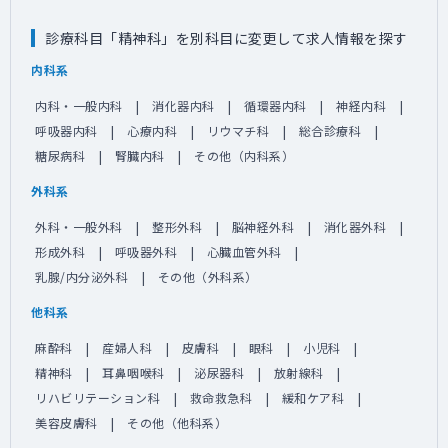
診療科目「精神科」を別科目に変更して求人情報を探す
内科系
内科・一般内科
消化器内科
循環器内科
神経内科
呼吸器内科
心療内科
リウマチ科
総合診療科
糖尿病科
腎臓内科
その他（内科系）
外科系
外科・一般外科
整形外科
脳神経外科
消化器外科
形成外科
呼吸器外科
心臓血管外科
乳腺/内分泌外科
その他（外科系）
他科系
麻酔科
産婦人科
皮膚科
眼科
小児科
精神科
耳鼻咽喉科
泌尿器科
放射線科
リハビリテーション科
救命救急科
緩和ケア科
美容皮膚科
その他（他科系）