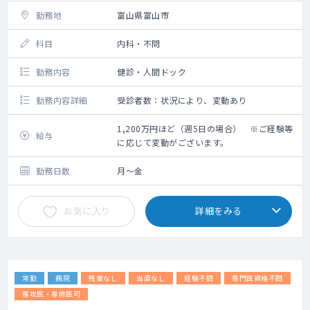
勤務地
富山県富山市
科目
内科・不問
勤務内容
健診・人間ドック
勤務内容詳細
受診者数：状況により、変動あり
1,200万円ほど（週5日の場合） ※ご経験等
給与
に応じて変動がございます。
勤務日数
月～金
お気に入り
詳細をみる
常勤
病院
残業なし
当直なし
経験不問
専門医資格不問
専攻医・専修医可