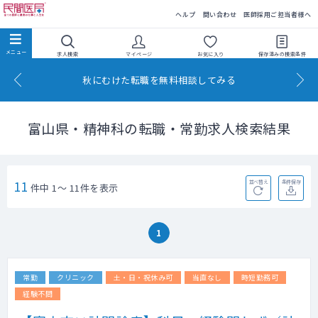
民間医局
ヘルプ
問い合わせ
医師採用ご担当者様へ
求人検索
マイページ
お気に入り
保存済みの
検索条件
秋にむけた転職を無料相談してみる
富山県・精神科の転職・常勤求人検索結果
11
並べ替え
条件保存
件中 1～ 11件を表示
1
常勤
クリニック
土・日・祝休み可
当直なし
時短勤務可
経験不問