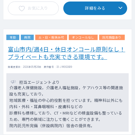
お気に入り
詳細をみる
常勤
病院
土・日・祝休み可
オンコールなし
託児施設あり
富山市内/週4日・休日オンコール原則なし！
プライベートも充実できる環境です。
掲載更新日 : 2026年05月28日 案件番号 : 15-JM002689
担当エージェントより
介護老人保健施設，介護老人福祉施設，ケアハウス等の関連施
設も充実しており，
地域医療・福祉の中心的役割を担っています。精神科以外にも
内科・外科・耳鼻咽喉科・皮膚科などの
診療科も標榜しており、CT・MRIなどの検査設備も整っている
ため、専門の領域に注力して働くことができます。
院内託児所完備（併設病院内）宿舎の提供有。