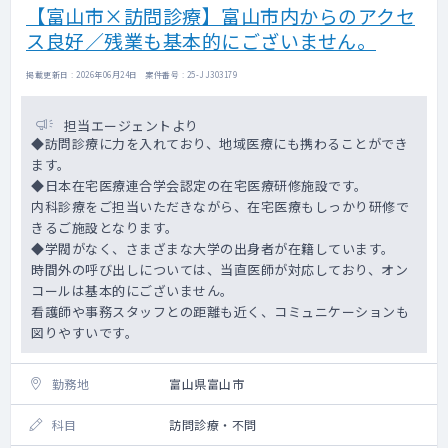
【富山市×訪問診療】富山市内からのアクセ
ス良好／残業も基本的にございません。
掲載更新日 : 2026年06月24日 案件番号 : 25-JJ303179
担当エージェントより
◆訪問診療に力を入れており、地域医療にも携わることができ
ます。
◆日本在宅医療連合学会認定の在宅医療研修施設です。
内科診療をご担当いただきながら、在宅医療もしっかり研修で
きるご施設となります。
◆学閥がなく、さまざまな大学の出身者が在籍しています。
時間外の呼び出しについては、当直医師が対応しており、オン
コールは基本的にございません。
看護師や事務スタッフとの距離も近く、コミュニケーションも
図りやすいです。
勤務地
富山県富山市
科目
訪問診療・不問