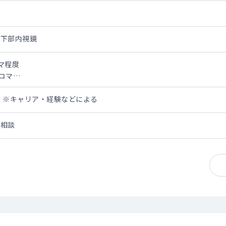
・下部内視鏡
マ程度
/コマ
）3～4診体制（午後）1～2診体制
万円 ※キャリア・経験などによる
：8日程度 ※2025年4月現在
応相談
部）2コマ程度（下部）2コマ程度
程度/AM（下部）3～4件/PM
体制
0名体制です。 ※2026年7月現在
ムといった専門チーム制は設けておらず、
門性を活かしながら、消化器内科疾患全般の診療に携わっています。
化器内科領域の診断・治療は概ね院内で完結できる環境であり、