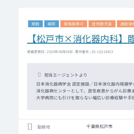
常勤
病院
資格取得可
症例数充実
通勤便
【松戸市×消化器内科】
掲載更新日 : 2026年08月06日 案件番号 : 26-JQ314823
担当エージェントより
日本消化器病学会 認定施設／日本消化器内視鏡学
消化器病センターとして、良性疾患からがん診療
大学病院にも引けを取らない幅広い診療経験や手
千葉県松戸市
勤務地