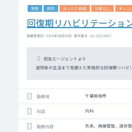
大学病院にも引けを取
常勤
病院
ゆったり勤務
当直なし
オンコ
病棟は主治医制を採用
回復期リハビリテーショ
研究日や休暇取得時は
カンファレンスは、月
掲載更新日 : 2026年08月06日 案件番号 : 26-JQ314817
担当エージェントより
退院後の生活まで見据えた実践的な回復期リハビ
千葉県柏市
勤務地
内科
科目
外来、病棟管理、透析
勤務内容