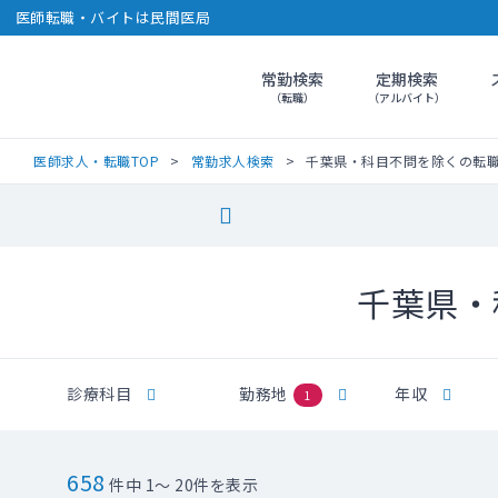
医師転職・バイトは民間医局
常勤検索
定期検索
民間医局
（転職）
（アルバイト）
医師求人・転職TOP
常勤求人検索
千葉県・科目不問を除くの転
千葉県・
診療科目
勤務地
年収
1
658
件中 1～ 20件を表示