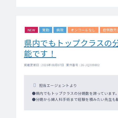
NEW
常勤
病院
オンコールなし
症例数充
県内でもトップクラスの
能です！
掲載更新日 : 2026年08月07日 案件番号 : 26-JQ309802
担当エージェントより
●県内でもトップクラスの分娩数を誇っています
●分娩から婦人科手術まで経験を積みたい先生も