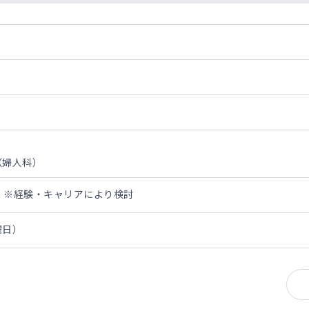
酔
（婦人科）
万円 ※経験・キャリアにより検討
曜日）