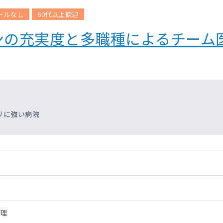
らない幅広い診療経験や手技の習得が可能です。
ールなし
60代以上歓迎
しておりますが、診療科内にて小規模なチーム制も併用しており、
ンの充実度と多職種によるチーム
チームで対応できる体制を整えています。
曜日の夕方に実施しています。
リに強い病院
管理