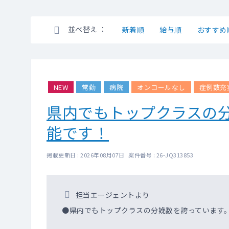
並べ替え ：
新着順
給与順
おすすめ
NEW
常勤
病院
オンコールなし
症例数充
県内でもトップクラスの
能です！
掲載更新日 : 2026年08月07日 案件番号 : 26-JQ313853
担当エージェントより
●県内でもトップクラスの分娩数を誇っています