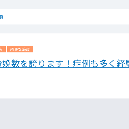
順
実
綺麗な施設
分娩数を誇ります！症例も多く経
。