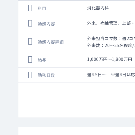
消化器内科
科目
外来、病棟管理、上部
勤務内容
外来担当コマ数：週2コ
勤務内容詳細
外来数：20～25名程度
外来・診療体制：（午前
担当病床数：5～8床
1,000万円～1,800
給与
消化器内科の平均在院日数
週4.5日～ ※週4日は
勤務日数
内視鏡担当コマ数：（上
内視鏡件数：（上部）8件
内視鏡・診療体制：3列
消化器内科・常勤医師は1
胆膵チームや肝臓チー
各医師がそれぞれの専
小腸内視鏡を除き、消