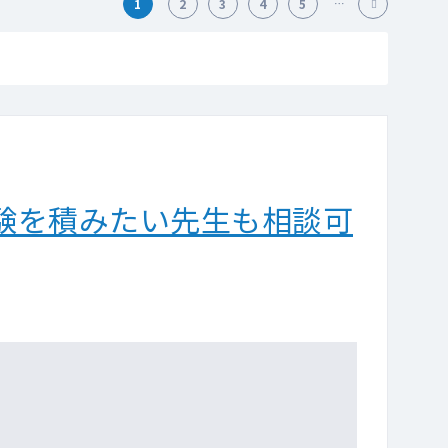
1
2
3
4
5
験を積みたい先生も相談可