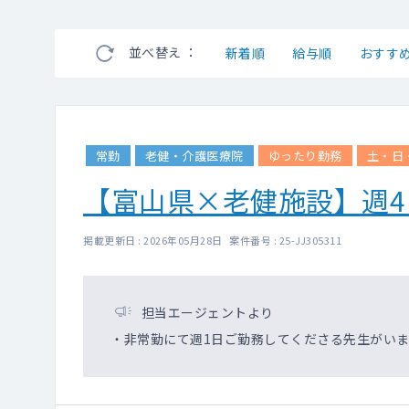
並べ替え ：
新着順
給与順
おすす
常勤
老健・介護医療院
ゆったり勤務
土・日
【富山県×老健施設】週
掲載更新日 : 2026年05月28日 案件番号 : 25-JJ305311
担当エージェントより
・非常勤にて週1日ご勤務してくださる先生がいま