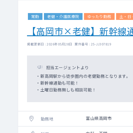
常勤
老健・介護医療院
ゆったり勤務
土・日
【高岡市×老健】新幹線
掲載更新日 : 2026年05月28日 案件番号 : 25-JJ307819
担当エージェントより
・新高岡駅から徒歩圏内の老健勤務となります。
・新幹線通勤も可能！
・土曜日勤務無しも相談可能！
富山県高岡市
勤務地