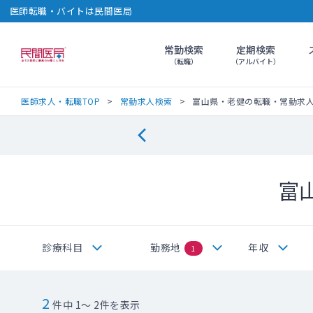
医師転職・バイトは民間医局
常勤検索
定期検索
民間医局
（転職）
（アルバイト）
医師求人・転職TOP
常勤求人検索
富山県・老健の転職・常勤求
富
診療科目
勤務地
年収
1
2
件中 1～ 2件を表示