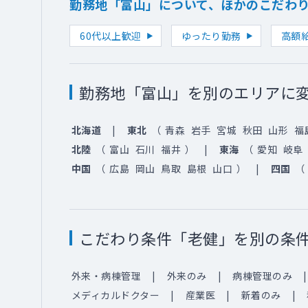
勤務地「富山」について、ほかのこだわ
60代以上歓迎
ゆったり勤務
高額
勤務地「富山」を別のエリアに
北海道
東北
（
青森
岩手
宮城
秋田
山形
福
北陸
（
富山
石川
福井
）
東海
（
愛知
岐阜
中国
（
広島
岡山
鳥取
島根
山口
）
四国
（
こだわり条件「老健」を別の条
外来・病棟管理
外来のみ
病棟管理のみ
メディカルドクター
産業医
新着のみ