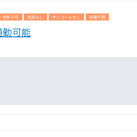
・祝休み可
当直なし
オンコールなし
経験不問
通勤可能