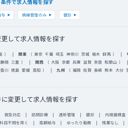
り条件で求人情報を探す
給与
病棟管理のみ
健診
変更して求人情報を探す
島
）
関東
（
東京
千葉
埼玉
神奈川
茨城
栃木
群馬
）
静岡
三重
）
関西
（
大阪
京都
兵庫
滋賀
奈良
和歌山
）
香川
徳島
愛媛
高知
）
九州
（
福岡
佐賀
長崎
熊本
大分
件に変更して求人情報を探す
救急対応
訪問診療
透析管理
健診
内視鏡検査
科目不問を除く
高額給与
ゆったり勤務
残業なし