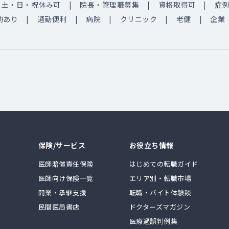
土・日・祝休み可
院長・管理職募集
資格取得可
症
助あり
通勤便利
病院
クリニック
老健
企業
保険/サービス
お役立ち情報
医師賠償責任保険
はじめての転職ガイド
医師向け保険一覧
エリア別・転職市場
開業・承継支援
転職・バイト体験談
民間医局書店
ドクターズマガジン
医療過誤判例集