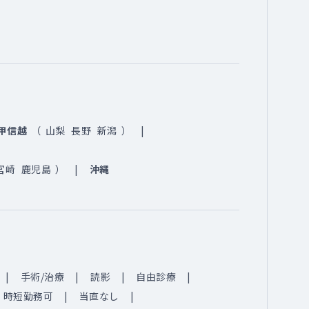
甲信越
（
山梨
長野
新潟
）
宮崎
鹿児島
）
沖縄
手術/治療
読影
自由診療
時短勤務可
当直なし