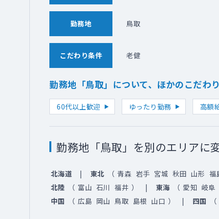
勤務地
鳥取
こだわり条件
老健
勤務地「鳥取」について、ほかのこだわ
60代以上歓迎
ゆったり勤務
高額
勤務地「鳥取」を別のエリアに
北海道
東北
（
青森
岩手
宮城
秋田
山形
福
北陸
（
富山
石川
福井
）
東海
（
愛知
岐阜
中国
（
広島
岡山
鳥取
島根
山口
）
四国
（