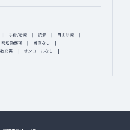
手術/治療
読影
自由診療
時短勤務可
当直なし
例数充実
オンコールなし