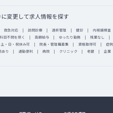
件に変更して求人情報を探す
救急対応
訪問診療
透析管理
健診
内視鏡検査
科目不問を除く
高額給与
ゆったり勤務
残業なし
土・日・祝休み可
院長・管理職募集
資格取得可
症
助あり
通勤便利
病院
クリニック
老健
企業