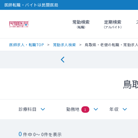
医師転職・バイトは民間医局
常勤検索
定期検索
民間医局
（転職）
（アルバイト）
医師求人・転職TOP
常勤求人検索
鳥取県・老健の転職・常勤求
鳥
診療科目
勤務地
年収
1
0
件中 0～ 0件を表示