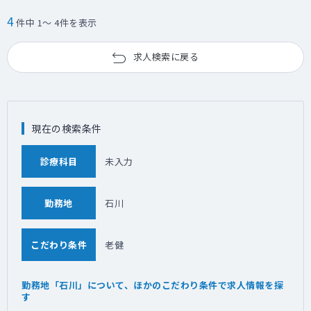
議・運営会議・
4
件中 1～ 4件を表示
入所判定会議への出席・看取り対応・各委員
会・防災訓練への参加・
介護保険関係の意見書作成 等
求人検索に戻る
看取り件数：24件/年
現在の検索条件
診療科目
未入力
勤務地
石川
こだわり条件
老健
勤務地「石川」について、ほかのこだわり条件で求人情報を探
す