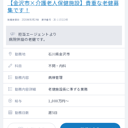
【金沢市×介護老人保健施設】貴重な老健募
集です！
掲載更新日 : 2026年06月24日 案件番号 : 26-JJ311148
担当エージェントより
病院併設の老健です。
勤務地
石川県金沢市
科目
不問・内科
勤務内容
病棟管理
勤務内容詳細
老健施設長に準ずる業務
給与
1,000万円～
勤務日数
週5日