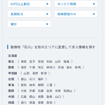
60代以上歓迎
ゆったり勤務
高額給与
病棟管理のみ
健診
勤務地「石川」を別のエリアに変更して求人情報を探す
北海道
（
）
東北
青森
岩手
宮城
秋田
山形
福島
（
）
関東
東京
千葉
埼玉
神奈川
茨城
栃木
群馬
（
）
甲信越
山梨
長野
新潟
（
）
北陸
富山
石川
福井
（
）
東海
愛知
岐阜
静岡
三重
（
）
関西
大阪
京都
兵庫
滋賀
奈良
和歌山
（
）
中国
広島
岡山
鳥取
島根
山口
（
）
四国
香川
徳島
愛媛
高知