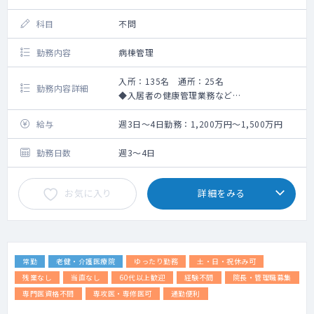
科目
不問
勤務内容
病棟管理
入所：135名 通所：25名
勤務内容詳細
◆入居者の健康管理業務など
※能登半島地震の復興支援をご依頼する場合
がございます。
給与
週3日～4日勤務：1,200万円～1,500万円
勤務日数
週3～4日
お気に入り
詳細をみる
常勤
老健・介護医療院
ゆったり勤務
土・日・祝休み可
残業なし
当直なし
60代以上歓迎
経験不問
院長・管理職募集
専門医資格不問
専攻医・専修医可
通勤便利