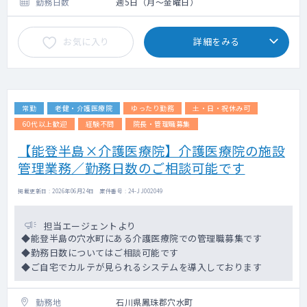
勤務日数
週5日（月～金曜日）
お気に入り
詳細をみる
常勤
老健・介護医療院
ゆったり勤務
土・日・祝休み可
60代以上歓迎
経験不問
院長・管理職募集
【能登半島×介護医療院】介護医療院の施設
管理業務／勤務日数のご相談可能です
掲載更新日 : 2026年06月24日 案件番号 : 24-JJ002049
担当エージェントより
◆能登半島の穴水町にある介護医療院での管理職募集です
◆勤務日数についてはご相談可能です
◆ご自宅でカルテが見られるシステムを導入しております
勤務地
石川県鳳珠郡穴水町