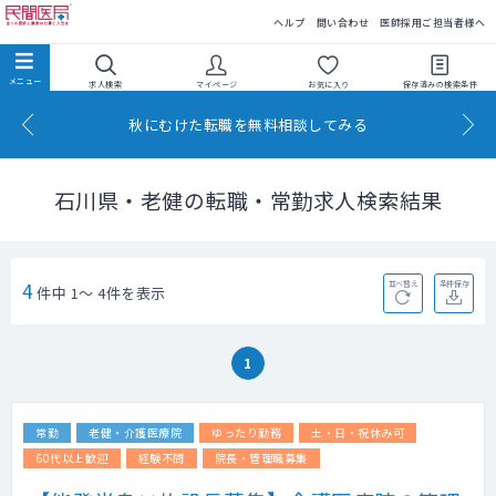
民間医局
ヘルプ
問い合わせ
医師採用ご担当者様へ
求人検索
マイページ
お気に入り
保存済みの
検索条件
秋にむけた転職を無料相談してみる
石川県・老健の転職・常勤求人検索結果
4
並べ替え
条件保存
件中 1～ 4件を表示
1
常勤
老健・介護医療院
ゆったり勤務
土・日・祝休み可
60代以上歓迎
経験不問
院長・管理職募集