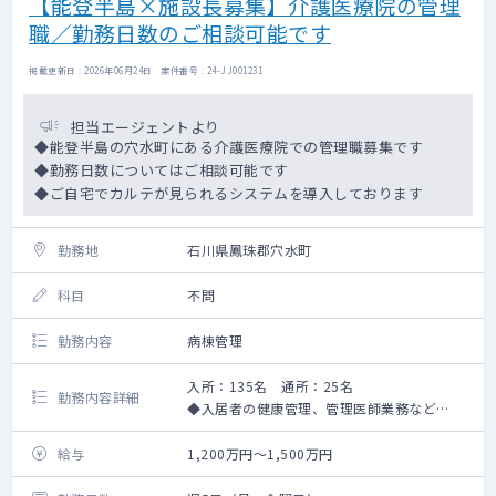
【能登半島×施設長募集】介護医療院の管理
職／勤務日数のご相談可能です
掲載更新日 : 2026年06月24日 案件番号 : 24-JJ001231
担当エージェントより
◆能登半島の穴水町にある介護医療院での管理職募集です
◆勤務日数についてはご相談可能です
◆ご自宅でカルテが見られるシステムを導入しております
勤務地
石川県鳳珠郡穴水町
科目
不問
勤務内容
病棟管理
入所：135名 通所：25名
勤務内容詳細
◆入居者の健康管理、管理医師業務など
※能登半島地震の復興支援をご依頼する場合
がございます。
給与
1,200万円～1,500万円