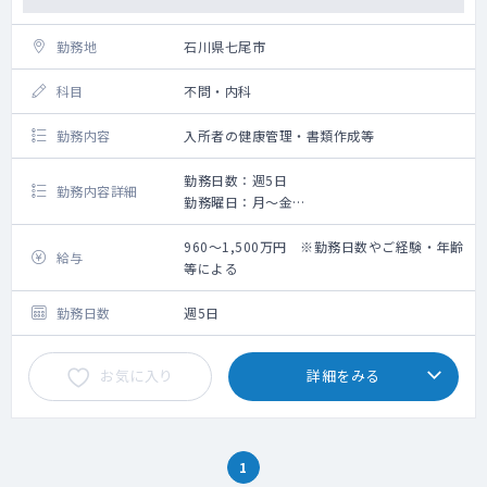
勤務地
石川県七尾市
科目
不問・内科
勤務内容
入所者の健康管理・書類作成等
勤務日数：週5日
勤務内容詳細
勤務曜日：月～金
当 直：なし
オンコール：原則なし
960～1,500万円 ※勤務日数やご経験・年齢
給与
・連絡は原則としてTeams等のチャットにて
等による
報告や指示出しを行います。
（緊急時は電話での報告も有り）
勤務日数
週5日
・死亡確認など、協力医師が必要な場合、本
院との協力体制あり
お気に入り
詳細をみる
・支給するiPhoneにて、電子カルテの閲覧・
書き込みが可能なため、
場所を選ばず迅速な対応が可能です。
勤務内容：
1
入所者の健康管理・担当者会議・リハビリ会