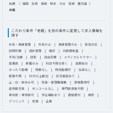
（
）
九州
福岡
佐賀
長崎
熊本
大分
宮崎
鹿児島
沖縄
こだわり条件「老健」を別の条件に変更して求人情報を
探す
外来・病棟管理
外来のみ
病棟管理のみ
救急対応
訪問診療
透析管理
健診
内視鏡検査
手術/治療
読影
自由診療
メディカルドクター
産業医
新着のみ
科目不問を除く
高額給与
ゆったり勤務
残業なし
時短勤務可
当直なし
経験不問
60代以上歓迎
託児施設あり
土・日・祝休み可
院長・管理職募集
資格取得可
症例数充実
オンコールなし
専門医資格不問
専攻医・専修医可
学会補助あり
通勤便利
病院
クリニック
老健
企業