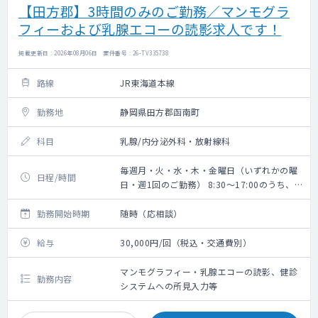
【田方郡】3時間のみのご勤務／マンモグラ
フィーおよび乳腺エコーの読影求人です！
掲載更新日 : 2026年08月06日 案件番号 : 26-TV335738
路線
JR東海道本線
勤務地
静岡県田方郡函南町
科目
乳腺/内分泌外科・放射線科
毎週月・火・水・木・金曜日（いずれかの曜
日程/時間
日・週1回のご勤務） 8:30～17:00のうち、
任意の3時間
勤務開始時期
随時（応相談）
給与
30,000円/回（税込・交通費別）
マンモグラフィー・乳腺エコーの読影、健診
勤務内容
システムへの所見入力等