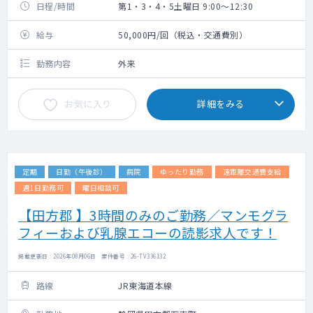
日程/時間
第1・3・4・5土曜日 9:00～12:30
給与
50,000円/回（税込・交通費別）
勤務内容
外来
お気に入り
詳細をみる
定期
日勤（午後診）
病院
ゆったり勤務
遠距離交通費支給
週1日勤務可
曜日相談可
【田方郡 】3時間のみのご勤務／マンモグラ
フィーおよび乳腺エコーの読影求人です！
掲載更新日 : 2026年08月06日 案件番号 : 26-TV336132
路線
JR東海道本線