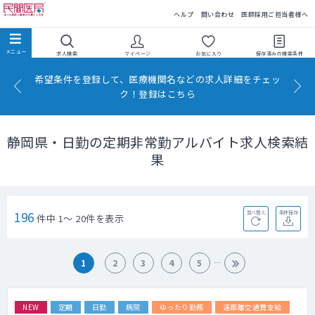
民間医局
ヘルプ
問い合わせ
医師採用ご担当者様へ
求人検索
マイページ
お気に入り
保存済みの
検索条件
希望条件を登録して、医療機関名などの求人詳細をチェッ
ク！登録はこちら
静岡県・日勤の定期非常勤アルバイト求人検索結
果
196
並べ替え
条件保存
件中 1～ 20件を表示
1
2
3
4
5
NEW
定期
日勤
病院
ゆったり勤務
遠距離交通費支給