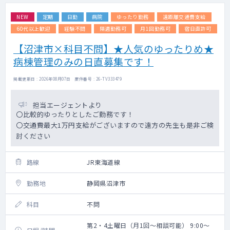
NEW
定期
日勤
病院
ゆったり勤務
遠距離交通費支給
60代以上歓迎
経験不問
隔週勤務可
月1回勤務可
宿日直許可
【沼津市×科目不問】★人気のゆったりめ★
病棟管理のみの日直募集です！
掲載更新日 : 2026年08月07日 案件番号 : 26-TV333479
担当エージェントより
〇比較的ゆったりとしたご勤務です！
〇交通費最大1万円支給がございますので遠方の先生も是非ご検
討ください
路線
JR東海道線
勤務地
静岡県沼津市
科目
不問
第2・4土曜日（月1回～相談可能） 9:00～