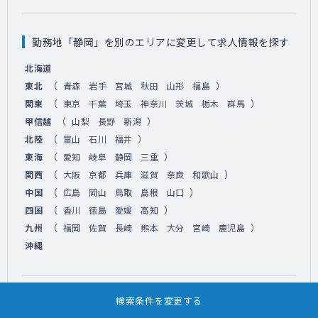
勤務地「静岡」を別のエリアに変更して求人情報を探す
北海道
（
）
東北
青森
岩手
宮城
秋田
山形
福島
（
）
関東
東京
千葉
埼玉
神奈川
茨城
栃木
群馬
（
）
甲信越
山梨
長野
新潟
（
）
北陸
富山
石川
福井
（
）
東海
愛知
岐阜
静岡
三重
（
）
関西
大阪
京都
兵庫
滋賀
奈良
和歌山
（
）
中国
広島
岡山
鳥取
島根
山口
（
）
四国
香川
徳島
愛媛
高知
（
）
九州
福岡
佐賀
長崎
熊本
大分
宮崎
鹿児島
沖縄
検索条件を変更する
こだわり条件「日勤」を別の条件に変更して求人情報を
探す