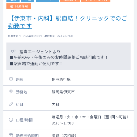
週1日勤務可
【伊東市・内科】駅直結！クリニックでのご
勤務です
掲載更新日 : 2026年08月04日 案件番号 : 25-TV323920
担当エージェントより
■午前のみ・午後のみのお時間調整ご相談可能です！
■駅直結で通勤が便利です！
路線
伊豆急行線
勤務地
静岡県伊東市
科目
内科
毎週月・火・水・木・金曜日（週1回～可能）
日程/時間
8:30～17:00
勤務開始時期
随時（応相談）