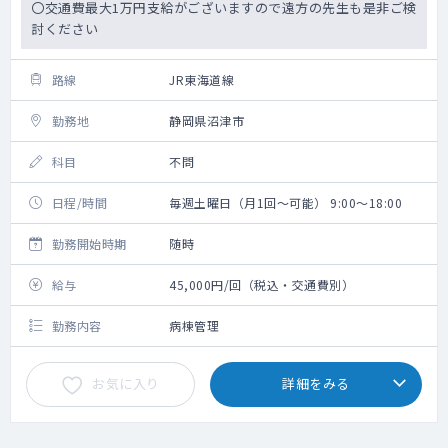
〇交通費最大1万円支給がございますので遠方の先生も是非ご検
討ください
路線
JR東海道線
勤務地
静岡県沼津市
科目
不問
日程/時間
毎週土曜日（月1回～可能） 9:00～18:00
勤務開始時期
随時
給与
45,000円/回（税込・交通費別）
勤務内容
病棟管理
お気に入り
詳細をみる