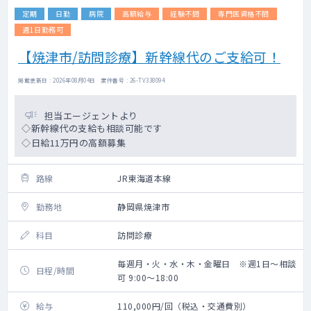
定期
日勤
病院
高額給与
経験不問
専門医資格不問
週1日勤務可
【焼津市/訪問診療】新幹線代のご支給可！
掲載更新日 : 2026年08月04日 案件番号 : 26-TV338094
担当エージェントより
◇新幹線代の支給も相談可能です
◇日給11万円の高額募集
路線
JR東海道本線
勤務地
静岡県焼津市
科目
訪問診療
毎週月・火・水・木・金曜日 ※週1日～相談
日程/時間
可 9:00～18:00
給与
110,000円/回（税込・交通費別）