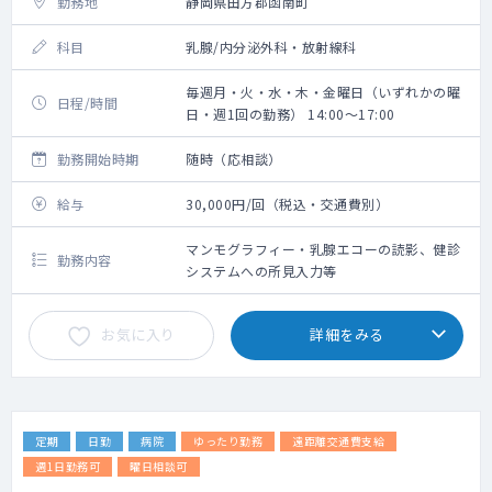
勤務地
静岡県田方郡函南町
科目
乳腺/内分泌外科・放射線科
毎週月・火・水・木・金曜日（いずれかの曜
日程/時間
日・週1回の勤務） 14:00～17:00
勤務開始時期
随時（応相談）
給与
30,000円/回（税込・交通費別）
マンモグラフィー・乳腺エコーの読影、健診
勤務内容
システムへの所見入力等
お気に入り
詳細をみる
定期
日勤
病院
ゆったり勤務
遠距離交通費支給
週1日勤務可
曜日相談可