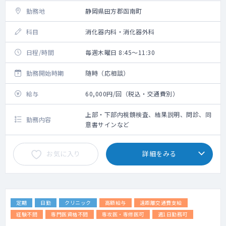
勤務地
静岡県田方郡函南町
科目
消化器内科・消化器外科
日程/時間
毎週木曜日 8:45～11:30
勤務開始時期
随時（応相談）
給与
60,000円/回（税込・交通費別）
上部・下部内視鏡検査、結果説明、問診、同
勤務内容
意書サインなど
お気に入り
詳細をみる
定期
日勤
クリニック
高額給与
遠距離交通費支給
経験不問
専門医資格不問
専攻医・専修医可
週1日勤務可