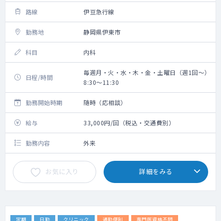
路線
伊豆急行線
勤務地
静岡県伊東市
科目
内科
毎週月・火・水・木・金・土曜日（週1回～）
日程/時間
8:30～11:30
勤務開始時期
随時（応相談）
給与
33,000円/回（税込・交通費別）
勤務内容
外来
お気に入り
詳細をみる
定期
日勤
クリニック
通勤便利
専門医資格不問