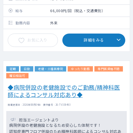
給与
66,000円/回（税込・交通費別）
勤務内容
外来
お気に入り
詳細をみる
定期
日勤
老健・介護医療院
ゆったり勤務
専門医資格不問
曜日相談可
◆病院併設の老健施設でのご勤務/精神科医
師によるコンサル対応あり◆
掲載更新日 : 2026年08月04日 案件番号 : 26-TV339493
担当エージェントより
病院併設の老健施設となるため安心した体制です！
認知症専門フロア併設のため精神科医師によるコンサル対応あ