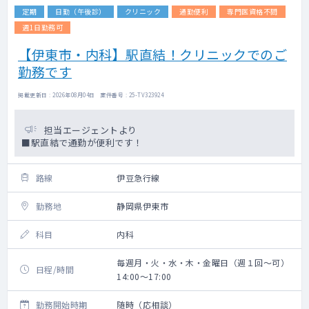
定期
日勤（午後診）
クリニック
通勤便利
専門医資格不問
週1日勤務可
【伊東市・内科】駅直結！クリニックでのご
勤務です
掲載更新日 : 2026年08月04日 案件番号 : 25-TV323924
担当エージェントより
■駅直結で通勤が便利です！
路線
伊豆急行線
勤務地
静岡県伊東市
科目
内科
毎週月・火・水・木・金曜日（週１回～可）
日程/時間
14:00～17:00
勤務開始時期
随時（応相談）