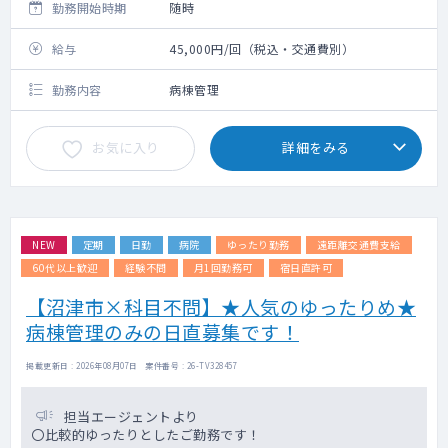
勤務開始時期
随時
給与
45,000円/回（税込・交通費別）
勤務内容
病棟管理
お気に入り
詳細をみる
NEW
定期
日勤
病院
ゆったり勤務
遠距離交通費支給
60代以上歓迎
経験不問
月1回勤務可
宿日直許可
【沼津市×科目不問】★人気のゆったりめ★
病棟管理のみの日直募集です！
掲載更新日 : 2026年08月07日 案件番号 : 26-TV328457
担当エージェントより
〇比較的ゆったりとしたご勤務です！