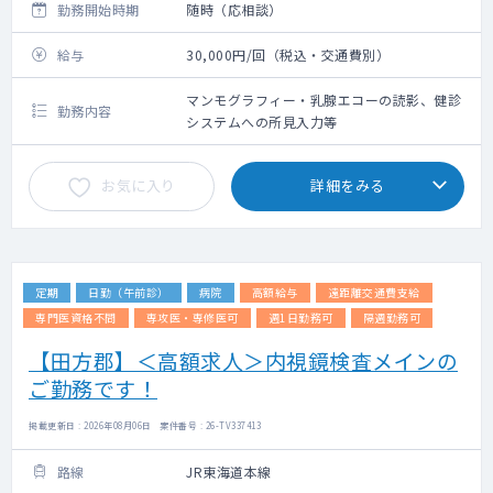
勤務開始時期
随時（応相談）
給与
30,000円/回（税込・交通費別）
マンモグラフィー・乳腺エコーの読影、健診
勤務内容
システムへの所見入力等
お気に入り
詳細をみる
定期
日勤（午前診）
病院
高額給与
遠距離交通費支給
専門医資格不問
専攻医・専修医可
週1日勤務可
隔週勤務可
【田方郡】＜高額求人＞内視鏡検査メインの
ご勤務です！
掲載更新日 : 2026年08月06日 案件番号 : 26-TV337413
路線
JR東海道本線