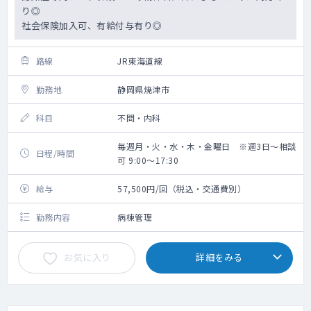
り◎
社会保険加入可、有給付与有り◎
路線
JR東海道線
勤務地
静岡県焼津市
科目
不問・内科
毎週月・火・水・木・金曜日 ※週3日～相談
日程/時間
可 9:00～17:30
給与
57,500円/回（税込・交通費別）
勤務内容
病棟管理
お気に入り
詳細をみる