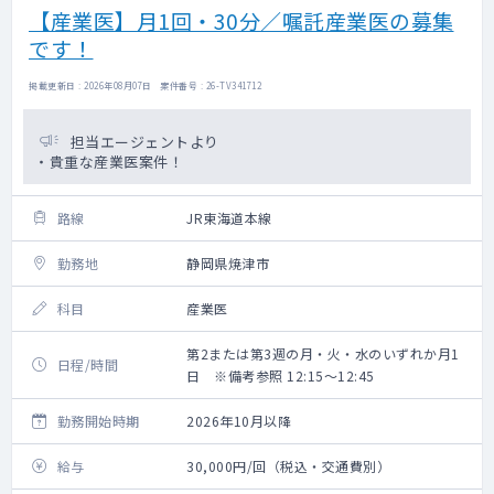
【産業医】月1回・30分／嘱託産業医の募集
です！
掲載更新日 : 2026年08月07日 案件番号 : 26-TV341712
担当エージェントより
・貴重な産業医案件！
路線
JR東海道本線
勤務地
静岡県焼津市
科目
産業医
第2または第3週の月・火・水のいずれか月1
日程/時間
日 ※備考参照 12:15～12:45
勤務開始時期
2026年10月以降
給与
30,000円/回（税込・交通費別）