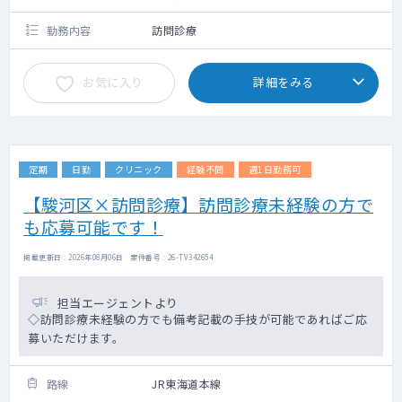
勤務内容
訪問診療
お気に入り
詳細をみる
定期
日勤
クリニック
経験不問
週1日勤務可
【駿河区×訪問診療】訪問診療未経験の方で
も応募可能です！
掲載更新日 : 2026年08月06日 案件番号 : 26-TV342654
担当エージェントより
◇訪問診療未経験の方でも備考記載の手技が可能であればご応
募いただけます。
路線
JR東海道本線