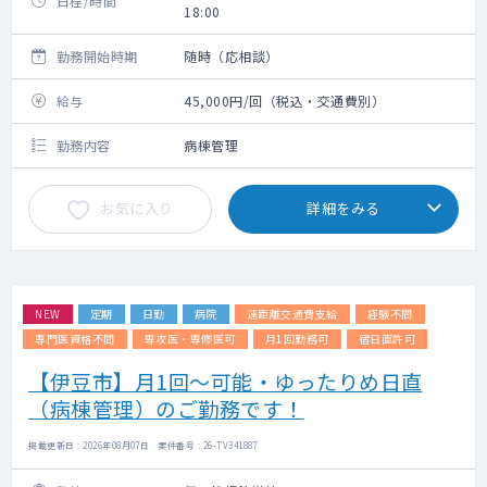
日程/時間
18:00
勤務開始時期
随時（応相談）
給与
45,000円/回（税込・交通費別）
勤務内容
病棟管理
お気に入り
詳細をみる
NEW
定期
日勤
病院
遠距離交通費支給
経験不問
専門医資格不問
専攻医・専修医可
月1回勤務可
宿日直許可
【伊豆市】月1回～可能・ゆったりめ日直
（病棟管理）のご勤務です！
掲載更新日 : 2026年08月07日 案件番号 : 26-TV341887