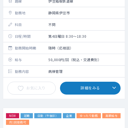
路線
伊豆箱根鉄道線
勤務地
静岡県伊豆市
科目
不問
日程/時間
第4日曜日 8:30～18:30
勤務開始時期
随時（応相談）
給与
50,000円/回（税込・交通費別）
勤務内容
病棟管理
お気に入り
詳細をみる
NEW
定期
日勤（午後診）
企業
ゆったり勤務
高額給与
月1回勤務可