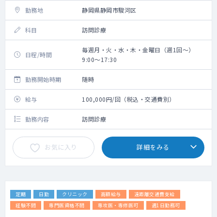
勤務地
静岡県静岡市駿河区
科目
訪問診療
毎週月・火・水・木・金曜日（週1回～）
日程/時間
9:00～17:30
勤務開始時期
随時
給与
100,000円/回（税込・交通費別）
勤務内容
訪問診療
お気に入り
詳細をみる
定期
日勤
クリニック
高額給与
遠距離交通費支給
経験不問
専門医資格不問
専攻医・専修医可
週1日勤務可