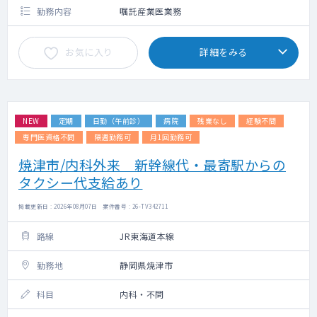
勤務内容
嘱託産業医業務
お気に入り
詳細をみる
NEW
定期
日勤（午前診）
病院
残業なし
経験不問
専門医資格不問
隔週勤務可
月1回勤務可
焼津市/内科外来 新幹線代・最寄駅からの
タクシー代支給あり
掲載更新日 : 2026年08月07日 案件番号 : 26-TV342711
路線
JR東海道本線
勤務地
静岡県焼津市
科目
内科・不問