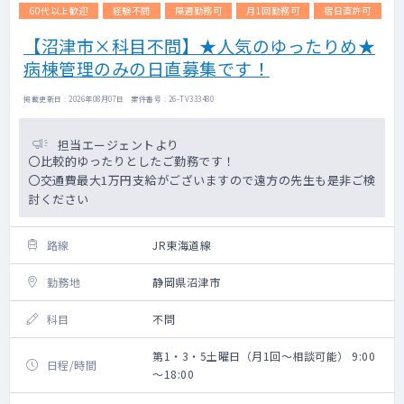
60代以上歓迎
経験不問
隔週勤務可
月1回勤務可
宿日直許可
【沼津市×科目不問】★人気のゆったりめ★
病棟管理のみの日直募集です！
掲載更新日 : 2026年08月07日 案件番号 : 26-TV333480
担当エージェントより
〇比較的ゆったりとしたご勤務です！
〇交通費最大1万円支給がございますので遠方の先生も是非ご検
討ください
路線
JR東海道線
勤務地
静岡県沼津市
科目
不問
第1・3・5土曜日（月1回～相談可能） 9:00
日程/時間
～18:00