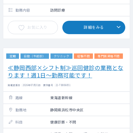
勤務内容
訪問診療
お気に入り
詳細をみる
定期
日勤（午前診）
クリニック
経験不問
専門医資格不問
≪静岡西部×シフト制≫巡回健診の業務とな
ります！週1日～勤務可能です！
掲載更新日 : 2026年07月31日 案件番号 : 22-TB006851
路線
東海道新幹線
勤務地
静岡県浜松市中央区
科目
健康診断・不問