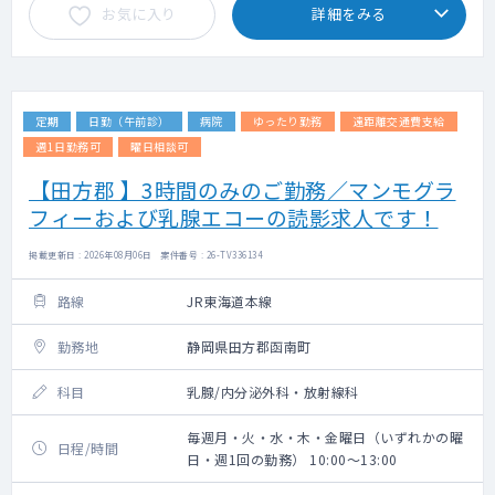
お気に入り
詳細をみる
定期
日勤（午前診）
病院
ゆったり勤務
遠距離交通費支給
週1日勤務可
曜日相談可
【田方郡 】3時間のみのご勤務／マンモグラ
フィーおよび乳腺エコーの読影求人です！
掲載更新日 : 2026年08月06日 案件番号 : 26-TV336134
路線
JR東海道本線
勤務地
静岡県田方郡函南町
科目
乳腺/内分泌外科・放射線科
毎週月・火・水・木・金曜日（いずれかの曜
日程/時間
日・週1回の勤務） 10:00～13:00