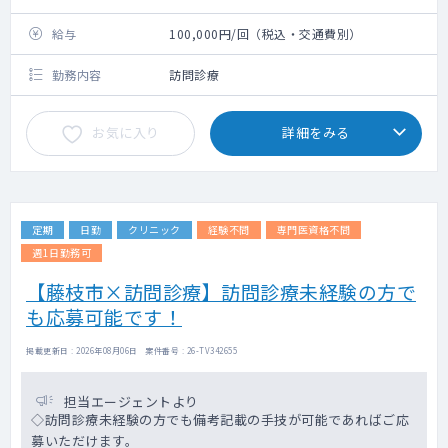
給与
100,000円/回（税込・交通費別）
勤務内容
訪問診療
お気に入り
詳細をみる
定期
日勤
クリニック
経験不問
専門医資格不問
週1日勤務可
【藤枝市×訪問診療】訪問診療未経験の方で
も応募可能です！
掲載更新日 : 2026年08月06日 案件番号 : 26-TV342655
担当エージェントより
◇訪問診療未経験の方でも備考記載の手技が可能であればご応
募いただけます。