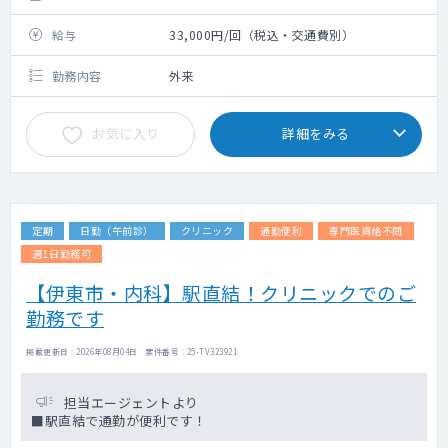
給与
33,000円/回（税込・交通費別）
勤務内容
外来
お気に入り
詳細をみる
定期
日勤（午前診）
クリニック
通勤便利
専門医資格不問
週1日勤務可
【伊東市・内科】駅直結！クリニックでのご
勤務です
掲載更新日 : 2026年08月04日 案件番号 : 25-TV323921
担当エージェントより
■駅直結で通勤が便利です！