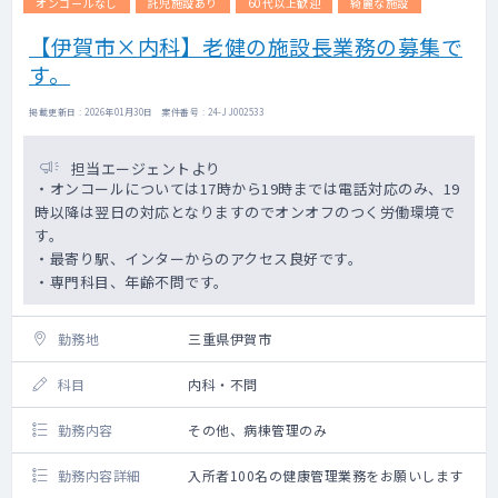
オンコールなし
託児施設あり
60代以上歓迎
綺麗な施設
【伊賀市×内科】老健の施設長業務の募集で
す。
掲載更新日 : 2026年01月30日 案件番号 : 24-JJ002533
担当エージェントより
・オンコールについては17時から19時までは電話対応のみ、19
時以降は翌日の対応となりますのでオンオフのつく労働環境で
す。
・最寄り駅、インターからのアクセス良好です。
・専門科目、年齢不問です。
勤務地
三重県伊賀市
科目
内科・不問
勤務内容
その他、病棟管理のみ
勤務内容詳細
入所者100名の健康管理業務をお願いします