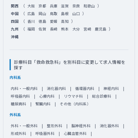
（
）
関西
大阪
京都
兵庫
滋賀
奈良
和歌山
（
）
中国
広島
岡山
鳥取
島根
山口
（
）
四国
香川
徳島
愛媛
高知
（
）
九州
福岡
佐賀
長崎
熊本
大分
宮崎
鹿児島
沖縄
診療科目「救命救急科」を別科目に変更して求人情報を
探す
内科系
内科・一般内科
消化器内科
循環器内科
神経内科
呼吸器内科
心療内科
リウマチ科
総合診療科
糖尿病科
腎臓内科
その他（内科系）
外科系
外科・一般外科
整形外科
脳神経外科
消化器外科
形成外科
呼吸器外科
心臓血管外科