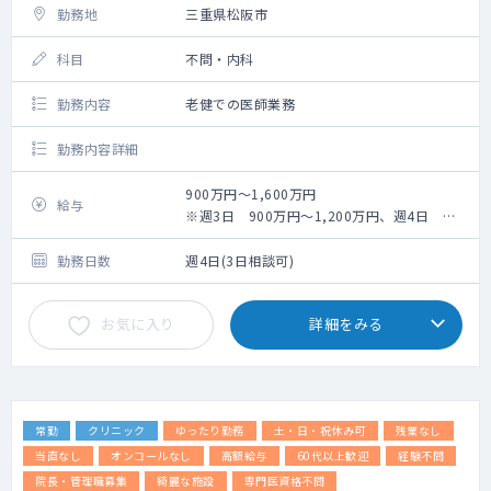
勤務地
三重県松阪市
科目
不問・内科
勤務内容
老健での医師業務
勤務内容詳細
900万円～1,600万円
給与
※週3日 900万円～1,200万円、週4日
1,200万円～1,600万円
勤務日数
週4日(3日相談可)
お気に入り
詳細をみる
常勤
クリニック
ゆったり勤務
土・日・祝休み可
残業なし
当直なし
オンコールなし
高額給与
60代以上歓迎
経験不問
院長・管理職募集
綺麗な施設
専門医資格不問