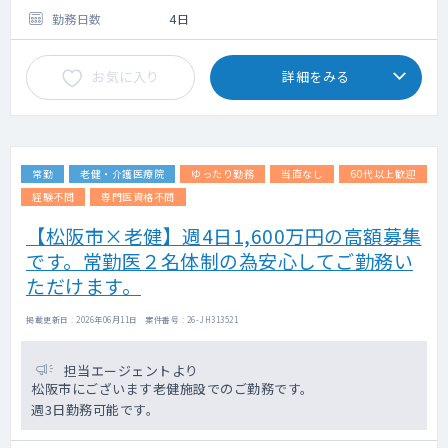
・企業及び住民の健診利用者の診察(問診・聴
勤務日数
4日
診・結果説明)、人間ドック(30～40名程度/
日)、
お気に入り
詳細をみる
協会健保生活習慣病予防健診、定期健診、
雇入れ健診、特定健診、特定保健指導への誘
導、特殊健診、各検査前診察など。
【画像診断】各医師の専門性により、読影(胸
常勤
老健・介護医療院
ゆったり勤務
当直なし
60代以上歓迎
部レントゲン、心電図、心エコー、頸部エコ
ー)をお願いする場合有。
経験不問
専門医資格不問
【松阪市×老健】週4日1,600万円の高額募集
電子カルテ/オーダーリング有（メーカー：タ
です。常勤医２名体制の為安心してご勤務い
ック健診システム） ・ PACS有（メーカ
ー：アストロステージ）
ただけます。
掲載更新日 : 2026年06月11日 案件番号 : 26-JH313521
担当エージェントより
松阪市にございます老健施設でのご勤務です。
週3日勤務可能です。