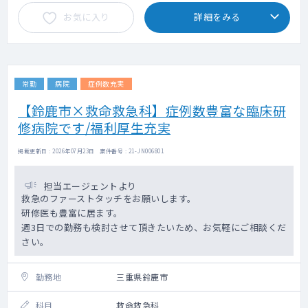
デイケア利用者の担当者会議出席
お気に入り
詳細をみる
入所利用者の各種計画書及び業務上の書類確
認
入所判定会議の出席
連絡調整会議への出席
介護保険更新・変更申請の医師の意見書作成
常勤
病院
症例数充実
他科受診、退所時の診療情報提供書の作成
法人内の病院や診療所での外来業務
【鈴鹿市×救命救急科】症例数豊富な臨床研
修病院です/福利厚生充実
掲載更新日 : 2026年07月23日 案件番号 : 21-JN006801
担当エージェントより
救急のファーストタッチをお願いします。
研修医も豊富に居ます。
週3日での勤務も検討させて頂きたいため、お気軽にご相談くだ
さい。
勤務地
三重県鈴鹿市
科目
救命救急科