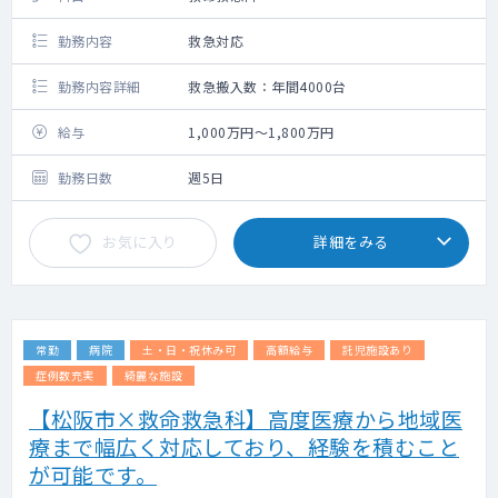
勤務内容
救急対応
勤務内容詳細
救急搬入数：年間4000台
給与
1,000万円～1,800万円
勤務日数
週5日
お気に入り
詳細をみる
常勤
病院
土・日・祝休み可
高額給与
託児施設あり
症例数充実
綺麗な施設
【松阪市×救命救急科】高度医療から地域医
療まで幅広く対応しており、経験を積むこと
が可能です。