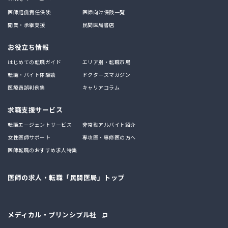
医師賠償責任保険
医師向け保険一覧
開業・承継支援
民間医局書店
お役立ち情報
はじめての転職ガイド
エリア別・転職市場
転職・バイト体験談
ドクターズマガジン
医療過誤判例集
キャリアコラム
求職支援サービス
転職エージェントサービス
非常勤アルバイト紹介
女性医師サポート
専攻医・専修医の方へ
医師転職のおすすめ求人特集
医師の求人・転職「民間医局」トップ
メディカル・プリンシプル社