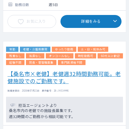
勤務日数
週5日
お気に入り
詳細をみる
常勤
老健・介護医療院
ゆったり勤務
土・日・祝休み可
残業なし
当直なし
オンコールなし
時短勤務可
60代以上歓迎
経験不問
院長・管理職募集
専門医資格不問
【桑名市×老健】老健週32時間勤務可能。老
健施設でのご勤務です。
掲載更新日 : 2026年07月21日 案件番号 : 26-JH314446
担当エージェントより
桑名市内の老健での施設長募集です。
週32時間のご勤務から相談可能です。