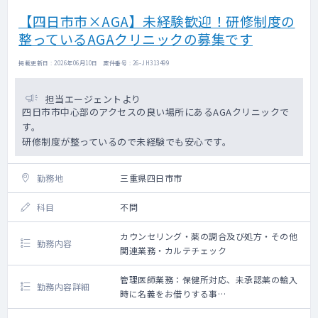
【四日市市×AGA】未経験歓迎！研修制度の
整っているAGAクリニックの募集です
掲載更新日 : 2026年06月10日 案件番号 : 26-JH313499
担当エージェントより
四日市市中心部のアクセスの良い場所にあるAGAクリニックで
す。
研修制度が整っているので未経験でも安心です。
勤務地
三重県四日市市
科目
不問
カウンセリング・薬の調合及び処方・その他
勤務内容
関連業務・カルテチェック
管理医師業務：保健所対応、未承認薬の輸入
勤務内容詳細
時に名義をお借りする事
（本部に医療法人担当・通関士がおりますの