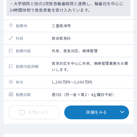
・大学病院と他の2次救急輪番病院と連携し、輪番日を中心に
24時間体制で救急患者を受け入れています。
勤務地
三重県津市
科目
救命救急科
勤務内容
外来、救急対応、病棟管理
救急対応を中心に外来、病棟管理業務をお願
勤務内容詳細
いします。
給与
1,200万円～2,000万円
勤務日数
週5日（月～金＋第2・4土曜日午前）
お気に入り
詳細をみる