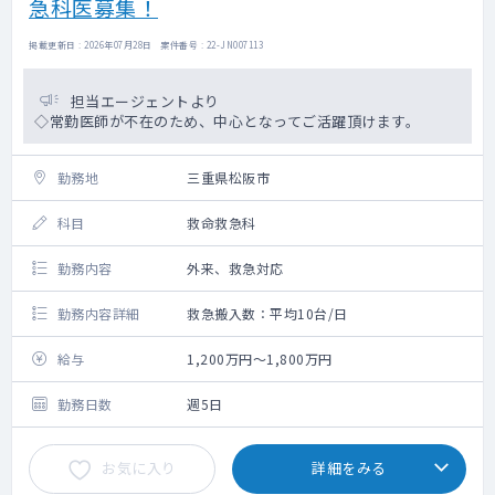
急科医募集！
掲載更新日 : 2026年07月28日 案件番号 : 22-JN007113
担当エージェントより
◇常勤医師が不在のため、中心となってご活躍頂けます。
勤務地
三重県松阪市
科目
救命救急科
勤務内容
外来、救急対応
勤務内容詳細
救急搬入数：平均10台/日
給与
1,200万円～1,800万円
勤務日数
週5日
お気に入り
詳細をみる