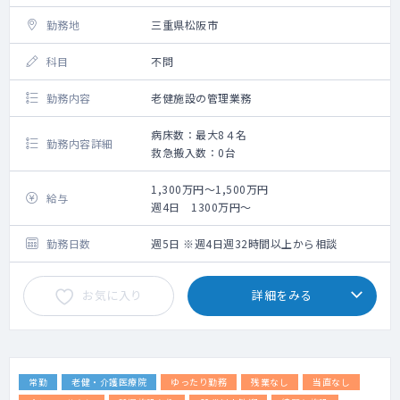
勤務地
三重県松阪市
科目
不問
勤務内容
老健施設の管理業務
病床数：最大8４名
勤務内容詳細
救急搬入数：0台
1,300万円～1,500万円
給与
週4日 1300万円～
勤務日数
週5日 ※週4日週32時間以上から相談
お気に入り
詳細をみる
常勤
老健・介護医療院
ゆったり勤務
残業なし
当直なし