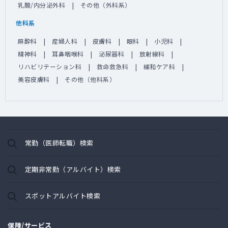
乳腺/内分泌外科
その他（外科系）
他科系
麻酔科
産婦人科
皮膚科
眼科
小児科
精神科
耳鼻咽喉科
泌尿器科
放射線科
リハビリテーション科
救命救急科
緩和ケア科
美容皮膚科
その他（他科系）
常勤（医師転職）検索
定期非常勤（アルバイト）検索
スポットアルバイト検索
保険/サービス