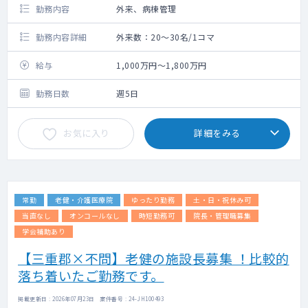
勤務内容
外来、病棟管理
勤務内容詳細
外来数：20～30名/1コマ
給与
1,000万円～1,800万円
勤務日数
週5日
お気に入り
詳細をみる
常勤
老健・介護医療院
ゆったり勤務
土・日・祝休み可
当直なし
オンコールなし
時短勤務可
院長・管理職募集
学会補助あり
【三重郡×不問】老健の施設長募集 ！比較的
落ち着いたご勤務です。
掲載更新日 : 2026年07月23日 案件番号 : 24-JH100493