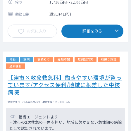
で基本的には本部対応です）
給与
1,716万円～2,100万円
手技：採血・皮下注射は必須業務でございま
す
勤務日数
週5日(4日可)
※営業・スタッフ教育・売上管理はございま
せん
お気に入り
詳細をみる
常勤
病院
高額給与
経験不問
症例数充実
綺麗な施設
通勤便利
【津市×救命救急科】働きやすい環境が整っ
ています/アクセス便利/地域に根差した中核
病院
掲載更新日 : 2026年05月25日 案件番号 : 25-JH301926
担当エージェントより
・津市の2次救急の一角を担い、地域に欠かせない急性期の病院
として認知されています。