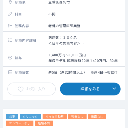
勤務地
三重県桑名市
科目
不問
勤務内容
老健の管理医師業務
病床数：１００名
勤務内容詳細
＜日々の業務内容＞
回診（2週に1回）、処方指示
体調不良者の診察（デイ利用者、入所者）
1,400万円～1,600万円
給与
新規入所者の診察
年収モデル 臨床経験20年 1400万円、30年
デイケア利用者の各種計画書及びその他書類
1600万円
の確認とサイン
※当該医師のスキル（例：各専門医取得、対
勤務日数
週5日（週32時間以上） ※週4日～相談可
デイケア利用者の担当者会議出席
応範囲）と人物評価の上、決定。
入所利用者の各種計画書及び業務上の書類確
※週4日勤務の場合、上記を案分して試算。
お気に入り
詳細をみる
認
入所判定会議の出席
連絡調整会議への出席
介護保険更新・変更申請の医師の意見書作成
他科受診、退所時の診療情報提供書の作成
常勤
クリニック
ゆったり勤務
残業なし
当直なし
（同法人ヨナハ丘の上病院と連携あり）
法人内の病院や診療所での外来業務
オンコールなし
経験不問