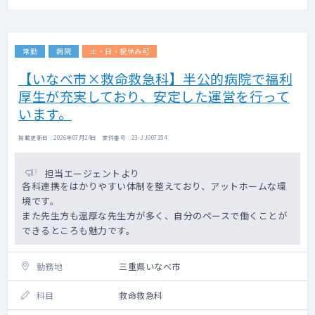
常勤
病院
土・日・祝休み可
【いなべ市×救命救急科】半公的病院で福利
厚生が充実しており、安定した運営を行って
います。
掲載更新日 : 2026年07月24日 案件番号 : 23-JJ007354
担当エージェントより
各科連携をはかりやすい体制を整えており、アットホームな環
境です。
また先生方も温厚な先生方が多く、自分のペースで働くことが
できるところも魅力です。
勤務地
三重県いなべ市
科目
救命救急科