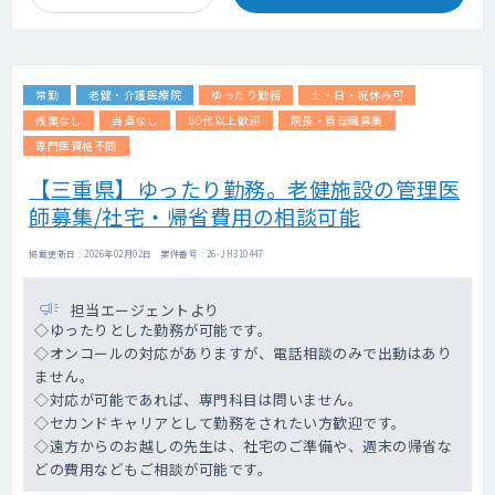
常勤
老健・介護医療院
ゆったり勤務
土・日・祝休み可
残業なし
当直なし
60代以上歓迎
院長・管理職募集
専門医資格不問
【三重県】ゆったり勤務。老健施設の管理医
師募集/社宅・帰省費用の相談可能
掲載更新日 : 2026年02月02日 案件番号 : 26-JH310447
担当エージェントより
◇ゆったりとした勤務が可能です。
◇オンコールの対応がありますが、電話相談のみで出動はあり
ません。
◇対応が可能であれば、専門科目は問いません。
◇セカンドキャリアとして勤務をされたい方歓迎です。
◇遠方からのお越しの先生は、社宅のご準備や、週末の帰省な
どの費用などもご相談が可能です。