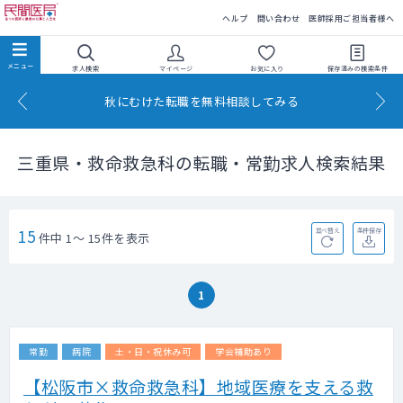
民間医局
ヘルプ
問い合わせ
医師採用ご担当者様へ
求人検索
マイページ
お気に入り
保存済みの
検索条件
秋にむけた転職を無料相談してみる
三重県・救命救急科の転職・常勤求人検索結果
15
並べ替え
条件保存
件中 1～ 15件を表示
1
常勤
病院
土・日・祝休み可
学会補助あり
【松阪市×救命救急科】地域医療を支える救