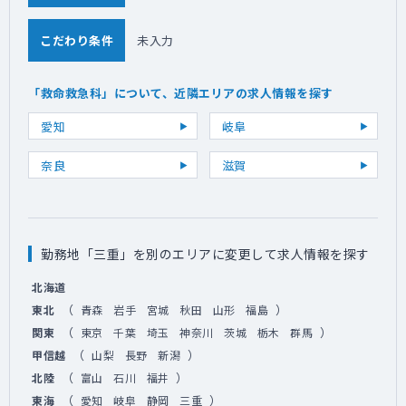
こだわり条件
未入力
「救命救急科」について、近隣エリアの求人情報を探す
愛知
岐阜
奈良
滋賀
勤務地「三重」を別のエリアに変更して求人情報を探す
北海道
（
）
東北
青森
岩手
宮城
秋田
山形
福島
（
）
関東
東京
千葉
埼玉
神奈川
茨城
栃木
群馬
（
）
甲信越
山梨
長野
新潟
（
）
北陸
富山
石川
福井
（
）
東海
愛知
岐阜
静岡
三重