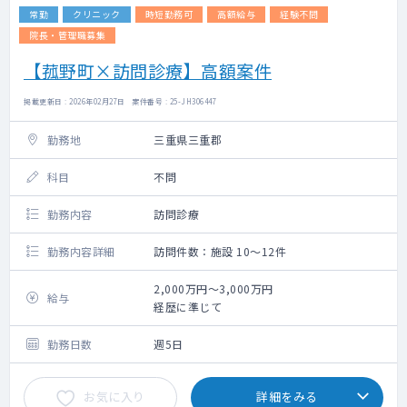
常勤
クリニック
時短勤務可
高額給与
経験不問
院長・管理職募集
【菰野町×訪問診療】高額案件
掲載更新日 : 2026年02月27日 案件番号 : 25-JH306447
勤務地
三重県三重郡
科目
不問
勤務内容
訪問診療
勤務内容詳細
訪問件数：施設 10～12件
2,000万円～3,000万円
給与
経歴に準じて
勤務日数
週5日
お気に入り
詳細をみる