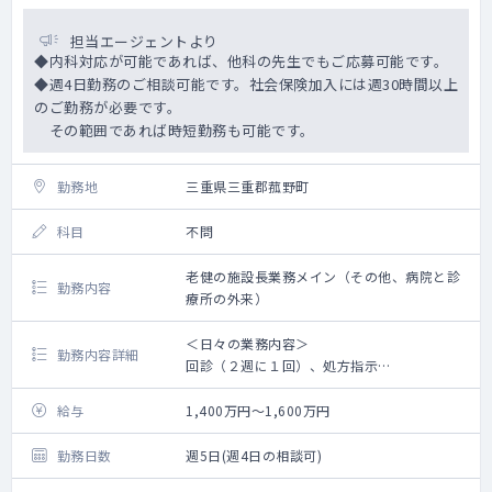
担当エージェントより
◆内科対応が可能であれば、他科の先生でもご応募可能です。
◆週4日勤務のご相談可能です。社会保険加入には週30時間以上
のご勤務が必要です。
その範囲であれば時短勤務も可能です。
勤務地
三重県三重郡菰野町
科目
不問
老健の施設長業務メイン（その他、病院と診
勤務内容
療所の外来）
＜日々の業務内容＞
勤務内容詳細
回診（２週に１回）、処方指示
体調不良者の診察
新規入所者の診察
給与
1,400万円～1,600万円
デイケア利用者の体調不良者診察
デイケア利用者の各種計画書及びその他書類
勤務日数
週5日(週4日の相談可)
の確認とサイン