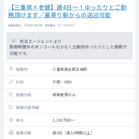
【三重県×老健】週4日～！ゆったりとご勤
務頂けます／最寄り駅からの送迎可能
掲載更新日 : 2026年01月30日 案件番号 : 25-JH305165
担当エージェントより
勤務時間外のオンコールも少なく比較的ゆったりとした勤務が
可能です。
勤務地
三重県度会郡玉城町
科目
不問・内科
勤務内容
病棟管理のみ
勤務内容詳細
給与
1,200万円～
勤務日数
週4日（週32時間以上）