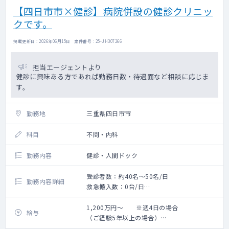
【四日市市×健診】病院併設の健診クリニッ
クです。
掲載更新日 : 2026年06月15日 案件番号 : 25-JH307266
担当エージェントより
健診に興味ある方であれば勤務日数・待遇面など相談に応じま
す。
勤務地
三重県四日市市
科目
不問・内科
勤務内容
健診・人間ドック
受診者数：約40名～50名/日
勤務内容詳細
救急搬入数：0台/日
【健診業務内容】※1コマ40～50名程度、
午前・午後：定期健診及び人間ドックなど、
1,200万円～ ※週4日の場合
給与
健診利用者の診察(問診・聴診) 、人間ドック
（ご経験5年以上の場合）
の説明
※固定残業代（月30時間分）含む