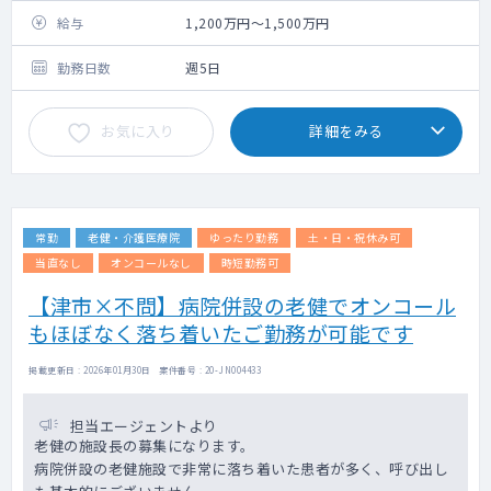
給与
1,200万円～1,500万円
勤務日数
週5日
お気に入り
詳細をみる
常勤
老健・介護医療院
ゆったり勤務
土・日・祝休み可
当直なし
オンコールなし
時短勤務可
【津市×不問】病院併設の老健でオンコール
もほぼなく落ち着いたご勤務が可能です
掲載更新日 : 2026年01月30日 案件番号 : 20-JN004433
担当エージェントより
老健の施設長の募集になります。
病院併設の老健施設で非常に落ち着いた患者が多く、呼び出し