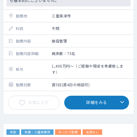
も基本的にございません。
勤務地
三重県津市
科目
不問
勤務内容
施設管理
勤務内容詳細
病床数：75名
1,400万円～（ご経験や現収を考慮致しま
給与
す）
勤務日数
週5日(週4日の相談可)
お気に入り
詳細をみる
常勤
老健・介護医療院
ゆったり勤務
当直なし