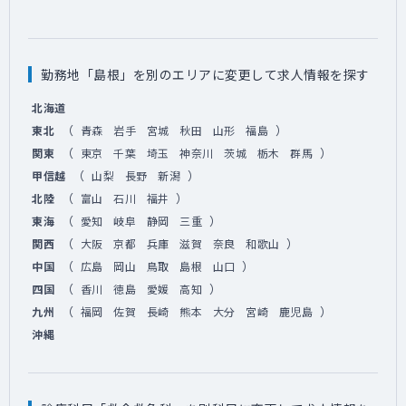
勤務地「島根」を別のエリアに変更して求人情報を探す
北海道
（
）
東北
青森
岩手
宮城
秋田
山形
福島
（
）
関東
東京
千葉
埼玉
神奈川
茨城
栃木
群馬
（
）
甲信越
山梨
長野
新潟
（
）
北陸
富山
石川
福井
（
）
東海
愛知
岐阜
静岡
三重
（
）
関西
大阪
京都
兵庫
滋賀
奈良
和歌山
（
）
中国
広島
岡山
鳥取
島根
山口
（
）
四国
香川
徳島
愛媛
高知
（
）
九州
福岡
佐賀
長崎
熊本
大分
宮崎
鹿児島
沖縄