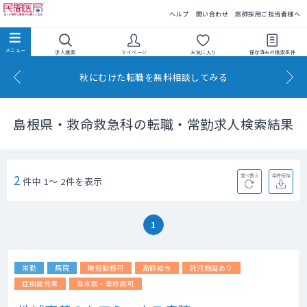
民間医局
ヘルプ
問い合わせ
医師採用ご担当者様へ
求人検索
マイページ
お気に入り
保存済みの
検索条件
秋にむけた転職を無料相談してみる
島根県・救命救急科の転職・常勤求人検索結果
2
並べ替え
条件保存
件中 1～ 2件を表示
1
常勤
病院
時短勤務可
高額給与
託児施設あり
症例数充実
専攻医・専修医可