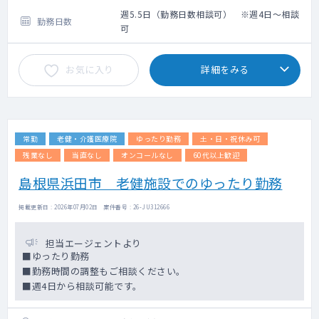
週5.5日（勤務日数相談可） ※週4日～相談
勤務日数
可
お気に入り
詳細をみる
常勤
老健・介護医療院
ゆったり勤務
土・日・祝休み可
残業なし
当直なし
オンコールなし
60代以上歓迎
島根県浜田市 老健施設でのゆったり勤務
掲載更新日 : 2026年07月02日 案件番号 : 26-JU312666
担当エージェントより
■ゆったり勤務
■勤務時間の調整もご相談ください。
■週4日から相談可能です。