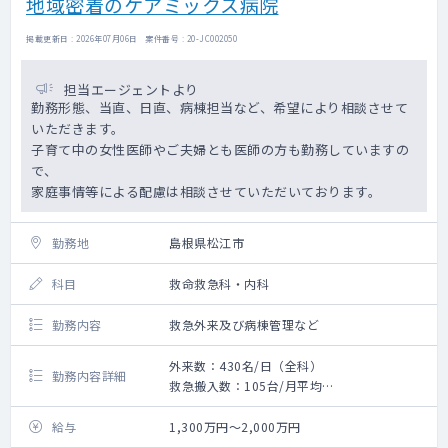
地域密着のケアミックス病院
掲載更新日 : 2026年07月06日 案件番号 : 20-JC002050
担当エージェントより
勤務形態、当直、日直、病棟担当など、希望により相談させて
いただきます。
子育て中の女性医師やご夫婦とも医師の方も勤務していますの
で、
家庭事情等による配慮は相談させていただいております。
勤務地
島根県松江市
科目
救命救急科・内科
勤務内容
救急外来及び病棟管理など
外来数：430名/日（全科）
勤務内容詳細
救急搬入数：105台/月平均
手術数:95件/月平均
給与
1,300万円～2,000万円