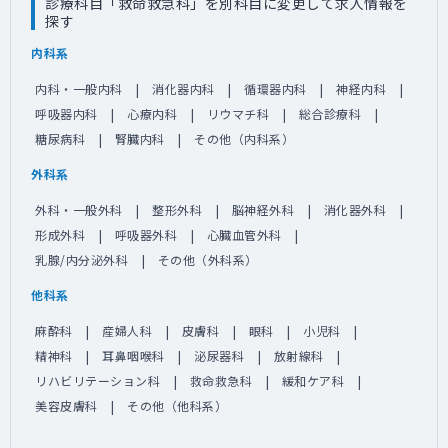
診療科目「救命救急科」を別科目に変更して求人情報を
探す
内科系
内科・一般内科
消化器内科
循環器内科
神経内科
呼吸器内科
心療内科
リウマチ科
総合診療科
糖尿病科
腎臓内科
その他（内科系）
外科系
外科・一般外科
整形外科
脳神経外科
消化器外科
形成外科
呼吸器外科
心臓血管外科
乳腺/内分泌外科
その他（外科系）
他科系
麻酔科
産婦人科
皮膚科
眼科
小児科
精神科
耳鼻咽喉科
泌尿器科
放射線科
リハビリテーション科
救命救急科
緩和ケア科
美容皮膚科
その他（他科系）