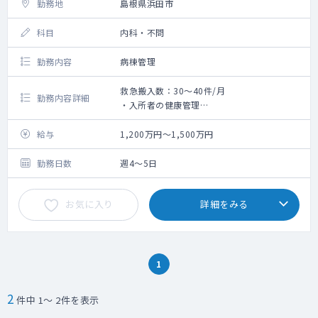
勤務地
島根県浜田市
科目
内科・不問
勤務内容
病棟管理
救急搬入数：30～40件/月
勤務内容詳細
・入所者の健康管理
・通所リハビリ利用者の診察
・リハビリ計画への関与及び指導
給与
1,200万円～1,500万円
・死亡診断書作成業務
・施設ベッド100床
勤務日数
週4～5日
お気に入り
詳細をみる
1
2
件中 1～ 2件を表示