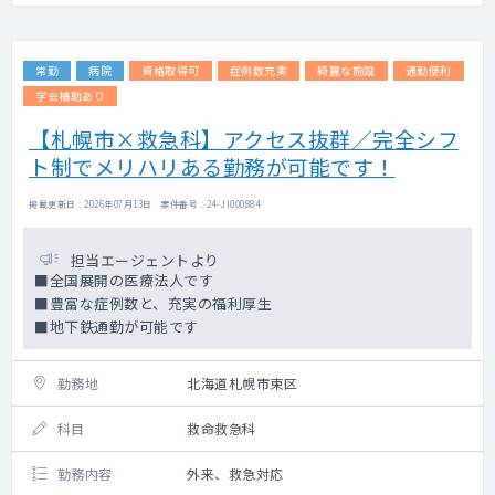
第2・4土曜：日当直なので80,000円/回
紙カルテ
常勤
病院
資格取得可
症例数充実
綺麗な施設
通勤便利
学会補助あり
【札幌市×救急科】アクセス抜群／完全シフ
ト制でメリハリある勤務が可能です！
掲載更新日 : 2026年07月13日 案件番号 : 24-JI000884
担当エージェントより
■全国展開の医療法人です
■豊富な症例数と、充実の福利厚生
■地下鉄通勤が可能です
勤務地
北海道札幌市東区
科目
救命救急科
勤務内容
外来、救急対応