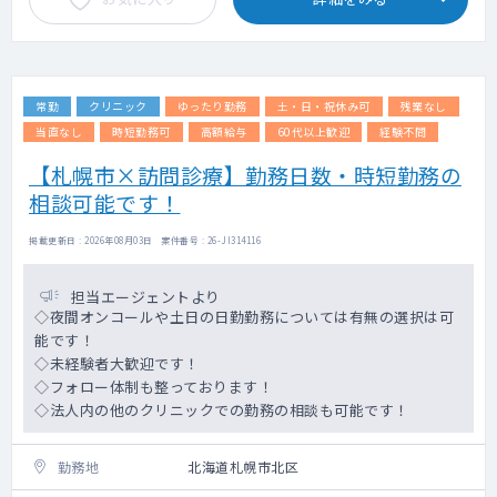
常勤
クリニック
ゆったり勤務
土・日・祝休み可
残業なし
当直なし
時短勤務可
高額給与
60代以上歓迎
経験不問
【札幌市×訪問診療】勤務日数・時短勤務の
相談可能です！
掲載更新日 : 2026年08月03日 案件番号 : 26-JI314116
担当エージェントより
◇夜間オンコールや土日の日勤勤務については有無の選択は可
能です！
◇未経験者大歓迎です！
◇フォロー体制も整っております！
◇法人内の他のクリニックでの勤務の相談も可能です！
勤務地
北海道札幌市北区