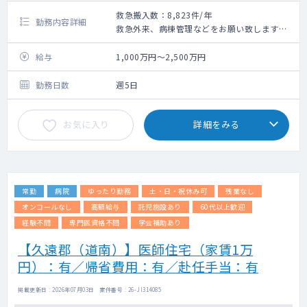
救急搬入数：8,823件/年
勤務内容詳細
救急外来、病棟管理などをお願い致します。
救急対応 ： 9,600件/年（2019年度実績）
病棟管理は基本ありませんが、overnight
給与
1,000万円～2,500万円
bed、転院までの待機目的などを一部担当
（約30名前後/月）
勤務日数
週5日
お気に入り
詳細をみる
常勤
病院
ゆったり勤務
土・日・祝休み可
残業なし
オンコールなし
高額給与
託児施設あり
60代以上歓迎
経験不問
専門医資格不問
学会補助あり
【久遠郡（道南）】医師住宅（家賃1万
円）：有／帰省費用：有／赴任手当：有
掲載更新日 : 2026年07月03日 案件番号 : 26-JI314085