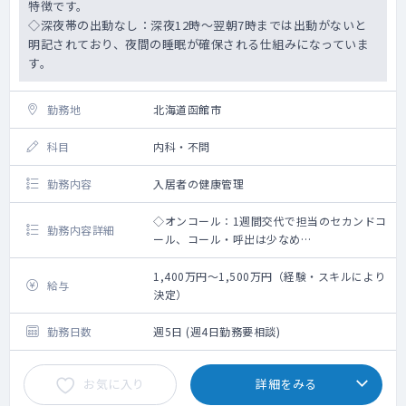
特徴です。
◇深夜帯の出動なし：深夜12時～翌朝7時までは出動がないと
明記されており、夜間の睡眠が確保される仕組みになっていま
す。
勤務地
北海道函館市
科目
内科・不問
勤務内容
入居者の健康管理
◇オンコール：1週間交代で担当のセカンドコ
勤務内容詳細
ール、コール・呼出は少なめ
⇒2024年度の実績で「出動が月0.5件（2ヶ月
に1回程度）、コールが月4～5件」と、呼び
1,400万円～1,500万円（経験・スキルにより
給与
出しが非常に少ないのが特徴です。
決定）
⇒深夜帯の出動なし：深夜12時～翌朝7時ま
では出動がないと明記されており、夜間の睡
勤務日数
週5日 (週4日勤務要相談)
眠が確保される仕組みになっています。
◇カルテ：電子カルテ
お気に入り
詳細をみる
◇老健類型：超強化型
◇病床種別：入所定員：150名、通所定員：