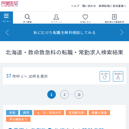
民間医局
ヘルプ
問い合わせ
医師採用ご担当者様へ
求人検索
マイページ
お気に入り
保存済みの
検索条件
秋にむけた転職を無料相談してみる
北海道・救命救急科の転職・常勤求人検索結果
37
並べ替え
条件保存
件中 1～ 20件を表示
1
2
常勤
病院
土・日・祝休み可
症例数充実
綺麗な施設
学会補助あり