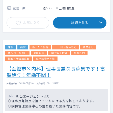
⇒介護医療院：52床
◇当直回数：月8回程度
勤務日数
週5.25日※土曜日隔週
お気に入り
詳細をみる
常勤
病院
ゆったり勤務
土・日・祝休み可
残業なし
オンコールなし
高額給与
60代以上歓迎
経験不問
院長・管理職募集
専門医資格不問
【函館市×内科】理事長兼院長募集です！高
額給与！年齢不問！
掲載更新日 : 2026年07月29日 案件番号 : 26-JI314661
担当エージェントより
◇理事長兼院長を担っていただける方を探しております。
◇病棟管理業務中心の落ち着いた業務内容です。