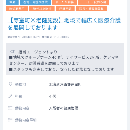
常勤
老健・介護医療院
ゆったり勤務
土・日・祝休み可
を行っております。
時短勤務可
60代以上歓迎
経験不問
院長・管理職募集
【芽室町×老健施設】地域で幅広く医療介護
を展開しております
掲載更新日 : 2026年06月22日 案件番号 : 21-JS004466
担当エージェントより
■地域でグループホーム4ヶ所、デイサービス2ヶ所、ケアマネ
センター、訪問看護を展開しております
■スタッフも充実しており、安心した勤務となっております
勤務地
北海道河西郡芽室町
科目
不問
勤務内容
入所者の健康管理
勤務内容詳細