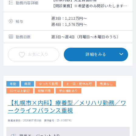
勤務内容詳細
【問診業務】※希望者のみ問診いたします。
・症状を聞き、マニュアルに沿って検査プラ
ンを提案していただきます。
週3日：1,212万円～
給与
※視診あり
週4日：1,576万円～
※外科的手術が必要な場合は、お近くのクリ
ニックを紹介していただきます。
勤務日数
週3日～週4日（月曜日～木曜日のうち）
→問診はおおよそ1人当たり5分程度、多い日
は20人以上の患者様をカウンセリングして頂
お気に入り
詳細をみる
く予定です。
【薬の処方】
陽性者の場合再来院していただき、結果に沿
って治療薬を処方していただきます。
受診者数：多い日は20人以上の患者様をカウ
常勤
病院
ゆったり勤務
土・日・祝休み可
残業なし
ンセリングして頂く予定です。
60代以上歓迎
経験不問
学会補助あり
【札幌市×内科】療養型／メリハリ勤務／ワ
ークライフバランス重視
掲載更新日 : 2026年07月16日 案件番号 : 25-JI300741
担当エージェントより