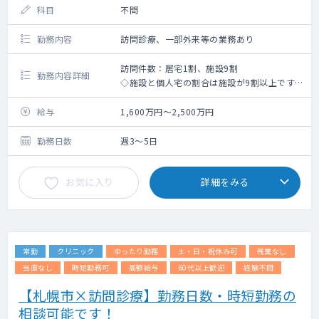
科目
不問
勤務内容
訪問診療、一部外来等の業務あり
訪問件数：居宅1割、施設9割
勤務内容詳細
◇施設と個人宅の割合は施設が9割以上です。
※今後、個人宅の対応増加の可能性あり
◇看護師・事務員の同行：有
給与
1,600万円～2,500万円
◇受け持ち患者数：主治医100～300名程度/
月(相談可)
勤務日数
週3～5日
◇週3～4での契約や、16時終了・15時終了等
の時短勤務の検討が可能です！
お気に入り
詳細をみる
◇電子カルテ：BML -メディカルステーショ
ン-
常勤
クリニック
ゆったり勤務
土・日・祝休み可
残業なし
当直なし
時短勤務可
高額給与
60代以上歓迎
経験不問
【札幌市×訪問診療】勤務日数・時短勤務の
相談可能です！