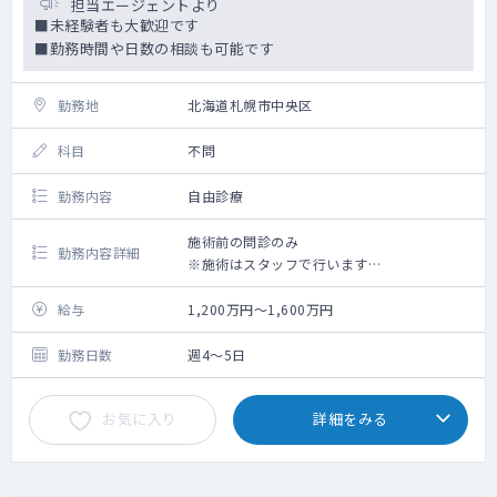
担当エージェントより
■未経験者も大歓迎です
■勤務時間や日数の相談も可能です
勤務地
北海道札幌市中央区
科目
不問
勤務内容
自由診療
施術前の問診のみ
勤務内容詳細
※施術はスタッフで行います
＜施術内容＞
給与
1,200万円～1,600万円
(１)美容医療・美肌治療
(２)医療脱毛
勤務日数
週4～5日
(３)痩身・医療ダイエット
お気に入り
詳細をみる
新規施術前のみの問診となります。
予約制で、10～15名/日の実績です。