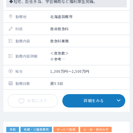
◆社宅、赴任手当、学会補助など福利厚生完備。
勤務地
北海道函館市
科目
救命救急科
勤務内容
救急科業務
＜救急数＞
勤務内容詳細
※参考
土曜 12：00～17：00・・・・・2.3名
土曜 17：00～20：00・・・・・0.6名
給与
1,300万円～2,500万円
土曜 20：00～00：00・・・・・1名
日曜 00：00～09：00・・・・・0名
勤務日数
週5.5日
日曜 09：00～12：00・・・・・0.75名
お気に入り
詳細をみる
※参考 救急当番日（月数回救急当番日がご
ざいます）
救急搬入数：約30～40台/24時間当たり
ウォークイン：約20～30名/24時間当たり
救急体制：2～3名体制（救急科、内科、外
常勤
老健・介護医療院
ゆったり勤務
土・日・祝休み可
科）。時間外も各科オンコール体制 ※体制