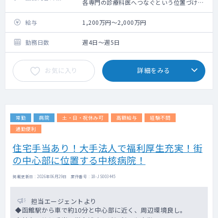
各専門の診療科医へつなぐという位置づけで
運用しております。
◇日中の救急のトリアージ、ICUの管理、救
給与
1,200万円～2,000万円
命士の管理をお願いいたします。
◇ERセンターでは看護師10名・救急救命士5
勤務日数
週4日～週5日
名の体制です。
◇今後は、病院救急車による近隣医療機関へ
お気に入り
詳細をみる
の転院搬送業務など、地域医療ネットワーク
を支える新たな取り組みも進めていきます。
常勤
病院
土・日・祝休み可
高額給与
経験不問
通勤便利
住宅手当あり！大手法人で福利厚生充実！街
の中心部に位置する中核病院！
掲載更新日 : 2026年06月29日 案件番号 : 18-JS003445
担当エージェントより
◆函館駅から車で約10分と中心部に近く、周辺環境良し。