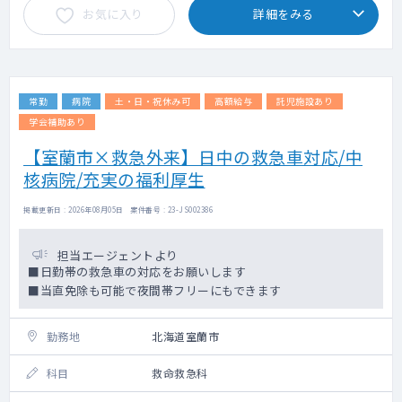
お気に入り
詳細をみる
常勤
病院
土・日・祝休み可
高額給与
託児施設あり
学会補助あり
【室蘭市×救急外来】日中の救急車対応/中
核病院/充実の福利厚生
掲載更新日 : 2026年08月05日 案件番号 : 23-JS002386
担当エージェントより
■日勤帯の救急車の対応をお願いします
■当直免除も可能で夜間帯フリーにもできます
勤務地
北海道室蘭市
科目
救命救急科