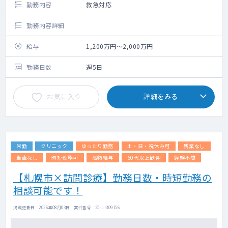
勤務内容
救急対応
勤務内容詳細
給与
1,200万円～2,000万円
勤務日数
週5日
お気に入り
詳細をみる
常勤
クリニック
ゆったり勤務
土・日・祝休み可
残業なし
当直なし
時短勤務可
高額給与
60代以上歓迎
経験不問
【札幌市×訪問診療】勤務日数・時短勤務の
相談可能です！
掲載更新日 : 2026年08月03日 案件番号 : 25-JI309156