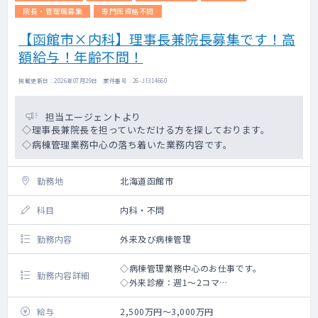
新患などが主となります。
院長・管理職募集
専門医資格不問
救急搬入などの対応はございませ
【函館市×内科】理事長兼院長募集です！高
ん。
額給与！年齢不問！
業務の割合については、ご相談の上で決定い
たします。
掲載更新日 : 2026年07月29日 案件番号 : 26-JI314660
担当エージェントより
◇理事長兼院長を担っていただける方を探しております。
◇病棟管理業務中心の落ち着いた業務内容です。
勤務地
北海道函館市
科目
内科・不問
勤務内容
外来及び病棟管理
◇病棟管理業務中心のお仕事です。
勤務内容詳細
◇外来診療：週1～2コマ
◇病棟管理：40床（主治医制）
⇒病床：療養病棟および、緩和ケア病棟
給与
2,500万円～3,000万円