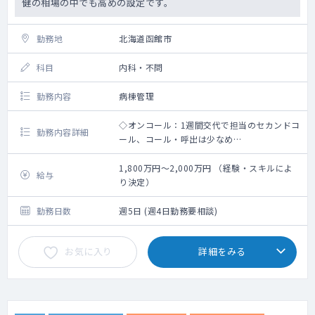
健の相場の中でも高めの設定です。
勤務地
北海道函館市
科目
内科・不問
勤務内容
病棟管理
◇オンコール：1週間交代で担当のセカンドコ
勤務内容詳細
ール、コール・呼出は少なめ
⇒2024年度の実績で「出動が月0.5件（2ヶ月
に1回程度）、コールが月4～5件」と、呼び
1,800万円～2,000万円 （経験・スキルによ
給与
出しが非常に少ないのが特徴です。
り決定）
⇒深夜帯の出動なし：深夜12時～翌朝7時ま
では出動がないと明記されており、夜間の睡
勤務日数
週5日 (週4日勤務要相談)
眠が確保される仕組みになっています。
◇カルテ：電子カルテ
お気に入り
詳細をみる
◇老健類型：超強化型
◇病床種別：入所定員：150名、通所定員：
45名
◇体制：医師、看護師（コメディカル）体制
（現在） 医師常勤 2名で入所者の健康管理