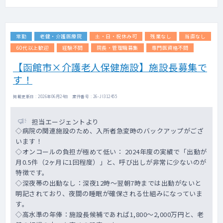
45名
◇体制：医師、看護師（コメディカル）体制
（現在） 医師常勤 2名で入所者の健康管理
常勤
老健・介護医療院
土・日・祝休み可
残業なし
当直なし
を行っております。
60代以上歓迎
経験不問
院長・管理職募集
専門医資格不問
【函館市×介護老人保健施設】施設長募集で
す！
掲載更新日 : 2026年06月24日 案件番号 : 26-JI312455
担当エージェントより
◇病院の関連施設のため、入所者急変時のバックアップがござ
います！
◇オンコールの負担が極めて低い： 2024年度の実績で「出動が
月0.5件（2ヶ月に1回程度）」と、呼び出しが非常に少ないのが
特徴です。
◇深夜帯の出動なし：深夜12時～翌朝7時までは出動がないと
明記されており、夜間の睡眠が確保される仕組みになっていま
す。
◇高水準の年俸：施設長候補であれば1,800～2,000万円と、老