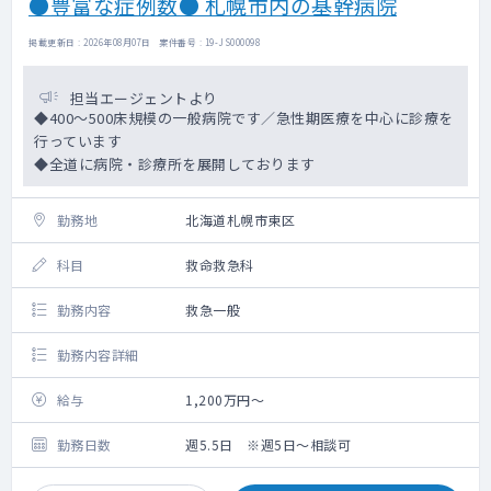
●豊富な症例数● 札幌市内の基幹病院
掲載更新日 : 2026年08月07日 案件番号 : 19-JS000098
担当エージェントより
◆400～500床規模の一般病院です／急性期医療を中心に診療を
行っています
◆全道に病院・診療所を展開しております
勤務地
北海道札幌市東区
科目
救命救急科
勤務内容
救急一般
勤務内容詳細
給与
1,200万円～
勤務日数
週5.5日 ※週5日～相談可