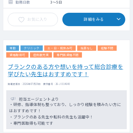
の時短勤務の検討が可能です！
勤務日数
3～5日
◇電子カルテ：BML -メディカルステーショ
ン-
お気に入り
詳細をみる
常勤
クリニック
土・日・祝休み可
当直なし
経験不問
資格取得可
症例数充実
専門医資格不問
ブランクのある方や想いを持って総合診療を
学びたい先生はおすすめです！
掲載更新日 : 2026年07月29日 案件番号 : 26-JI314640
担当エージェントより
・研修、指導体制も整っており、しっかり経験を積みたい方に
はおすすめです！
・ブランクのある先生や転科の先生も活躍中！
・専門医取得も可能です