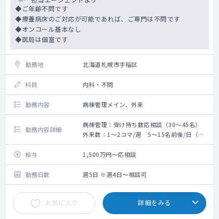
◆ご年齢不問です
◆療養病床のご対応が可能であれば、ご専門は不問です
◆オンコール基本なし
◆医局は個室です
勤務地
北海道札幌市手稲区
科目
内科・不問
勤務内容
病棟管理メイン、外来
病棟管理：受け持ち数応相談（30～45名）
勤務内容詳細
外来数：1～2コマ/週 5～15名前後/日（ほ
とんどが系列施設の入所者）
早番遅番あり（5,000円/回）
給与
1,500万円～応相談
＜当直について＞
勤務日数
週5日 ※週4日～相談可
病棟管理のみ（平日のみ、寝宿直、手当3万
円、明け午後帰り可）
お気に入り
詳細をみる
平日当直：別途30,000円/回
土曜：昼～60,000円/回