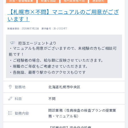
院長・管理職募集
綺麗な施設
専門医資格不問
通勤便利
【札幌市×不問】マニュアルのご用意がござ
います！
掲載更新日 : 2026年07月22日 案件番号 : 26-JI313477
担当エージェントより
・マニュアルも用意がございますので、未経験の方もご相談可
能です！
・ご経験者の場合、給与額に反映させていただきます。
・現職のご年収もご考慮させていただきます。
・各施設、最寄り駅からのアクセスも◎です
勤務地
北海道札幌市中央区
科目
不問
問診業務（性病検査の検査プランの提案業
勤務内容
務・マニュアル有）
【診察内容】完全自由診療