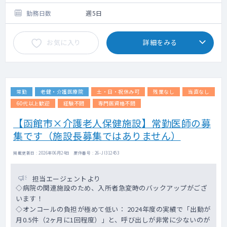
リ会議出席。
○訪問リハビリテーション利用者30名のリハ
勤務日数
週5日
ビリ会議出席。
○慢性疾患の管理や日常的な健康管理。
お気に入り
詳細をみる
○栄養管理、感染症対策
○入所利用者の看取り対応。
○オンコール対応：時間外(勤務時間以降、ま
た休日)も発生します。
電話対応は月2回程度、出動は月1回程度(恐
常勤
老健・介護医療院
土・日・祝休み可
残業なし
当直なし
らく看取り)
60代以上歓迎
経験不問
専門医資格不問
■リハビリ・ケアへの指示
【函館市×介護老人保健施設】常勤医師の募
○利用者の状態を把握した上で主に医療職へ
集です（施設長募集ではありません）
の具体的な指示。
■医療機関との連携
掲載更新日 : 2026年06月24日 案件番号 : 26-JI312453
○老健での治療範囲を超えて受診が必要にな
った場合、外部の医療機関との連携を行う。
担当エージェントより
◇病院の関連施設のため、入所者急変時のバックアップがござ
います！
◇オンコールの負担が極めて低い： 2024年度の実績で「出動が
月0.5件（2ヶ月に1回程度）」と、呼び出しが非常に少ないのが