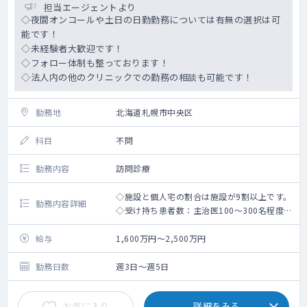
担当エージェントより
◇夜間オンコールや土日の日勤勤務については有無の選択は可
能です！
◇未経験者大歓迎です！
◇フォロー体制も整っております！
◇法人内の他のクリニックでの勤務の相談も可能です！
勤務地
北海道札幌市中央区
科目
不問
勤務内容
訪問診療
◇施設と個人宅の割合は施設が9割以上です。
勤務内容詳細
◇受け持ち患者数：主治医100～300名程度/
月(相談可)
◇週3日～週4日での契約や、16時終了・15時
給与
1,600万円～2,500万円
終了等の時短勤務の検討が可能です！
◇電子カルテ：BML -メディカルステーショ
勤務日数
週3日～週5日
ン-
お気に入り
詳細をみる