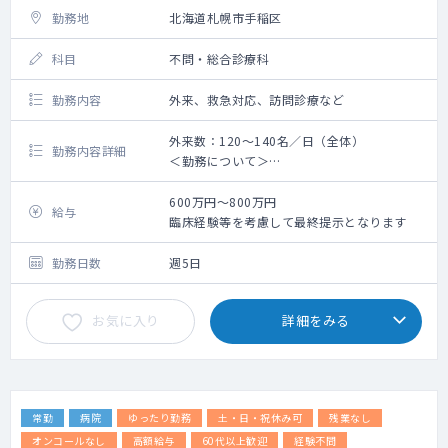
勤務地
北海道札幌市手稲区
科目
不問・総合診療科
勤務内容
外来、救急対応、訪問診療など
外来数：120～140名／日（全体）
勤務内容詳細
＜勤務について＞
・外来：週3コマ程度を担当していただきます
（予約制）。
600万円～800万円
給与
小児から高齢の方まで、簡単な皮膚
臨床経験等を考慮して最終提示となります
疾患や慢性的な整形疾患も含まれます。
・訪問：週2～3日程度、居宅・施設への訪問
勤務日数
週5日
診療業務を担当していただきます。
がんや認知症、臓器不全、神経難病
お気に入り
詳細をみる
の方などもおり、緩和ケアを学ぶことも可能
です。
年間約150件の看取り対応も行って
おり、緩和ケア認定看護師や管理栄養士、薬
剤師など、多職種との連携も大切にしていま
常勤
病院
ゆったり勤務
土・日・祝休み可
残業なし
す。
・輪番：予約患者以外の対応で、飛び込みの
オンコールなし
高額給与
60代以上歓迎
経験不問