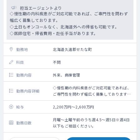
担当エージェントより
◇慢性期の内科疾患がご対応可能であれば、ご専門性を問わず
幅広く募集しております。
◇土日もオンコールなく、北海道外への帰省も可能です。
◇医師住宅・帰省費用・赴任手当があります。
勤務地
北海道久遠郡せたな町
科目
不問
勤務内容
外来、病棟管理
◇慢性期の内科疾患がご対応可能であれば、
勤務内容詳細
ご専門性を問わず幅広く募集しております。
◇病棟管理がメインの業務となります。
⇒受け持ち患者数30～40名ほど
給与
2,200万円～2,600万円
⇒近隣の病院で入院した方が転院されてくる
ケースが多いです。
月曜～土曜午前のうち週4.5～週5日※週4日
勤務日数
◇外来：1日20人程度
以下もご相談ください。
◇透析管理：無でも相談可能
◇訪問診療：通院されていた方のうち、通院