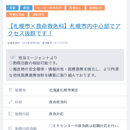
常勤
病院
土・日・祝休み可
残業なし
高額給与
綺麗な施設
通勤便利
【札幌市×救命救急科】札幌市内中心部でア
クセス抜群です！
掲載更新日 : 2026年06月29日 案件番号 : 26-JI311351
担当エージェントより
◇勤務日数の相談可能です。
◇搬送時の安全確保・情報共有・医療連携を強化し、より円滑
な地域医療連携体制を構築に取り組んでおります。
勤務地
北海道札幌市東区
科目
救命救急科
勤務内容
救急対応
◇ＥＲセンターの救急医は初期対応を行い、
勤務内容詳細