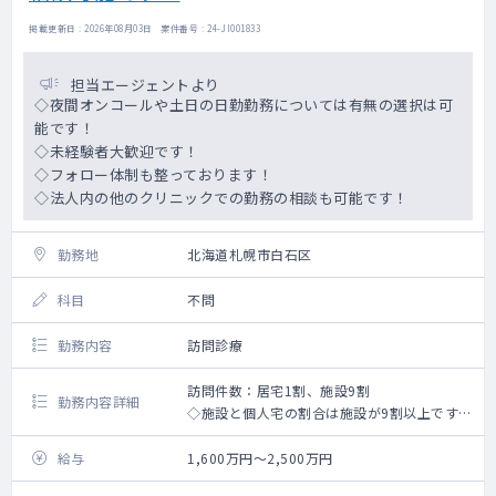
掲載更新日 : 2026年08月03日 案件番号 : 24-JI001833
担当エージェントより
◇夜間オンコールや土日の日勤勤務については有無の選択は可
能です！
◇未経験者大歓迎です！
◇フォロー体制も整っております！
◇法人内の他のクリニックでの勤務の相談も可能です！
勤務地
北海道札幌市白石区
科目
不問
勤務内容
訪問診療
訪問件数：居宅1割、施設9割
勤務内容詳細
◇施設と個人宅の割合は施設が9割以上です。
◇受け持ち患者数：主治医100～300名程度/
月(相談可)
給与
1,600万円～2,500万円
◇週3～4での契約や、16時終了・15時終了等