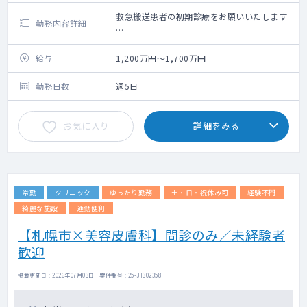
救急搬送患者の初期診療をお願いいたします
勤務内容詳細
当直：回数は応相談、別途手当
オンコール：有
給与
1,200万円～1,700万円
勤務日数
週5日
お気に入り
詳細をみる
常勤
クリニック
ゆったり勤務
土・日・祝休み可
経験不問
綺麗な施設
通勤便利
【札幌市×美容皮膚科】問診のみ／未経験者
歓迎
掲載更新日 : 2026年07月03日 案件番号 : 25-JI302358