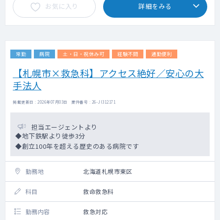
お気に入り
詳細をみる
が困難となった方を対象に行っています。ご
入職直後からご対応いただく予定はありませ
ん。※無でも相談可能
◇オンコール：無
◇当直：週1回程度：寝当直（死亡診断が稀に
常勤
病院
土・日・祝休み可
経験不問
通勤便利
あります。）。夜間の救急件数は年間1~2
件。
【札幌市×救急科】アクセス絶好／安心の大
◇カルテ：電子カルテ
手法人
掲載更新日 : 2026年07月03日 案件番号 : 26-JI312171
担当エージェントより
◆地下鉄駅より徒歩3分
◆創立100年を超える歴史のある病院です
勤務地
北海道札幌市東区
科目
救命救急科
勤務内容
救急対応