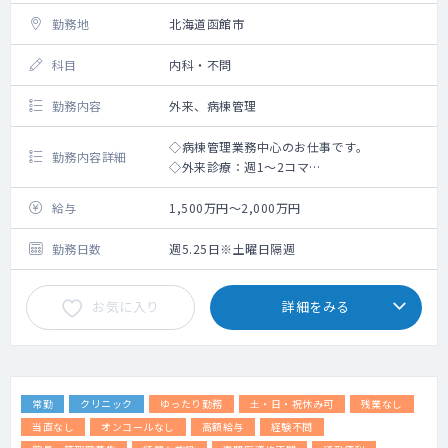
勤務地
北海道函館市
科目
内科・不問
勤務内容
外来、病棟管理
◇病棟管理業務中心のお仕事です。
勤務内容詳細
◇外来診療：週1～2コマ
◇病棟管理：40床（主治医制）
⇒病床：療養病棟および、緩和ケア病棟
給与
1,500万円～2,000万円
⇒介護医療院：52床
◇当直回数：月8回程度
勤務日数
週5.25日※土曜日隔週
お気に入り
詳細をみる
常勤
クリニック
ゆったり勤務
土・日・祝休み可
残業なし
当直なし
オンコールなし
高額給与
経験不問