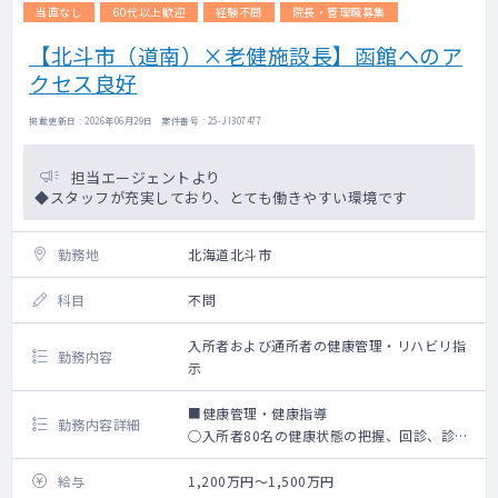
変更もあり得ます
当直なし
60代以上歓迎
経験不問
院長・管理職募集
【北斗市（道南）×老健施設長】函館へのア
クセス良好
掲載更新日 : 2026年06月29日 案件番号 : 25-JI307477
担当エージェントより
◆スタッフが充実しており、とても働きやすい環境です
勤務地
北海道北斗市
科目
不問
入所者および通所者の健康管理・リハビリ指
勤務内容
示
■健康管理・健康指導
勤務内容詳細
○入所者80名の健康状態の把握、回診、診
断、治療、処方など。
○通所リハビリ利用者登録者100名のリハビ
給与
1,200万円～1,500万円