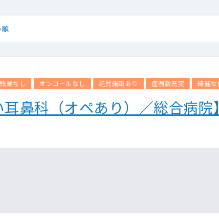
め順
残業なし
オンコールなし
託児施設あり
症例数充実
綺麗な
い耳鼻科（オペあり）／総合病院