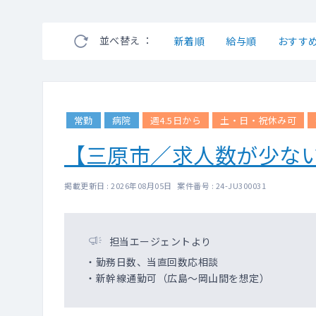
並べ替え ：
新着順
給与順
おすす
常勤
病院
週4.5日から
土・日・祝休み可
【三原市／求人数が少な
掲載更新日 : 2026年08月05日 案件番号 : 24-JU300031
担当エージェントより
・勤務日数、当直回数応相談
・新幹線通勤可（広島～岡山間を想定）