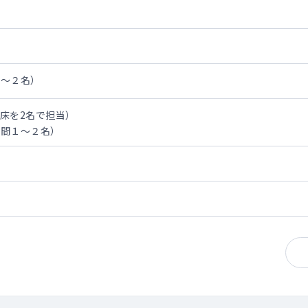
１～２名）
0床を2名で担当）
年間１～２名）