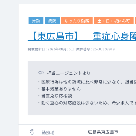
常勤
病院
ゆったり勤務
土・日・祝休み可
【東広島市】 重症心身
掲載更新日 : 2026年08月05日 案件番号 : 25-JU308979
担当エージェントより
・医療行為は他の領域に比べ非常に少なく、担当
・基本残業ありません
・当直免除応相談
・動く重心の対応施設は少ないため、希少求人で
広島県東広島市
勤務地