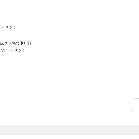
１～２名）
0床を2名で担当）
年間１～２名）