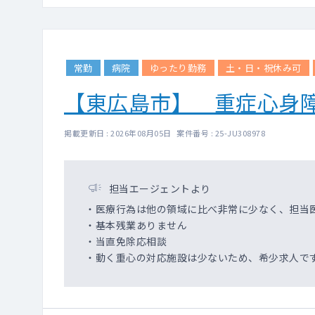
常勤
病院
ゆったり勤務
土・日・祝休み可
【東広島市】 重症心身
掲載更新日 : 2026年08月05日 案件番号 : 25-JU308978
担当エージェントより
・医療行為は他の領域に比べ非常に少なく、担当
・基本残業ありません
・当直免除応相談
・動く重心の対応施設は少ないため、希少求人で