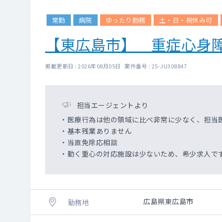
常勤
病院
ゆったり勤務
土・日・祝休み可
【東広島市】 重症心身
掲載更新日 : 2026年08月05日 案件番号 : 25-JU308847
担当エージェントより
・医療行為は他の領域に比べ非常に少なく、担当
・基本残業ありません
・当直免除応相談
・動く重心の対応施設は少ないため、希少求人で
広島県東広島市
勤務地