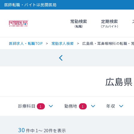
医師転職・バイトは民間医局
常勤検索
定期検索
民間医局
（転職）
（アルバイト）
医師求人・転職TOP
常勤求人検索
広島県・耳鼻咽喉科の転職・
広島県
診療科目
勤務地
年収
1
1
30
件中 1～ 20件を表示