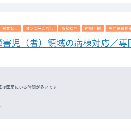
残業なし
オンコールなし
高額給与
経験不問
専門医資格
障害児（者）領域の病棟対応／専
医は医局にいる時間が多いです
す