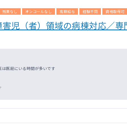
残業なし
オンコールなし
高額給与
経験不問
資格取得可
障害児（者）領域の病棟対応／専
医は医局にいる時間が多いです
す