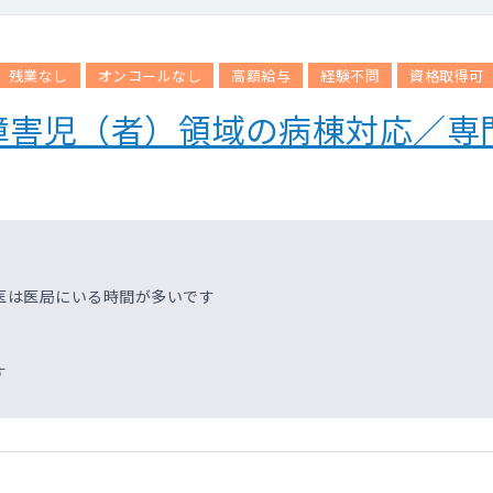
残業なし
オンコールなし
高額給与
経験不問
資格取得可
障害児（者）領域の病棟対応／専
医は医局にいる時間が多いです
す