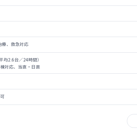
治療、救急対応
平均2.6台／24時間）
病棟対応、当直・日直
談可