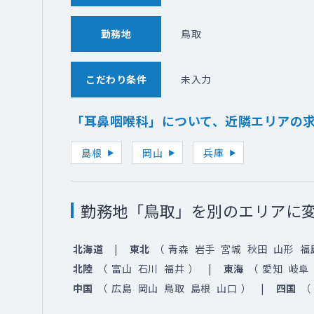
勤務地
鳥取
こだわり条件
未入力
「耳鼻咽喉科」について、近隣エリアの
島根
岡山
兵庫
勤務地「鳥取」を別のエリアに
北海道
東北
（
青森
岩手
宮城
秋田
山形
福
北陸
（
富山
石川
福井
）
東海
（
愛知
岐阜
中国
（
広島
岡山
鳥取
島根
山口
）
四国
（