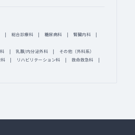
総合診療科
糖尿病科
腎臓内科
科
乳腺/内分泌外科
その他（外科系）
線科
リハビリテーション科
救命救急科