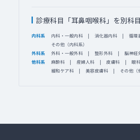
診療科目「耳鼻咽喉科」を別科
内科・一般内科
消化器内科
循環
内科系
その他（内科系）
外科・一般外科
整形外科
脳神経
外科系
麻酔科
産婦人科
皮膚科
眼
他科系
緩和ケア科
美容皮膚科
その他（