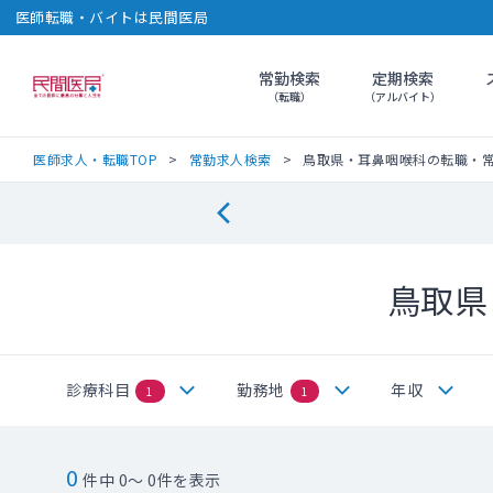
医師転職・バイトは民間医局
常勤検索
定期検索
民間医局
（転職）
（アルバイト）
医師求人・転職TOP
常勤求人検索
鳥取県・耳鼻咽喉科の転職・
鳥取県
診療科目
勤務地
年収
1
1
0
件中 0～ 0件を表示