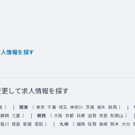
求人情報を探す
変更して求人情報を探す
島
）
関東
（
東京
千葉
埼玉
神奈川
茨城
栃木
群馬
）
静岡
三重
）
関西
（
大阪
京都
兵庫
滋賀
奈良
和歌山
）
香川
徳島
愛媛
高知
）
九州
（
福岡
佐賀
長崎
熊本
大分