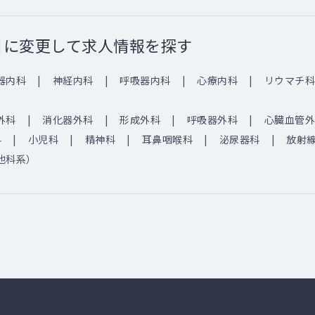
目に変更して求人情報を探す
器内科
神経内科
呼吸器内科
心療内科
リウマチ科
外科
消化器外科
形成外科
呼吸器外科
心臓血管外
科
小児科
精神科
耳鼻咽喉科
泌尿器科
放射
他科系）