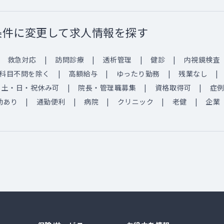
条件に変更して求人情報を探す
救急対応
訪問診療
透析管理
健診
内視鏡検査
科目不問を除く
高額給与
ゆったり勤務
残業なし
土・日・祝休み可
院長・管理職募集
資格取得可
症
助あり
通勤便利
病院
クリニック
老健
企業