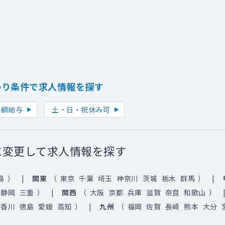
わり条件で求人情報を探す
高額給与
土・日・祝休み可
に変更して求人情報を探す
島
）
関東
（
東京
千葉
埼玉
神奈川
茨城
栃木
群馬
）
静岡
三重
）
関西
（
大阪
京都
兵庫
滋賀
奈良
和歌山
）
香川
徳島
愛媛
高知
）
九州
（
福岡
佐賀
長崎
熊本
大分