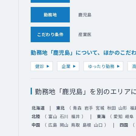
勤務地
鹿児島
こだわり条件
産業医
勤務地「鹿児島」について、ほかのこだ
健診
企業
ゆったり勤務
勤務地「鹿児島」を別のエリア
北海道
東北
（
青森
岩手
宮城
秋田
山形
福
北陸
（
富山
石川
福井
）
東海
（
愛知
岐阜
中国
（
広島
岡山
鳥取
島根
山口
）
四国
（