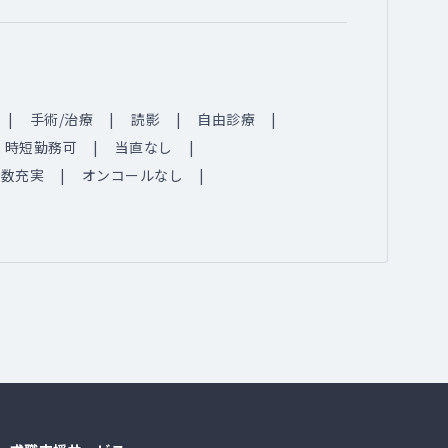
手術/治療
読影
自由診療
時短勤務可
当直なし
例数充実
オンコールなし