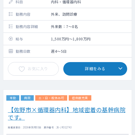
科目
内科・循環器内科
勤務内容
外来、訪問診療
勤務内容詳細
外来数：7～8名
給与
1,500万円～1,800万円
勤務日数
週4～5日
お気に入り
詳細をみる
常勤
病院
土・日・祝休み可
症例数充実
【佐野市×循環器内科】地域密着の基幹病院
です。
掲載更新日 : 2026年08月03日 案件番号 : 26-JR312743