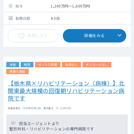
給与
1,200万円～1,600万円
勤務日数
4.5日
お気に入り
詳細をみる
常勤
病院
ゆったり勤務
当直なし
オンコールなし
綺麗な施設
【栃木県×リハビリテーション（病棟）】北
関東最大規模の回復期リハビリテーション病
院です
掲載更新日 : 2026年05月22日 案件番号 : 17-JL002418
担当エージェントより
整形外科・リハビリテーションの専門病院です