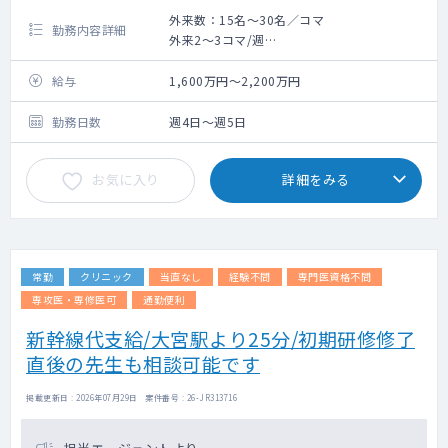
外来数：15名～30名／コマ
勤務内容詳細
外来2〜3コマ/週
病棟管理:主治医制15〜30名
給与
1,600万円～2,200万円
勤務日数
週4日～週5日
お気に入り
詳細をみる
常勤
クリニック
当直なし
経験不問
専門医資格不問
専攻医・専修医可
通勤便利
新幹線代支給/大宮駅より25分/初期研修修了
直後の先生も相談可能です
掲載更新日 : 2026年07月29日 案件番号 : 26-JR313716