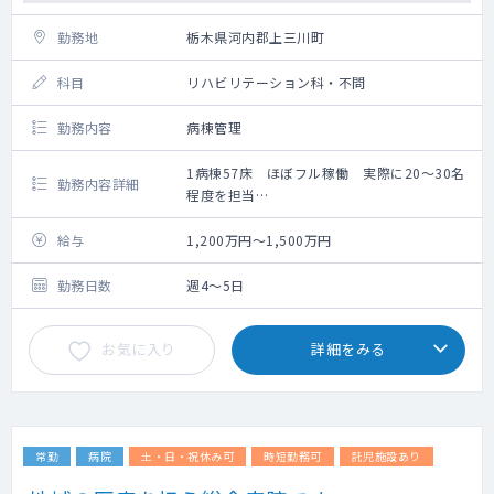
勤務地
栃木県河内郡上三川町
科目
リハビリテーション科・不問
勤務内容
病棟管理
1病棟57床 ほぼフル稼働 実際に20～30名
勤務内容詳細
程度を担当
救急搬入数：0～3台/日
手術数：約1800件／年
給与
1,200万円～1,500万円
回診は1～2回/日
勤務日数
週4～5日
お気に入り
詳細をみる
常勤
病院
土・日・祝休み可
時短勤務可
託児施設あり