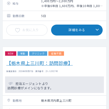
1,400万円～2,000万円
給与
※卒後6年目 1,600万円、卒後10年目 1,800
万円、卒後21年目 2,050万円
勤務日数
5日
お気に入り
詳細をみる
NEW
常勤
クリニック
経験不問
【栃木県上三川町：訪問診療】
掲載更新日 : 2026年08月07日 案件番号 : 23-JL001748
担当エージェントより
訪問診療がメインになります。
勤務地
栃木県河内郡上三川町