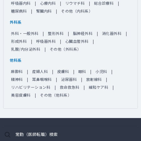
呼吸器内科
心療内科
リウマチ科
総合診療科
糖尿病科
腎臓内科
その他（内科系）
外科系
外科・一般外科
整形外科
脳神経外科
消化器外科
形成外科
呼吸器外科
心臓血管外科
乳腺/内分泌外科
その他（外科系）
他科系
麻酔科
産婦人科
皮膚科
眼科
小児科
精神科
耳鼻咽喉科
泌尿器科
放射線科
リハビリテーション科
救命救急科
緩和ケア科
美容皮膚科
その他（他科系）
常勤（医師転職）検索