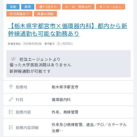
常勤
病院
週4.5日から
土・日・祝休み可
オンコールなし
託児施設あり
綺麗な施設
【栃木県宇都宮市×循環器内科】都内から新
幹線通勤も可能な勤務あり
掲載更新日 : 2026年06月16日 案件番号 : 25-JR303021
担当エージェントより
偏った大学医局派閥はありません
新幹線通勤が可能です
勤務地
栃木県宇都宮市
科目
循環器内科
勤務内容
外来、病棟管理
外来及び病棟管理、虚血／PCI／カテーテル
勤務内容詳細
治療
経食道エコー検査などを担当頂けると尚可