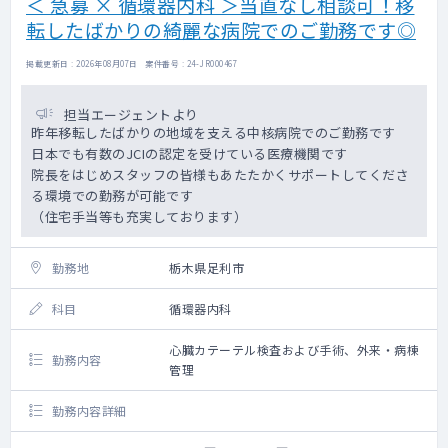
＜ 急募 × 循環器内科 ＞当直なし相談可！移
転したばかりの綺麗な病院でのご勤務です◎
掲載更新日 : 2026年08月07日 案件番号 : 24-JR000467
担当エージェントより
昨年移転したばかりの地域を支える中核病院でのご勤務です
日本でも有数のJCIの認定を受けている医療機関です
院長をはじめスタッフの皆様もあたたかくサポートしてくださ
る環境での勤務が可能です
（住宅手当等も充実しております）
勤務地
栃木県足利市
科目
循環器内科
心臓カテーテル検査および手術、外来・病棟
勤務内容
管理
勤務内容詳細