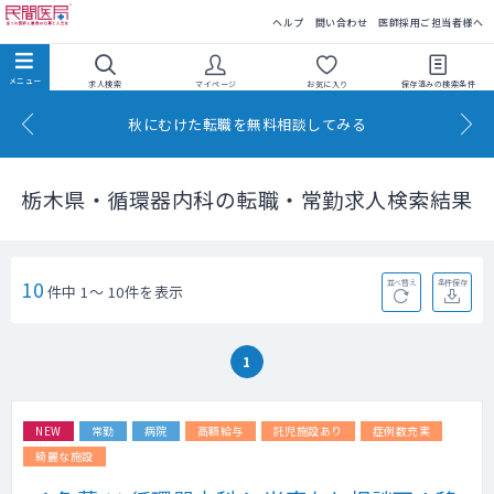
民間医局
ヘルプ
問い合わせ
医師採用ご担当者様へ
求人検索
マイページ
お気に入り
保存済みの
検索条件
秋にむけた転職を無料相談してみる
栃木県・循環器内科の転職・常勤求人検索結果
10
並べ替え
条件保存
件中 1～ 10件を表示
1
NEW
常勤
病院
高額給与
託児施設あり
症例数充実
綺麗な施設