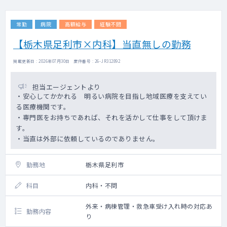
常勤
病院
高額給与
経験不問
【栃木県足利市×内科】当直無しの勤務
掲載更新日 : 2026年07月30日 案件番号 : 26-JR312892
担当エージェントより
・安心してかかれる 明るい病院を目指し地域医療を支えてい
る医療機関です。
・専門医をお持ちであれば、それを活かして仕事をして頂けま
す。
・当直は外部に依頼しているのでありません。
勤務地
栃木県足利市
科目
内科・不問
外来・病棟管理・救急車受け入れ時の対応あ
勤務内容
り