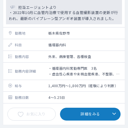
担当エージェントより
・2022年10月に血管内治療で使用する血管撮影装置の更新が行
われ、最新のバイプレーン型アンギオ装置が導入されました。
勤務地
栃木県佐野市
科目
循環器内科
勤務内容
外来、病棟管理、各種検査
・循環器内科常勤専門医 3名
勤務内容詳細
・虚血性心疾患や末梢血管疾患、不整脈、心
不全など、循環器疾患を全般的に診療してい
ます。
給与
1,400万円～1,800万円（経験により判断）
勤務日数
4～5.25日
お気に入り
詳細をみる