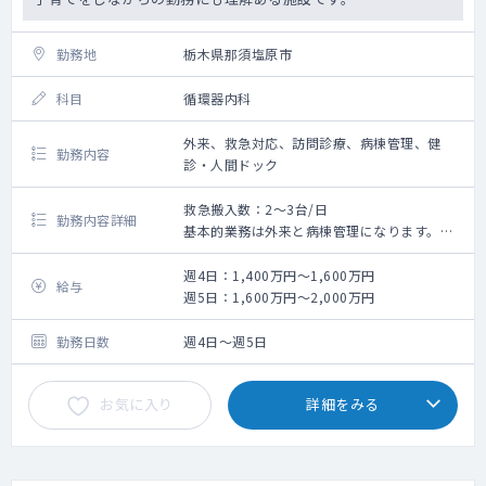
勤務地
栃木県那須塩原市
科目
循環器内科
外来、救急対応、訪問診療、病棟管理、健
勤務内容
診・人間ドック
救急搬入数：2～3台/日
勤務内容詳細
基本的業務は外来と病棟管理になります。
外来には、一般内科外来・健診対応などが含
まれます。
週4日：1,400万円～1,600万円
給与
※日中の救急対応等は、常勤の先生の状況に
週5日：1,600万円～2,000万円
より適宜対応している状況です。
勤務日数
週4日～週5日
お気に入り
詳細をみる