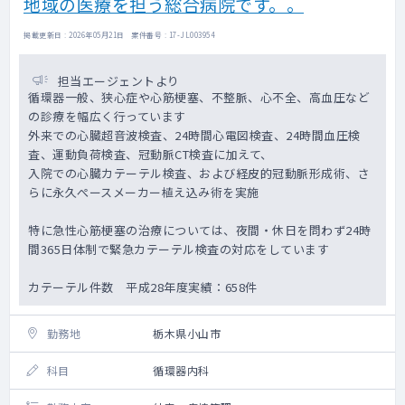
地域の医療を担う総合病院です。。
掲載更新日 : 2026年05月21日 案件番号 : 17-JL003954
担当エージェントより
循環器一般、狭心症や心筋梗塞、不整脈、心不全、高血圧など
の診療を幅広く行っています
外来での心臓超音波検査、24時間心電図検査、24時間血圧検
査、運動負荷検査、冠動脈CT検査に加えて、
入院での心臓カテーテル検査、および経皮的冠動脈形成術、さ
らに永久ぺースメーカー植え込み術を実施
特に急性心筋梗塞の治療については、夜間・休日を問わず24時
間365日体制で緊急カテーテル検査の対応をしています
カテーテル件数 平成28年度実績：658件
勤務地
栃木県小山市
科目
循環器内科