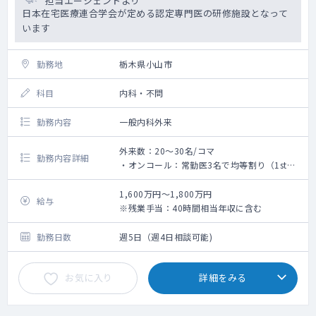
担当エージェントより
日本在宅医療連合学会が定める認定専門医の研修施設となって
います
勤務地
栃木県小山市
科目
内科・不問
勤務内容
一般内科外来
外来数：20～30名/コマ
勤務内容詳細
・オンコール：常勤医3名で均等割り（1st看
護師、2nd医師）
└主な対応は熱発やお看取りとなりますが、
1,600万円～1,800万円
給与
予想出来うることは日中のうちにカンファレ
※残業手当：40時間相当年収に含む
ンス等で共有がございます
・外来と合わせて緊急往診のご対応をいただ
勤務日数
週5日（週4日相談可能)
く可能性がございます。
・電子カルテ（モバカル）
お気に入り
詳細をみる