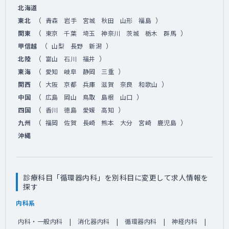
北海道
（
）
東北
青森
岩手
宮城
秋田
山形
福島
（
）
関東
東京
千葉
埼玉
神奈川
茨城
栃木
群馬
（
）
甲信越
山梨
長野
新潟
（
）
北陸
富山
石川
福井
（
）
東海
愛知
岐阜
静岡
三重
（
）
関西
大阪
京都
兵庫
滋賀
奈良
和歌山
（
）
中国
広島
岡山
鳥取
島根
山口
（
）
四国
香川
徳島
愛媛
高知
（
）
九州
福岡
佐賀
長崎
熊本
大分
宮崎
鹿児島
沖縄
診療科目「循環器内科」を別科目に変更して求人情報を
探す
内科系
内科・一般内科
消化器内科
循環器内科
神経内科