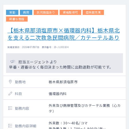
常勤
病院
託児施設あり
資格取得可
症例数充実
綺麗な施設
【栃木県那須塩原市×循環器内科】栃木県北
を支える二次救急民間病院／カテーテルあり
掲載更新日 : 2026年07月07日 案件番号 : 20-JL003104
担当エージェントより
早番・遅番はなく毎日決まった時間に出勤退勤が可能です。
勤務地
栃木県那須塩原市
科目
循環器内科
外来及び病棟管理及びカテーテル業務（心カ
勤務内容
テ）
外来数：30～40名/コマ
勤務内容詳細
救急搬入数：1,700～1,900台/年