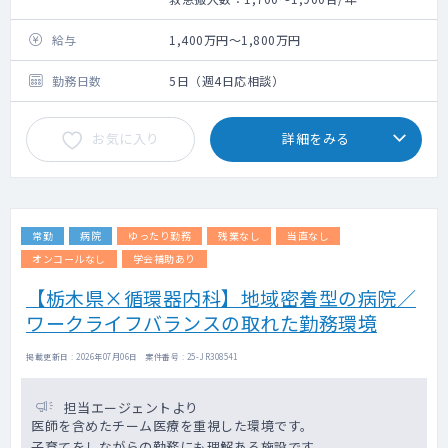
手術数：90件/月（全科）
給与
1,400万円～1,800万円
勤務日数
5日（週4日応相談）
お気に入り
詳細をみる
常勤
病院
ゆったり勤務
残業なし
当直なし
オンコールなし
学会補助あり
【栃木県×循環器内科】地域密着型の病院／
ワークライフバランスの取れた勤務環境
掲載更新日 : 2026年07月06日 案件番号 : 25-JR308541
担当エージェントより
医師を含めたチーム医療を重視した環境です。
子育てをしながらの勤務にも理解ある施設です。