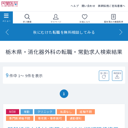
民間医局
ヘルプ
問い合わせ
医師採用ご担当者様へ
求人検索
マイページ
お気に入り
保存済みの
検索条件
秋にむけた転職を無料相談してみる
栃木県・消化器外科の転職・常勤求人検索結果
9
並べ替え
条件保存
件中 1～ 9件を表示
1
NEW
常勤
クリニック
当直なし
経験不問
専門医資格不問
専攻医・専修医可
通勤便利