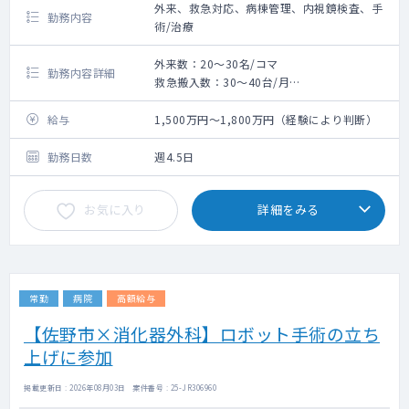
外来、救急対応、病棟管理、内視鏡検査、手
勤務内容
術/治療
外来数：20～30名/コマ
勤務内容詳細
救急搬入数：30～40台/月
外来＋病棟管理
消化器外科手術
給与
1,500万円～1,800万円（経験により判断）
可能であれば、消化器内視鏡検査（上部・下
部）
勤務日数
週4.5日
お気に入り
詳細をみる
常勤
病院
高額給与
【佐野市×消化器外科】ロボット手術の立ち
上げに参加
掲載更新日 : 2026年08月03日 案件番号 : 25-JR306960