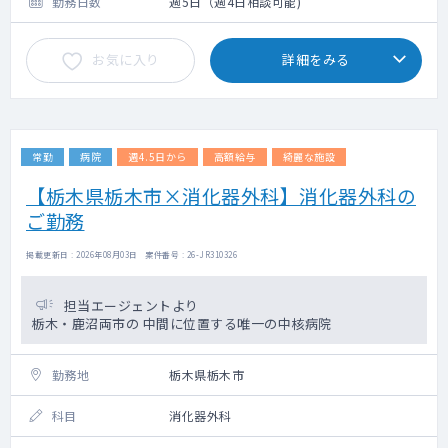
勤務日数
週5日（週4日相談可能)
く可能性がございます。
・電子カルテ（モバカル）
お気に入り
詳細をみる
常勤
病院
週4.5日から
高額給与
綺麗な施設
【栃木県栃木市×消化器外科】消化器外科の
ご勤務
掲載更新日 : 2026年08月03日 案件番号 : 26-JR310326
担当エージェントより
栃木・鹿沼両市の 中間に位置する唯一の中核病院
勤務地
栃木県栃木市
科目
消化器外科