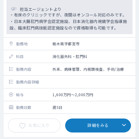
担当エージェントより
・有床のクリニックですが、夜間はオンコール対応のみです。
・日本大腸肛門病学会認定施設、日本消化器内視鏡学会指導施
設、臨床肛門病技能認定施設なので資格取得も可能です。
勤務地
栃木県宇都宮市
科目
消化器外科・肛門科
勤務内容
外来、病棟管理、内視鏡検査、手術/治療
勤務内容詳細
給与
1,600万円～2,000万円
勤務日数
週5日
お気に入り
詳細をみる