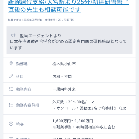
新幹線代支給/大宮駅より25分/初期研修修了
直後の先生も相談可能です
掲載更新日 : 2026年08月07日 案件番号 : 26-JR313716
担当エージェントより
日本在宅医療連合学会が定める認定専門医の研修施設となって
います
勤務地
栃木県小山市
科目
内科・不問
勤務内容
一般内科外来
外来数：20～30名/コマ
勤務内容詳細
・オンコール：常勤医3名で均等割り（1st看
護師、2nd医師）
└主な対応は熱発やお看取りとなりますが、
1,600万円～1,800万円
給与
予想出来うることは日中のうちにカンファレ
※残業手当：40時間相当年収に含む
ンス等で共有がございます
・外来と合わせて緊急往診のご対応をいただ