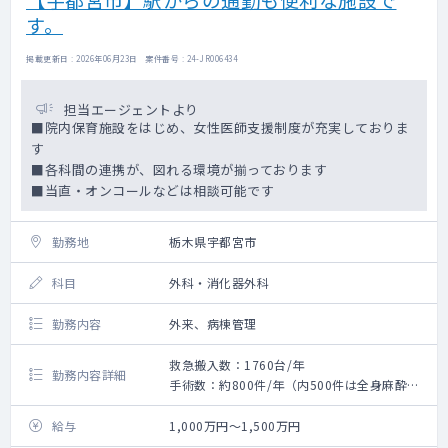
す。
掲載更新日 : 2026年06月23日 案件番号 : 24-JR006434
担当エージェントより
■院内保育施設をはじめ、女性医師支援制度が充実しておりま
す
■各科間の連携が、図れる環境が揃っております
■当直・オンコールなどは相談可能です
勤務地
栃木県宇都宮市
科目
外科・消化器外科
勤務内容
外来、病棟管理
救急搬入数：1760台/年
勤務内容詳細
手術数：約800件/年（内500件は全身麻酔手
術となります）
常勤医師体制：5名（上部・下部・肝胆膵医師
給与
1,000万円～1,500万円
がそろっています）