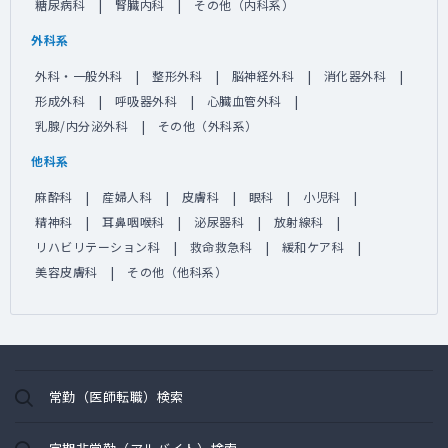
糖尿病科
腎臓内科
その他（内科系）
外科系
外科・一般外科
整形外科
脳神経外科
消化器外科
形成外科
呼吸器外科
心臓血管外科
乳腺/内分泌外科
その他（外科系）
他科系
麻酔科
産婦人科
皮膚科
眼科
小児科
精神科
耳鼻咽喉科
泌尿器科
放射線科
リハビリテーション科
救命救急科
緩和ケア科
美容皮膚科
その他（他科系）
常勤（医師転職）検索