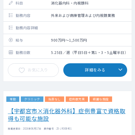
科目
消化器内科・内視鏡科
勤務内容
外来および病棟管理および内視鏡業務
勤務内容詳細
給与
900万円～1,500万円
勤務日数
5.25日／週（平日5日＋第1・3・5土曜半日）
お気に入り
詳細をみる
常勤
クリニック
当直なし
症例数充実
綺麗な施設
【宇都宮市×消化器外科】症例豊富で資格取
得も可能な施設
掲載更新日 : 2026年06月17日 案件番号 : 25-JR308401