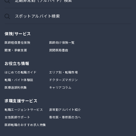
定期非常勤（アルバイト）検索
スポットアルバイト検索
保険/サービス
医師賠償責任保険
医師向け保険一覧
開業・承継支援
民間医局書店
お役立ち情報
はじめての転職ガイド
エリア別・転職市場
転職・バイト体験談
ドクターズマガジン
医療過誤判例集
キャリアコラム
求職支援サービス
転職エージェントサービス
非常勤アルバイト紹介
女性医師サポート
専攻医・専修医の方へ
医師転職のおすすめ求人特集