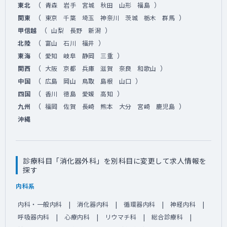
（
）
東北
青森
岩手
宮城
秋田
山形
福島
（
）
関東
東京
千葉
埼玉
神奈川
茨城
栃木
群馬
（
）
甲信越
山梨
長野
新潟
（
）
北陸
富山
石川
福井
（
）
東海
愛知
岐阜
静岡
三重
（
）
関西
大阪
京都
兵庫
滋賀
奈良
和歌山
（
）
中国
広島
岡山
鳥取
島根
山口
（
）
四国
香川
徳島
愛媛
高知
（
）
九州
福岡
佐賀
長崎
熊本
大分
宮崎
鹿児島
沖縄
診療科目「消化器外科」を別科目に変更して求人情報を
探す
内科系
内科・一般内科
消化器内科
循環器内科
神経内科
呼吸器内科
心療内科
リウマチ科
総合診療科