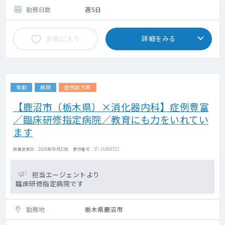
外科学会・消化器外科学会の専門医・指導医
勤務日数
週5日
をお持ちの先生がいるため
指導体制も充実しています。
お気に入り
詳細をみる
※外科学会・消化器外科学会の認定施設とな
ります。
常勤
病院
症例数充実
【鹿沼市（栃木県）×消化器内科】症例豊富
／臨床研修指定病院／教育にも力をいれてい
ます
掲載更新日 : 2026年06月23日 案件番号 : 17-JL003721
担当エージェントより
臨床研修指定病院です
勤務地
栃木県鹿沼市