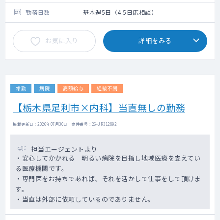
勤務日数
基本週5日（4.5日応相談）
お気に入り
詳細をみる
常勤
病院
高額給与
経験不問
【栃木県足利市×内科】当直無しの勤務
掲載更新日 : 2026年07月30日 案件番号 : 26-JR312892
担当エージェントより
・安心してかかれる 明るい病院を目指し地域医療を支えてい
る医療機関です。
・専門医をお持ちであれば、それを活かして仕事をして頂けま
す。
・当直は外部に依頼しているのでありません。