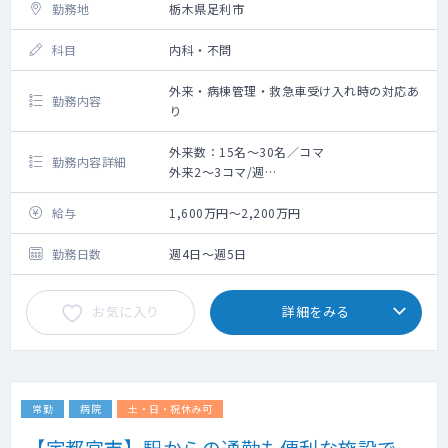
勤務地
栃木県足利市
科目
内科・不問
外来・病棟管理・救急車受け入れ時の対応あ
勤務内容
り
外来数：15名～30名／コマ
勤務内容詳細
外来2〜3コマ/週
病棟管理:主治医制15〜30名
給与
1,600万円～2,200万円
勤務日数
週4日～週5日
お気に入り
詳細をみる
常勤
病院
土・日・祝休み可
【宇都宮市】駅からの通勤も便利な施設で