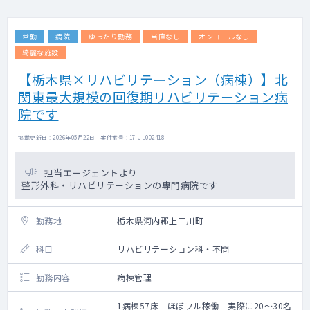
常勤
病院
ゆったり勤務
当直なし
オンコールなし
綺麗な施設
【栃木県×リハビリテーション（病棟）】北
関東最大規模の回復期リハビリテーション病
院です
掲載更新日 : 2026年05月22日 案件番号 : 17-JL002418
担当エージェントより
整形外科・リハビリテーションの専門病院です
勤務地
栃木県河内郡上三川町
科目
リハビリテーション科・不問
勤務内容
病棟管理
1病棟57床 ほぼフル稼働 実際に20～30名