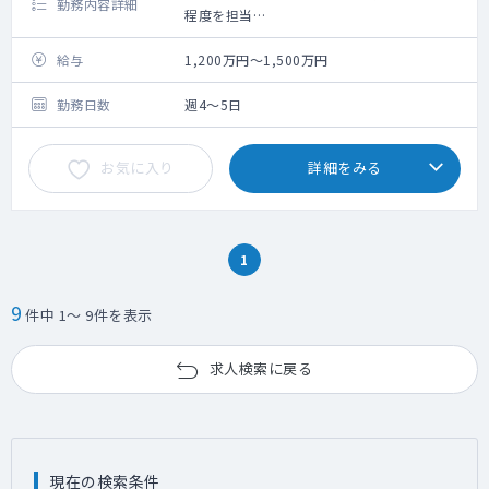
勤務内容詳細
程度を担当
救急搬入数：0～3台/日
手術数：約1800件／年
給与
1,200万円～1,500万円
回診は1～2回/日
勤務日数
週4～5日
お気に入り
詳細をみる
1
9
件中 1～ 9件を表示
求人検索に戻る
現在の検索条件