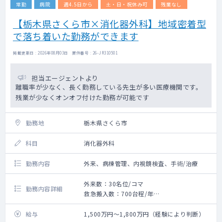
常勤
病院
週4.5日から
土・日・祝休み可
残業なし
【栃木県さくら市×消化器外科】地域密着型
で落ち着いた勤務ができます
掲載更新日 : 2026年08月03日 案件番号 : 26-JR310501
担当エージェントより
離職率が少なく、長く勤務している先生が多い医療機関です。
残業が少なくオンオフ付けた勤務が可能です
勤務地
栃木県さくら市
科目
消化器外科
勤務内容
外来、病棟管理、内視鏡検査、手術/治療
外来数：30名位/コマ
勤務内容詳細
救急搬入数：700台程/年
手術数：12～15件/月
給与
1,500万円～1,800万円（経験により判断）