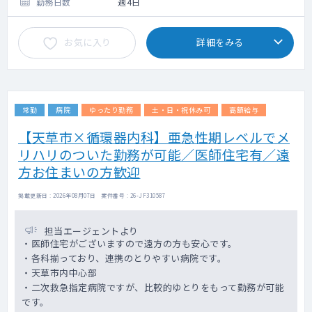
（アルコール依存症も稀にいます）
勤務日数
週4日
〇指導医のサポート体制がございます。
お気に入り
詳細をみる
常勤
病院
ゆったり勤務
土・日・祝休み可
高額給与
【天草市×循環器内科】亜急性期レベルでメ
リハリのついた勤務が可能／医師住宅有／遠
方お住まいの方歓迎
掲載更新日 : 2026年08月07日 案件番号 : 26-JF310587
担当エージェントより
・医師住宅がございますので遠方の方も安心です。
・各科揃っており、連携のとりやすい病院です。
・天草市内中心部
・二次救急指定病院ですが、比較的ゆとりをもって勤務が可能
です。