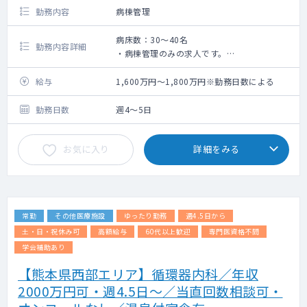
勤務内容
病棟管理
病床数：30～40名
勤務内容詳細
・病棟管理のみの求人です。
・内科対応が可能な医師であれば、相談可能
です。
給与
1,600万円～1,800万円※勤務日数による
勤務日数
週4～5日
お気に入り
詳細をみる
常勤
その他医療施設
ゆったり勤務
週4.5日から
土・日・祝休み可
高額給与
60代以上歓迎
専門医資格不問
学会補助あり
【熊本県西部エリア】循環器内科／年収
2000万円可・週4.5日〜／当直回数相談可・