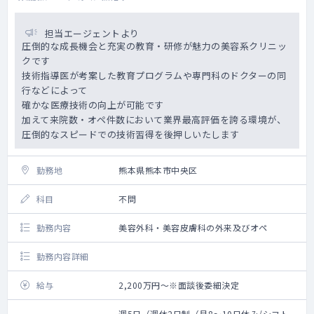
担当エージェントより
圧倒的な成長機会と充実の教育・研修が魅力の美容系クリニッ
クです
技術指導医が考案した教育プログラムや専門科のドクターの同
行などによって
確かな医療技術の向上が可能です
加えて来院数・オペ件数において業界最高評価を誇る環境が、
圧倒的なスピードでの技術習得を後押しいたします
勤務地
熊本県熊本市中央区
科目
不問
勤務内容
美容外科・美容皮膚科の外来及びオペ
勤務内容詳細
給与
2,200万円～※面談後委細決定
週5日（週休2日制（月8～10日休み/シフト