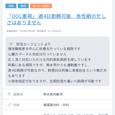
常勤
病院
ゆったり勤務
「QOL重視」 週4日勤務可能 急性期の忙し
さはありません
掲載更新日 : 2026年07月29日 案件番号 : 20-JA006306
担当エージェントより
慢性期疾患を中心に診療を行っている病院です
心臓カテーテル対応は行っていません
広く浅く対応いただける内科医系医師を探しています
阿蘇にある病院ですが、熊本市からも通勤圏ですし、
週4日勤務が可能なので、勤務日は阿蘇に単身赴任という働き方
もあります
※救急指定がありますが、比較的落ち着いた勤務が可能です
勤務地
熊本県阿蘇市
科目
循環器内科・内科