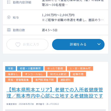
勤務内容詳細
理20〜30名程度
<概要>
・募集背景：診療体制の強化（重症心身障害
1,200万円～2,000万円
給与
児・者の全身管理体制をより強固にするため
※ご経験や前職の待遇を考慮し、面談のうえ
の増員募集）
決定
・医師体制：常勤医師数8名、非常勤医師数
勤務日数
週4.5～5日
12名
・対応数：主治医制での病棟管理がメイン。
お気に入り
詳細をみる
・可能な検査：心エコー、心電図、X線など
・病棟管理：施設全体の170床（医療型障害
児入所施設病床110床／療育介護病床60床）
のうち、主治医として20〜30名程度をご担当
いただきます。
常勤
老健・介護医療院
ゆったり勤務
土・日・祝休み可
・当直：月2回以上
・オンコール有無：なし（夜間のファースト
当直なし
オンコールなし
60代以上歓迎
経験不問
コールは当直医がすべて対応するため、自宅
院長・管理職募集
専門医資格不問
通勤便利
待機や突発的な呼び出しはありません）。
【熊本県熊本エリア】老健での入所者健康管
・手当：当直手当別途支給
理／熊本市内中心部に立地する老健施設です
■福利・厚生について
・社会保険完備（健康保険、厚生年金、雇用
掲載更新日 : 2026年06月15日 案件番号 : 26-JF313612
保険、労災保険）