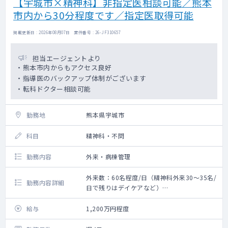
【宇城市×精神科】非指定医相談可能／熊本
市内から30分程度です／指定医取得可能
掲載更新日 : 2026年08月07日 案件番号 : 26-JF310657
担当エージェントより
・熊本市内からもアクセス良好
・指導医のバックアップ体制がございます
・転科ドクター相談可能
勤務地
熊本県宇城市
科目
精神科・不問
勤務内容
外来・病棟管理
外来数：60名程度/日（精神科外来30～35名/
勤務内容詳細
日で残りはデイケアなど）
救急搬入数：なし
〇外来・病棟の対応
給与
1,200万円程度
〇うつ病、認知症の患者の割合が高いです