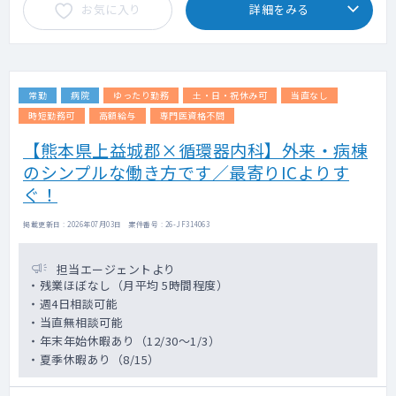
お気に入り
詳細をみる
常勤
病院
ゆったり勤務
土・日・祝休み可
当直なし
時短勤務可
高額給与
専門医資格不問
【熊本県上益城郡×循環器内科】外来・病棟
のシンプルな働き方です／最寄りICよりす
ぐ！
掲載更新日 : 2026年07月03日 案件番号 : 26-JF314063
担当エージェントより
・残業ほぼなし（月平均 5時間程度）
・週4日相談可能
・当直無相談可能
・年末年始休暇あり（12/30～1/3）
・夏季休暇あり（8/15）