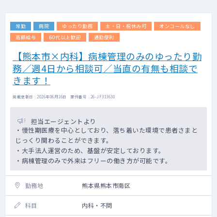
常勤
病院
ゆったり勤務
土・日・祝休み可
オンコールなし
高額給与
60代以上歓迎
通勤便利
【熊本市×内科】病棟管理のみのゆったり勤
務／週4日から相談可／当直の有無も相談で
きます！
掲載更新日 : 2026年06月16日 案件番号 : 26-JF313630
担当エージェントより
・慢性期医療を中心としており、落ち着いた環境で患者さまと
じっくり関わることができます。
・大手法人運営のため、基盤が安定しております。
・病棟管理のみで外来はフリーの働き方が可能です。
勤務地
熊本県熊本市南区
科目
内科・不問