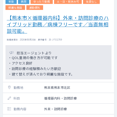
常勤
病院
ゆったり勤務
土・日・祝休み可
当直なし
綺麗な施設
通勤便利
【熊本市×循環器内科】外来・訪問診療のハ
イブリッド勤務／病棟フリーです／当直無相
談可能。
掲載更新日 : 2026年06月16日 案件番号 : 26-JF311769
担当エージェントより
・QOL重視の働き方が可能です
・アクセス良好
・訪問診療の経験積みたい方歓迎
・建て替えが済んでおり綺麗な施設です。
勤務地
熊本県熊本市北区
科目
循環器内科・訪問診療
勤務内容
外来・訪問診療