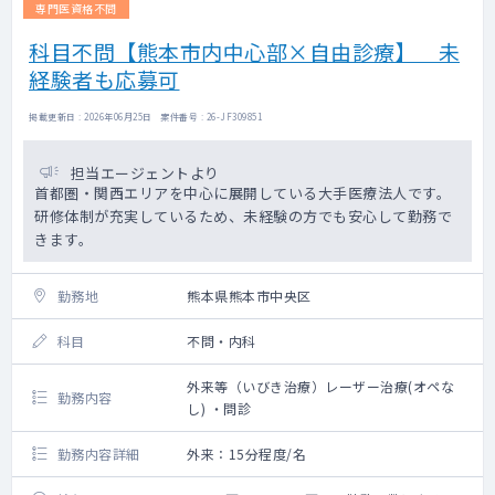
専門医資格不問
科目不問【熊本市内中心部×自由診療】 未
経験者も応募可
掲載更新日 : 2026年06月25日 案件番号 : 26-JF309851
担当エージェントより
首都圏・関西エリアを中心に展開している大手医療法人です。
研修体制が充実しているため、未経験の方でも安心して勤務で
きます。
勤務地
熊本県熊本市中央区
科目
不問・内科
外来等（いびき治療）レーザー治療(オペな
勤務内容
し) ・問診
勤務内容詳細
外来：15分程度/名