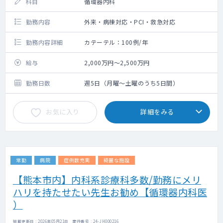
科目
循環器内科
勤務内容
外来・病棟対応・PCI・救急対応
勤務内容詳細
カテーテル：100例/年
給与
2,000万円～2,500万円
勤務日数
週5日（月曜～土曜のうち5日間）
お気に入り
詳細をみる
常勤
病院
症例数充実
綺麗な施設
【熊本市内】内科系診療科多数/勤務にメリ
ハリを持たせたい先生お勧め【循環器内科医
）
掲載更新日 : 2026年05月21日 案件番号 : 24-JH000216