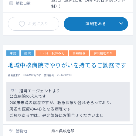
勤務日数
制））
お気に入り
詳細をみる
常勤
病院
土・日・祝休み可
高額給与
学会補助あり
地域中核病院でやりがいを持てるご勤務です
掲載更新日 : 2026年07月22日 案件番号 : 20-JA002593
担当エージェントより
公立病院の求人です
200床未満の病院ですが、救急医療や各科そろっており、
周辺の医療の中心となる病院です
ご興味ある方は、是非気軽にお問合せくださいませ
勤務地
熊本県球磨郡