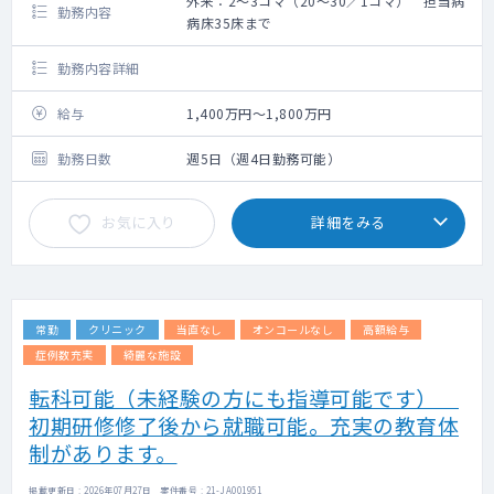
外来：2～3コマ（20～30／1コマ） 担当病
勤務内容
病床35床まで
勤務内容詳細
給与
1,400万円～1,800万円
勤務日数
週5日（週4日勤務可能）
お気に入り
詳細をみる
常勤
クリニック
当直なし
オンコールなし
高額給与
症例数充実
綺麗な施設
転科可能（未経験の方にも指導可能です）
初期研修修了後から就職可能。充実の教育体
制があります。
掲載更新日 : 2026年07月27日 案件番号 : 21-JA001951