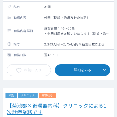
科目
不問
勤務内容
外来（問診・治療方針の決定）
受診者数：40～50名
勤務内容詳細
・外来対応をお願いいたします（問診・治療
方針の決定等）
・基本は問診のみになります
給与
2,203万円～2,754万円※勤務日数による
勤務日数
週4～5日
お気に入り
詳細をみる
常勤
クリニック
高額給与
【菊池郡×循環器内科】クリニックによる1
次診療業務です