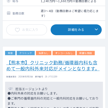
給与
1,240万円～1,660万円※勤務日数による
週3～4日（勤務日数はご希望に極力応じま
勤務日数
す）
お気に入り
詳細をみる
常勤
クリニック
当直なし
オンコールなし
綺麗な施設
【熊本市】クリニック勤務/循環器内科も含
めて一般内科外来対応がメインとなります。
掲載更新日 : 2026年06月16日 案件番号 : 26-JF311209
担当エージェントより
●内科外来の対応をお願いします。
●ご専門の循環器内科の対応と一般内科対応をお願いしており
ます。