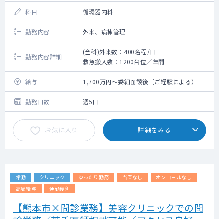
科目
循環器内科
勤務内容
外来、病棟管理
(全科)外来数：400名程/日
勤務内容詳細
救急搬入数：1200台位／年間
給与
1,700万円～委細面談後（ご経験による）
勤務日数
週5日
お気に入り
詳細をみる
常勤
クリニック
ゆったり勤務
当直なし
オンコールなし
高額給与
通勤便利
【熊本市×問診業務】美容クリニックでの問