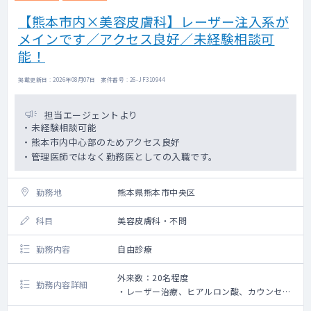
【熊本市内×美容皮膚科】レーザー注入系が
メインです／アクセス良好／未経験相談可
能！
掲載更新日 : 2026年08月07日 案件番号 : 26-JF310944
担当エージェントより
・未経験相談可能
・熊本市内中心部のためアクセス良好
・管理医師ではなく勤務医としての入職です。
勤務地
熊本県熊本市中央区
科目
美容皮膚科・不問
勤務内容
自由診療
外来数：20名程度
勤務内容詳細
・レーザー治療、ヒアルロン酸、カウンセリ
ング等の勤務です。