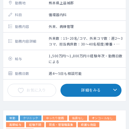
勤務地
熊本県上益城郡
科目
循環器内科
勤務内容
外来、病棟管理
外来数：15~20名/コマ、外来コマ数：週2～3
勤務内容詳細
コマ、担当病床数：30～40名程度/療養・地
域包括を担当、訪問診療：月2回程度/敷地内
の高齢者施設
1,500万円～1,800万円※経験年次・勤務日数
給与
主な疾患：高齢者の慢性疾患・軽度急性期疾
による
患（熱発・感冒等）
病棟管理：主治医制として30～40名程度の患
勤務日数
週4～5日も相談可能
者受持ち
お気に入り
詳細をみる
常勤
クリニック
ゆったり勤務
当直なし
オンコールなし
高額給与
経験不問
院長・管理職募集
綺麗な施設