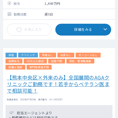
・未経験相談可能（研修あり）
給与
1,440万円
・完全予約制
勤務日数
週5日
お気に入り
詳細をみる
常勤
クリニック
残業なし
当直なし
オンコールなし
高額給与
60代以上歓迎
経験不問
院長・管理職募集
綺麗な施設
専門医資格不問
【熊本中央区×外来のみ】全国展開のAGAク
リニックご勤務です！若手からベテラン医ま
で相談可能！
掲載更新日 : 2026年07月29日 案件番号 : 24-JH002567
担当エージェントより
・勤務曜日などは相談可能です