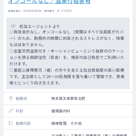
オンコールなし／温泉付宿舎有
掲載更新日 : 2026年06月16日 案件番号 : 26-JF313670
担当エージェントより
◇救急告示なし、オンコールなし（夜間はすべて当直医がカバ
ー）のため、勤務外の時間に拘束されるストレスがなく、残業
もほぼありません。
◇全室天然温泉付き・オーシャンビューという抜群のロケーシ
ョンを誇る医師住宅（官舎）を、格安の自己負担でご利用いた
だけます。
◇重症心身障害児（者）の方々を支える社会貢献度の高い医療
です。主治医として20〜30名程度を落ち着いて管理でき、患者
様とじっくり向き合えます。
勤務地
熊本県天草郡苓北町
科目
循環器内科
勤務内容
病棟管理、その他
主治医として重症心身障害児（者）の病棟管