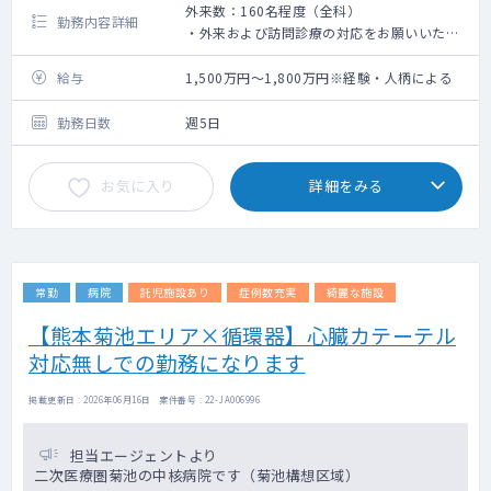
外来数：160名程度（全科）
勤務内容詳細
・外来および訪問診療の対応をお願いいたし
ます。
・病棟はフリーです。
給与
1,500万円～1,800万円※経験・人柄による
・訪問診療の患者は70名程度、今後増員をし
ていきたい意向です（ほとんど施設）
勤務日数
週5日
お気に入り
詳細をみる
常勤
病院
託児施設あり
症例数充実
綺麗な施設
【熊本菊池エリア×循環器】心臓カテーテル
対応無しでの勤務になります
掲載更新日 : 2026年06月16日 案件番号 : 22-JA006996
担当エージェントより
二次医療圏菊池の中核病院です（菊池構想区域）