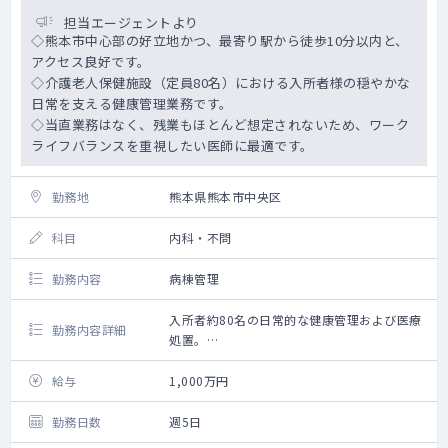
・医師住宅完備（全室天然温泉付き・オーシ
担当エージェントより
ャンビューのアパート・官舎を格安で利用可
◇熊本市中心部の好立地かつ、最寄り駅から徒歩10分以内と、
能）
アクセス良好です。
・学会参加費用補助あり（年100,000円以
◇介護老人保健施設（定員80名）における入所者様の穏やかな
内、参加時は有給扱い）
日常を支える健康管理業務です。
・赴任手当あり（引越し費用支給、法人規定
◇当直業務はなく、残業もほとんど想定されないため、ワーク
の上限あり）
ライフバランスを重視したい医師に最適です。
・退職金制度あり
勤務地
熊本県熊本市中央区
科目
内科・不問
勤務内容
病棟管理
入所者約80名の日常的な健康管理および医療
勤務内容詳細
処置。
<概要>
・募集背景：常勤医師の負担軽減
給与
1,000万円
・医師体制：常勤医師1名体制
・対応数：入所者約80名の日常的な健康管理
勤務日数
週5日
および医療処置。