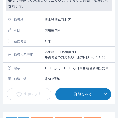
●院長も優しく地域のクリニックとして多くの患者さんが来院
されます。
勤務地
熊本県熊本市北区
科目
循環器内科
勤務内容
外来
外来数：60名程度/日
勤務内容詳細
●循環器の対応及び一般内科外来がメインの
業務です。
給与
1,500万円～1,800万円※面談後委細決定※
勤務日数
週5日勤務
お気に入り
詳細をみる