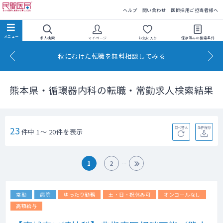
民間医局
ヘルプ
問い合わせ
医師採用ご担当者様へ
求人検索
マイページ
お気に入り
保存済みの
検索条件
秋にむけた転職を無料相談してみる
熊本県・循環器内科の転職・常勤求人検索結果
23
並べ替え
条件保存
件中 1～ 20件を表示
1
2
常勤
病院
ゆったり勤務
土・日・祝休み可
オンコールなし
高額給与