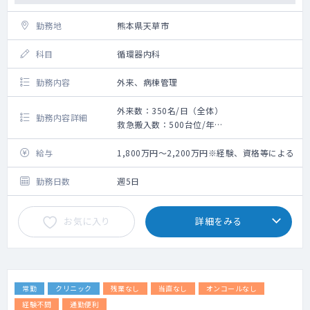
勤務地
熊本県天草市
科目
循環器内科
勤務内容
外来、病棟管理
外来数：350名/日（全体）
勤務内容詳細
救急搬入数：500台位/年
〇外来・病棟の対応をお願いいたします。
〇各科揃っており、連携がスムーズです。
給与
1,800万円～2,200万円※経験、資格等による
〇カテーテルの対応はございません。
〇○救急車は年間500台程度
勤務日数
週5日
お気に入り
詳細をみる
常勤
クリニック
残業なし
当直なし
オンコールなし
経験不問
通勤便利