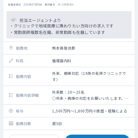
掲載更新日 : 2026年07月09日 案件番号 : 24-JH000419
担当エージェントより
・クリニックで地域医療に携わりたい方向けの求人です
・常勤医師複数名在籍、非常勤医も在籍しています
勤務地
熊本県菊池郡
科目
循環器内科
外来、病棟対応（19床の有床クリニックで
勤務内容
す）
外来数：20～25名
勤務内容詳細
○外来・病棟の対応をお願いいたします。
○透析管理の対応は不要です。
○地域の慢性疾患の患者がほとんどです。
給与
1,500万円～1,800万円※医歴・経験による
〇訪問診療は院長が対応しておりますが、稀
に対応をお願いする場合がございます。
勤務日数
週5日