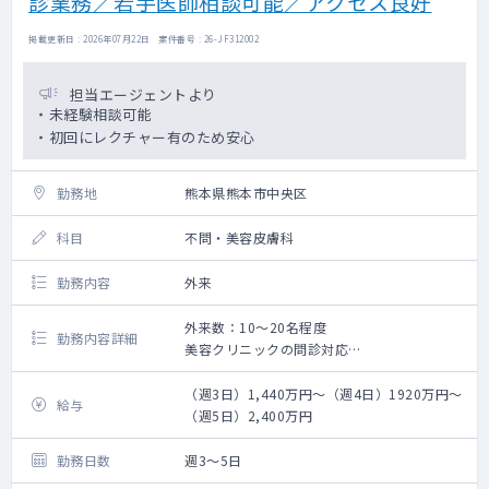
診業務／若手医師相談可能／アクセス良好
掲載更新日 : 2026年07月22日 案件番号 : 26-JF312002
担当エージェントより
・未経験相談可能
・初回にレクチャー有のため安心
勤務地
熊本県熊本市中央区
科目
不問・美容皮膚科
勤務内容
外来
外来数：10～20名程度
勤務内容詳細
美容クリニックの問診対応
・脂肪溶解注射
・陰茎注射
（週3日）1,440万円～（週4日）1920万円～
給与
（週5日）2,400万円
勤務日数
週3～5日