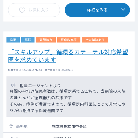
・病棟管理：老健入所棟（定員80名）の管
お気に入り
詳細をみる
理。（施設医師として全体を統括）
・当直：無し
■福利・厚生について
・社会保険完備（勤務条件による）
常勤
病院
高額給与
症例数充実
学会補助あり
・無料駐車場あり
・交通費別途支給
「スキルアップ」循環器カテーテル対応希望
医を求めています
掲載更新日 : 2026年05月22日 案件番号 : 21-JA002716
担当エージェントより
月間の平均退院患者数は、循環器系で23.1名で、当病院の入院
のほとんどが循環器系の疾患です
その為、症例が豊富ですので、循環器内科医にとって非常にや
りがいを持てる医療機関です
勤務地
熊本県熊本市中央区