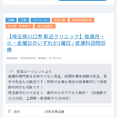
定期
日勤
クリニック
経験不問
専門医資格不問
専攻医・専修医可
週1日勤務可
【埼玉県川口市 駅近クリニック】毎週月・
火・金曜日のいずれか1曜日 / 皮膚科訪問診
療
掲載更新日 : 2026年08月05日 案件番号 : 26-TR337261
担当エージェントより
皮膚科専門医をお持ちでない先生、訪問診療未経験の先生、若
手の先生も大歓迎です！研修が必要な場合は他事業所にて他医
師の同行も可能です！
埼玉県内だけではなく、都内からのアクセス良好！（池袋駅か
ら15分位、上野駅・新宿駅から20分位）
路線
JR京浜東北線