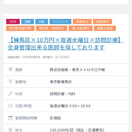
NEW
定期
日勤
クリニック
高額給与
通勤便利
専門医資格不問
専攻医・専修医可
週1日勤務可
綺麗な施設
【練馬区×10万円×毎週水曜日×訪問診療】
全身管理出来る医師を探しております
掲載更新日 : 2026年08月06日 案件番号 : 26-TQ342611
路線
西武池袋線・東京メトロ大江戸線
勤務地
東京都練馬区
科目
訪問診療・内科
日程/時間
毎週水曜日 9:00～18:00
勤務開始時期
応相談
給与
100,000円/回（税込・交通費別）