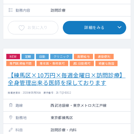
勤務内容
訪問診療
お気に入り
詳細をみる
NEW
定期
日勤
クリニック
高額給与
通勤便利
専門医資格不問
専攻医・専修医可
週1日勤務可
綺麗な施設
【練馬区×10万円×毎週金曜日×訪問診療】
全身管理出来る医師を探しております
掲載更新日 : 2026年08月06日 案件番号 : 26-TQ342612
路線
西武池袋線・東京メトロ大江戸線
勤務地
東京都練馬区
科目
訪問診療・内科