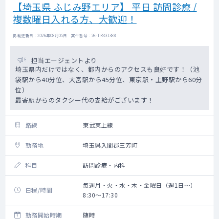
【埼玉県 ふじみ野エリア】 平日 訪問診療 /
複数曜日入れる方、大歓迎！
掲載更新日 : 2026年08月05日 案件番号 : 26-TR331388
担当エージェントより
埼玉県内だけではなく、都内からのアクセスも良好です！（池
袋駅から40分位、大宮駅から45分位、東京駅・上野駅から60分
位）
最寄駅からのタクシー代の支給がございます！
路線
東武東上線
勤務地
埼玉県入間郡三芳町
科目
訪問診療・内科
毎週月・火・水・木・金曜日（週1日～）
日程/時間
8:30～17:30
勤務開始時期
随時