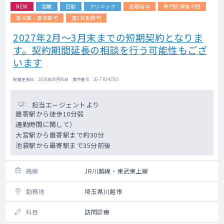
NEW
定期
日勤
クリニック
高額給与
専門医資格不問
専攻医・専修医可
週1日勤務可
2027年2月～3月末までの短期契約となりま
す。契約期間延長の相談を行う可能性もござ
います
掲載更新日 : 2026年08月06日 案件番号 : 26-TR342705
担当エージェントより
最寄駅から徒歩10分弱
通勤時間に関して）
大宮駅から最寄駅まで約30分
池袋駅から最寄駅まで35分前後
路線
JR川越線・東武東上線
勤務地
埼玉県川越市
科目
訪問診療