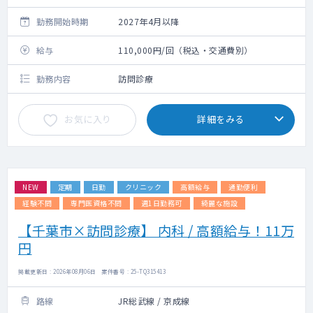
勤務開始時期
2027年4月以降
給与
110,000円/回（税込・交通費別）
勤務内容
訪問診療
お気に入り
詳細をみる
NEW
定期
日勤
クリニック
高額給与
通勤便利
経験不問
専門医資格不問
週1日勤務可
綺麗な施設
【千葉市×訪問診療】 内科 / 高額給与！11万
円
掲載更新日 : 2026年08月06日 案件番号 : 25-TQ315413
路線
JR総武線 / 京成線