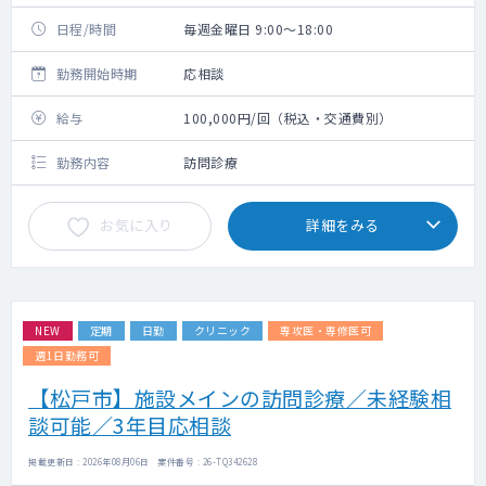
日程/時間
毎週金曜日 9:00～18:00
勤務開始時期
応相談
給与
100,000円/回（税込・交通費別）
勤務内容
訪問診療
お気に入り
詳細をみる
NEW
定期
日勤
クリニック
専攻医・専修医可
週1日勤務可
【松戸市】施設メインの訪問診療／未経験相
談可能／3年目応相談
掲載更新日 : 2026年08月06日 案件番号 : 26-TQ342628