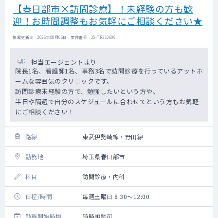
【春日部市×訪問診療】！未経験の方も歓
迎！お時間調整もお気軽にご相談ください★
掲載更新日 : 2026年08月06日 案件番号 : 25-TR310609
担当エージェントより
院長1名、看護師1名、事務3名で訪問診療を行っているアットホ
ームな雰囲気のクリニックです。
訪問診療未経験の方で、勉強したいという方や、
半日や隔週で自分のスケジュールに合わせてという方もお気軽
にご相談ください！
路線
東武伊勢崎線・野田線
勤務地
埼玉県春日部市
科目
訪問診療・内科
日程/時間
毎週土曜日 8:30～12:00
勤務開始時期
随時相談可