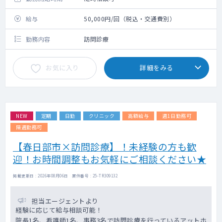
給与
50,000円/回（税込・交通費別）
勤務内容
訪問診療
お気に入り
詳細をみる
NEW
定期
日勤
クリニック
高額給与
週1日勤務可
隔週勤務可
【春日部市×訪問診療】！未経験の方も歓
迎！お時間調整もお気軽にご相談ください★
掲載更新日 : 2026年08月06日 案件番号 : 25-TR309132
担当エージェントより
経験に応じて給与相談可能！
院長1名、看護師1名、事務3名で訪問診療を行っているアットホ