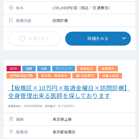
給与
100,000円/回（税込・交通費別）
勤務内容
訪問診療
お気に入り
詳細をみる
NEW
定期
日勤
クリニック
高額給与
通勤便利
専門医資格不問
専攻医・専修医可
週1日勤務可
綺麗な施設
【板橋区×10万円×毎週金曜日×訪問診療】
全身管理出来る医師を探しております
掲載更新日 : 2026年08月06日 案件番号 : 26-TQ339534
路線
東武東上線
勤務地
東京都板橋区