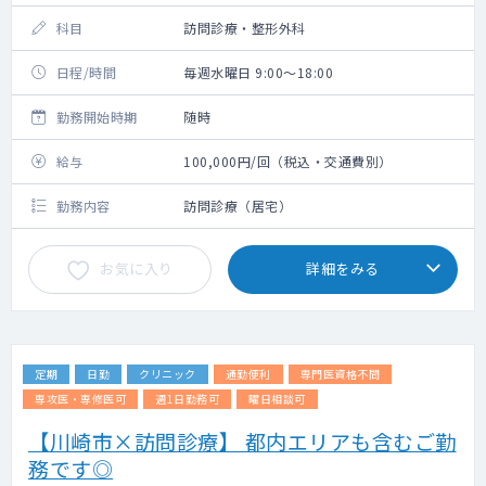
科目
訪問診療・整形外科
日程/時間
毎週水曜日 9:00～18:00
勤務開始時期
随時
給与
100,000円/回（税込・交通費別）
勤務内容
訪問診療（居宅）
お気に入り
詳細をみる
定期
日勤
クリニック
通勤便利
専門医資格不問
専攻医・専修医可
週1日勤務可
曜日相談可
【川崎市×訪問診療】 都内エリアも含むご勤
務です◎