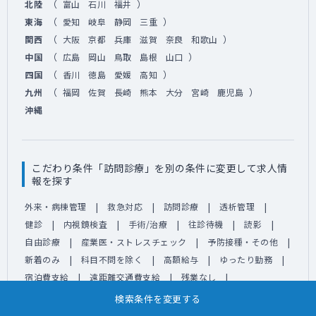
（
）
北陸
富山
石川
福井
（
）
東海
愛知
岐阜
静岡
三重
（
）
関西
大阪
京都
兵庫
滋賀
奈良
和歌山
（
）
中国
広島
岡山
鳥取
島根
山口
（
）
四国
香川
徳島
愛媛
高知
（
）
九州
福岡
佐賀
長崎
熊本
大分
宮崎
鹿児島
沖縄
こだわり条件「訪問診療」を別の条件に変更して求人情
報を探す
外来・病棟管理
救急対応
訪問診療
透析管理
健診
内視鏡検査
手術/治療
往診待機
読影
自由診療
産業医・ストレスチェック
予防接種・その他
新着のみ
科目不問を除く
高額給与
ゆったり勤務
宿泊費支給
遠距離交通費支給
残業なし
60代以上歓迎
経験不問
隔週勤務可
月1回勤務可
検索条件を変更する
期間限定可
専門医資格不問
専攻医・専修医可