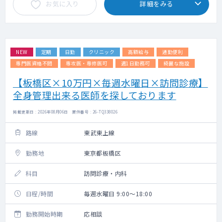
お気に入り
詳細をみる
NEW
定期
日勤
クリニック
高額給与
通勤便利
専門医資格不問
専攻医・専修医可
週1日勤務可
綺麗な施設
【板橋区×10万円×毎週水曜日×訪問診療】
全身管理出来る医師を探しております
掲載更新日 : 2026年08月06日 案件番号 : 26-TQ338026
路線
東武東上線
勤務地
東京都板橋区
科目
訪問診療・内科
日程/時間
毎週水曜日 9:00～18:00
勤務開始時期
応相談