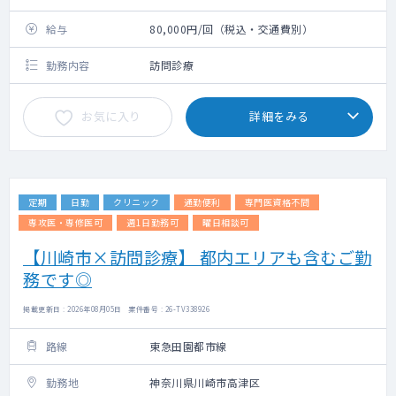
給与
80,000円/回（税込・交通費別）
勤務内容
訪問診療
お気に入り
詳細をみる
定期
日勤
クリニック
通勤便利
専門医資格不問
専攻医・専修医可
週1日勤務可
曜日相談可
【川崎市×訪問診療】 都内エリアも含むご勤
務です◎
掲載更新日 : 2026年08月05日 案件番号 : 26-TV338926
路線
東急田園都市線
勤務地
神奈川県川崎市高津区