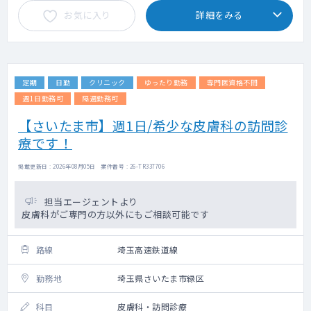
お気に入り
詳細をみる
定期
日勤
クリニック
ゆったり勤務
専門医資格不問
週1日勤務可
隔週勤務可
【さいたま市】週1日/希少な皮膚科の訪問診
療です！
掲載更新日 : 2026年08月05日 案件番号 : 26-TR337706
担当エージェントより
皮膚科がご専門の方以外にもご相談可能です
路線
埼玉高速鉄道線
勤務地
埼玉県さいたま市緑区
科目
皮膚科・訪問診療