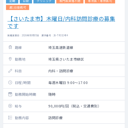
定期
日勤
クリニック
専門医資格不問
専攻医・専修医可
週1日勤務可
【さいたま市】木曜日/内科訪問診療の募集
です
掲載更新日 : 2026年08月05日 案件番号 : 26-TR332484
路線
埼玉高速鉄道線
勤務地
埼玉県さいたま市緑区
科目
内科・訪問診療
日程/時間
毎週木曜日 9:00～17:00
勤務開始時期
随時
給与
90,000円/回（税込・交通費別）
勤務内容
訪問診療