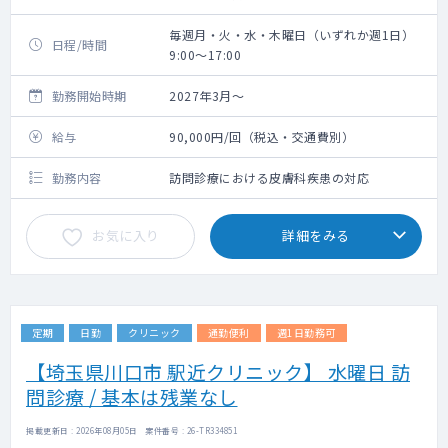
毎週月・火・水・木曜日（いずれか週1日）
日程/時間
9:00～17:00
勤務開始時期
2027年3月～
給与
90,000円/回（税込・交通費別）
勤務内容
訪問診療における皮膚科疾患の対応
お気に入り
詳細をみる
定期
日勤
クリニック
通勤便利
週1日勤務可
【埼玉県川口市 駅近クリニック】 水曜日 訪
問診療 / 基本は残業なし
掲載更新日 : 2026年08月05日 案件番号 : 26-TR334851