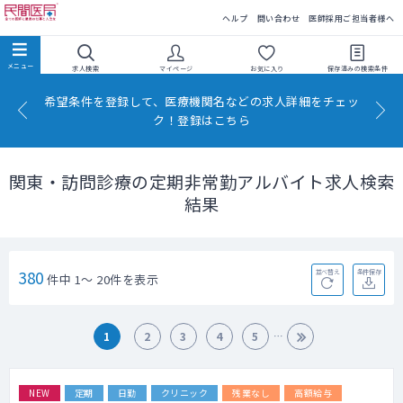
民間医局
ヘルプ
問い合わせ
医師採用ご担当者様へ
求人検索
マイページ
お気に入り
保存済みの
検索条件
希望条件を登録して、医療機関名などの求人詳細をチェッ
ク！登録はこちら
関東・訪問診療の定期非常勤アルバイト求人検索
結果
380
並べ替え
条件保存
件中 1～ 20件を表示
1
2
3
4
5
NEW
定期
日勤
クリニック
残業なし
高額給与