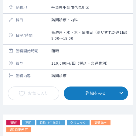
勤務地
千葉県千葉市花見川区
科目
訪問診療・内科
毎週月・水・木・金曜日（※いずれか週1回）
日程/時間
9:00～18:00
勤務開始時期
随時
給与
110,000円/回（税込・交通費別）
勤務内容
訪問診療
お気に入り
詳細をみる
NEW
定期
日勤（午前診）
クリニック
高額給与
週1日勤務可