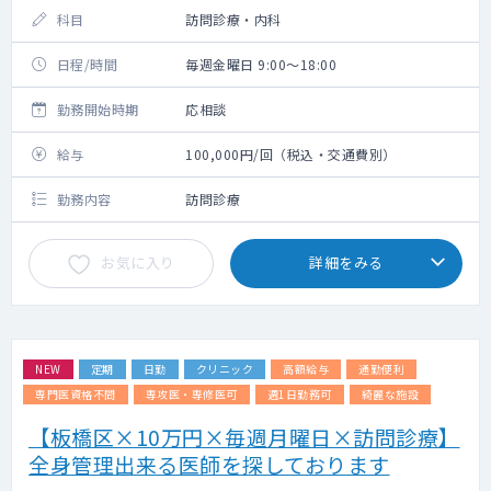
科目
訪問診療・内科
日程/時間
毎週金曜日 9:00～18:00
勤務開始時期
応相談
給与
100,000円/回（税込・交通費別）
勤務内容
訪問診療
お気に入り
詳細をみる
NEW
定期
日勤
クリニック
高額給与
通勤便利
専門医資格不問
専攻医・専修医可
週1日勤務可
綺麗な施設
【板橋区×10万円×毎週月曜日×訪問診療】
全身管理出来る医師を探しております