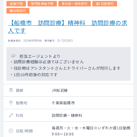
経験不問
専門医資格不問
専攻医・専修医可
週1日勤務可
曜日相談可
【船橋市 訪問診療】精神科 訪問診療の求
人です
掲載更新日 : 2026年08月06日 案件番号 : 25-TQ322933
担当エージェントより
・訪問診療経験は必須ではございません
・往診時はアシスタントさんとドライバーさんが同行します
・1日10件前後の対応です
路線
JR総武線
勤務地
千葉県船橋市
科目
訪問診療・精神科
毎週月・火・水・木曜日※いずれか週1日勤務
日程/時間
9:00～18:00