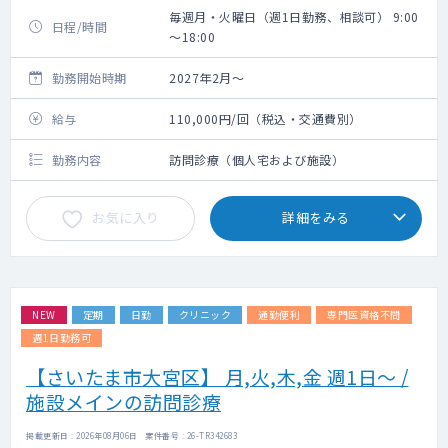
毎週月・火曜日（週1日勤務、相談可） 9:00
日程/時間
～18:00
勤務開始時期
2027年2月～
給与
110,000円/回（税込・交通費別）
勤務内容
訪問診療（個人宅および施設）
お気に入り
詳細をみる
NEW
定期
日勤
クリニック
通勤便利
専門医資格不問
週1日勤務可
【さいたま市大宮区】 月,火,木,金 週1日～ /
施設メインの訪問診療
掲載更新日 : 2026年08月06日 案件番号 : 26-TR342683