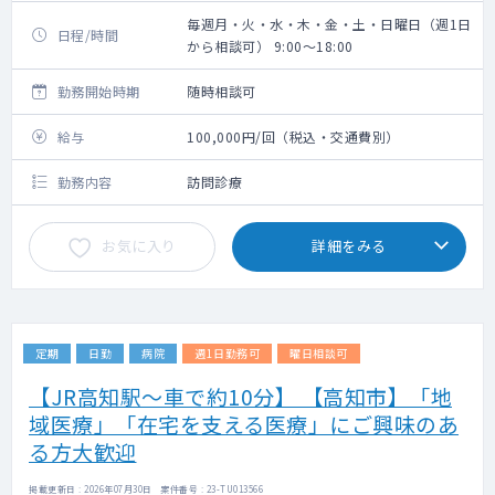
毎週月・火・水・木・金・土・日曜日（週1日
日程/時間
から相談可） 9:00～18:00
勤務開始時期
随時相談可
給与
100,000円/回（税込・交通費別）
勤務内容
訪問診療
お気に入り
詳細をみる
定期
日勤
病院
週1日勤務可
曜日相談可
【JR高知駅～車で約10分】 【高知市】「地
域医療」「在宅を支える医療」にご興味のあ
る方大歓迎
掲載更新日 : 2026年07月30日 案件番号 : 23-TU013566