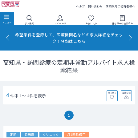
民間医局
ヘルプ
問い合わせ
医師採用ご担当者様へ
求人検索
マイページ
お気に入り
保存済みの
検索条件
希望条件を登録して、医療機関名などの求人詳細をチェッ
ク！登録はこちら
高知県・訪問診療の定期非常勤アルバイト求人検
索結果
4
並べ替え
条件保存
件中 1～ 4件を表示
1
定期
日当直
クリニック
月1回勤務可