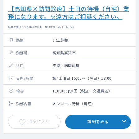
【高知県×訪問診療】土日の待機（自宅）業
務になります。※遠方はご相談ください。
掲載更新日 : 2026年08月06日 案件番号 : 25-TU321429
路線
JR土讃線
勤務地
高知県高知市
科目
不問・訪問診療
日程/時間
第4土曜日 15:00～（翌日）18:00
給与
110,000円/回（税込・交通費込）
勤務内容
オンコール待機（自宅）
お気に入り
詳細をみる