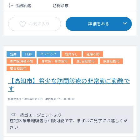
勤務内容
訪問診療
お気に入り
詳細をみる
定期
日勤
クリニック
残業なし
経験不問
専門医資格不問
専攻医・専修医可
週1日勤務可
隔週勤務可
曜日相談可
【高知市】希少な訪問診療の非常勤ご勤務で
す
掲載更新日 : 2026年07月13日 案件番号 : 26-TU341110
担当エージェントより
在宅医療未経験者も相談可能です、まずはご見学にお越しくだ
さい