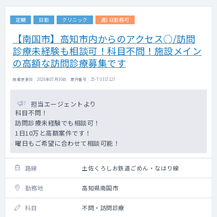
定期
日勤
クリニック
週1日勤務可
【南国市】高知市内からのアクセス○/訪問
診療未経験も相談可！科目不問！施設メイン
の高額な訪問診療募集です
掲載更新日 : 2026年07月30日 案件番号 : 25-TU317127
担当エージェントより
科目不問！
訪問診療未経験でも相談可！
1日10万と高額案件です！
曜日もご希望に合わせて相談可能！
路線
土佐くろしお鉄道ごめん・なはり線
勤務地
高知県南国市
科目
不問・訪問診療