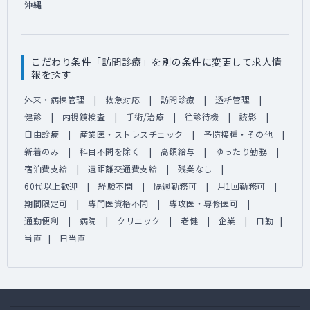
沖縄
こだわり条件「訪問診療」を別の条件に変更して求人情
報を探す
外来・病棟管理
救急対応
訪問診療
透析管理
健診
内視鏡検査
手術/治療
往診待機
読影
自由診療
産業医・ストレスチェック
予防接種・その他
新着のみ
科目不問を除く
高額給与
ゆったり勤務
宿泊費支給
遠距離交通費支給
残業なし
60代以上歓迎
経験不問
隔週勤務可
月1回勤務可
期間限定可
専門医資格不問
専攻医・専修医可
通勤便利
病院
クリニック
老健
企業
日勤
当直
日当直