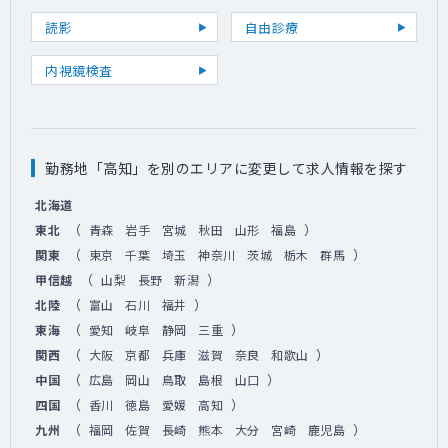
読影
自由診療
内視鏡検査
勤務地「高知」を別のエリアに変更して求人情報を探す
北海道
（
）
東北
青森
岩手
宮城
秋田
山形
福島
（
）
関東
東京
千葉
埼玉
神奈川
茨城
栃木
群馬
（
）
甲信越
山梨
長野
新潟
（
）
北陸
富山
石川
福井
（
）
東海
愛知
岐阜
静岡
三重
（
）
関西
大阪
京都
兵庫
滋賀
奈良
和歌山
（
）
中国
広島
岡山
鳥取
島根
山口
（
）
四国
香川
徳島
愛媛
高知
（
）
九州
福岡
佐賀
長崎
熊本
大分
宮崎
鹿児島