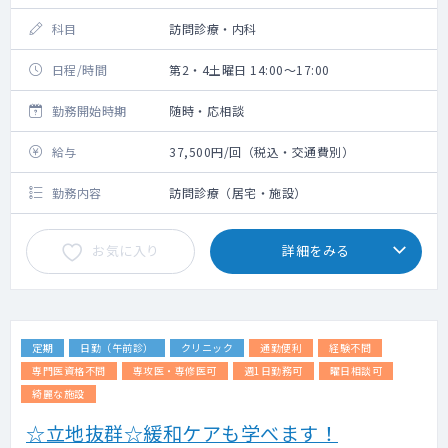
科目
訪問診療・内科
日程/時間
第2・4土曜日 14:00～17:00
勤務開始時期
随時・応相談
給与
37,500円/回（税込・交通費別）
勤務内容
訪問診療（居宅・施設）
お気に入り
詳細をみる
定期
日勤（午前診）
クリニック
通勤便利
経験不問
専門医資格不問
専攻医・専修医可
週1日勤務可
曜日相談可
綺麗な施設
☆立地抜群☆緩和ケアも学べます！