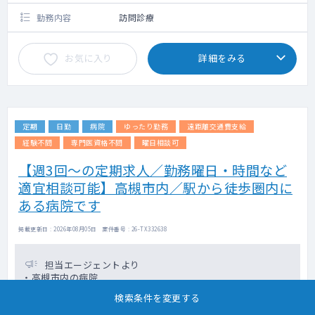
勤務内容
訪問診療
お気に入り
詳細をみる
定期
日勤
病院
ゆったり勤務
遠距離交通費支給
経験不問
専門医資格不問
曜日相談可
【週3回～の定期求人／勤務曜日・時間など
適宜相談可能】高槻市内／駅から徒歩圏内に
ある病院です
掲載更新日 : 2026年08月05日 案件番号 : 26-TX332638
担当エージェントより
・高槻市内の病院
・週3回からのご勤務になりますが、曜日や時間は相談可能です
検索条件を変更する