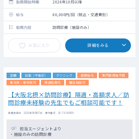
勤務開始時期
2026年10月以降
給与
60,000円/回（税込・交通費別）
勤務内容
訪問診療（施設のみ）
お気に入り
詳細をみる
定期
日勤（午後診）
クリニック
高額給与
専門医資格不問
専攻医・専修医可
隔週勤務可
曜日相談可
【大阪北摂×訪問診療】隔週・高額求人／訪
問診療未経験の先生でもご相談可能です！
掲載更新日 : 2026年08月07日 案件番号 : 26-TX342809
担当エージェントより
・施設のみの訪問診療