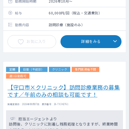
勤務開始時期
2026年10月～
給与
60,000円/回（税込・交通費別）
勤務内容
訪問診療（施設のみ）
お気に入り
詳細をみる
定期
日勤（午前診）
クリニック
専門医資格不問
週1日勤務可
【守口市×クリニック】訪問診療業務の募集
です／午前のみの相談も可能です！
掲載更新日 : 2026年08月07日 案件番号 : 26-TX342761
担当エージェントより
訪問後、クリニックに到着し残務処理となりますが、終業時間