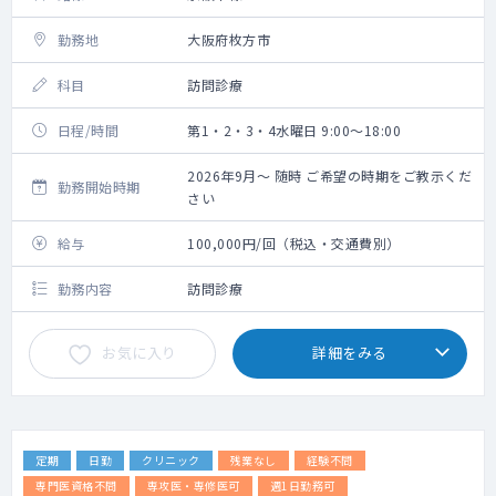
勤務地
大阪府枚方市
科目
訪問診療
日程/時間
第1・2・3・4水曜日 9:00～18:00
2026年9月～ 随時 ご希望の時期をご教示くだ
勤務開始時期
さい
給与
100,000円/回（税込・交通費別）
勤務内容
訪問診療
お気に入り
詳細をみる
定期
日勤
クリニック
残業なし
経験不問
専門医資格不問
専攻医・専修医可
週1日勤務可