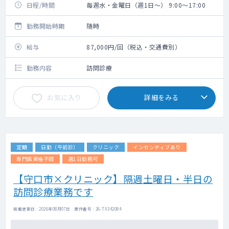
日程/時間
毎週水・金曜日（週1日～） 9:00～17:00
勤務開始時期
随時
給与
87,000円/回（税込・交通費別）
勤務内容
訪問診療
お気に入り
詳細をみる
定期
日勤（午前診）
クリニック
インセンティブあり
専門医資格不問
週1日勤務可
【守口市×クリニック】隔週土曜日・半日の
訪問診療業務です
掲載更新日 : 2026年08月07日 案件番号 : 26-TX342084