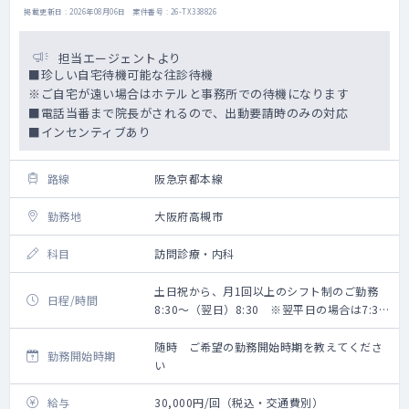
掲載更新日 : 2026年08月06日 案件番号 : 26-TX338826
担当エージェントより
■珍しい自宅待機可能な往診待機
※ご自宅が遠い場合はホテルと事務所での待機になります
■電話当番まで院長がされるので、出動要請時のみの対応
■インセンティブあり
路線
阪急京都本線
勤務地
大阪府高槻市
科目
訪問診療・内科
土日祝から、月1回以上のシフト制のご勤務
日程/時間
8:30～（翌日）8:30 ※翌平日の場合は7:30
までのご勤務です
随時 ご希望の勤務開始時期を教えてくださ
勤務開始時期
い
給与
30,000円/回（税込・交通費別）