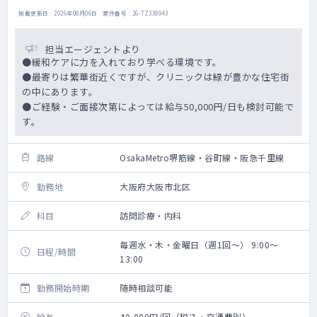
掲載更新日 : 2026年08月06日 案件番号 : 26-TZ339943
担当エージェントより
●緩和ケアに力を入れており学べる環境です。
●最寄りは繁華街近くですが、クリニックは緑が豊かな住宅街
の中にあります。
●ご経験・ご面接次第によっては給与50,000円/日も検討可能で
す。
路線
OsakaMetro堺筋線・谷町線・阪急千里線
勤務地
大阪府大阪市北区
科目
訪問診療・内科
毎週水・木・金曜日（週1回～） 9:00～
日程/時間
13:00
勤務開始時期
随時相談可能
給与
40,000円/回（税込・交通費別）