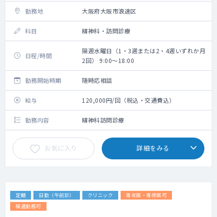
勤務地
大阪府大阪市浪速区
科目
精神科・訪問診療
隔週水曜日（1・3週または2・4週いずれか月
日程/時間
2回） 9:00～18:00
勤務開始時期
随時応相談
給与
120,000円/回（税込・交通費込）
勤務内容
精神科訪問診療
お気に入り
詳細をみる
定期
日勤（午前診）
クリニック
専攻医・専修医可
隔週勤務可