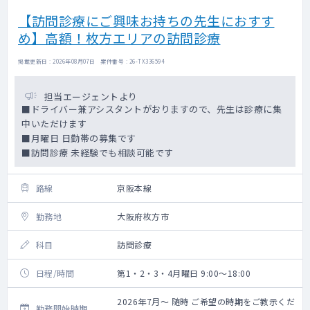
【訪問診療にご興味お持ちの先生におすす
め】高額！枚方エリアの訪問診療
掲載更新日 : 2026年08月07日 案件番号 : 26-TX336594
担当エージェントより
■ドライバー兼アシスタントがおりますので、先生は診療に集
中いただけます
■月曜日 日勤帯の募集です
■訪問診療 未経験でも相談可能です
路線
京阪本線
勤務地
大阪府枚方市
科目
訪問診療
日程/時間
第1・2・3・4月曜日 9:00～18:00
2026年7月～ 随時 ご希望の時期をご教示くだ
勤務開始時期