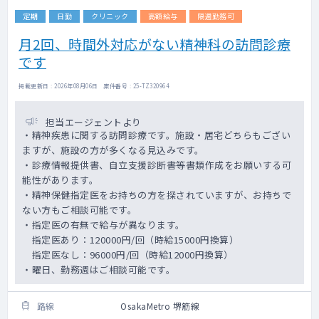
定期
日勤
クリニック
高額給与
隔週勤務可
月2回、時間外対応がない精神科の訪問診療
です
掲載更新日 : 2026年08月06日 案件番号 : 25-TZ320964
担当エージェントより
・精神疾患に関する訪問診療です。施設・居宅どちらもござい
ますが、施設の方が多くなる見込みです。
・診療情報提供書、自立支援診断書等書類作成をお願いする可
能性があります。
・精神保健指定医をお持ちの方を探されていますが、お持ちで
ない方もご相談可能です。
・指定医の有無で給与が異なります。
指定医あり：120000円/回（時給15000円換算）
指定医なし：96000円/回（時給12000円換算）
・曜日、勤務週はご相談可能です。
路線
OsakaMetro 堺筋線