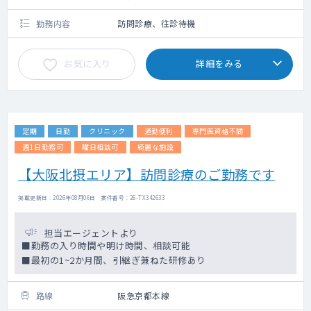
勤務内容
訪問診療、往診待機
お気に入り
詳細をみる
定期
日勤
クリニック
通勤便利
専門医資格不問
週1日勤務可
曜日相談可
綺麗な施設
【大阪北摂エリア】訪問診療のご勤務です
掲載更新日 : 2026年08月06日 案件番号 : 26-TX342633
担当エージェントより
■勤務の入り時間や明け時間、相談可能
■最初の1~2か月間、引継ぎ兼ねた研修あり
路線
阪急京都本線