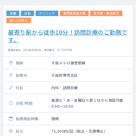
定期
日勤
クリニック
専門医資格不問
専攻医・専修医可
週1日勤務可
最寄り駅から徒歩10分！訪問診療のご勤務で
す。
掲載更新日 : 2026年08月06日 案件番号 : 24-TZ007098
路線
大阪メトロ御堂筋線
勤務地
大阪府堺市北区
科目
内科・訪問診療
毎週火・水・金曜日※週１日から相談可能
日程/時間
9:00～18:00
勤務開始時期
随時
給与
75,000円/回（税込・交通費込）