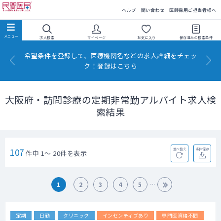
民間医局
ヘルプ
問い合わせ
医師採用ご担当者様へ
求人検索
マイページ
お気に入り
保存済みの
検索条件
希望条件を登録して、医療機関名などの求人詳細をチェッ
ク！登録はこちら
大阪府・訪問診療の定期非常勤アルバイト求人検
索結果
107
並べ替え
条件保存
件中 1～ 20件を表示
1
2
3
4
5
定期
日勤
クリニック
インセンティブあり
専門医資格不問