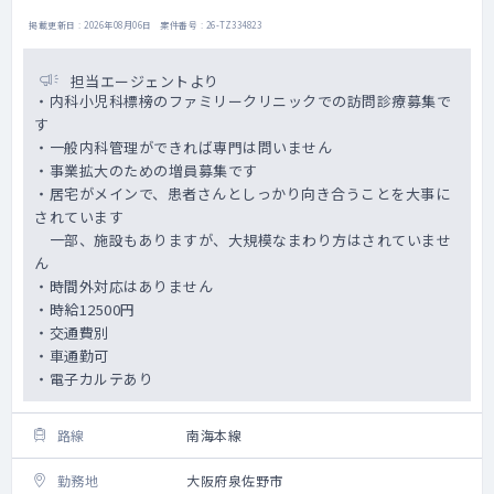
掲載更新日 : 2026年08月06日 案件番号 : 26-TZ334823
担当エージェントより
・内科小児科標榜のファミリークリニックでの訪問診療募集で
す
・一般内科管理ができれば専門は問いません
・事業拡大のための増員募集です
・居宅がメインで、患者さんとしっかり向き合うことを大事に
されています
一部、施設もありますが、大規模なまわり方はされていませ
ん
・時間外対応はありません
・時給12500円
・交通費別
・車通勤可
・電子カルテあり
路線
南海本線
勤務地
大阪府泉佐野市