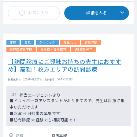
お気に入り
詳細をみる
定期
日勤
クリニック
残業なし
経験不問
専門医資格不問
専攻医・専修医可
週1日勤務可
【訪問診療にご興味お持ちの先生におすす
め】高額！枚方エリアの訪問診療
掲載更新日 : 2026年08月07日 案件番号 : 26-TX341383
担当エージェントより
■ドライバー兼アシスタントがおりますので、先生は診療に集
中いただけます
■水曜日 日勤帯の募集です
■訪問診療 未経験でも相談可能です
路線
京阪本線