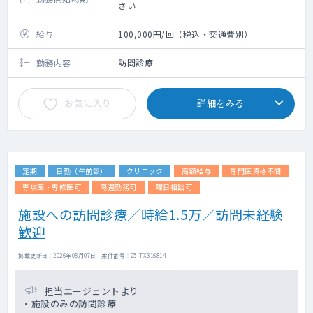
さい
給与
100,000円/回（税込・交通費別）
勤務内容
訪問診療
お気に入り
詳細をみる
定期
日勤（午前診）
クリニック
高額給与
専門医資格不問
専攻医・専修医可
隔週勤務可
曜日相談可
施設への訪問診療／時給1.5万／訪問未経験
歓迎
掲載更新日 : 2026年08月07日 案件番号 : 25-TX316814
担当エージェントより
・施設のみの訪問診療