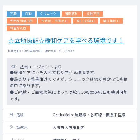
定期
日勤
クリニック
通勤便利
経験不問
専門医資格不問
専攻医・専修医可
週1日勤務可
曜日相談可
綺麗な施設
☆立地抜群☆緩和ケアを学べる環境です！
掲載更新日 : 2026年08月06日 案件番号 : 26-TZ339905
担当エージェントより
●緩和ケアに力を入れており学べる環境です。
●最寄りは繁華街近くですが、クリニックは緑が豊かな住宅街
の中にあります。
●ご経験・ご面接次第によっては給与100,000円/日も検討可能
です。
路線
OsakaMetro堺筋線・谷町線・阪急千里線
勤務地
大阪府大阪市北区