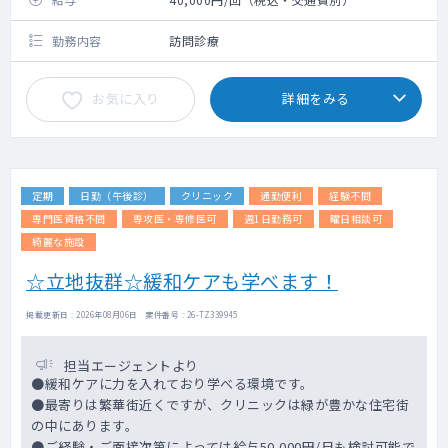
勤務内容
訪問診療
お気に入り
詳細をみる
定期
日勤（午後診）
クリニック
通勤便利
経験不問
専門医資格不問
専攻医・専修医可
週1日勤務可
曜日相談可
綺麗な施設
☆立地抜群☆緩和ケアも学べます！
掲載更新日 : 2026年08月06日 案件番号 : 26-TZ339945
担当エージェントより
●緩和ケアに力を入れており学べる環境です。
●最寄りは繁華街近くですが、クリニックは緑が豊かな住宅街
の中にあります。
●ご経験・ご面接次第によっては給与50,000円/日も検討可能で