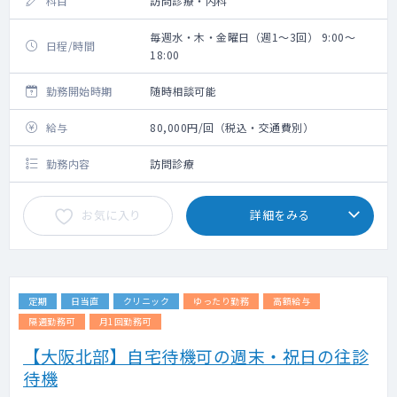
科目
訪問診療・内科
毎週水・木・金曜日（週1～3回） 9:00～
日程/時間
18:00
勤務開始時期
随時相談可能
給与
80,000円/回（税込・交通費別）
勤務内容
訪問診療
お気に入り
詳細をみる
定期
日当直
クリニック
ゆったり勤務
高額給与
隔週勤務可
月1回勤務可
【大阪北部】自宅待機可の週末・祝日の往診
待機