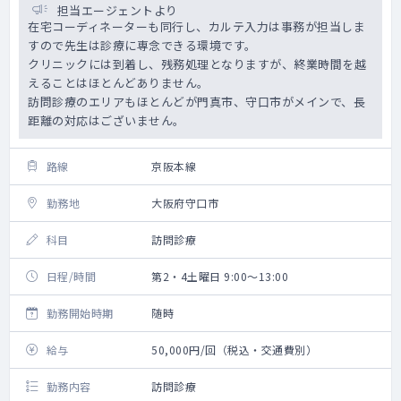
担当エージェントより
在宅コーディネーターも同行し、カルテ入力は事務が担当しま
すので先生は診療に専念できる環境です。
クリニックには到着し、残務処理となりますが、終業時間を越
えることはほとんどありません。
訪問診療のエリアもほとんどが門真市、守口市がメインで、長
距離の対応はございません。
路線
京阪本線
勤務地
大阪府守口市
科目
訪問診療
日程/時間
第2・4土曜日 9:00～13:00
勤務開始時期
随時
給与
50,000円/回（税込・交通費別）
勤務内容
訪問診療