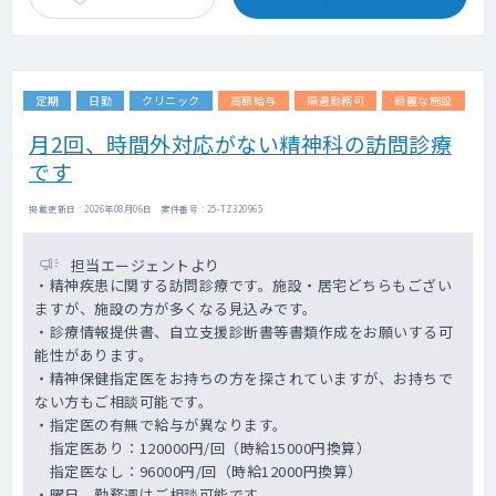
定期
日勤
クリニック
高額給与
隔週勤務可
綺麗な施設
月2回、時間外対応がない精神科の訪問診療
です
掲載更新日 : 2026年08月06日 案件番号 : 25-TZ320965
担当エージェントより
・精神疾患に関する訪問診療です。施設・居宅どちらもござい
ますが、施設の方が多くなる見込みです。
・診療情報提供書、自立支援診断書等書類作成をお願いする可
能性があります。
・精神保健指定医をお持ちの方を探されていますが、お持ちで
ない方もご相談可能です。
・指定医の有無で給与が異なります。
指定医あり：120000円/回（時給15000円換算）
指定医なし：96000円/回（時給12000円換算）
・曜日、勤務週はご相談可能です。