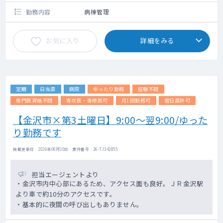
勤務内容
病棟管理
お気に入り
詳細をみる
定期
日当直
病院
ゆったり勤務
経験不問
専門医資格不問
専攻医・専修医可
月1回勤務可
宿日直許可
【金沢市×第3土曜日】9:00～翌9:00/ゆった
り勤務です
掲載更新日 : 2026年08月10日 案件番号 : 26-TJ342855
担当エージェントより
・金沢市内中心部にあるため、アクセス面も良好。ＪＲ金沢駅
より車で約10分のアクセスです。
・基本的に夜間の呼び出しもありません。