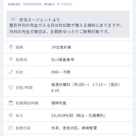
掲載更新日 : 2026年06月29日 案件番号 : 26-TJ336331
担当エージェントより
整形外科の先生が入る日は対応数が増える傾向にありますが、
内科の先生の場合は、比較的ゆったりご勤務可能です。
路線
JR北陸本線
勤務地
石川県能美市
科目
内科・不問
毎週日曜日（月1回～） 17:15～（翌日）
日程/時間
8:30
勤務開始時期
随時可能
給与
50,000円/回（税込・交通費別）
勤務内容
外来、救急対応、病棟管理