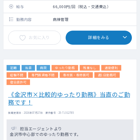
給与
66,000円/回（税込・交通費込）
勤務内容
病棟管理
お気に入り
詳細をみる
定期
当直
病院
ゆったり勤務
残業なし
通勤便利
経験不問
専門医資格不問
専攻医・専修医可
週1日勤務可
宿日直許可
《金沢市×比較的ゆったり勤務》当直のご勤
務です！
掲載更新日 : 2026年07月27日 案件番号 : 25-TJ312785
担当エージェントより
金沢市中心部でのゆったり勤務です。