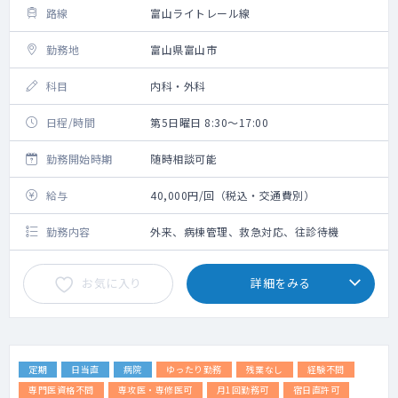
路線
富山ライトレール線
勤務地
富山県富山市
科目
内科・外科
日程/時間
第5日曜日 8:30～17:00
勤務開始時期
随時相談可能
給与
40,000円/回（税込・交通費別）
勤務内容
外来、病棟管理、救急対応、往診待機
お気に入り
詳細をみる
定期
日当直
病院
ゆったり勤務
残業なし
経験不問
専門医資格不問
専攻医・専修医可
月1回勤務可
宿日直許可