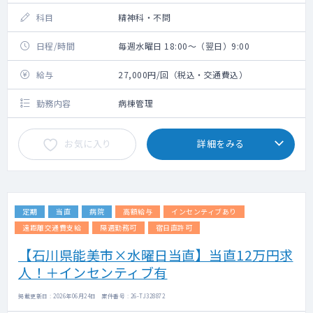
科目
精神科・不問
日程/時間
毎週水曜日 18:00～（翌日）9:00
給与
27,000円/回（税込・交通費込）
勤務内容
病棟管理
お気に入り
詳細をみる
定期
当直
病院
高額給与
インセンティブあり
遠距離交通費支給
隔週勤務可
宿日直許可
【石川県能美市×水曜日当直】当直12万円求
人！＋インセンティブ有
掲載更新日 : 2026年06月24日 案件番号 : 26-TJ328872