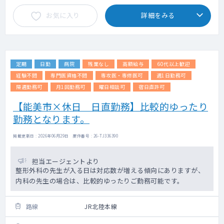
お気に入り
詳細をみる
定期
日勤
病院
残業なし
高額給与
60代以上歓迎
経験不問
専門医資格不問
専攻医・専修医可
週1日勤務可
隔週勤務可
月1回勤務可
曜日相談可
宿日直許可
【能美市×休日 日直勤務】比較的ゆったり
勤務となります。
掲載更新日 : 2026年06月29日 案件番号 : 26-TJ336390
担当エージェントより
整形外科の先生が入る日は対応数が増える傾向にありますが、
内科の先生の場合は、比較的ゆったりご勤務可能です。
路線
JR北陸本線