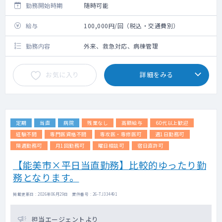
勤務開始時期
随時可能
給与
100,000円/回（税込・交通費別）
勤務内容
外来、救急対応、病棟管理
お気に入り
詳細をみる
定期
当直
病院
残業なし
高額給与
60代以上歓迎
経験不問
専門医資格不問
専攻医・専修医可
週1日勤務可
隔週勤務可
月1回勤務可
曜日相談可
宿日直許可
【能美市×平日当直勤務】比較的ゆったり勤
務となります。
掲載更新日 : 2026年06月29日 案件番号 : 26-TJ334491
担当エージェントより