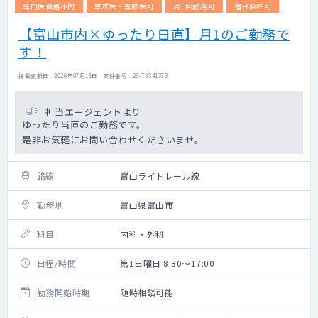
専門医資格不問
専攻医・専修医可
月1回勤務可
宿日直許可
【富山市内×ゆったり日直】月1のご勤務で
す！
掲載更新日 : 2026年07月16日 案件番号 : 26-TJ341373
担当エージェントより
ゆったり当直のご勤務です。
是非お気軽にお問い合わせくださいませ。
路線
富山ライトレール線
勤務地
富山県富山市
科目
内科・外科
日程/時間
第1日曜日 8:30～17:00
勤務開始時期
随時相談可能