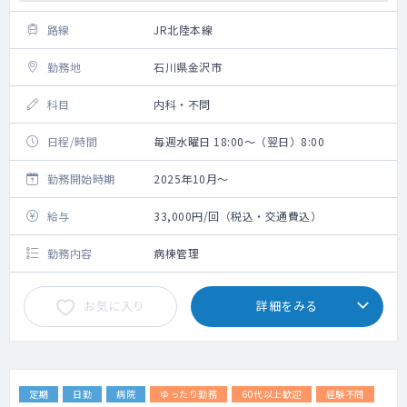
路線
JR北陸本線
勤務地
石川県金沢市
科目
内科・不問
日程/時間
毎週水曜日 18:00～（翌日）8:00
勤務開始時期
2025年10月～
給与
33,000円/回（税込・交通費込）
勤務内容
病棟管理
お気に入り
詳細をみる
定期
日勤
病院
ゆったり勤務
60代以上歓迎
経験不問