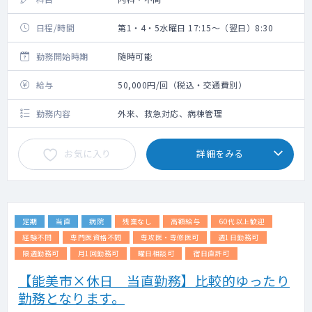
日程/時間
第1・4・5水曜日 17:15～（翌日）8:30
勤務開始時期
随時可能
給与
50,000円/回（税込・交通費別）
勤務内容
外来、救急対応、病棟管理
お気に入り
詳細をみる
定期
当直
病院
残業なし
高額給与
60代以上歓迎
経験不問
専門医資格不問
専攻医・専修医可
週1日勤務可
隔週勤務可
月1回勤務可
曜日相談可
宿日直許可
【能美市×休日 当直勤務】比較的ゆったり
勤務となります。