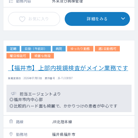
勤務内容
外来及び病棟管理
お気に入り
詳細をみる
定期
日勤（午前診）
病院
ゆったり勤務
週1日勤務可
曜日相談可
綺麗な施設
【福井市】上部内視鏡検査がメイン業務です
掲載更新日 : 2026年07月03日 案件番号 : 26-TJ339507
担当エージェントより
◎福井市内中心部
◎比較的ハード面も綺麗で、かかりつけの患者が中心です
路線
JR北陸本線
勤務地
福井県福井市