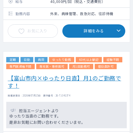
給与
40,000円/回（税込・交通費別）
勤務内容
外来、病棟管理、救急対応、往診待機
お気に入り
詳細をみる
定期
日勤
病院
ゆったり勤務
60代以上歓迎
経験不問
専門医資格不問
専攻医・専修医可
月1回勤務可
宿日直許可
【富山市内×ゆったり日直】月1のご勤務で
す！
掲載更新日 : 2026年07月15日 案件番号 : 26-TJ341374
担当エージェントより
ゆったり当直のご勤務です。
是非お気軽にお問い合わせくださいませ。