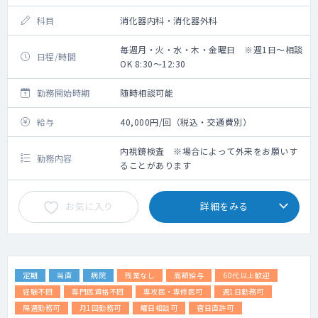
科目
消化器内科・消化器外科
毎週月・火・水・木・金曜日 ※週1日～相談
日程/時間
OK 8:30～12:30
勤務開始時期
随時相談可能
給与
40,000円/回（税込・交通費別）
内視鏡検査 ※場合によって外来をお願いす
勤務内容
ることがあります
お気に入り
詳細をみる
定期
当直
病院
残業なし
高額給与
60代以上歓迎
経験不問
専門医資格不問
専攻医・専修医可
週1日勤務可
隔週勤務可
月1回勤務可
曜日相談可
宿日直許可