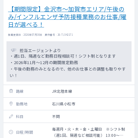
【期間限定】金沢市～加賀市エリア/午後の
み/インフルエンザ予防接種業務のお仕事/曜
日が選べる！
掲載更新日 : 2026年07月30日 案件番号 : 26-TJ342171
担当エージェントより
・週1日、隔週など勤務日程相談可！シフト制となります
・2026年11月～12月の期間限定勤務
・午後の勤務のみとなるので、他のお仕事との調整も取りやす
い！
路線
JR北陸本線
勤務地
石川県小松市
科目
不問
毎週月・火・木・金・土曜日 ※シフト制
日程/時間
（週1回、隔週など相談可能） 13:00～