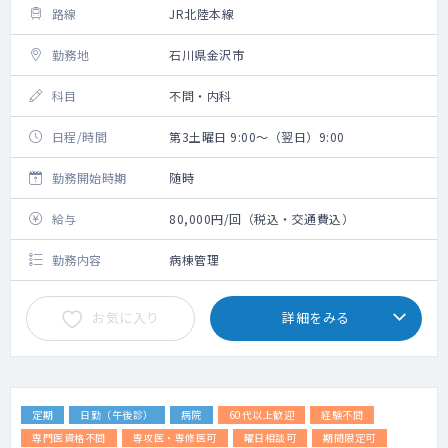
路線
JR北陸本線
勤務地
石川県金沢市
科目
不問・内科
日程/時間
第3土曜日 9:00～（翌日）9:00
勤務開始時期
随時
給与
80,000円/回（税込・交通費込）
勤務内容
病棟管理
お気に入り
詳細をみる
定期
日勤（午後診）
病院
60代以上歓迎
経験不問
専門医資格不問
専攻医・専修医可
曜日相談可
期間限定可