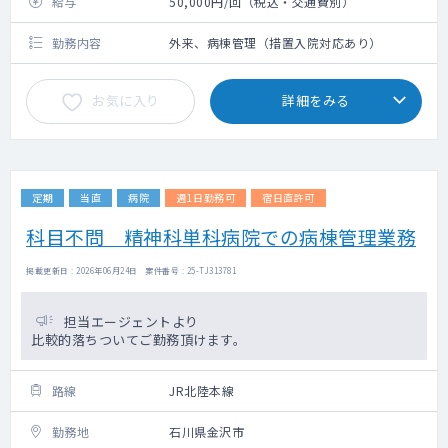
給与
50,000円/回（税込・交通費別）
勤務内容
外来、病棟管理（措置入院対応あり）
お気に入り
詳細をみる
定期
当直
病院
週1日勤務可
宿日直許可
科目不問 精神科単科病院での病棟管理業務
掲載更新日 : 2026年06月24日 案件番号 : 25-TJ313781
担当エージェントより
比較的落ちついてご勤務頂けます。
路線
JR北陸本線
勤務地
石川県金沢市