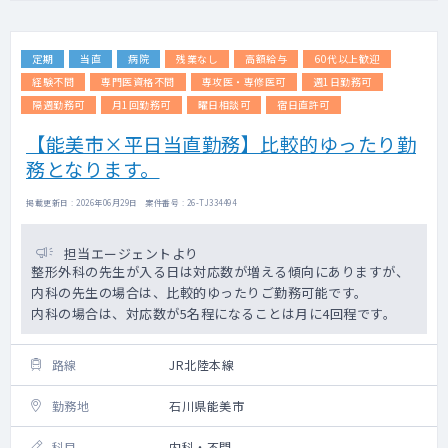
定期
当直
病院
残業なし
高額給与
60代以上歓迎
経験不問
専門医資格不問
専攻医・専修医可
週1日勤務可
隔週勤務可
月1回勤務可
曜日相談可
宿日直許可
【能美市×平日当直勤務】比較的ゆったり勤
務となります。
掲載更新日 : 2026年06月29日 案件番号 : 26-TJ334494
担当エージェントより
整形外科の先生が入る日は対応数が増える傾向にありますが、
内科の先生の場合は、比較的ゆったりご勤務可能です。
内科の場合は、対応数が5名程になることは月に4回程です。
路線
JR北陸本線
勤務地
石川県能美市
科目
内科・不問