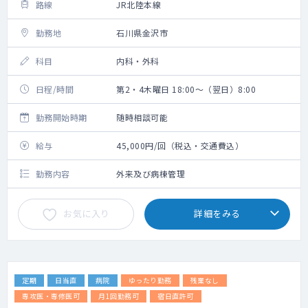
路線
JR北陸本線
勤務地
石川県金沢市
科目
内科・外科
日程/時間
第2・4木曜日 18:00～（翌日）8:00
勤務開始時期
随時相談可能
給与
45,000円/回（税込・交通費込）
勤務内容
外来及び病棟管理
お気に入り
詳細をみる
定期
日当直
病院
ゆったり勤務
残業なし
専攻医・専修医可
月1回勤務可
宿日直許可