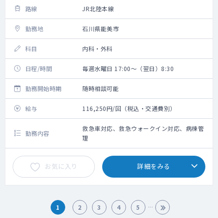
路線
JR北陸本線
勤務地
石川県能美市
科目
内科・外科
日程/時間
毎週水曜日 17:00～（翌日）8:30
勤務開始時期
随時相談可能
給与
116,250円/回（税込・交通費別）
救急車対応、救急ウォークイン対応、病棟管
勤務内容
理
お気に入り
詳細をみる
1
2
3
4
5