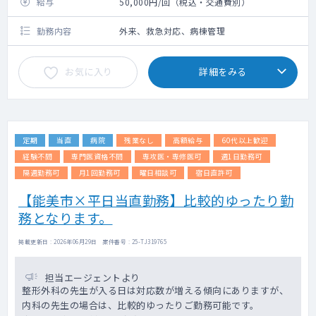
給与
50,000円/回（税込・交通費別）
勤務内容
外来、救急対応、病棟管理
お気に入り
詳細をみる
定期
当直
病院
残業なし
高額給与
60代以上歓迎
経験不問
専門医資格不問
専攻医・専修医可
週1日勤務可
隔週勤務可
月1回勤務可
曜日相談可
宿日直許可
【能美市×平日当直勤務】比較的ゆったり勤
務となります。
掲載更新日 : 2026年06月29日 案件番号 : 25-TJ319765
担当エージェントより
整形外科の先生が入る日は対応数が増える傾向にありますが、
内科の先生の場合は、比較的ゆったりご勤務可能です。