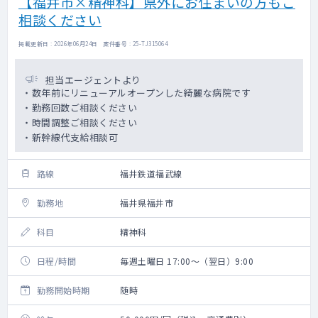
【福井市×精神科】県外にお住まいの方もご
相談ください
掲載更新日 : 2026年06月24日 案件番号 : 25-TJ315064
担当エージェントより
・数年前にリニューアルオープンした綺麗な病院です
・勤務回数ご相談ください
・時間調整ご相談ください
・新幹線代支給相談可
路線
福井鉄道福武線
勤務地
福井県福井市
科目
精神科
日程/時間
毎週土曜日 17:00～（翌日）9:00
勤務開始時期
随時