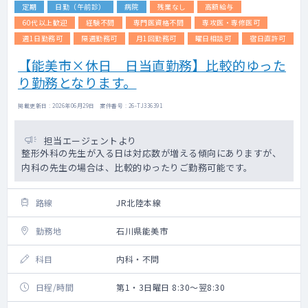
定期
日勤（午前診）
病院
残業なし
高額給与
60代以上歓迎
経験不問
専門医資格不問
専攻医・専修医可
週1日勤務可
隔週勤務可
月1回勤務可
曜日相談可
宿日直許可
【能美市×休日 日当直勤務】比較的ゆった
り勤務となります。
掲載更新日 : 2026年06月29日 案件番号 : 26-TJ336391
担当エージェントより
整形外科の先生が入る日は対応数が増える傾向にありますが、
内科の先生の場合は、比較的ゆったりご勤務可能です。
路線
JR北陸本線
勤務地
石川県能美市
科目
内科・不問
日程/時間
第1・3日曜日 8:30～翌8:30