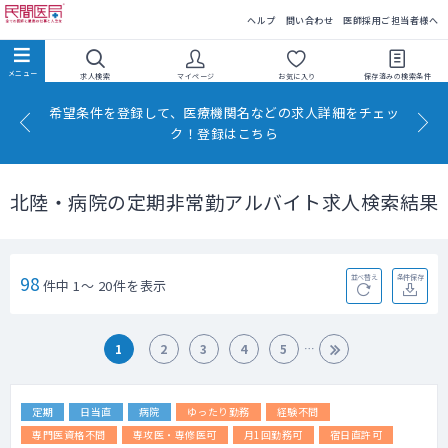
民間医局
ヘルプ
問い合わせ
医師採用ご担当者様へ
求人検索
マイページ
お気に入り
保存済みの
検索条件
希望条件を登録して、医療機関名などの求人詳細をチェッ
ク！登録はこちら
北陸・病院の定期非常勤アルバイト求人検索結果
98
並べ替え
条件保存
件中 1～ 20件を表示
1
2
3
4
5
定期
日当直
病院
ゆったり勤務
経験不問
専門医資格不問
専攻医・専修医可
月1回勤務可
宿日直許可