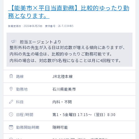
【能美市×平日当直勤務】比較的ゆったり勤
務となります。
掲載更新日 : 2026年06月29日 案件番号 : 26-TJ334495
担当エージェントより
整形外科の先生が入る日は対応数が増える傾向にありますが、
内科の先生の場合は、比較的ゆったりご勤務可能です。
内科の場合は、対応数が5名程になることは月に4回程です。
路線
JR北陸本線
勤務地
石川県能美市
科目
内科・不問
日程/時間
第1・5金曜日 17:15～（翌日）8:30
勤務開始時期
随時可能