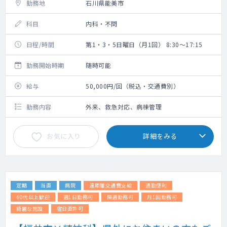
勤務地
石川県能美市
科目
内科・不問
日程/時間
第1・3・5日曜日（月1回） 8:30～17:15
勤務開始時期
随時可能
給与
50,000円/回（税込・交通費別）
勤務内容
外来、救急対応、病棟管理
お気に入り
詳細をみる
定期
当直
病院
遠距離交通費支給
通勤便利
60代以上歓迎
週1日勤務可
隔週勤務可
月1回勤務可
綺麗な施設
宿日直許可