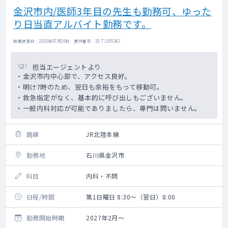
金沢市内/医師3年目の先生も勤務可、ゆった
り日当直アルバイト勤務です。
掲載更新日 : 2026年07月29日 案件番号 : 25-TJ305382
担当エージェントより
・金沢市内中心部で、アクセス良好。
・明け7時のため、翌日も余裕をもって移動可。
・救急指定がなく、基本的に呼び出しもございません。
・一般内科対応が可能でありましたら、専門は問いません。
路線
JR北陸本線
勤務地
石川県金沢市
科目
内科・不問
日程/時間
第1日曜日 8:30～（翌日）8:00
勤務開始時期
2027年2月～