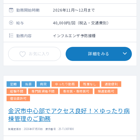
17:00 ※日程により勤務時間が変更となり
ます。
勤務開始時期
2026年11月～12月まで
給与
40,000円/回（税込・交通費別）
勤務内容
インフルエンザ予防接種
お気に入り
詳細をみる
定期
当直
病院
ゆったり勤務
残業なし
通勤便利
経験不問
専門医資格不問
専攻医・専修医可
隔週勤務可
宿日直許可
金沢市中心部でアクセス良好！×ゆったり病
棟管理のご勤務
掲載更新日 : 2026年07月30日 案件番号 : 25-TJ307800