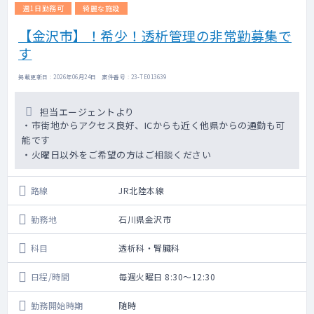
週1日勤務可
綺麗な施設
【金沢市】！希少！透析管理の非常勤募集で
す
掲載更新日 : 2026年06月24日 案件番号 : 23-TE013639
担当エージェントより
・市街地からアクセス良好、ICからも近く他県からの通勤も可
能です
・火曜日以外をご希望の方はご相談ください
路線
JR北陸本線
勤務地
石川県金沢市
科目
透析科・腎臓科
日程/時間
毎週火曜日 8:30～12:30
勤務開始時期
随時