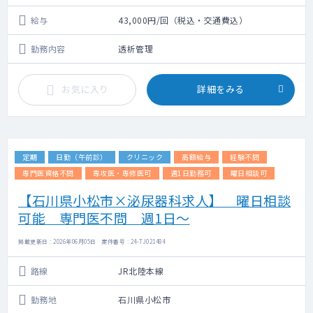
給与
43,000円/回（税込・交通費込）
勤務内容
透析管理
お気に入り
詳細をみる
定期
日勤（午前診）
クリニック
高額給与
経験不問
専門医資格不問
専攻医・専修医可
週1日勤務可
曜日相談可
【石川県小松市×泌尿器科求人】 曜日相談
可能 専門医不問 週1日～
掲載更新日 : 2026年06月05日 案件番号 : 24-TJ021484
路線
JR北陸本線
勤務地
石川県小松市