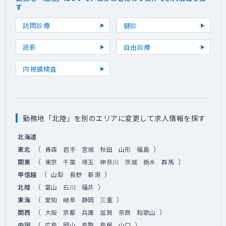
す
訪問診療
健診
読影
自由診療
内視鏡検査
勤務地「北陸」を別のエリアに変更して求人情報を探す
北海道
（
）
東北
青森
岩手
宮城
秋田
山形
福島
（
）
関東
東京
千葉
埼玉
神奈川
茨城
栃木
群馬
（
）
甲信越
山梨
長野
新潟
（
）
北陸
富山
石川
福井
（
）
東海
愛知
岐阜
静岡
三重
（
）
関西
大阪
京都
兵庫
滋賀
奈良
和歌山
（
）
中国
広島
岡山
鳥取
島根
山口