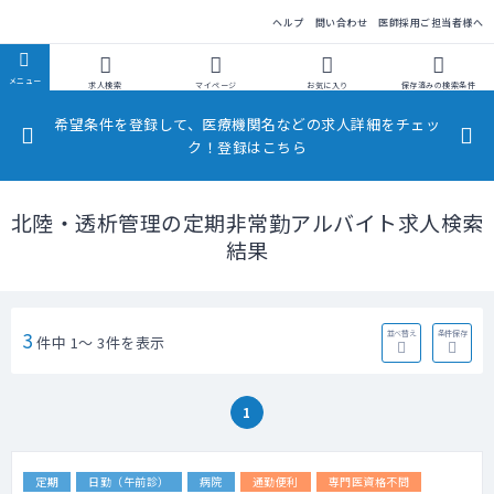
民間医局
ヘルプ
問い合わせ
医師採用ご担当者様へ
求人検索
マイページ
お気に入り
保存済みの
検索条件
希望条件を登録して、医療機関名などの求人詳細をチェッ
ク！登録はこちら
北陸・透析管理の定期非常勤アルバイト求人検索
結果
3
並べ替え
条件保存
件中 1～ 3件を表示
1
定期
日勤（午前診）
病院
通勤便利
専門医資格不問