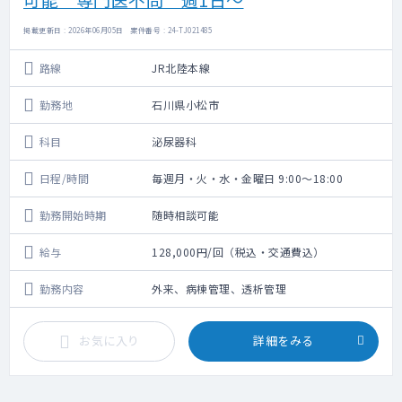
掲載更新日 : 2026年06月05日 案件番号 : 24-TJ021485
路線
JR北陸本線
勤務地
石川県小松市
科目
泌尿器科
日程/時間
毎週月・火・水・金曜日 9:00～18:00
勤務開始時期
随時相談可能
給与
128,000円/回（税込・交通費込）
勤務内容
外来、病棟管理、透析管理
お気に入り
詳細をみる