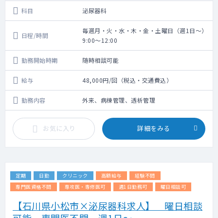
科目
泌尿器科
毎週月・火・水・木・金・土曜日（週1日～）
日程/時間
9:00～12:00
勤務開始時期
随時相談可能
給与
48,000円/回（税込・交通費込）
勤務内容
外来、病棟管理、透析管理
お気に入り
詳細をみる
定期
日勤
クリニック
高額給与
経験不問
専門医資格不問
専攻医・専修医可
週1日勤務可
曜日相談可
【石川県小松市×泌尿器科求人】 曜日相談
可能 専門医不問 週1日～