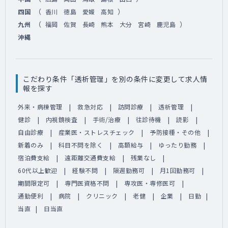
（
）
四国
香川
徳島
愛媛
高知
（
）
九州
福岡
佐賀
長崎
熊本
大分
宮崎
鹿児島
沖縄
こだわり条件「透析管理」を別の条件に変更して求人情
報を探す
外来・病棟管理
救急対応
訪問診療
透析管理
健診
内視鏡検査
手術/治療
往診待機
読影
自由診療
産業医・ストレスチェック
予防接種・その他
新着のみ
科目不問を除く
高額給与
ゆったり勤務
宿泊費支給
遠距離交通費支給
残業なし
60代以上歓迎
経験不問
隔週勤務可
月1回勤務可
期間限定可
専門医資格不問
専攻医・専修医可
通勤便利
病院
クリニック
老健
企業
日勤
当直
日当直