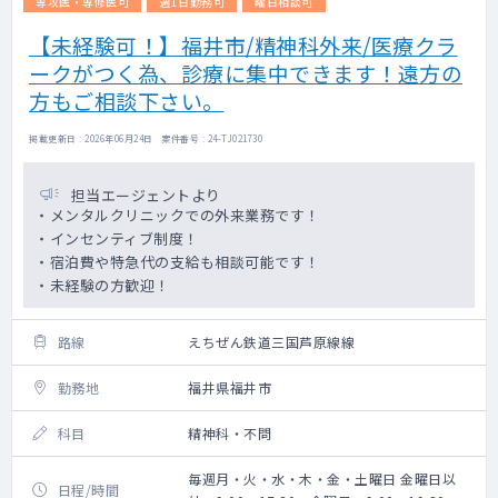
専攻医・専修医可
週1日勤務可
曜日相談可
【未経験可！】福井市/精神科外来/医療クラ
ークがつく為、診療に集中できます！遠方の
方もご相談下さい。
掲載更新日 : 2026年06月24日 案件番号 : 24-TJ021730
担当エージェントより
・メンタルクリニックでの外来業務です！
・インセンティブ制度！
・宿泊費や特急代の支給も相談可能です！
・未経験の方歓迎！
路線
えちぜん鉄道三国芦原線線
勤務地
福井県福井市
科目
精神科・不問
毎週月・火・水・木・金・土曜日 金曜日以
日程/時間