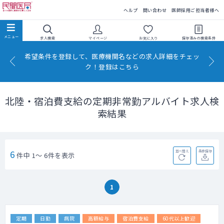
民間医局
ヘルプ
問い合わせ
医師採用ご担当者様へ
求人検索
マイページ
お気に入り
保存済みの
検索条件
希望条件を登録して、医療機関名などの求人詳細をチェッ
ク！登録はこちら
北陸・宿泊費支給の定期非常勤アルバイト求人検
索結果
6
並べ替え
条件保存
件中 1～ 6件を表示
1
定期
日勤
病院
高額給与
宿泊費支給
60代以上歓迎