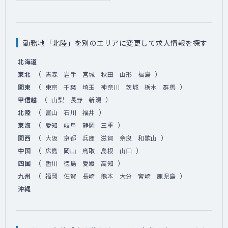
勤務地「北陸」を別のエリアに変更して求人情報を探す
北海道
（
）
東北
青森
岩手
宮城
秋田
山形
福島
（
）
関東
東京
千葉
埼玉
神奈川
茨城
栃木
群馬
（
）
甲信越
山梨
長野
新潟
（
）
北陸
富山
石川
福井
（
）
東海
愛知
岐阜
静岡
三重
（
）
関西
大阪
京都
兵庫
滋賀
奈良
和歌山
（
）
中国
広島
岡山
鳥取
島根
山口
（
）
四国
香川
徳島
愛媛
高知
（
）
九州
福岡
佐賀
長崎
熊本
大分
宮崎
鹿児島
沖縄