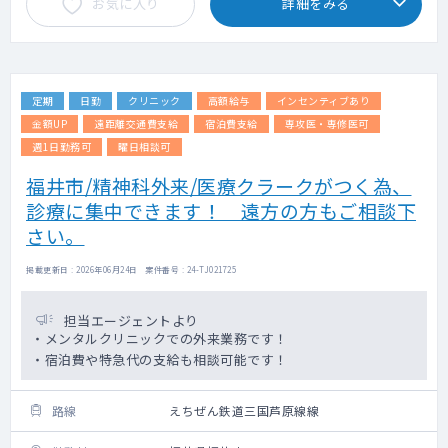
お気に入り
詳細をみる
定期
日勤
クリニック
高額給与
インセンティブあり
金額UP
遠距離交通費支給
宿泊費支給
専攻医・専修医可
週1日勤務可
曜日相談可
福井市/精神科外来/医療クラークがつく為、
診療に集中できます！ 遠方の方もご相談下
さい。
掲載更新日 : 2026年06月24日 案件番号 : 24-TJ021725
担当エージェントより
・メンタルクリニックでの外来業務です！
・宿泊費や特急代の支給も相談可能です！
路線
えちぜん鉄道三国芦原線線