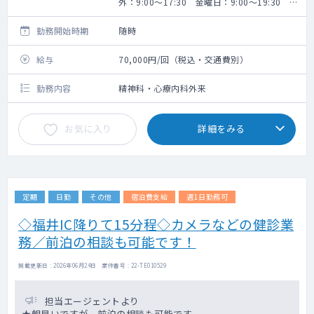
外：9:00～17:30 金曜日：9:00～19:30 ※
実働7時間
勤務開始時期
随時
給与
70,000円/回（税込・交通費別）
勤務内容
精神科・心療内科外来
お気に入り
詳細をみる
定期
日勤
その他
宿泊費支給
週1日勤務可
◇福井IC降りて15分程◇カメラなどの健診業
務／前泊の相談も可能です！
掲載更新日 : 2026年06月24日 案件番号 : 22-TE010529
担当エージェントより
★朝早いですが、前泊の相談も可能です。