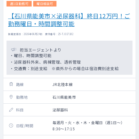
週1日勤務可
曜日相談可
【石川県能美市×泌尿器科】終日12万円！ご
勤務曜日・時間調整可能
掲載更新日 : 2026年06月24日 案件番号 : 25-TJ317182
担当エージェントより
・曜日、時間調整可能
・泌尿器科外来、病棟管理、透析管理
・交通費：別途支給 ※県外からの場合は宿泊費別途支給
路線
JR北陸本線
勤務地
石川県能美市
科目
泌尿器科
毎週月・火・水・木・金曜日（週1日～）
日程/時間
8:30～17:15