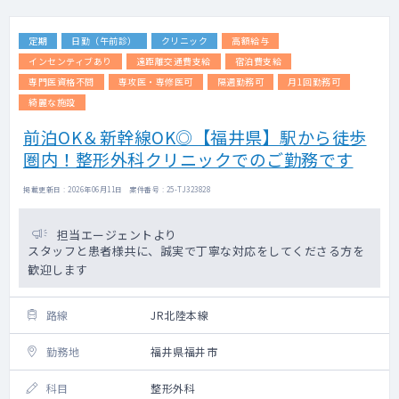
定期
日勤（午前診）
クリニック
高額給与
インセンティブあり
遠距離交通費支給
宿泊費支給
専門医資格不問
専攻医・専修医可
隔週勤務可
月1回勤務可
綺麗な施設
前泊OK＆新幹線OK◎【福井県】駅から徒歩
圏内！整形外科クリニックでのご勤務です
掲載更新日 : 2026年06月11日 案件番号 : 25-TJ323828
担当エージェントより
スタッフと患者様共に、誠実で丁寧な対応をしてくださる方を
歓迎します
路線
JR北陸本線
勤務地
福井県福井市
科目
整形外科