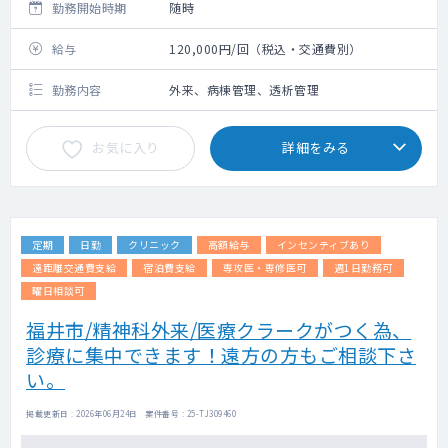
勤務開始時期
随時
給与
120,000円/回（税込・交通費別）
勤務内容
外来、病棟管理、透析管理
お気に入り
詳細をみる
定期
日勤
クリニック
高額給与
インセンティブあり
遠距離交通費支給
宿泊費支給
専攻医・専修医可
週1日勤務可
曜日相談可
福井市/精神科外来/医療クラークがつく為、
診療に集中できます！遠方の方もご相談下さ
い。
掲載更新日 : 2026年06月24日 案件番号 : 25-TJ309460