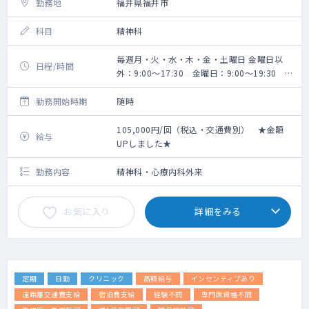
勤務地
福井県福井市
科目
精神科
毎週月・火・水・木・金・土曜日 金曜日以
日程/時間
外：9:00～17:30 金曜日：9:00～19:30 ※
実働7時間
勤務開始時期
随時
105,000円/回（税込・交通費別） ★金額
給与
UPしました★
勤務内容
精神科・心療内科外来
お気に入り
詳細をみる
定期
日勤
クリニック
高額給与
インセンティブあり
遠距離交通費支給
宿泊費支給
経験不問
専門医資格不問