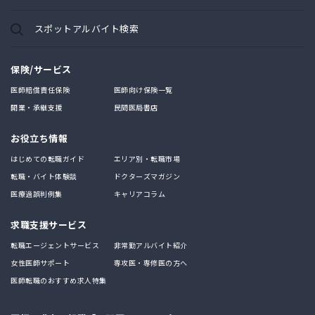
スポットアルバイト検索
保険/サービス
医師賠償責任保険
医師向け保険一覧
開業・承継支援
民間医局書店
お役立ち情報
はじめての転職ガイド
エリア別・転職市場
転職・バイト体験談
ドクターズマガジン
医療過誤判例集
キャリアコラム
求職支援サービス
転職エージェントサービス
非常勤アルバイト紹介
女性医師サポート
専攻医・専修医の方へ
医師転職のおすすめ求人特集