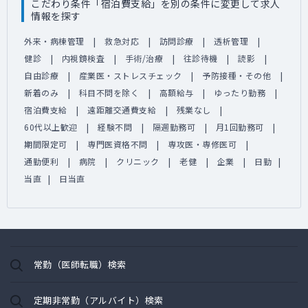
こだわり条件「宿泊費支給」を別の条件に変更して求人
情報を探す
外来・病棟管理
救急対応
訪問診療
透析管理
健診
内視鏡検査
手術/治療
往診待機
読影
自由診療
産業医・ストレスチェック
予防接種・その他
新着のみ
科目不問を除く
高額給与
ゆったり勤務
宿泊費支給
遠距離交通費支給
残業なし
60代以上歓迎
経験不問
隔週勤務可
月1回勤務可
期間限定可
専門医資格不問
専攻医・専修医可
通勤便利
病院
クリニック
老健
企業
日勤
当直
日当直
常勤（医師転職）検索
定期非常勤（アルバイト）検索