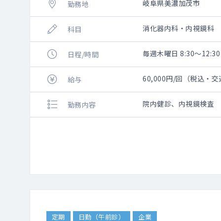
岐阜県美濃加茂市
勤務地
消化器内科・内視鏡科
科目
毎週木曜日 8:30～12:30
日程/時間
60,000円/回（税込・
給与
院内健診、内視鏡検査
勤務内容
定期
日勤（午前診）
企業