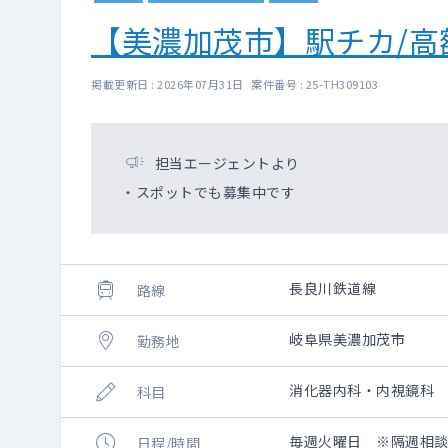
【美濃加茂市】駅チカ/高
掲載更新日 : 2026年07月31日 案件番号 : 25-TH309103
担当エージェントより
・スポットでも募集中です
長良川鉄道線
路線
岐阜県美濃加茂市
勤務地
消化器内科・内視鏡科
科目
毎週火曜日 ※隔週相談可 8
日程/時間