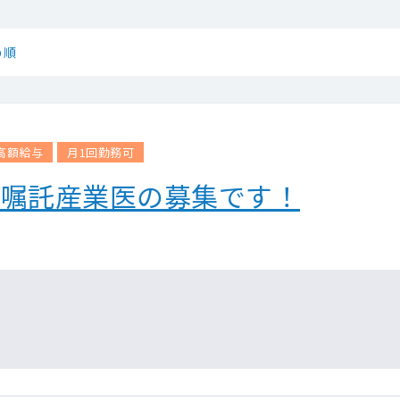
め順
高額給与
月1回勤務可
／嘱託産業医の募集です！