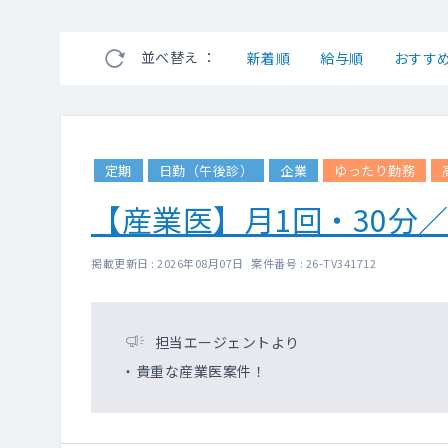
並べ替え ：
新着順
給与順
おすす
定期
日勤（午後診）
企業
ゆったり勤務
【産業医】月1回・30分
掲載更新日 : 2026年08月07日 案件番号 : 26-TV341712
担当エージェントより
・貴重な産業医案件！