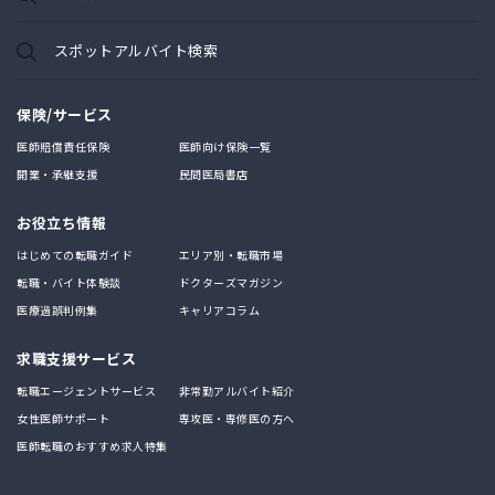
スポットアルバイト検索
保険/サービス
医師賠償責任保険
医師向け保険一覧
開業・承継支援
民間医局書店
お役立ち情報
はじめての転職ガイド
エリア別・転職市場
転職・バイト体験談
ドクターズマガジン
医療過誤判例集
キャリアコラム
求職支援サービス
転職エージェントサービス
非常勤アルバイト紹介
女性医師サポート
専攻医・専修医の方へ
医師転職のおすすめ求人特集