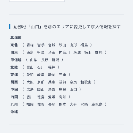
勤務地「山口」を別のエリアに変更して求人情報を探す
北海道
（
）
東北
青森
岩手
宮城
秋田
山形
福島
（
）
関東
東京
千葉
埼玉
神奈川
茨城
栃木
群馬
（
）
甲信越
山梨
長野
新潟
（
）
北陸
富山
石川
福井
（
）
東海
愛知
岐阜
静岡
三重
（
）
関西
大阪
京都
兵庫
滋賀
奈良
和歌山
（
）
中国
広島
岡山
鳥取
島根
山口
（
）
四国
香川
徳島
愛媛
高知
（
）
九州
福岡
佐賀
長崎
熊本
大分
宮崎
鹿児島
沖縄