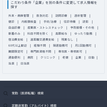
こだわり条件「企業」を別の条件に変更して求人情報を
探す
外来・病棟管理
救急対応
訪問診療
透析管理
健診
内視鏡検査
手術/治療
往診待機
読影
自由診療
産業医・ストレスチェック
予防接種・その他
新着のみ
科目不問を除く
高額給与
ゆったり勤務
宿泊費支給
遠距離交通費支給
残業なし
60代以上歓迎
経験不問
隔週勤務可
月1回勤務可
期間限定可
専門医資格不問
専攻医・専修医可
通勤便利
病院
クリニック
老健
企業
日勤
当直
日当直
常勤（医師転職）検索
定期非常勤（アルバイト）検索