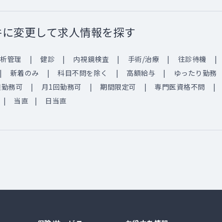
件に変更して求人情報を探す
析管理
健診
内視鏡検査
手術/治療
往診待機
新着のみ
科目不問を除く
高額給与
ゆったり勤務
週勤務可
月1回勤務可
期間限定可
専門医資格不問
当直
日当直