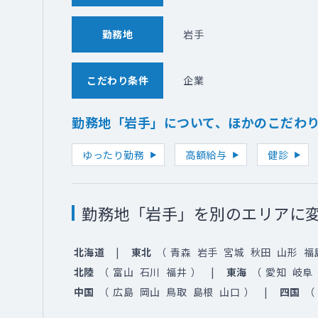
勤務地
岩手
こだわり条件
企業
勤務地「岩手」について、ほかのこだわ
ゆったり勤務
高額給与
健診
勤務地「岩手」を別のエリアに
北海道
東北
（
青森
岩手
宮城
秋田
山形
福
北陸
（
富山
石川
福井
）
東海
（
愛知
岐阜
中国
（
広島
岡山
鳥取
島根
山口
）
四国
（