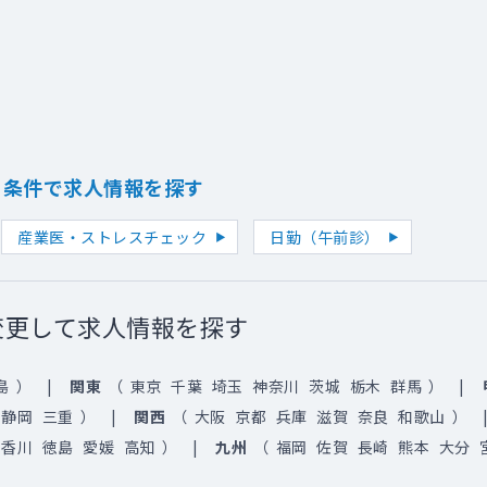
り条件で求人情報を探す
産業医・ストレスチェック
日勤（午前診）
変更して求人情報を探す
島
）
関東
（
東京
千葉
埼玉
神奈川
茨城
栃木
群馬
）
静岡
三重
）
関西
（
大阪
京都
兵庫
滋賀
奈良
和歌山
）
香川
徳島
愛媛
高知
）
九州
（
福岡
佐賀
長崎
熊本
大分