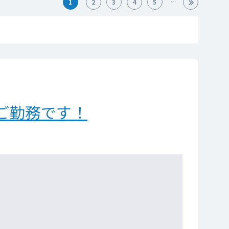
1
2
3
4
5
ご勤務です！