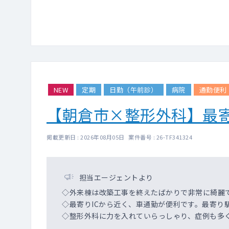
NEW
定期
日勤（午前診）
病院
通勤便利
【朝倉市×整形外科】最
掲載更新日 : 2026年08月05日 案件番号 : 26-TF341324
担当エージェントより
◇外来棟は改築工事を終えたばかりで非常に綺麗
◇最寄りICから近く、車通勤が便利です。最寄り
◇整形外科に力を入れていらっしゃり、症例も多