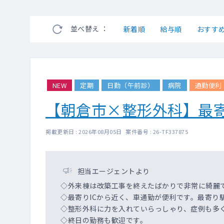
並べ替え ：
新着順
給与順
おすす
NEW
定期
日勤（午前診）
病院
通勤便利
【朝倉市×整形外科】最
掲載更新日 : 2026年08月05日 案件番号 : 26-TF337875
担当エージェントより
◇外来棟は改築工事を終えたばかりで非常に綺麗
◇最寄りICから近く、車通勤が便利です。最寄り
◇整形外科に力を入れていらっしゃり、症例も多
◇終日の勤務も歓迎です。