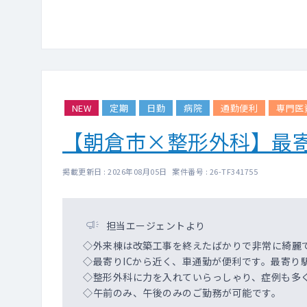
NEW
定期
日勤
病院
通勤便利
専門医
【朝倉市×整形外科】最
掲載更新日 : 2026年08月05日 案件番号 : 26-TF341755
担当エージェントより
◇外来棟は改築工事を終えたばかりで非常に綺麗
◇最寄りICから近く、車通勤が便利です。最寄り
◇整形外科に力を入れていらっしゃり、症例も多
◇午前のみ、午後のみのご勤務が可能です。