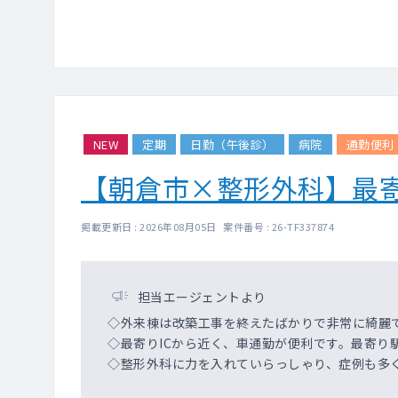
NEW
定期
日勤（午後診）
病院
通勤便利
【朝倉市×整形外科】最
掲載更新日 : 2026年08月05日 案件番号 : 26-TF337874
担当エージェントより
◇外来棟は改築工事を終えたばかりで非常に綺麗
◇最寄りICから近く、車通勤が便利です。最寄り
◇整形外科に力を入れていらっしゃり、症例も多