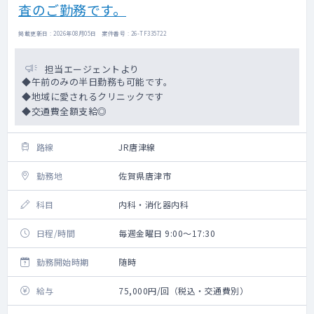
査のご勤務です。
掲載更新日 : 2026年08月05日 案件番号 : 26-TF335722
担当エージェントより
◆午前のみの半日勤務も可能です。
◆地域に愛されるクリニックです
◆交通費全額支給◎
路線
JR唐津線
勤務地
佐賀県唐津市
科目
内科・消化器内科
日程/時間
毎週金曜日 9:00～17:30
勤務開始時期
随時
給与
75,000円/回（税込・交通費別）