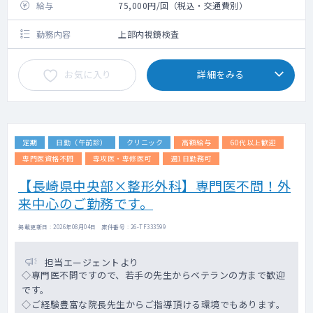
給与
75,000円/回（税込・交通費別）
勤務内容
上部内視鏡検査
お気に入り
詳細をみる
定期
日勤（午前診）
クリニック
高額給与
60代以上歓迎
専門医資格不問
専攻医・専修医可
週1日勤務可
【長崎県中央部×整形外科】専門医不問！外
来中心のご勤務です。
掲載更新日 : 2026年08月04日 案件番号 : 26-TF333599
担当エージェントより
◇専門医不問ですので、若手の先生からベテランの方まで歓迎
です。
◇ご経験豊富な院長先生からご指導頂ける環境でもあります。