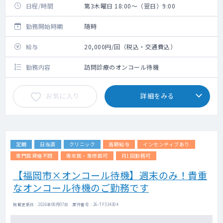
日程/時間
第3木曜日 18:00～（翌日）9:00
勤務開始時期
随時
給与
20,000円/回（税込・交通費込）
勤務内容
訪問診療のオンコール待機
お気に入り
詳細をみる
定期
日当直
クリニック
高額給与
インセンティブあり
専門医資格不問
専攻医・専修医可
月1回勤務可
【福岡市×オンコール待機】週末のみ！貴重
なオンコール待機のご勤務です
掲載更新日 : 2026年08月07日 案件番号 : 26-TF334304