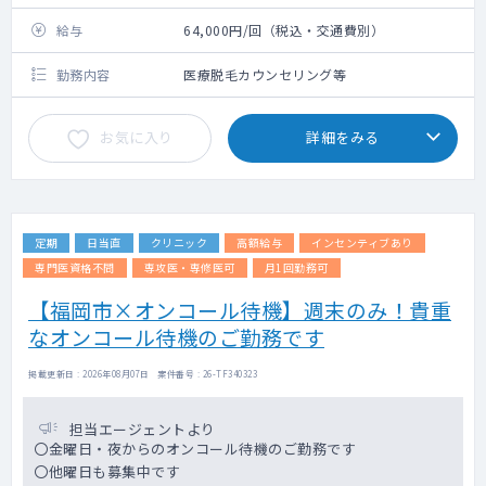
給与
64,000円/回（税込・交通費別）
勤務内容
医療脱毛カウンセリング等
お気に入り
詳細をみる
定期
日当直
クリニック
高額給与
インセンティブあり
専門医資格不問
専攻医・専修医可
月1回勤務可
【福岡市×オンコール待機】週末のみ！貴重
なオンコール待機のご勤務です
掲載更新日 : 2026年08月07日 案件番号 : 26-TF340323
担当エージェントより
〇金曜日・夜からのオンコール待機のご勤務です
〇他曜日も募集中です