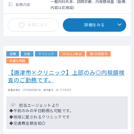
一般内科外来、訪問診療、内視鏡検査（勤務
勤務内容
内容は応相談）
お気に入り
詳細をみる
定期
日勤
クリニック
60代以上歓迎
週1日勤務可
綺麗な施設
【唐津市×クリニック】上部のみ◎内視鏡検
査のご勤務です。
掲載更新日 : 2026年08月07日 案件番号 : 26-TF342555
担当エージェントより
◆午前のみの半日勤務も可能です。
◆地域に愛されるクリニックです
◆交通費全額支給◎