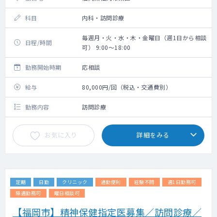
科目
内科・訪問診療
毎週月・火・水・木・金曜日（週1日から相談
日程/時間
可） 9:00～18:00
勤務開始時期
応相談
給与
80,000円/回（税込・交通費別）
勤務内容
訪問診療
お気に入り
詳細をみる
定期
日勤
クリニック
通勤便利
経験不問
週1日勤務可
隔週勤務可
曜日相談可
【福岡市】精神保健指定医募集／訪問診療／