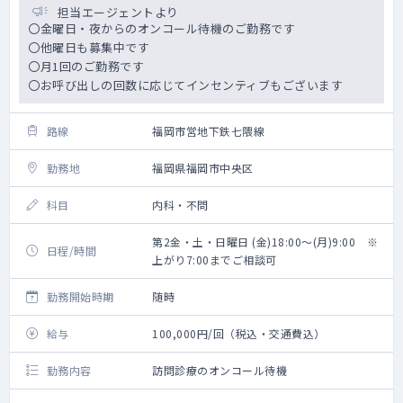
担当エージェントより
〇金曜日・夜からのオンコール待機のご勤務です
〇他曜日も募集中です
〇月1回のご勤務です
〇お呼び出しの回数に応じてインセンティブもございます
路線
福岡市営地下鉄七隈線
勤務地
福岡県福岡市中央区
科目
内科・不問
第2金・土・日曜日 (金)18:00～(月)9:00 ※
日程/時間
上がり7:00までご相談可
勤務開始時期
随時
給与
100,000円/回（税込・交通費込）
勤務内容
訪問診療のオンコール待機