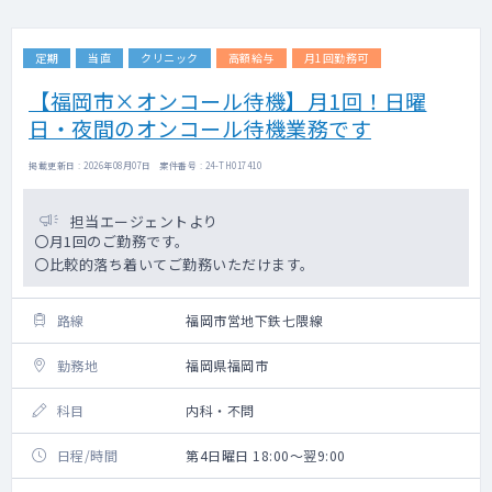
定期
当直
クリニック
高額給与
月1回勤務可
【福岡市×オンコール待機】月1回！日曜
日・夜間のオンコール待機業務です
掲載更新日 : 2026年08月07日 案件番号 : 24-TH017410
担当エージェントより
〇月1回のご勤務です。
〇比較的落ち着いてご勤務いただけます。
路線
福岡市営地下鉄七隈線
勤務地
福岡県福岡市
科目
内科・不問
日程/時間
第4日曜日 18:00～翌9:00