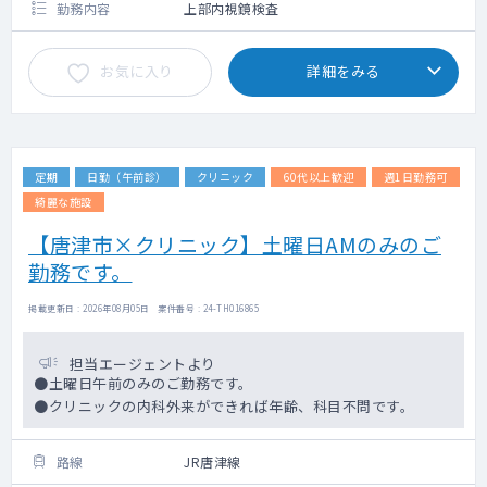
勤務内容
上部内視鏡検査
お気に入り
詳細をみる
定期
日勤（午前診）
クリニック
60代以上歓迎
週1日勤務可
綺麗な施設
【唐津市×クリニック】土曜日AMのみのご
勤務です。
掲載更新日 : 2026年08月05日 案件番号 : 24-TH016865
担当エージェントより
●土曜日午前のみのご勤務です。
●クリニックの内科外来ができれば年齢、科目不問です。
路線
JR唐津線