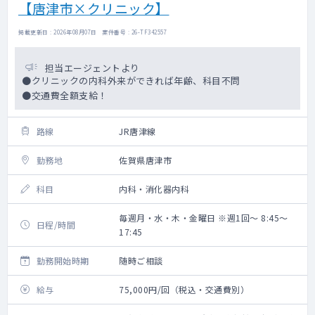
【唐津市×クリニック】
掲載更新日 : 2026年08月07日 案件番号 : 26-TF342557
担当エージェントより
●クリニックの内科外来ができれば年齢、科目不問
●交通費全額支給！
路線
JR唐津線
勤務地
佐賀県唐津市
科目
内科・消化器内科
毎週月・水・木・金曜日 ※週1回～ 8:45～
日程/時間
17:45
勤務開始時期
随時ご相談
給与
75,000円/回（税込・交通費別）