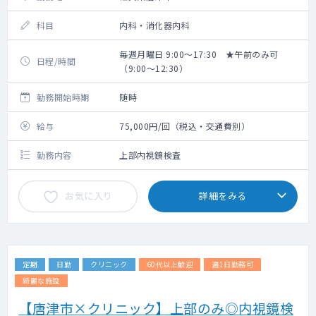
科目
内科・消化器内科
毎週月曜日 9:00～17:30 ★午前のみ可
日程/時間
（9:00～12:30）
勤務開始時期
随時
給与
75,000円/回（税込・交通費別）
勤務内容
上部内視鏡検査
お気に入り
詳細をみる
定期
日勤
クリニック
60代以上歓迎
週1日勤務可
綺麗な施設
【唐津市×クリニック】上部のみ◎内視鏡検