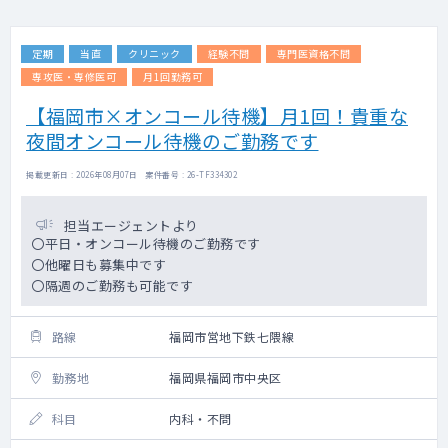
定期
当直
クリニック
経験不問
専門医資格不問
専攻医・専修医可
月1回勤務可
【福岡市×オンコール待機】月1回！貴重な
夜間オンコール待機のご勤務です
掲載更新日 : 2026年08月07日 案件番号 : 26-TF334302
担当エージェントより
〇平日・オンコール待機のご勤務です
〇他曜日も募集中です
〇隔週のご勤務も可能です
路線
福岡市営地下鉄七隈線
勤務地
福岡県福岡市中央区
科目
内科・不問