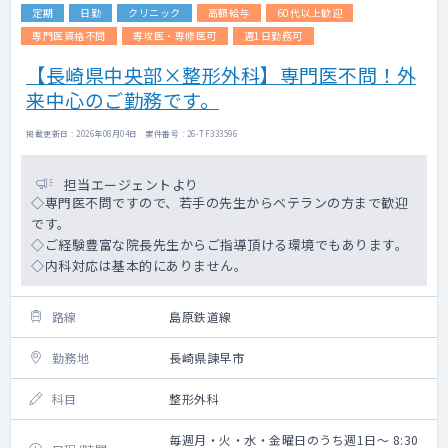
定期
日勤
クリニック
高額給与
60代以上歓迎
専門医資格不問
専攻医・専修医可
週1日勤務可
【長崎県中央部×整形外科】専門医不問！外
来中心のご勤務です。
掲載更新日 : 2026年08月04日 案件番号 : 26-TF333596
担当エージェントより
◇専門医不問ですので、若手の先生からベテランの方まで歓迎
です。
◇ご経験豊富な院長先生からご指導頂ける環境でもあります。
◇内科対応は基本的にありません。
路線
島原鉄道線
勤務地
長崎県諫早市
科目
整形外科
毎週月・火・水・金曜日のうち週1日～ 8:30