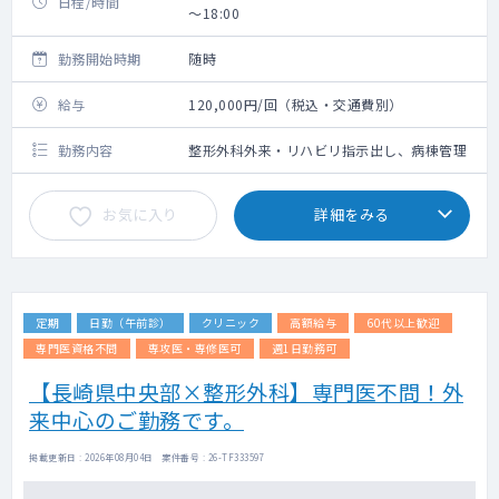
日程/時間
～18:00
勤務開始時期
随時
給与
120,000円/回（税込・交通費別）
勤務内容
整形外科外来・リハビリ指示出し、病棟管理
お気に入り
詳細をみる
定期
日勤（午前診）
クリニック
高額給与
60代以上歓迎
専門医資格不問
専攻医・専修医可
週1日勤務可
【長崎県中央部×整形外科】専門医不問！外
来中心のご勤務です。
掲載更新日 : 2026年08月04日 案件番号 : 26-TF333597