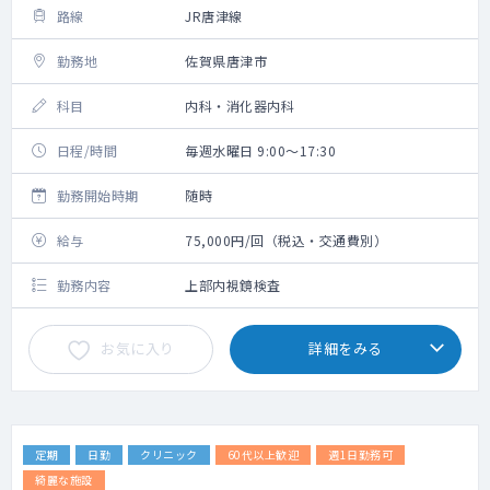
路線
JR唐津線
勤務地
佐賀県唐津市
科目
内科・消化器内科
日程/時間
毎週水曜日 9:00～17:30
勤務開始時期
随時
給与
75,000円/回（税込・交通費別）
勤務内容
上部内視鏡検査
お気に入り
詳細をみる
定期
日勤
クリニック
60代以上歓迎
週1日勤務可
綺麗な施設