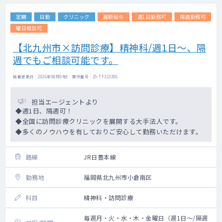
定期
日勤
クリニック
高額給与
週1日勤務可
隔週勤務可
曜日相談可
【北九州市×訪問診療】精神科/週1日～、隔
週でもご相談可能です。
掲載更新日 : 2026年08月04日 案件番号 : 25-TF323206
担当エージェントより
◆週1日、隔週可！
◆全国に訪問診療クリニックを展開する大手法人です。
◆多くのノウハウを有しておりご安心して勤務いただけます。
路線
JR日豊本線
勤務地
福岡県北九州市小倉南区
科目
精神科・訪問診療
毎週月・火・水・木・金曜日（週1日～/隔週