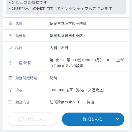
〇月1回のご勤務です
〇お呼び出しの回数に応じてインセンティブもございます
路線
福岡市営地下鉄七隈線
勤務地
福岡県福岡市中央区
科目
内科・不問
第3金～日曜日 (金)18:00～(月)9:00 ※上が
日程/時間
り7:00までご相談可
勤務開始時期
随時
給与
100,000円/回（税込・交通費込）
勤務内容
訪問診療のオンコール待機
お気に入り
詳細をみる