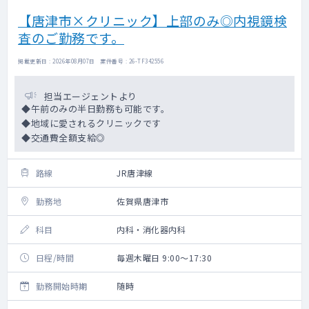
【唐津市×クリニック】上部のみ◎内視鏡検
査のご勤務です。
掲載更新日 : 2026年08月07日 案件番号 : 26-TF342556
担当エージェントより
◆午前のみの半日勤務も可能です。
◆地域に愛されるクリニックです
◆交通費全額支給◎
路線
JR唐津線
勤務地
佐賀県唐津市
科目
内科・消化器内科
日程/時間
毎週木曜日 9:00～17:30
勤務開始時期
随時