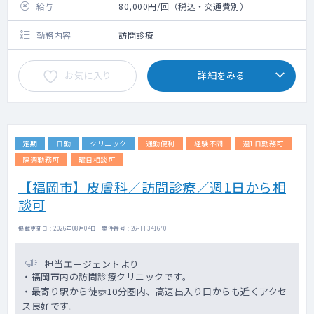
給与
80,000円/回（税込・交通費別）
勤務内容
訪問診療
お気に入り
詳細をみる
定期
日勤
クリニック
通勤便利
経験不問
週1日勤務可
隔週勤務可
曜日相談可
【福岡市】皮膚科／訪問診療／週1日から相
談可
掲載更新日 : 2026年08月04日 案件番号 : 26-TF341670
担当エージェントより
・福岡市内の訪問診療クリニックです。
・最寄り駅から徒歩10分圏内、高速出入り口からも近くアクセ
ス良好です。