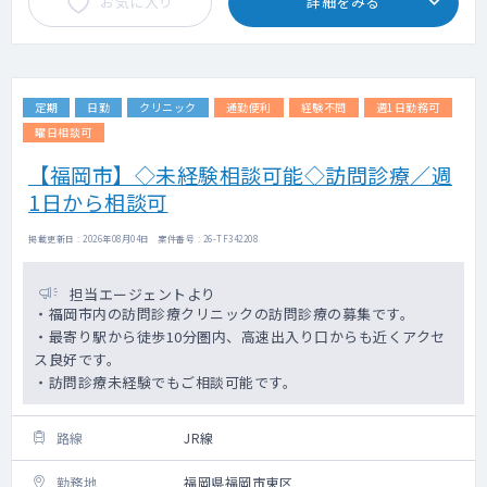
お気に入り
詳細をみる
定期
日勤
クリニック
通勤便利
経験不問
週1日勤務可
曜日相談可
【福岡市】◇未経験相談可能◇訪問診療／週
1日から相談可
掲載更新日 : 2026年08月04日 案件番号 : 26-TF342208
担当エージェントより
・福岡市内の訪問診療クリニックの訪問診療の募集です。
・最寄り駅から徒歩10分圏内、高速出入り口からも近くアクセ
ス良好です。
・訪問診療未経験でもご相談可能です。
路線
JR線
勤務地
福岡県福岡市東区