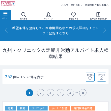
民間医局
ヘルプ
問い合わせ
医師採用ご担当者様へ
求人検索
マイページ
お気に入り
保存済みの
検索条件
希望条件を登録して、医療機関名などの求人詳細をチェッ
ク！登録はこちら
九州・クリニックの定期非常勤アルバイト求人検
索結果
252
並べ替え
条件保存
件中 1～ 20件を表示
1
2
3
4
5
定期
日勤
クリニック
ゆったり勤務
専門医資格不問