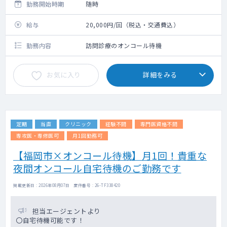
勤務開始時期
随時
給与
20,000円/回（税込・交通費込）
勤務内容
訪問診療のオンコール待機
お気に入り
詳細をみる
定期
当直
クリニック
経験不問
専門医資格不問
専攻医・専修医可
月1回勤務可
【福岡市×オンコール待機】月1回！貴重な
夜間オンコール自宅待機のご勤務です
掲載更新日 : 2026年08月07日 案件番号 : 26-TF338420
担当エージェントより
〇自宅待機可能です！