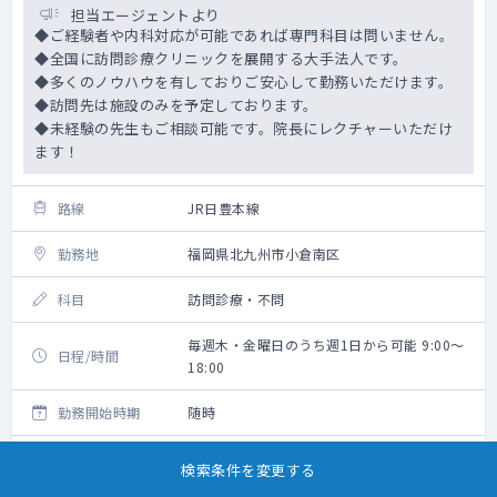
担当エージェントより
◆ご経験者や内科対応が可能であれば専門科目は問いません。
◆全国に訪問診療クリニックを展開する大手法人です。
◆多くのノウハウを有しておりご安心して勤務いただけます。
◆訪問先は施設のみを予定しております。
◆未経験の先生もご相談可能です。院長にレクチャーいただけ
ます！
路線
JR日豊本線
勤務地
福岡県北九州市小倉南区
科目
訪問診療・不問
毎週木・金曜日のうち週1日から可能 9:00～
日程/時間
18:00
勤務開始時期
随時
給与
80,000円/回（税込・交通費込）
検索条件を変更する