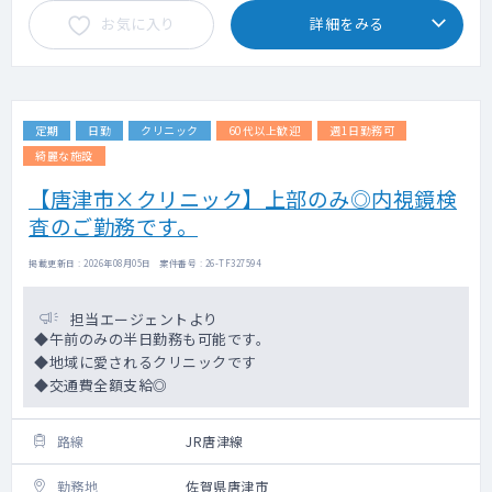
お気に入り
詳細をみる
定期
日勤
クリニック
60代以上歓迎
週1日勤務可
綺麗な施設
【唐津市×クリニック】上部のみ◎内視鏡検
査のご勤務です。
掲載更新日 : 2026年08月05日 案件番号 : 26-TF327594
担当エージェントより
◆午前のみの半日勤務も可能です。
◆地域に愛されるクリニックです
◆交通費全額支給◎
路線
JR唐津線
勤務地
佐賀県唐津市