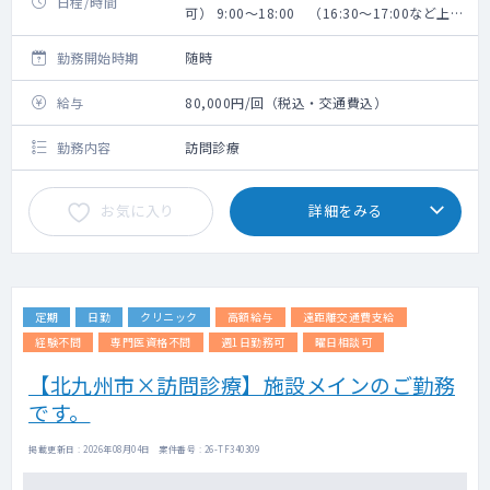
日程/時間
可） 9:00～18:00 （16:30～17:00など上が
り時間相談可）
勤務開始時期
随時
給与
80,000円/回（税込・交通費込）
勤務内容
訪問診療
お気に入り
詳細をみる
定期
日勤
クリニック
高額給与
遠距離交通費支給
経験不問
専門医資格不問
週1日勤務可
曜日相談可
【北九州市×訪問診療】施設メインのご勤務
です。
掲載更新日 : 2026年08月04日 案件番号 : 26-TF340309