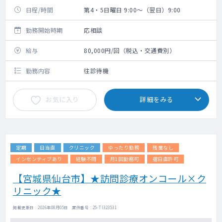
日程/時間
第4・5日曜日 9:00～（翌日）9:00
勤務開始時期
応相談
給与
80,000円/回（税込・交通費別）
勤務内容
往診待機
お気に入り
詳細をみる
定期
日当直
クリニック
ゆったり勤務
残業なし
インセンティブあり
経験不問
月1回勤務可
宿日直許可
【宮城県仙台市】★訪問診療オンコール×ク
リニック★
掲載更新日 : 2026年08月05日 案件番号 : 25-TI323531