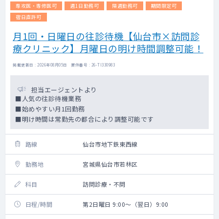
専攻医・専修医可
週1日勤務可
隔週勤務可
期間限定可
宿日直許可
月1回・日曜日の往診待機【仙台市×訪問診
療クリニック】月曜日の明け時間調整可能！
掲載更新日 : 2026年08月05日 案件番号 : 26-TI330983
担当エージェントより
■人気の往診待機業務
■始めやすい月1回勤務
■明け時間は常勤先の都合により調整可能です
路線
仙台市地下鉄東西線
勤務地
宮城県仙台市若林区
科目
訪問診療・不問
日程/時間
第2日曜日 9:00～（翌日）9:00