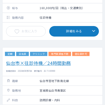
給与
160,000円/回（税込・交通費別）
勤務内容
往診待機
お気に入り
詳細をみる
定期
日当直
クリニック
専門医資格不問
宿日直許可
仙台市×往診待機／24時間勤務
掲載更新日 : 2026年08月05日 案件番号 : 26-TI330998
路線
仙台市営地下鉄南北線
勤務地
宮城県仙台市青葉区
科目
訪問診療・内科