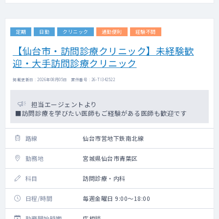
定期
日勤
クリニック
通勤便利
経験不問
【仙台市・訪問診療クリニック】未経験歓
迎・大手訪問診療クリニック
掲載更新日 : 2026年08月05日 案件番号 : 26-TI342522
担当エージェントより
■訪問診療を学びたい医師もご経験がある医師も歓迎です
路線
仙台市営地下鉄南北線
勤務地
宮城県仙台市青葉区
科目
訪問診療・内科
日程/時間
毎週金曜日 9:00～18:00
勤務開始時期
応相談