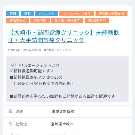
定期
日勤
クリニック
インセンティブあり
遠距離交通費支給
宿泊費支給
経験不問
専攻医・専修医可
週1日勤務可
【大崎市・訪問診療クリニック】未経験歓
迎・大手訪問診療クリニック
掲載更新日 : 2026年08月05日 案件番号 : 26-TI342519
担当エージェントより
＜新幹線通勤可能です＞
■新幹線最寄駅より徒歩10分
仙台駅から30分程度で通勤可能！
■訪問診療を学びたい医師もご経験がある医師も歓迎です
路線
JR東北新幹線
勤務地
宮城県大崎市