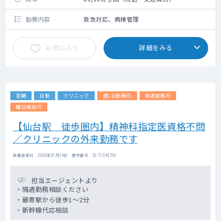
勤務内容
救急対応、病棟管理
お気に入り
詳細をみる
定期
日勤
クリニック
週1日勤務可
隔週勤務可
曜日相談可
【仙台駅 徒歩圏内】精神科指定医資格不問
／クリニックの外来勤務です
掲載更新日 : 2026年07月24日 案件番号 : 26-TI341786
担当エージェントより
・隔週勤務相談ください
・最寄駅から徒歩1～2分
・新幹線代応相談