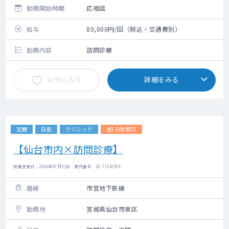
勤務開始時期
応相談
給与
80,000円/回（税込・交通費別）
勤務内容
訪問診療
お気に入り
詳細をみる
定期
日勤
クリニック
週1日勤務可
【仙台市内×訪問診療】
掲載更新日 : 2026年07月31日 案件番号 : 26-TI342204
路線
市営地下鉄線
勤務地
宮城県仙台市泉区