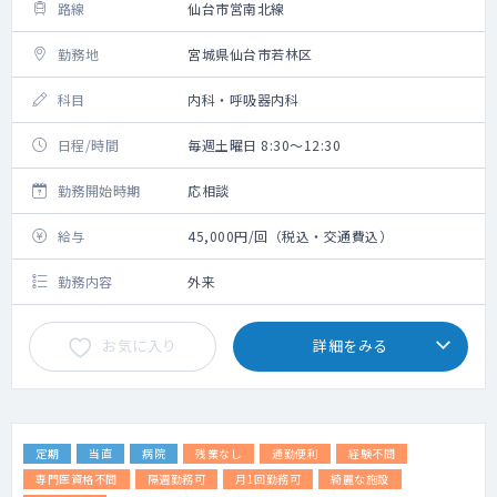
路線
仙台市営南北線
勤務地
宮城県仙台市若林区
科目
内科・呼吸器内科
日程/時間
毎週土曜日 8:30～12:30
勤務開始時期
応相談
給与
45,000円/回（税込・交通費込）
勤務内容
外来
お気に入り
詳細をみる
定期
当直
病院
残業なし
通勤便利
経験不問
専門医資格不問
隔週勤務可
月1回勤務可
綺麗な施設