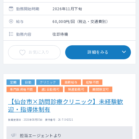
勤務開始時期
2026年11月下旬
給与
60,000円/回（税込・交通費別）
勤務内容
往診待機
お気に入り
詳細をみる
定期
日勤
クリニック
高額給与
経験不問
専門医資格不問
週1日勤務可
隔週勤務可
期間限定可
【仙台市×訪問診療クリニック】未経験歓
迎・指導体制有
掲載更新日 : 2026年08月05日 案件番号 : 26-TI342521
担当エージェントより