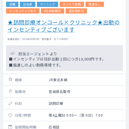
定期
日当直
クリニック
ゆったり勤務
残業なし
インセンティブあり
月1回勤務可
宿日直許可
★訪問診療オンコール×クリニック★出動の
インセンティブございます
掲載更新日 : 2026年08月05日 案件番号 : 26-TI340689
担当エージェントより
■インセンティブは往診出動１回につき10,000円です。
■風通しのよい勤務環境です。
路線
JR東北本線
勤務地
宮城県名取市
科目
訪問診療
日程/時間
第4土曜日 9:00～（翌々日）7:00
勤務開始時期
応相談