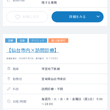
随する業務
お気に入り
詳細をみる
定期
日勤
クリニック
週1日勤務可
【仙台市内×訪問診療】
掲載更新日 : 2026年07月31日 案件番号 : 26-TI342203
路線
市営地下鉄線
勤務地
宮城県仙台市泉区
科目
訪問診療・不問
毎週月・火・水・木・金曜日（週1日） 9:00
日程/時間
～18:00