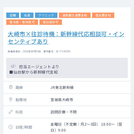
定期
当直
クリニック
遠距離交通費支給
宿泊費支給
専攻医・専修医可
宿日直許可
大崎市×往診待機：新幹線代応相談可・イン
センティブあり
掲載更新日 : 2026年08月05日 案件番号 : 26-TI342550
担当エージェントより
■仙台駅から新幹線代支給
路線
JR東北新幹線
勤務地
宮城県大崎市
科目
訪問診療・不問
金曜日（不定期：月2～3回） 18:00～（翌
日程/時間
日）9:00