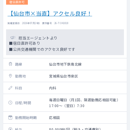
宿日直許可
【仙台市×当直】アクセル良好！
掲載更新日 : 2026年07月24日 案件番号 : 26-TI341818
担当エージェントより
■宿日直許可あり
■公共交通機関でのアクセス良好です
路線
仙台市地下鉄南北線
勤務地
宮城県仙台市泉区
科目
内科
毎週日曜日（月1回、隔週勤務応相談可能）
日程/時間
17:00～（翌日）7:30
勤務開始時期
応相談
給与
80,000円/回（税込・交通費別）