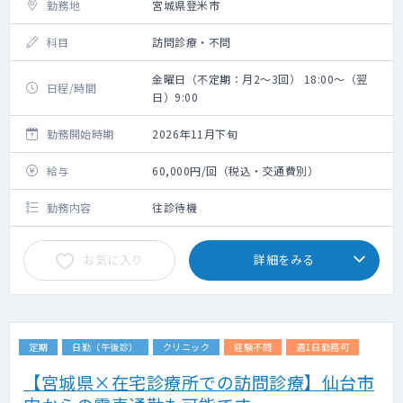
勤務地
宮城県登米市
科目
訪問診療・不問
金曜日（不定期：月2～3回） 18:00～（翌
日程/時間
日）9:00
勤務開始時期
2026年11月下旬
給与
60,000円/回（税込・交通費別）
勤務内容
往診待機
お気に入り
詳細をみる
定期
日勤（午後診）
クリニック
経験不問
週1日勤務可
【宮城県×在宅診療所での訪問診療】仙台市