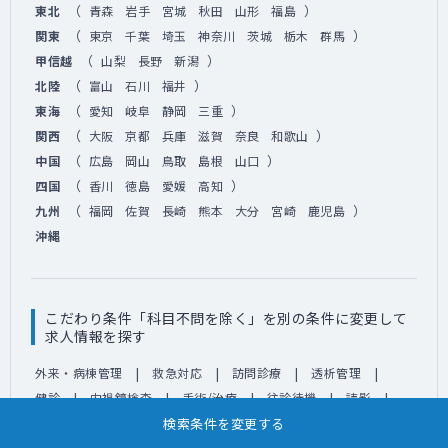
（
）
東北
青森
岩手
宮城
秋田
山形
福島
（
）
関東
東京
千葉
埼玉
神奈川
茨城
栃木
群馬
（
）
甲信越
山梨
長野
新潟
（
）
北陸
富山
石川
福井
（
）
東海
愛知
岐阜
静岡
三重
（
）
関西
大阪
京都
兵庫
滋賀
奈良
和歌山
（
）
中国
広島
岡山
鳥取
島根
山口
（
）
四国
香川
徳島
愛媛
高知
（
）
九州
福岡
佐賀
長崎
熊本
大分
宮崎
鹿児島
沖縄
こだわり条件「科目不問を除く」を別の条件に変更して
求人情報を探す
外来・病棟管理
救急対応
訪問診療
透析管理
健診
内視鏡検査
手術/治療
往診待機
読影
自由診療
産業医・ストレスチェック
予防接種・その他
検索条件を変更する
新着のみ
科目不問を除く
高額給与
ゆったり勤務