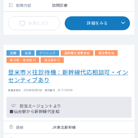
勤務内容
訪問診療
お気に入り
詳細をみる
定期
当直
クリニック
遠距離交通費支給
宿泊費支給
専攻医・専修医可
宿日直許可
登米市×往診待機：新幹線代応相談可・イン
センティブあり
掲載更新日 : 2026年08月05日 案件番号 : 26-TI342549
担当エージェントより
■仙台駅から新幹線代支給
路線
JR東北新幹線