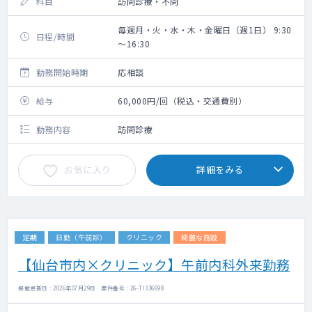
科目
訪問診療・不問
毎週月・火・水・木・金曜日（週1日） 9:30
日程/時間
～16:30
勤務開始時期
応相談
給与
60,000円/回（税込・交通費別）
勤務内容
訪問診療
お気に入り
詳細をみる
定期
日勤（午前診）
クリニック
綺麗な施設
【仙台市内×クリニック】午前内科外来勤務
掲載更新日 : 2026年07月29日 案件番号 : 26-TI336698