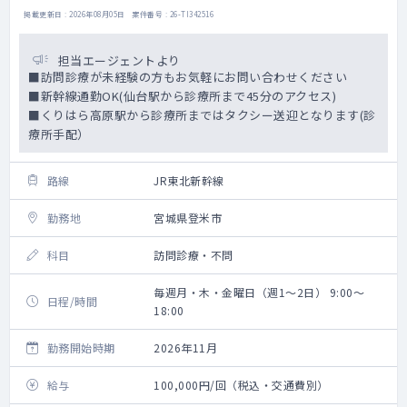
掲載更新日 : 2026年08月05日 案件番号 : 26-TI342516
担当エージェントより
■訪問診療が未経験の方もお気軽にお問い合わせください
■新幹線通勤OK(仙台駅から診療所まで45分のアクセス)
■くりはら高原駅から診療所まではタクシー送迎となります(診
療所手配）
路線
JR東北新幹線
勤務地
宮城県登米市
科目
訪問診療・不問
毎週月・木・金曜日（週1～2日） 9:00～
日程/時間
18:00
勤務開始時期
2026年11月
給与
100,000円/回（税込・交通費別）