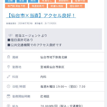
定期
当直
病院
残業なし
通勤便利
経験不問
専門医資格不問
隔週勤務可
綺麗な施設
宿日直許可
【仙台市×当直】アクセル良好！
掲載更新日 : 2026年07月24日 案件番号 : 26-TI341816
担当エージェントより
■宿日直許可あり
■公共交通機関でのアクセス良好です
路線
仙台市地下鉄南北線
勤務地
宮城県仙台市泉区
科目
内科
日程/時間
毎週木曜日 19:00～（翌日）7:30
勤務開始時期
応相談
給与
70,000円/回（税込・交通費別）