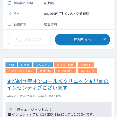
勤務開始時期
応相談
給与
80,000円/回（税込・交通費別）
勤務内容
往診待機
お気に入り
詳細をみる
定期
日当直
クリニック
ゆったり勤務
残業なし
インセンティブあり
経験不問
月1回勤務可
宿日直許可
★訪問診療オンコール×クリニック★出動の
インセンティブございます
掲載更新日 : 2026年08月05日 案件番号 : 26-TI340686
担当エージェントより
■インセンティブは往診出動１回につき10,000円です。