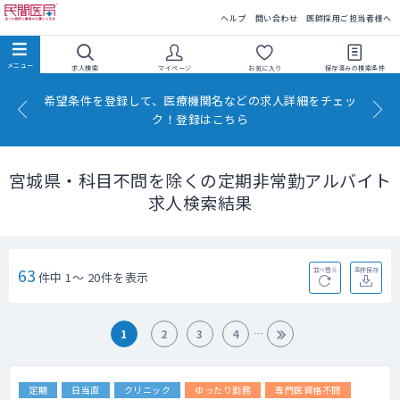
民間医局
ヘルプ
問い合わせ
医師採用ご担当者様へ
求人検索
マイページ
お気に入り
保存済みの
検索条件
希望条件を登録して、医療機関名などの求人詳細をチェッ
ク！登録はこちら
宮城県・科目不問を除くの定期非常勤アルバイト
求人検索結果
63
並べ替え
条件保存
件中 1～ 20件を表示
1
2
3
4
定期
日当直
クリニック
ゆったり勤務
専門医資格不問