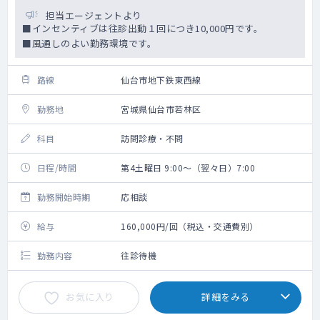
担当エージェントより
■インセンティブは往診出動１回につき10,000円です。
■風通しのよい勤務環境です。
路線
仙台市地下鉄東西線
勤務地
宮城県仙台市若林区
科目
訪問診療・不問
日程/時間
第4土曜日 9:00～（翌々日）7:00
勤務開始時期
応相談
給与
160,000円/回（税込・交通費別）
勤務内容
往診待機
お気に入り
詳細をみる