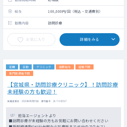
給与
100,000円/回（税込・交通費別）
勤務内容
訪問診療
お気に入り
詳細をみる
定期
日勤
クリニック
高額給与
経験不問
専門医資格不問
【宮城県・訪問診療クリニック】！訪問診療
未経験の方も歓迎！
掲載更新日 : 2026年08月05日 案件番号 : 26-TI342517
担当エージェントより
■訪問診療が未経験の方もお気軽にお問い合わせください
■新幹線通勤OK(仙台駅から診療所まで45分のアクセス)