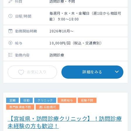
科目
訪問診療・不問
毎週月・水・木・金曜日（週1日から相談可
日程/時間
能） 9:00～18:00
勤務開始時期
2026年10月～
給与
10,000円/回（税込・交通費別）
勤務内容
訪問診療
お気に入り
詳細をみる
定期
日勤
クリニック
高額給与
経験不問
専門医資格不問
週1日勤務可
【宮城県・訪問診療クリニック】！訪問診療
未経験の方も歓迎！