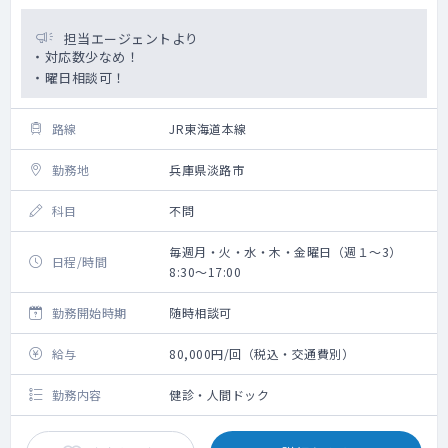
担当エージェントより
・対応数少なめ！
・曜日相談可！
路線
JR東海道本線
勤務地
兵庫県淡路市
科目
不問
毎週月・火・水・木・金曜日（週１～3）
日程/時間
8:30～17:00
勤務開始時期
随時相談可
給与
80,000円/回（税込・交通費別）
勤務内容
健診・人間ドック