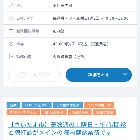
科目
消化器内科
日程/時間
毎週月・火・金曜日(週2回～) 9:00～12:00
勤務開始時期
応相談
給与
40,000円/回（税込・交通費込）
勤務内容
内視鏡検査（上部）
お気に入り
詳細をみる
定期
日勤（午前診）
その他医療施設
専門医資格不問
専攻医・専修医可
週1日勤務可
隔週勤務可
綺麗な施設
【さいたま市】奇数週の土曜日・午前/問診
と聴打診がメインの院内健診業務です