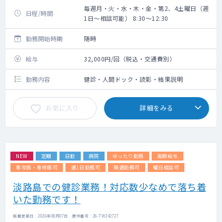
毎週月・火・水・木・金・第2、4土曜日（週
日程/時間
1日～相談可能） 8:30～12:30
勤務開始時期
随時
給与
32,000円/回（税込・交通費別）
勤務内容
健診・人間ドック・読影・結果説明
お気に入り
詳細をみる
NEW
定期
日勤
病院
ゆったり勤務
高額給与
専攻医・専修医可
週1日勤務可
隔週勤務可
曜日相談可
淡路島での健診業務！対応数少なめで落ち着
いた勤務です！
掲載更新日 : 2026年08月07日 案件番号 : 26-TW342727