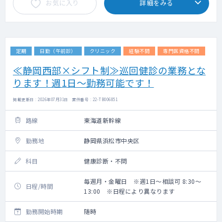
お気に入り
詳細をみる
定期
日勤（午前診）
クリニック
経験不問
専門医資格不問
≪静岡西部×シフト制≫巡回健診の業務とな
ります！週1日～勤務可能です！
掲載更新日 : 2026年07月31日 案件番号 : 22-TB006851
路線
東海道新幹線
勤務地
静岡県浜松市中央区
科目
健康診断・不問
毎週月・金曜日 ※週1日～相談可 8:30～
日程/時間
13:00 ※日程により異なります
勤務開始時期
随時