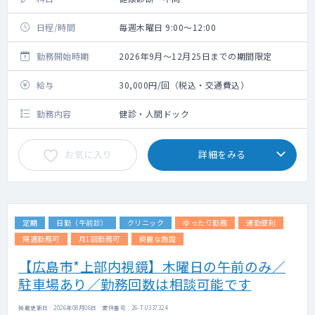
日程/時間
毎週木曜日 9:00～12:00
勤務開始時期
2026年9月～12月25日までの期間限定
給与
30,000円/回（税込・交通費込）
勤務内容
健診・人間ドック
お気に入り
詳細をみる
定期
日勤（午前診）
クリニック
ゆったり勤務
通勤便利
隔週勤務可
月1回勤務可
綺麗な施設
【広島市*上部内視鏡】木曜日の午前のみ／
駐車場あり／勤務回数は相談可能です
掲載更新日 : 2026年08月06日 案件番号 : 26-TU337324