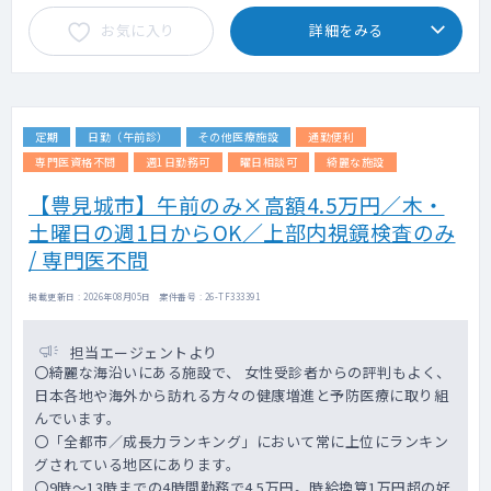
お気に入り
詳細をみる
定期
日勤（午前診）
その他医療施設
通勤便利
専門医資格不問
週1日勤務可
曜日相談可
綺麗な施設
【豊見城市】午前のみ×高額4.5万円／木・
土曜日の週1日からOK／上部内視鏡検査のみ
/ 専門医不問
掲載更新日 : 2026年08月05日 案件番号 : 26-TF333391
担当エージェントより
〇綺麗な海沿いにある施設で、 女性受診者からの評判もよく、
日本各地や海外から訪れる方々の健康増進と予防医療に取り組
んでいます。
〇「全都市／成長力ランキング」において常に上位にランキン
グされている地区にあります。
〇9時～13時までの4時間勤務で4.5万円。時給換算1万円超の好