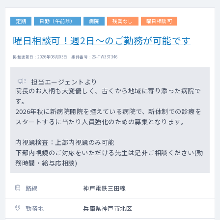
定期
日勤（午前診）
病院
残業なし
曜日相談可
曜日相談可！週2日～のご勤務が可能です
掲載更新日 : 2026年08月03日 案件番号 : 26-TW337346
担当エージェントより
院長のお人柄も大変優しく、古くから地域に寄り添った病院で
す。
2026年秋に新病院開院を控えている病院で、新体制での診療を
スタートするに当たり人員強化のための募集となります。
内視鏡検査：上部内視鏡のみ可能
下部内視鏡のご対応をいただける先生は是非ご相談ください(勤
務時間・給与応相談)
路線
神戸電鉄三田線
勤務地
兵庫県神戸市北区