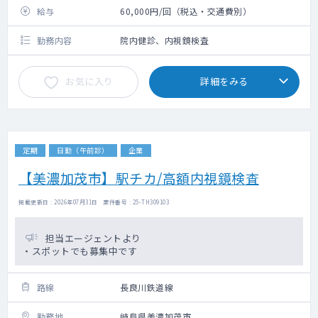
給与
60,000円/回（税込・交通費別）
勤務内容
院内健診、内視鏡検査
お気に入り
詳細をみる
定期
日勤（午前診）
企業
【美濃加茂市】駅チカ/高額内視鏡検査
掲載更新日 : 2026年07月31日 案件番号 : 25-TH309103
担当エージェントより
・スポットでも募集中です
路線
長良川鉄道線
勤務地
岐阜県美濃加茂市