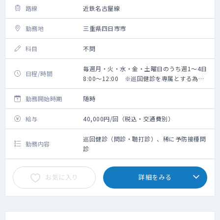
路線
近鉄名古屋線
勤務地
三重県四日市市
科目
不問
毎週月・火・水・金・土曜日のうち週1～4日
日程/時間
8:00～12:00 ※巡回健診を専属とする為、
勤務開始時間は巡回先により都度変更あり
勤務開始時期
随時
給与
40,000円/回（税込・交通費別）
巡回健診（問診・聴打診）、稀に予防接種問
勤務内容
診
お気に入り
詳細をみる