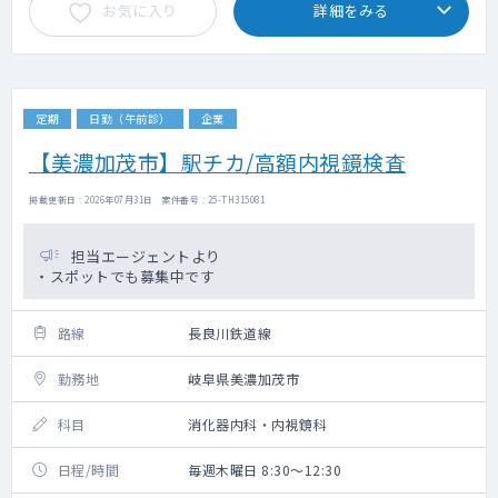
お気に入り
詳細をみる
定期
日勤（午前診）
企業
【美濃加茂市】駅チカ/高額内視鏡検査
掲載更新日 : 2026年07月31日 案件番号 : 25-TH315081
担当エージェントより
・スポットでも募集中です
路線
長良川鉄道線
勤務地
岐阜県美濃加茂市
科目
消化器内科・内視鏡科
日程/時間
毎週木曜日 8:30～12:30