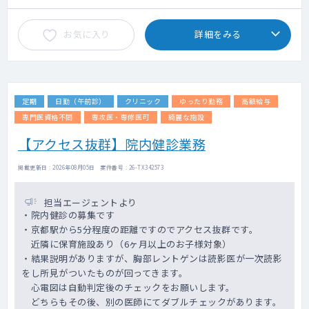
お気に入り
詳細をみる
定期
日勤（午前診）
クリニック
ゆったり勤務
高額給与
専門医資格不問
専攻医・専修医可
綺麗な施設
【アクセス抜群】院内健診業務
掲載更新日 : 2026年08月05日 案件番号 : 26-TX342573
担当エージェントより
・院内健診の募集です
・京都駅から5分程度の距離ですのでアクセス抜群です。
近隣に保育施設あり（6ヶ月以上のお子様対象）
・結果説明がありますが、胸部レントゲンは読影医が一次読影
をし所見がついたものが回ってきます。
心電図は自動判定後のチェックをお願いします。
どちらもその後、別の医師にてダブルチェックがあります。