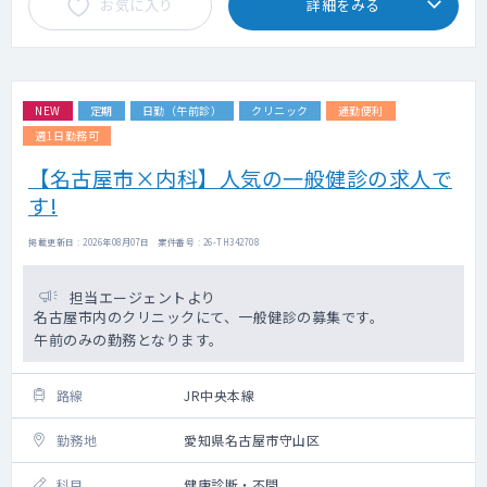
お気に入り
詳細をみる
NEW
定期
日勤（午前診）
クリニック
通勤便利
週1日勤務可
【名古屋市×内科】人気の一般健診の求人で
す!
掲載更新日 : 2026年08月07日 案件番号 : 26-TH342708
担当エージェントより
名古屋市内のクリニックにて、一般健診の募集です。
午前のみの勤務となります。
路線
JR中央本線
勤務地
愛知県名古屋市守山区
科目
健康診断・不問