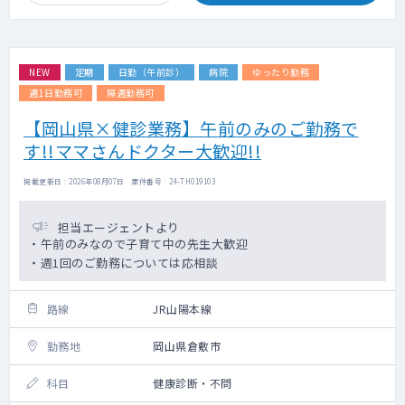
NEW
定期
日勤（午前診）
病院
ゆったり勤務
週1日勤務可
隔週勤務可
【岡山県×健診業務】午前のみのご勤務で
す!!ママさんドクター大歓迎!!
掲載更新日 : 2026年08月07日 案件番号 : 24-TH019103
担当エージェントより
・午前のみなので子育て中の先生大歓迎
・週1回のご勤務については応相談
路線
JR山陽本線
勤務地
岡山県倉敷市
科目
健康診断・不問