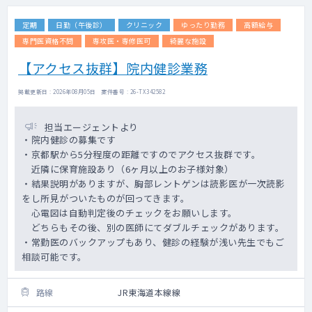
定期
日勤（午後診）
クリニック
ゆったり勤務
高額給与
専門医資格不問
専攻医・専修医可
綺麗な施設
【アクセス抜群】院内健診業務
掲載更新日 : 2026年08月05日 案件番号 : 26-TX342582
担当エージェントより
・院内健診の募集です
・京都駅から5分程度の距離ですのでアクセス抜群です。
近隣に保育施設あり（6ヶ月以上のお子様対象）
・結果説明がありますが、胸部レントゲンは読影医が一次読影
をし所見がついたものが回ってきます。
心電図は自動判定後のチェックをお願いします。
どちらもその後、別の医師にてダブルチェックがあります。
・常勤医のバックアップもあり、健診の経験が浅い先生でもご
相談可能です。
路線
JR東海道本線線