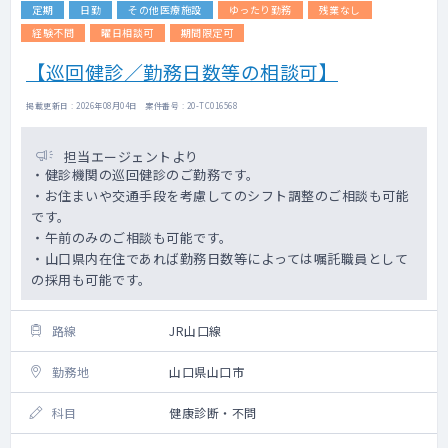
定期
日勤
その他医療施設
ゆったり勤務
残業なし
経験不問
曜日相談可
期間限定可
【巡回健診／勤務日数等の相談可】
掲載更新日 : 2026年08月04日 案件番号 : 20-TC016568
担当エージェントより
・健診機関の巡回健診のご勤務です。
・お住まいや交通手段を考慮してのシフト調整のご相談も可能
です。
・午前のみのご相談も可能です。
・山口県内在住であれば勤務日数等によっては嘱託職員として
の採用も可能です。
路線
JR山口線
勤務地
山口県山口市
科目
健康診断・不問