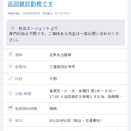
巡回健診勤務です
掲載更新日 : 2026年08月04日 案件番号 : 26-TH341524
担当エージェントより
専門科目は不問です。ご興味ある先生は一度お問い合わせくだ
さい。
路線
近鉄名古屋線
勤務地
三重県四日市市
科目
不問
毎週月・火・水・金曜日 週1日～ 8:00～
日程/時間
17:00 ※巡回健診を専属とする為、勤務開始
時間は巡回先により都度変更あり
勤務開始時期
随時
給与
80,000円/回（税込・交通費別）