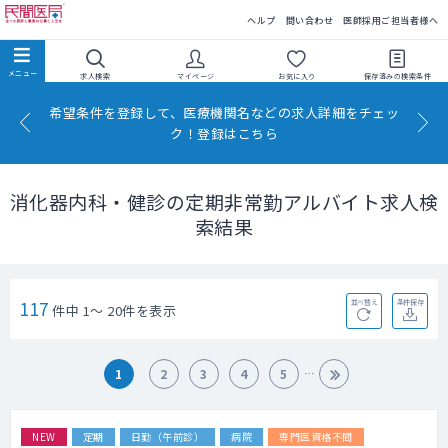
民間医局
ヘルプ
問い合わせ
医師採用ご担当者様へ
求人検索
マイページ
お気に入り
保存済みの
検索条件
希望条件を登録して、医療機関名などの求人詳細をチェッ
ク！登録はこちら
消化器内科・健診の定期非常勤アルバイト求人検
索結果
117
並べ替え
条件保存
件中 1～ 20件を表示
1
2
3
4
5
NEW
定期
日勤（午前診）
病院
専門医資格不問