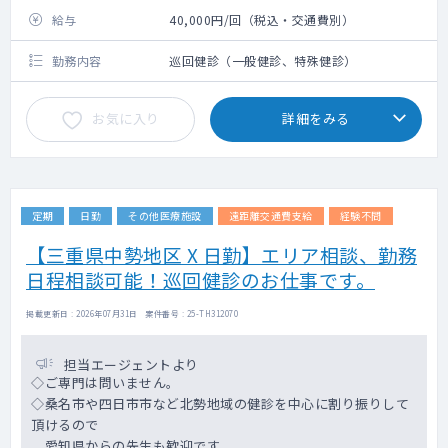
給与
40,000円/回（税込・交通費別）
勤務内容
巡回健診（一般健診、特殊健診）
お気に入り
詳細をみる
定期
日勤
その他医療施設
遠距離交通費支給
経験不問
【三重県中勢地区 X 日勤】エリア相談、勤務
日程相談可能！巡回健診のお仕事です。
掲載更新日 : 2026年07月31日 案件番号 : 25-TH312070
担当エージェントより
◇ご専門は問いません。
◇桑名市や四日市市など北勢地域の健診を中心に割り振りして
頂けるので
愛知県からの先生も歓迎です。