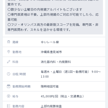
案件です。
〇数少ない土曜日の内視鏡アルバイトもございます
〇専門医資格は不要。上部内視鏡のご対応が可能でしたら、応
募可能
〇フジ・オリンパス両方の最新鋭スコープを完備。専門医・非
専門医問わず、スキルを活かせる環境です。
路線
ゆいレール線
勤務地
沖縄県豊見城市
科目
消化器内科・内視鏡科
毎週木・土曜日（週1回～勤務可能） 9:00～
日程/時間
13:00
勤務開始時期
随時相談可能
給与
45,000円/回（税込・交通費込）
勤務内容
上部内視鏡検査