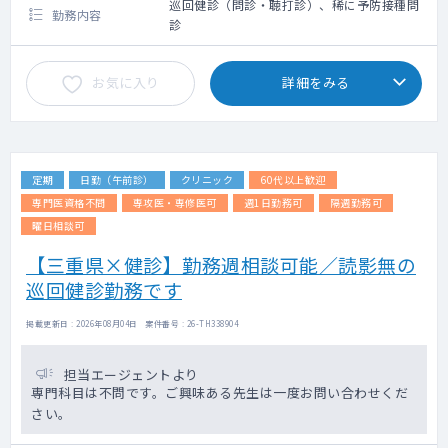
巡回健診（問診・聴打診）、稀に予防接種問
勤務内容
診
お気に入り
詳細をみる
定期
日勤（午前診）
クリニック
60代以上歓迎
専門医資格不問
専攻医・専修医可
週1日勤務可
隔週勤務可
曜日相談可
【三重県×健診】勤務週相談可能／読影無の
巡回健診勤務です
掲載更新日 : 2026年08月04日 案件番号 : 26-TH338904
担当エージェントより
専門科目は不問です。ご興味ある先生は一度お問い合わせくだ
さい。