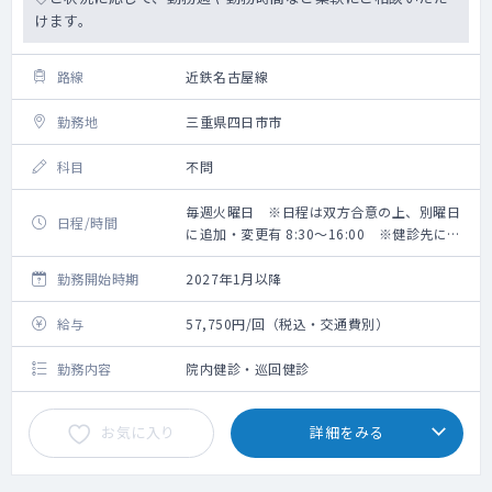
けます。
路線
近鉄名古屋線
勤務地
三重県四日市市
科目
不問
毎週火曜日 ※日程は双方合意の上、別曜日
日程/時間
に追加・変更有 8:30～16:00 ※健診先によ
り変動有
勤務開始時期
2027年1月以降
給与
57,750円/回（税込・交通費別）
勤務内容
院内健診・巡回健診
お気に入り
詳細をみる