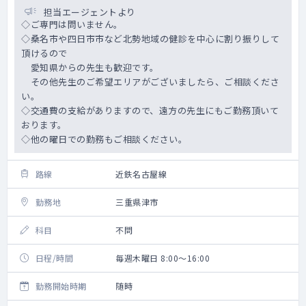
担当エージェントより
◇ご専門は問いません。
◇桑名市や四日市市など北勢地域の健診を中心に割り振りして
頂けるので
愛知県からの先生も歓迎です。
その他先生のご希望エリアがございましたら、ご相談くださ
い。
◇交通費の支給がありますので、遠方の先生にもご勤務頂いて
おります。
◇他の曜日での勤務もご相談ください。
路線
近鉄名古屋線
勤務地
三重県津市
科目
不問
日程/時間
毎週木曜日 8:00～16:00
勤務開始時期
随時