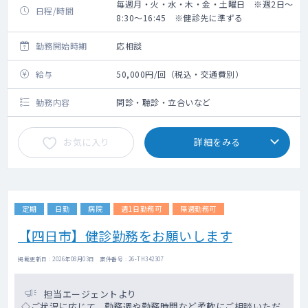
毎週月・火・水・木・金・土曜日 ※週2日～
日程/時間
8:30～16:45 ※健診先に準ずる
勤務開始時期
応相談
給与
50,000円/回（税込・交通費別）
勤務内容
問診・聴診・立合いなど
お気に入り
詳細をみる
定期
日勤
病院
週1日勤務可
隔週勤務可
【四日市】健診勤務をお願いします
掲載更新日 : 2026年08月03日 案件番号 : 26-TH342307
担当エージェントより
◇ご状況に応じて、勤務週や勤務時間など柔軟にご相談いただ