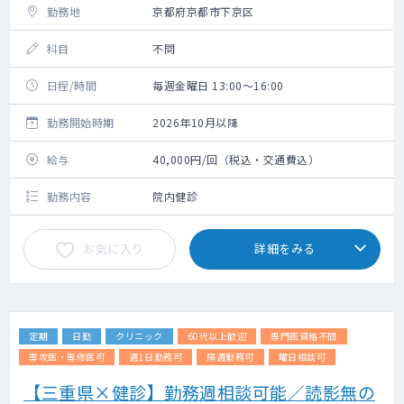
勤務地
京都府京都市下京区
科目
不問
日程/時間
毎週金曜日 13:00～16:00
勤務開始時期
2026年10月以降
給与
40,000円/回（税込・交通費込）
勤務内容
院内健診
お気に入り
詳細をみる
定期
日勤
クリニック
60代以上歓迎
専門医資格不問
専攻医・専修医可
週1日勤務可
隔週勤務可
曜日相談可
【三重県×健診】勤務週相談可能／読影無の