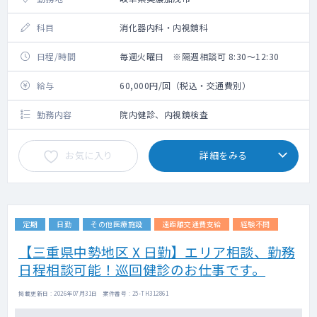
科目
消化器内科・内視鏡科
日程/時間
毎週火曜日 ※隔週相談可 8:30～12:30
給与
60,000円/回（税込・交通費別）
勤務内容
院内健診、内視鏡検査
お気に入り
詳細をみる
定期
日勤
その他医療施設
遠距離交通費支給
経験不問
【三重県中勢地区 X 日勤】エリア相談、勤務
日程相談可能！巡回健診のお仕事です。
掲載更新日 : 2026年07月31日 案件番号 : 25-TH312861