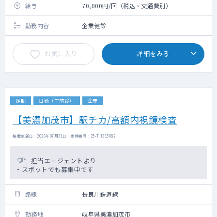
給与
70,000円/回（税込・交通費別）
勤務内容
企業健診
お気に入り
詳細をみる
定期
日勤（午前診）
企業
【美濃加茂市】駅チカ/高額内視鏡検査
掲載更新日 : 2026年07月31日 案件番号 : 25-TH315082
担当エージェントより
・スポットでも募集中です
路線
長良川鉄道線
勤務地
岐阜県美濃加茂市