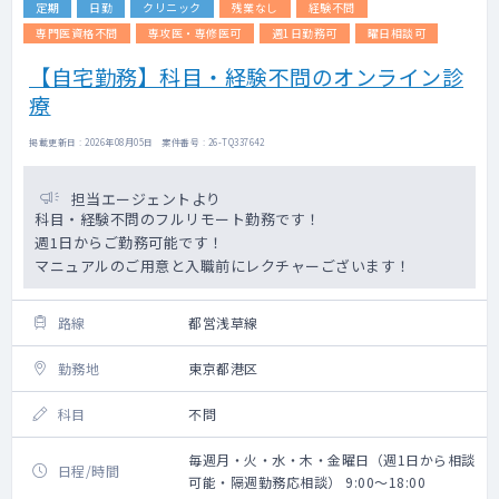
定期
日勤
クリニック
残業なし
経験不問
専門医資格不問
専攻医・専修医可
週1日勤務可
曜日相談可
【自宅勤務】科目・経験不問のオンライン診
療
掲載更新日 : 2026年08月05日 案件番号 : 26-TQ337642
担当エージェントより
科目・経験不問のフルリモート勤務です！
週1日からご勤務可能です！
マニュアルのご用意と入職前にレクチャーございます！
路線
都営浅草線
勤務地
東京都港区
科目
不問
毎週月・火・水・木・金曜日（週1日から相談
日程/時間
可能・隔週勤務応相談） 9:00～18:00