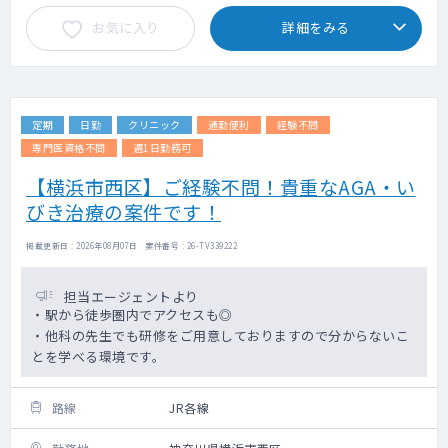
お気に入り
詳細をみる
定期
日勤
クリニック
通勤便利
経験不問
専門医資格不問
週1日勤務可
【横浜市西区】ご経験不問！貴重なAGA・い
びき治療の案件です！
掲載更新日 : 2026年08月07日 案件番号 : 26-TV339222
担当エージェントより
・駅から徒歩圏内でアクセスも◎
・他科の先生でも研修をご用意しておりますので分からないこ
とを学べる環境です。
路線
JR各線