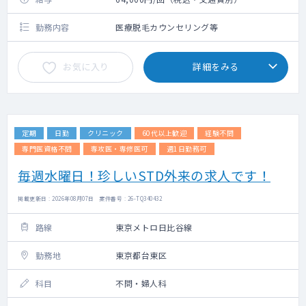
勤務内容
医療脱毛カウンセリング等
お気に入り
詳細をみる
定期
日勤
クリニック
60代以上歓迎
経験不問
専門医資格不問
専攻医・専修医可
週1日勤務可
毎週水曜日！珍しいSTD外来の求人です！
掲載更新日 : 2026年08月07日 案件番号 : 26-TQ340432
路線
東京メトロ日比谷線
勤務地
東京都台東区
科目
不問・婦人科