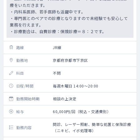
療をいただきます。
・内科系医師、若手医師も活躍中です。
・専門医とのペアでの診療となりますので未経験でも安心して
業務を行えます。
・診療割合は、自費診療：保険診療＝８：２です。
路線
JR線
勤務地
京都府京都市下京区
科目
不問
日程/時間
毎週木曜日 14:00～20:00
勤務開始時期
相談の上決定
給与
60,000円/回（税込・交通費別）
問診、レーザー照射、簡単な処置と保険診療
勤務内容
（ニキビ、イボ処理等）