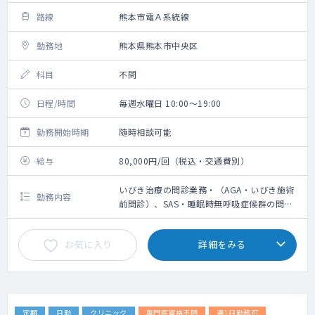
路線
熊本市電Ａ系統線
勤務地
熊本県熊本市中央区
科目
不問
日程/時間
毎週水曜日 10:00～19:00
勤務開始時期
随時相談可能
給与
80,000円/回（税込・交通費別）
いびき治療の問診業務・（AGA・いびき施術
勤務内容
前問診）、SAS・睡眠時無呼吸症候群の問診
など保険診療外来、採血、水光注射
お気に入り
詳細をみる
定期
日勤
クリニック
専門医資格不問
週1日勤務可