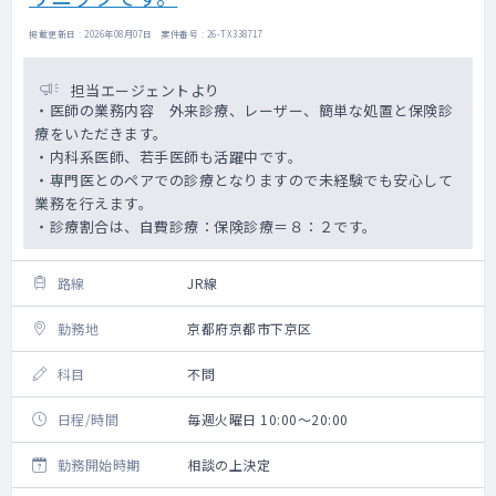
掲載更新日 : 2026年08月07日 案件番号 : 26-TX338717
担当エージェントより
・医師の業務内容 外来診療、レーザー、簡単な処置と保険診
療をいただきます。
・内科系医師、若手医師も活躍中です。
・専門医とのペアでの診療となりますので未経験でも安心して
業務を行えます。
・診療割合は、自費診療：保険診療＝８：２です。
路線
JR線
勤務地
京都府京都市下京区
科目
不問
日程/時間
毎週火曜日 10:00～20:00
勤務開始時期
相談の上決定