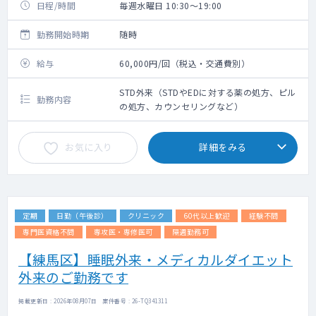
日程/時間
毎週水曜日 10:30～19:00
勤務開始時期
随時
給与
60,000円/回（税込・交通費別）
STD外来（STDやEDに対する薬の処方、ピル
勤務内容
の処方、カウンセリングなど）
お気に入り
詳細をみる
定期
日勤（午後診）
クリニック
60代以上歓迎
経験不問
専門医資格不問
専攻医・専修医可
隔週勤務可
【練馬区】睡眠外来・メディカルダイエット
外来のご勤務です
掲載更新日 : 2026年08月07日 案件番号 : 26-TQ341311