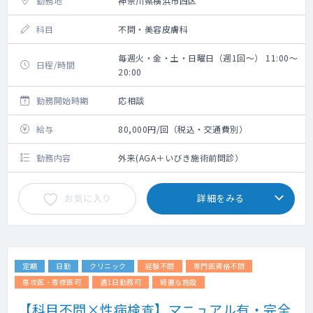
勤務地
神奈川県横浜市西区
科目
不問・美容皮膚科
毎週火・金・土・日曜日（週1回～） 11:00～
日程/時間
20:00
勤務開始時期
応相談
給与
80,000円/回（税込・交通費別）
勤務内容
外来(AGA＋いびき施術前問診）
お気に入り
詳細をみる
定期
日勤
クリニック
経験不問
専門医資格不問
専攻医・専修医可
週1日勤務可
綺麗な施設
【科目不問×性病検査】マニュアル有・完全