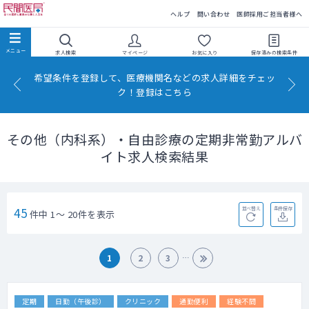
民間医局
ヘルプ
問い合わせ
医師採用ご担当者様へ
求人検索
マイページ
お気に入り
保存済みの
検索条件
希望条件を登録して、医療機関名などの求人詳細をチェッ
ク！登録はこちら
その他（内科系）・自由診療の定期非常勤アルバ
イト求人検索結果
45
並べ替え
条件保存
件中 1～ 20件を表示
1
2
3
定期
日勤（午後診）
クリニック
通勤便利
経験不問