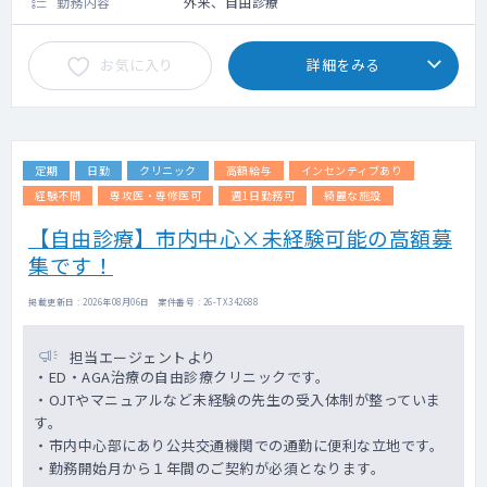
勤務内容
外来、自由診療
お気に入り
詳細をみる
定期
日勤
クリニック
高額給与
インセンティブあり
経験不問
専攻医・専修医可
週1日勤務可
綺麗な施設
【自由診療】市内中心×未経験可能の高額募
集です！
掲載更新日 : 2026年08月06日 案件番号 : 26-TX342688
担当エージェントより
・ED・AGA治療の自由診療クリニックです。
・OJTやマニュアルなど未経験の先生の受入体制が整っていま
す。
・市内中心部にあり公共交通機関での通勤に便利な立地です。
・勤務開始月から１年間のご契約が必須となります。