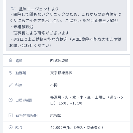
担当エージェントより
・開院して間もないクリニックのため、これからの診療体制づ
くりにもアイデアを出し合い、ご協力い ただける先生大歓迎
・未経験歓迎
・理事長による研修がございます
・週3日以上ご勤務可能な方歓迎（週2日勤務可能な方もまずは
お問い合わせください）
路線
西武池袋線
勤務地
東京都練馬区
科目
不問
毎週月・火・水・木・金・土曜日（週３～5
日程/時間
日） 15:00～18:30
勤務開始時期
応相談
給与
40,000円/回（税込・交通費別）