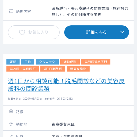
医療脱毛・美容皮膚科の問診業務（施術対応
勤務内容
無し）、その他付随する業務
お気に入り
詳細をみる
定期
日勤
クリニック
通勤便利
専門医資格不問
専攻医・専修医可
週1日勤務可
綺麗な施設
週1日から相談可能！脱毛問診などの美容皮
膚科の問診業務
掲載更新日 : 2026年08月03日 案件番号 : 26-TQ342332
路線
勤務地
東京都台東区
科目
不問・美容皮膚科