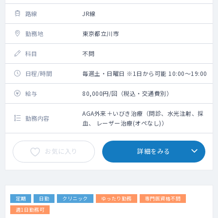
路線
JR線
勤務地
東京都立川市
科目
不問
日程/時間
毎週土・日曜日 ※1日から可能 10:00～19:00
給与
80,000円/回（税込・交通費別）
AGA外来＋いびき治療（問診、水光注射、採
勤務内容
血、 レーザー治療(オペなし)）
お気に入り
詳細をみる
定期
日勤
クリニック
ゆったり勤務
専門医資格不問
週1日勤務可