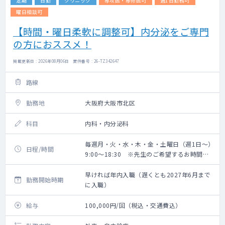
定期
日勤
クリニック
専攻医・専修医可
週1日勤務可
曜日相談可
【時間・曜日柔軟に調整可】内分泌をご専門
の方におススメ！
掲載更新日 : 2026年08月06日 案件番号 : 26-TZ342647
路線
勤務地
大阪府大阪市北区
科目
内科・内分泌科
毎週月・火・水・木・金・土曜日（週1日～）
日程/時間
9:00～18:30 ※先生のご希望するお時間で
のご相談可能です
早ければ年内入職（遅くとも2027年6月まで
勤務開始時期
に入職）
給与
100,000円/回（税込・交通費込）