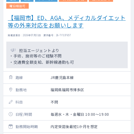
曜日相談可
【福岡市】ED、AGA、メディカルダイエット
等の外来対応をお願いします
掲載更新日 : 2026年07月31日 案件番号 : 26-TF337657
担当エージェントより
・手術、施術等のご経験不問
・交通費全額支給、新幹線通勤も可
路線
JR鹿児島本線
勤務地
福岡県福岡市博多区
科目
不問
日程/時間
毎週水・木・金曜日 10:00～19:00
勤務開始時期
内定受諾後最短1か月を想定