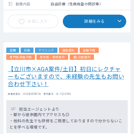
勤務内容
自由診療（性病検査の問診等）
お気に入り
詳細をみる
定期
日勤
クリニック
通勤便利
経験不問
専門医資格不問
専攻医・専修医可
週1日勤務可
【立川市×AGA案件/土日】初日にレクチャ
ーもございますので、未経験の先生もお問い
合わせ下さい！
掲載更新日 : 2026年08月07日 案件番号 : 26-TQ341086
担当エージェントより
・駅から徒歩圏内でアクセスも◎
・他科の先生でも研修をご用意しておりますので分からないこ
とを学べる環境です。