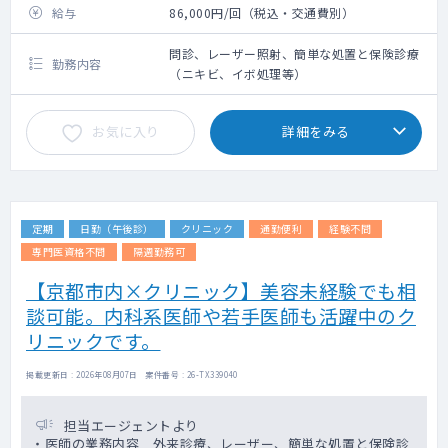
給与
86,000円/回（税込・交通費別）
問診、レーザー照射、簡単な処置と保険診療
勤務内容
（ニキビ、イボ処理等）
お気に入り
詳細をみる
定期
日勤（午後診）
クリニック
通勤便利
経験不問
専門医資格不問
隔週勤務可
【京都市内×クリニック】美容未経験でも相
談可能。内科系医師や若手医師も活躍中のク
リニックです。
掲載更新日 : 2026年08月07日 案件番号 : 26-TX339040
担当エージェントより
・医師の業務内容 外来診療、レーザー、簡単な処置と保険診