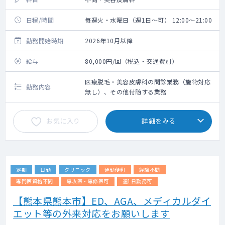
日程/時間
毎週火・水曜日（週1日～可） 12:00～21:00
勤務開始時期
2026年10月以降
給与
80,000円/回（税込・交通費別）
医療脱毛・美容皮膚科の問診業務（施術対応
勤務内容
無し）、その他付随する業務
お気に入り
詳細をみる
定期
日勤
クリニック
通勤便利
経験不問
専門医資格不問
専攻医・専修医可
週1日勤務可
【熊本県熊本市】ED、AGA、メディカルダイ
エット等の外来対応をお願いします