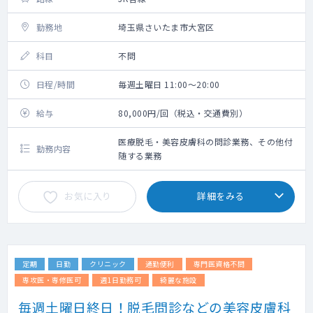
勤務地
埼玉県さいたま市大宮区
科目
不問
日程/時間
毎週土曜日 11:00～20:00
給与
80,000円/回（税込・交通費別）
医療脱毛・美容皮膚科の問診業務、その他付
勤務内容
随する業務
お気に入り
詳細をみる
定期
日勤
クリニック
通勤便利
専門医資格不問
専攻医・専修医可
週1日勤務可
綺麗な施設
毎週土曜日終日！脱毛問診などの美容皮膚科