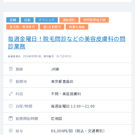
定期
日勤
クリニック
通勤便利
専門医資格不問
専攻医・専修医可
週1日勤務可
綺麗な施設
毎週金曜日！脱毛問診などの美容皮膚科の問
診業務
掲載更新日 : 2026年08月03日 案件番号 : 26-TQ342331
路線
JR線
勤務地
東京都豊島区
科目
不問・美容皮膚科
日程/時間
毎週金曜日 12:00～21:00
勤務開始時期
応相談
給与
80,000円/回（税込・交通費別）