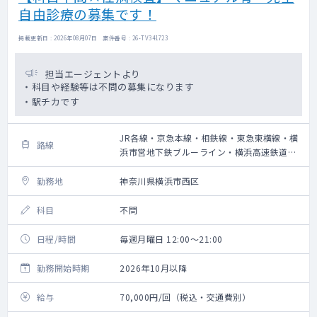
自由診療の募集です！
掲載更新日 : 2026年08月07日 案件番号 : 26-TV341723
担当エージェントより
・科目や経験等は不問の募集になります
・駅チカです
JR各線・京急本線・相鉄線・東急東横線・横
路線
浜市営地下鉄ブルーライン・横浜高速鉄道み
なとみらい線
勤務地
神奈川県横浜市西区
科目
不問
日程/時間
毎週月曜日 12:00～21:00
勤務開始時期
2026年10月以降
給与
70,000円/回（税込・交通費別）