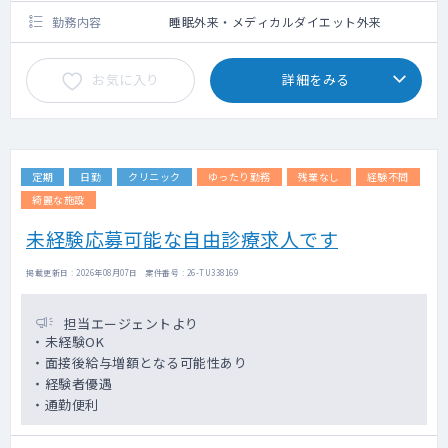
勤務内容
睡眠外来・メディカルダイエット外来
お気に入り
詳細をみる
定期
日勤
クリニック
ゆったり勤務
残業なし
経験不問
綺麗な施設
未経験応募可能な自由診療求人です
掲載更新日 : 2026年08月07日 案件番号 : 26-TU338169
担当エージェントより
・未経験OK
・面接後給与増額となる可能性あり
・経験者優遇
・通勤便利