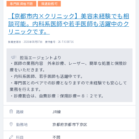
専門医資格不問
隔週勤務可
【京都市内×クリニック】美容未経験でも相
談可能。内科系医師や若手医師も活躍中のク
リニックです。
掲載更新日 : 2026年08月07日 案件番号 : 26-TX338716
担当エージェントより
・医師の業務内容 外来診療、レーザー、簡単な処置と保険診
療をいただきます。
・内科系医師、若手医師も活躍中です。
・専門医とのペアでの診療となりますので未経験でも安心して
業務を行えます。
・診療割合は、自費診療：保険診療＝８：２です。
路線
JR線
勤務地
京都府京都市下京区
科目
不問