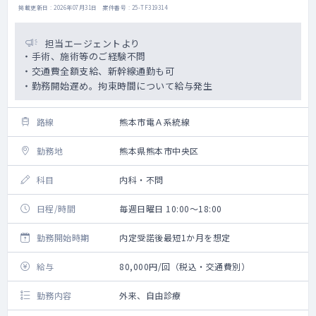
掲載更新日 : 2026年07月31日 案件番号 : 25-TF319314
担当エージェントより
・手術、施術等のご経験不問
・交通費全額支給、新幹線通勤も可
・勤務開始遅め。拘束時間について給与発生
路線
熊本市電Ａ系統線
勤務地
熊本県熊本市中央区
科目
内科・不問
日程/時間
毎週日曜日 10:00～18:00
勤務開始時期
内定受諾後最短1か月を想定
給与
80,000円/回（税込・交通費別）
勤務内容
外来、自由診療