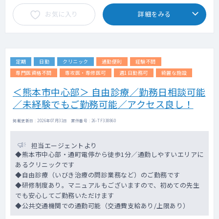
お気に入り
詳細をみる
定期
日勤
クリニック
通勤便利
経験不問
専門医資格不問
専攻医・専修医可
週1日勤務可
綺麗な施設
＜熊本市中心部＞ 自由診療／勤務日相談可能
／未経験でもご勤務可能／アクセス良し！
掲載更新日 : 2026年07月31日 案件番号 : 26-TF338860
担当エージェントより
◆熊本市中心部・通町電停から徒歩1分／通勤しやすいエリアに
あるクリニックです
◆自由診療（いびき治療の問診業務など）のご勤務です
◆研修制度あり。マニュアルもございますので、初めての先生
でも安心してご勤務いただけます
◆公共交通機関での通勤可能（交通費支給あり/上限あり）