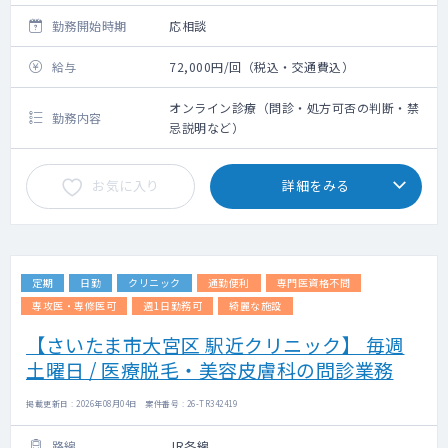
勤務開始時期
応相談
給与
72,000円/回（税込・交通費込）
オンライン診療（問診・処方可否の判断・禁
勤務内容
忌説明など）
お気に入り
詳細をみる
定期
日勤
クリニック
通勤便利
専門医資格不問
専攻医・専修医可
週1日勤務可
綺麗な施設
【さいたま市大宮区 駅近クリニック】 毎週
土曜日 / 医療脱毛・美容皮膚科の問診業務
掲載更新日 : 2026年08月04日 案件番号 : 26-TR342419
路線
JR各線