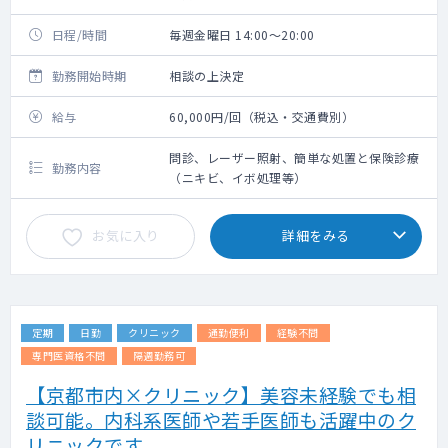
日程/時間
毎週金曜日 14:00～20:00
勤務開始時期
相談の上決定
給与
60,000円/回（税込・交通費別）
問診、レーザー照射、簡単な処置と保険診療
勤務内容
（ニキビ、イボ処理等）
お気に入り
詳細をみる
定期
日勤
クリニック
通勤便利
経験不問
専門医資格不問
隔週勤務可
【京都市内×クリニック】美容未経験でも相
談可能。内科系医師や若手医師も活躍中のク
リニックです。