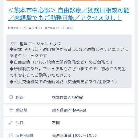
＜熊本市中心部＞ 自由診療／勤務日相談可能
／未経験でもご勤務可能／アクセス良し！
掲載更新日 : 2026年07月31日 案件番号 : 26-TF338860
担当エージェントより
◆熊本市中心部・通町電停から徒歩1分／通勤しやすいエリアに
あるクリニックです
◆自由診療（いびき治療の問診業務など）のご勤務です
◆研修制度あり。マニュアルもございますので、初めての先生
でも安心してご勤務いただけます
◆公共交通機関での通勤可能（交通費支給あり/上限あり）
路線
熊本市電Ａ系統線
勤務地
熊本県熊本市中央区
科目
不問
日程/時間
毎週水曜日 10:00～19:00