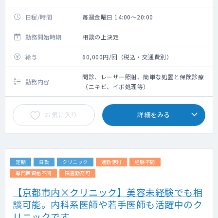
日程/時間
毎週金曜日 14:00～20:00
勤務開始時期
相談の上決定
給与
60,000円/回（税込・交通費別）
問診、レーザー照射、簡単な処置と保険診療
勤務内容
（ニキビ、イボ処理等）
お気に入り
詳細をみる
定期
日勤
クリニック
通勤便利
経験不問
専門医資格不問
隔週勤務可
【京都市内×クリニック】美容未経験でも相
談可能。内科系医師や若手医師も活躍中のク
リニックです。