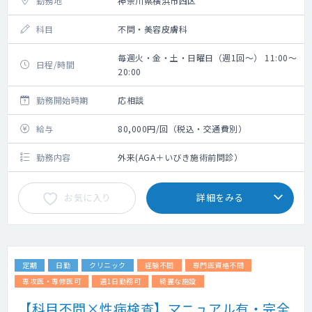
勤務地
神奈川県横浜市西区
科目
不問・美容皮膚科
毎週火・金・土・日曜日（週1回～） 11:00～
日程/時間
20:00
勤務開始時期
応相談
給与
80,000円/回（税込・交通費別）
勤務内容
外来(AGA＋いびき施術前問診）
お気に入り
詳細をみる
定期
日勤
クリニック
経験不問
専門医資格不問
専攻医・専修医可
週1日勤務可
綺麗な施設
【科目不問×性病検査】マニュアル有・完全