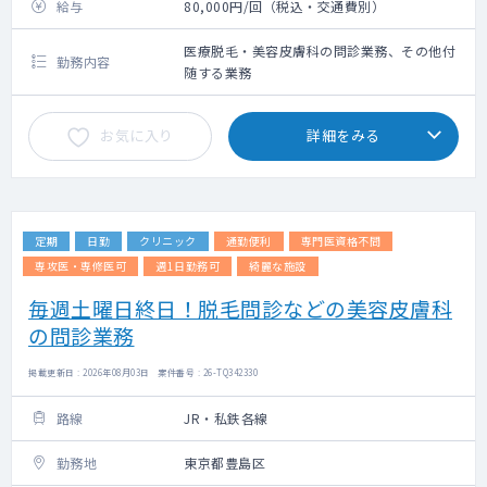
給与
80,000円/回（税込・交通費別）
医療脱毛・美容皮膚科の問診業務、その他付
勤務内容
随する業務
お気に入り
詳細をみる
定期
日勤
クリニック
通勤便利
専門医資格不問
専攻医・専修医可
週1日勤務可
綺麗な施設
毎週土曜日終日！脱毛問診などの美容皮膚科
の問診業務
掲載更新日 : 2026年08月03日 案件番号 : 26-TQ342330
路線
JR・私鉄各線
勤務地
東京都豊島区