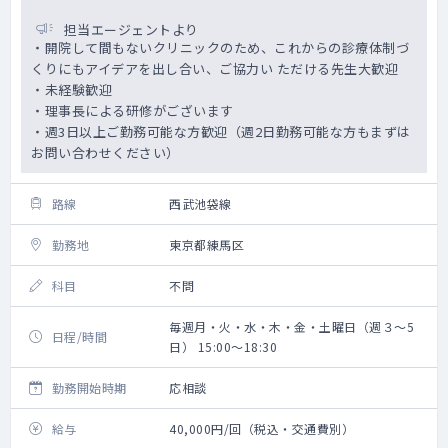
担当エージェントより
・開院して間もないクリニックのため、これからの診療体制づ
くりにもアイデアを出し合い、ご協力い ただける先生大歓迎
・未経験歓迎
・理事長による研修がございます
・週3日以上ご勤務可能な方歓迎（週2日勤務可能な方もまずは
お問い合わせください）
路線
西武池袋線
勤務地
東京都練馬区
科目
不問
毎週月・火・水・木・金・土曜日（週３～5
日程/時間
日） 15:00～18:30
勤務開始時期
応相談
給与
40,000円/回（税込・交通費別）