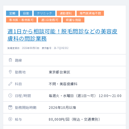
定期
日勤
クリニック
通勤便利
専門医資格不問
専攻医・専修医可
週1日勤務可
綺麗な施設
週1日から相談可能！脱毛問診などの美容皮
膚科の問診業務
掲載更新日 : 2026年08月03日 案件番号 : 26-TQ342332
路線
勤務地
東京都台東区
科目
不問・美容皮膚科
日程/時間
毎週火・水曜日（週1日～可） 12:00～21:00
勤務開始時期
2026年10月以降
給与
80,000円/回（税込・交通費別）