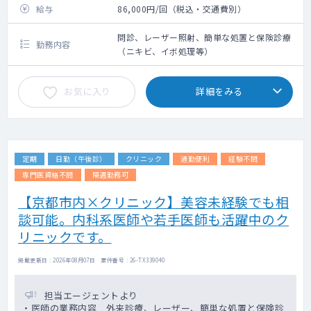
給与
86,000円/回（税込・交通費別）
問診、レーザー照射、簡単な処置と保険診療
勤務内容
（ニキビ、イボ処理等）
お気に入り
詳細をみる
定期
日勤（午後診）
クリニック
通勤便利
経験不問
専門医資格不問
隔週勤務可
【京都市内×クリニック】美容未経験でも相
談可能。内科系医師や若手医師も活躍中のク
リニックです。
掲載更新日 : 2026年08月07日 案件番号 : 26-TX339040
担当エージェントより
・医師の業務内容 外来診療、レーザー、簡単な処置と保険診