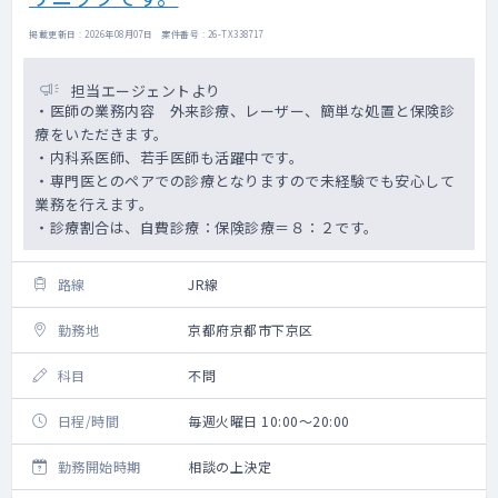
掲載更新日 : 2026年08月07日 案件番号 : 26-TX338717
担当エージェントより
・医師の業務内容 外来診療、レーザー、簡単な処置と保険診
療をいただきます。
・内科系医師、若手医師も活躍中です。
・専門医とのペアでの診療となりますので未経験でも安心して
業務を行えます。
・診療割合は、自費診療：保険診療＝８：２です。
路線
JR線
勤務地
京都府京都市下京区
科目
不問
日程/時間
毎週火曜日 10:00～20:00
勤務開始時期
相談の上決定