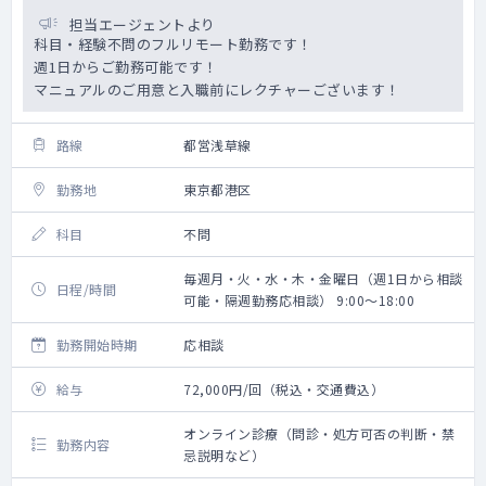
担当エージェントより
科目・経験不問のフルリモート勤務です！
週1日からご勤務可能です！
マニュアルのご用意と入職前にレクチャーございます！
路線
都営浅草線
勤務地
東京都港区
科目
不問
毎週月・火・水・木・金曜日（週1日から相談
日程/時間
可能・隔週勤務応相談） 9:00～18:00
勤務開始時期
応相談
給与
72,000円/回（税込・交通費込）
オンライン診療（問診・処方可否の判断・禁
勤務内容
忌説明など）