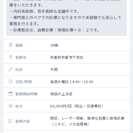
療をいただきます。
・内科系医師、若手医師も活躍中です。
・専門医とのペアでの診療となりますので未経験でも安心して
業務を行えます。
・診療割合は、自費診療：保険診療＝８：２です。
路線
JR線
勤務地
京都府京都市下京区
科目
不問
日程/時間
毎週木曜日 14:00～20:00
勤務開始時期
相談の上決定
給与
60,000円/回（税込・交通費別）
問診、レーザー照射、簡単な処置と保険診療
勤務内容
（ニキビ、イボ処理等）