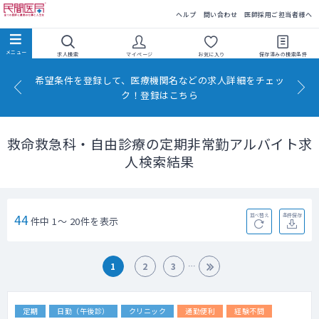
民間医局
ヘルプ
問い合わせ
医師採用ご担当者様へ
求人検索
マイページ
お気に入り
保存済みの
検索条件
希望条件を登録して、医療機関名などの求人詳細をチェッ
ク！登録はこちら
救命救急科・自由診療の定期非常勤アルバイト求
人検索結果
44
並べ替え
条件保存
件中 1～ 20件を表示
1
2
3
定期
日勤（午後診）
クリニック
通勤便利
経験不問