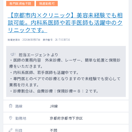
専門医資格不問
隔週勤務可
【京都市内×クリニック】美容未経験でも相
談可能。内科系医師や若手医師も活躍中のク
リニックです。
掲載更新日 : 2026年08月07日 案件番号 : 26-TX338716
担当エージェントより
・医師の業務内容 外来診療、レーザー、簡単な処置と保険診
療をいただきます。
・内科系医師、若手医師も活躍中です。
・専門医とのペアでの診療となりますので未経験でも安心して
業務を行えます。
・診療割合は、自費診療：保険診療＝８：２です。
路線
JR線
勤務地
京都府京都市下京区
科目
不問