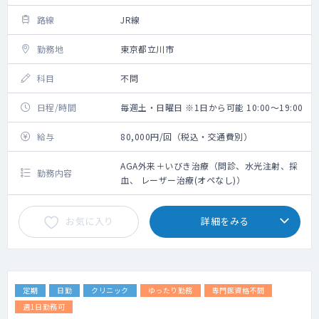
路線
JR線
勤務地
東京都立川市
科目
不問
日程/時間
毎週土・日曜日 ※1日から可能 10:00～19:00
給与
80,000円/回（税込・交通費別）
AGA外来＋いびき治療（問診、水光注射、採
勤務内容
血、 レーザー治療(オペなし)）
お気に入り
詳細をみる
定期
日勤
クリニック
ゆったり勤務
専門医資格不問
週1日勤務可