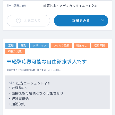
勤務内容
睡眠外来・メディカルダイエット外来
お気に入り
詳細をみる
定期
日勤
クリニック
ゆったり勤務
残業なし
経験不問
綺麗な施設
未経験応募可能な自由診療求人です
掲載更新日 : 2026年08月07日 案件番号 : 26-TU338169
担当エージェントより
・未経験OK
・面接後給与増額となる可能性あり
・経験者優遇
・通勤便利