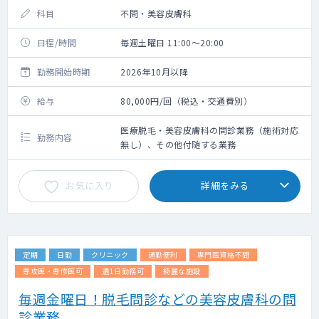
科目
不問・美容皮膚科
日程/時間
毎週土曜日 11:00～20:00
勤務開始時期
2026年10月以降
給与
80,000円/回（税込・交通費別）
医療脱毛・美容皮膚科の問診業務（施術対応
勤務内容
無し）、その他付随する業務
お気に入り
詳細をみる
定期
日勤
クリニック
通勤便利
専門医資格不問
専攻医・専修医可
週1日勤務可
綺麗な施設
毎週金曜日！脱毛問診などの美容皮膚科の問
診業務