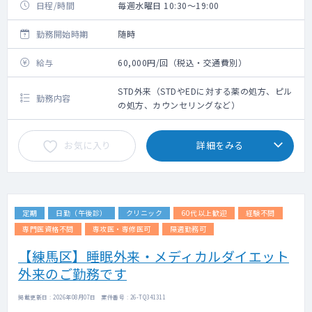
日程/時間
毎週水曜日 10:30～19:00
勤務開始時期
随時
給与
60,000円/回（税込・交通費別）
STD外来（STDやEDに対する薬の処方、ピル
勤務内容
の処方、カウンセリングなど）
お気に入り
詳細をみる
定期
日勤（午後診）
クリニック
60代以上歓迎
経験不問
専門医資格不問
専攻医・専修医可
隔週勤務可
【練馬区】睡眠外来・メディカルダイエット
外来のご勤務です
掲載更新日 : 2026年08月07日 案件番号 : 26-TQ341311