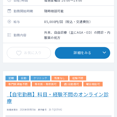
日程/時間
毎週金曜日 10:00～19:00
勤務開始時期
随時相談可能
給与
85,000円/回（税込・交通費別）
外来、自由診療（主にAGA・ED）の問診・内
勤務内容
服薬の処方
お気に入り
詳細をみる
定期
日勤
クリニック
残業なし
経験不問
専門医資格不問
専攻医・専修医可
週1日勤務可
曜日相談可
【自宅勤務】科目・経験不問のオンライン診
療
掲載更新日 : 2026年08月05日 案件番号 : 26-TQ337642