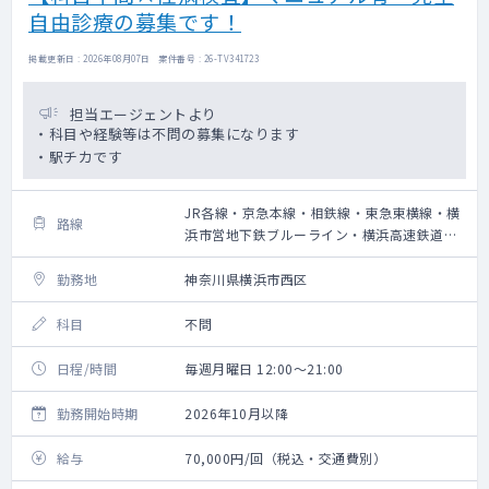
自由診療の募集です！
掲載更新日 : 2026年08月07日 案件番号 : 26-TV341723
担当エージェントより
・科目や経験等は不問の募集になります
・駅チカです
JR各線・京急本線・相鉄線・東急東横線・横
路線
浜市営地下鉄ブルーライン・横浜高速鉄道み
なとみらい線
勤務地
神奈川県横浜市西区
科目
不問
日程/時間
毎週月曜日 12:00～21:00
勤務開始時期
2026年10月以降
給与
70,000円/回（税込・交通費別）