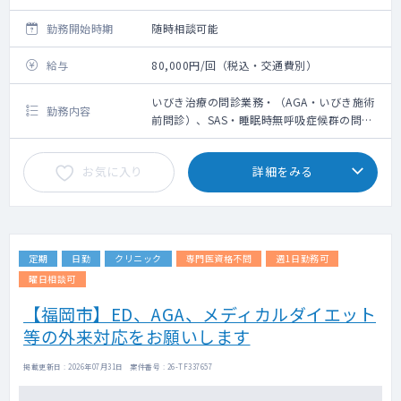
勤務開始時期
随時相談可能
給与
80,000円/回（税込・交通費別）
いびき治療の問診業務・（AGA・いびき施術
勤務内容
前問診）、SAS・睡眠時無呼吸症候群の問診
など保険診療外来、採血、水光注射
お気に入り
詳細をみる
定期
日勤
クリニック
専門医資格不問
週1日勤務可
曜日相談可
【福岡市】ED、AGA、メディカルダイエット
等の外来対応をお願いします
掲載更新日 : 2026年07月31日 案件番号 : 26-TF337657