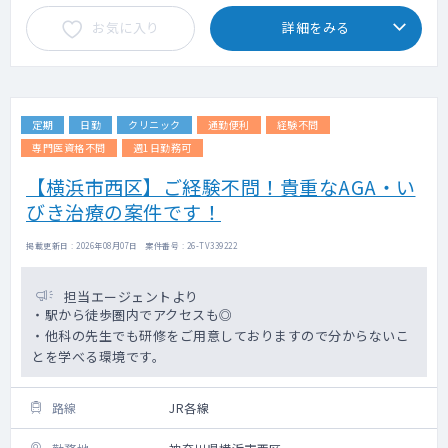
お気に入り
詳細をみる
定期
日勤
クリニック
通勤便利
経験不問
専門医資格不問
週1日勤務可
【横浜市西区】ご経験不問！貴重なAGA・い
びき治療の案件です！
掲載更新日 : 2026年08月07日 案件番号 : 26-TV339222
担当エージェントより
・駅から徒歩圏内でアクセスも◎
・他科の先生でも研修をご用意しておりますので分からないこ
とを学べる環境です。
路線
JR各線