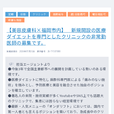
定期
日勤
クリニック
高額給与
週1日勤務可
曜日相談可
綺麗な施設
【美容皮膚科×福岡市内】 新規開設の医療
ダイエットを専門としたクリニックの非常勤
医師の募集です。
掲載更新日 : 2026年07月31日 案件番号 : 26-TF337088
担当エージェントより
●今後3年で全国主要都市への展開を計画している勢いのある環
境です。
●医療ダイエットに特化し 麻酔科専門医による「痛みのない施
術」を強みとし、予防医療と美容を融合させた独自のポジショ
ンを確立しています。
●著名人の来院・施術実績が多くYoutubeやSNS上でも話題大
のクリニックで、集患には困らない経営環境です
●最新・人気メニューの「オンダリフト」においては、国内で
第一人者とも言えるポジションを築いており、急成長中のクリ