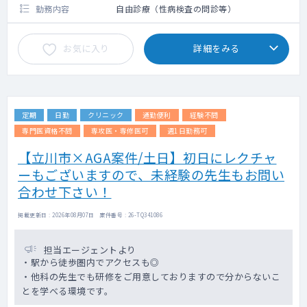
勤務内容
自由診療（性病検査の問診等）
お気に入り
詳細をみる
定期
日勤
クリニック
通勤便利
経験不問
専門医資格不問
専攻医・専修医可
週1日勤務可
【立川市×AGA案件/土日】初日にレクチャ
ーもございますので、未経験の先生もお問い
合わせ下さい！
掲載更新日 : 2026年08月07日 案件番号 : 26-TQ341086
担当エージェントより
・駅から徒歩圏内でアクセスも◎
・他科の先生でも研修をご用意しておりますので分からないこ
とを学べる環境です。