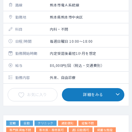
路線
熊本市電Ａ系統線
勤務地
熊本県熊本市中央区
科目
内科・不問
日程/時間
毎週日曜日 10:00～18:00
勤務開始時期
内定受諾後最短1か月を想定
給与
80,000円/回（税込・交通費別）
勤務内容
外来、自由診療
お気に入り
詳細をみる
定期
日勤
クリニック
通勤便利
経験不問
専門医資格不問
専攻医・専修医可
週1日勤務可
綺麗な施設