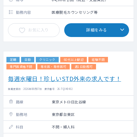
勤務内容
医療脱毛カウンセリング等
お気に入り
詳細をみる
定期
日勤
クリニック
60代以上歓迎
経験不問
専門医資格不問
専攻医・専修医可
週1日勤務可
毎週水曜日！珍しいSTD外来の求人です！
掲載更新日 : 2026年08月07日 案件番号 : 26-TQ340432
路線
東京メトロ日比谷線
勤務地
東京都台東区
科目
不問・婦人科