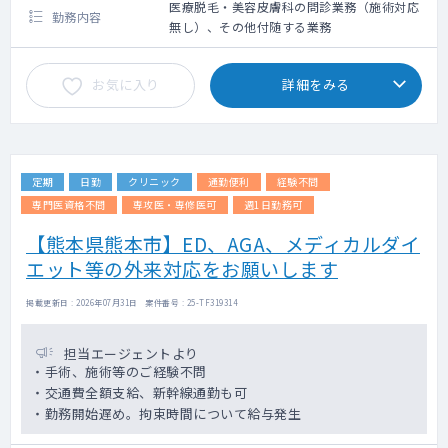
医療脱毛・美容皮膚科の問診業務（施術対応
勤務内容
無し）、その他付随する業務
お気に入り
詳細をみる
定期
日勤
クリニック
通勤便利
経験不問
専門医資格不問
専攻医・専修医可
週1日勤務可
【熊本県熊本市】ED、AGA、メディカルダイ
エット等の外来対応をお願いします
掲載更新日 : 2026年07月31日 案件番号 : 25-TF319314
担当エージェントより
・手術、施術等のご経験不問
・交通費全額支給、新幹線通勤も可
・勤務開始遅め。拘束時間について給与発生