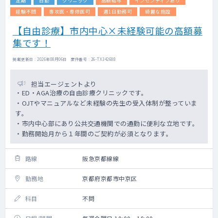
定期
日勤
クリニック
高額給与
インセンティブあり
経験不問
専攻医・専修医可
週1日勤務可
綺麗な施設
【自由診療】市内中心×未経験可能の高額募
集です！
掲載更新日 : 2026年08月06日 案件番号 : 26-TX342688
担当エージェントより
・ED・AGA治療の自由診療クリニックです。
・OJTやマニュアルなど未経験の先生の受入体制が整っていま
す。
・市内中心部にあり公共交通機関での通勤に便利な立地です。
・勤務開始月から１年間のご契約が必須となります。
路線
阪急京都線線
勤務地
京都府京都市中京区
科目
不問