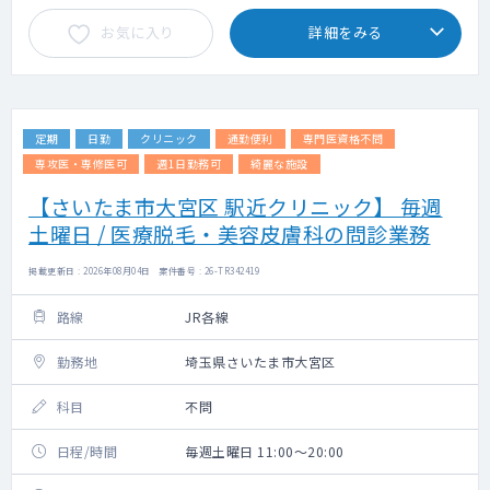
お気に入り
詳細をみる
定期
日勤
クリニック
通勤便利
専門医資格不問
専攻医・専修医可
週1日勤務可
綺麗な施設
【さいたま市大宮区 駅近クリニック】 毎週
土曜日 / 医療脱毛・美容皮膚科の問診業務
掲載更新日 : 2026年08月04日 案件番号 : 26-TR342419
路線
JR各線
勤務地
埼玉県さいたま市大宮区
科目
不問
日程/時間
毎週土曜日 11:00～20:00