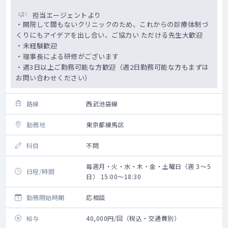
担当エージェントより
・開院して間もないクリニックのため、これからの診療体制づ
くりにもアイデアを出し合い、ご協力い ただける先生大歓迎
・未経験歓迎
・理事長による研修がございます
・週3日以上ご勤務可能な方歓迎（週2日勤務可能な方もまずは
お問い合わせください）
路線
西武池袋線
勤務地
東京都練馬区
科目
不問
毎週月・火・水・木・金・土曜日（週３～5
日程/時間
日） 15:00～18:30
勤務開始時期
応相談
給与
40,000円/回（税込・交通費別）