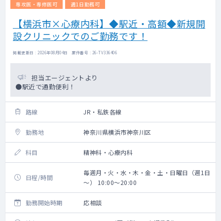
専攻医・専修医可
週1日勤務可
【横浜市×心療内科】◆駅近・高額◆新規開
設クリニックでのご勤務です！
掲載更新日 : 2026年08月04日 案件番号 : 26-TV336406
担当エージェントより
●駅近で通勤便利！
路線
JR・私鉄各線
勤務地
神奈川県横浜市神奈川区
科目
精神科・心療内科
毎週月・火・水・木・金・土・日曜日（週1日
日程/時間
～） 10:00～20:00
勤務開始時期
応相談