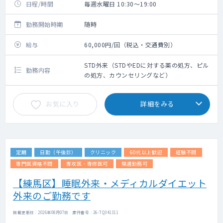
日程/時間
毎週水曜日 10:30～19:00
勤務開始時期
随時
給与
60,000円/回（税込・交通費別）
STD外来（STDやEDに対する薬の処方、ピル
勤務内容
の処方、カウンセリングなど）
お気に入り
詳細をみる
定期
日勤（午後診）
クリニック
60代以上歓迎
経験不問
専門医資格不問
専攻医・専修医可
隔週勤務可
【練馬区】睡眠外来・メディカルダイエット
外来のご勤務です
掲載更新日 : 2026年08月07日 案件番号 : 26-TQ341311