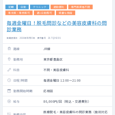
定期
日勤
クリニック
通勤便利
専門医資格不問
専攻医・専修医可
週1日勤務可
綺麗な施設
毎週金曜日！脱毛問診などの美容皮膚科の問
診業務
掲載更新日 : 2026年08月03日 案件番号 : 26-TQ342331
路線
JR線
勤務地
東京都豊島区
科目
不問・美容皮膚科
日程/時間
毎週金曜日 12:00～21:00
勤務開始時期
応相談
給与
80,000円/回（税込・交通費別）
医療脱毛・美容皮膚科の問診業務（施術対応
勤務内容