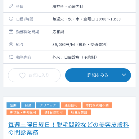
科目
精神科・心療内科
日程/時間
毎週火・水・木・金曜日 10:00～13:00
勤務開始時期
応相談
給与
39,000円/回（税込・交通費別）
勤務内容
外来、自由診療（予約制）
お気に入り
詳細をみる
定期
日勤
クリニック
通勤便利
専門医資格不問
専攻医・専修医可
週1日勤務可
綺麗な施設
毎週土曜日終日！脱毛問診などの美容皮膚科
の問診業務