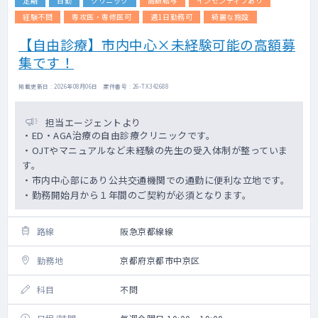
定期
日勤
クリニック
高額給与
インセンティブあり
経験不問
専攻医・専修医可
週1日勤務可
綺麗な施設
【自由診療】市内中心×未経験可能の高額募
集です！
掲載更新日 : 2026年08月06日 案件番号 : 26-TX342688
担当エージェントより
・ED・AGA治療の自由診療クリニックです。
・OJTやマニュアルなど未経験の先生の受入体制が整っていま
す。
・市内中心部にあり公共交通機関での通勤に便利な立地です。
・勤務開始月から１年間のご契約が必須となります。
路線
阪急京都線線
勤務地
京都府京都市中京区
科目
不問