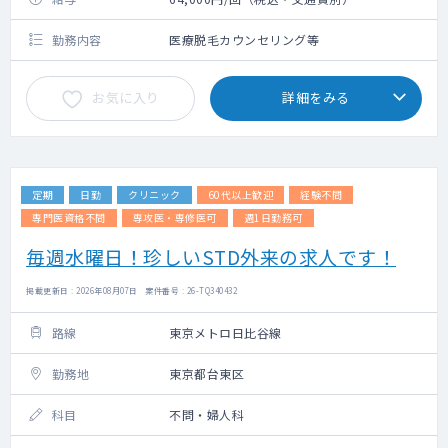
勤務内容
医療脱毛カウンセリング等
お気に入り
詳細をみる
定期
日勤
クリニック
60代以上歓迎
経験不問
専門医資格不問
専攻医・専修医可
週1日勤務可
毎週水曜日！珍しいSTD外来の求人です！
掲載更新日 : 2026年08月07日 案件番号 : 26-TQ340432
路線
東京メトロ日比谷線
勤務地
東京都台東区
科目
不問・婦人科