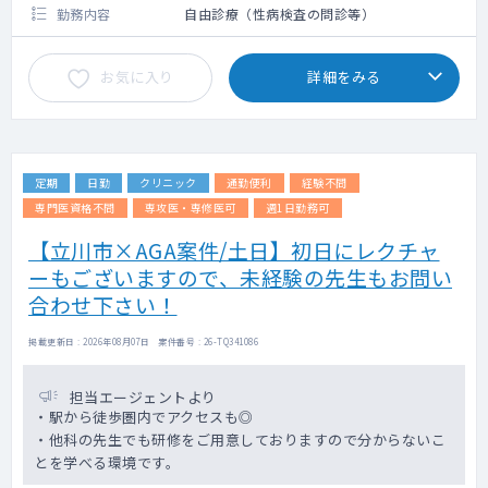
勤務内容
自由診療（性病検査の問診等）
お気に入り
詳細をみる
定期
日勤
クリニック
通勤便利
経験不問
専門医資格不問
専攻医・専修医可
週1日勤務可
【立川市×AGA案件/土日】初日にレクチャ
ーもございますので、未経験の先生もお問い
合わせ下さい！
掲載更新日 : 2026年08月07日 案件番号 : 26-TQ341086
担当エージェントより
・駅から徒歩圏内でアクセスも◎
・他科の先生でも研修をご用意しておりますので分からないこ
とを学べる環境です。