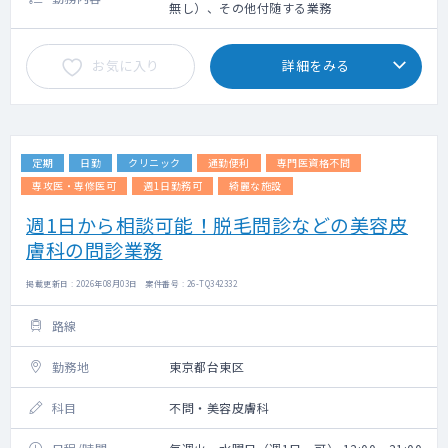
無し）、その他付随する業務
お気に入り
詳細をみる
定期
日勤
クリニック
通勤便利
専門医資格不問
専攻医・専修医可
週1日勤務可
綺麗な施設
週1日から相談可能！脱毛問診などの美容皮
膚科の問診業務
掲載更新日 : 2026年08月03日 案件番号 : 26-TQ342332
路線
勤務地
東京都台東区
科目
不問・美容皮膚科