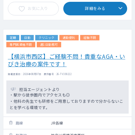
お気に入り
詳細をみる
定期
日勤
クリニック
通勤便利
経験不問
専門医資格不問
週1日勤務可
【横浜市西区】ご経験不問！貴重なAGA・い
びき治療の案件です！
掲載更新日 : 2026年08月07日 案件番号 : 26-TV339222
担当エージェントより
・駅から徒歩圏内でアクセスも◎
・他科の先生でも研修をご用意しておりますので分からないこ
とを学べる環境です。
路線
JR各線