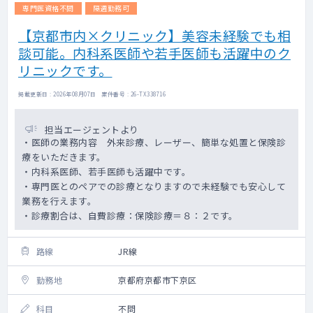
専門医資格不問
隔週勤務可
【京都市内×クリニック】美容未経験でも相
談可能。内科系医師や若手医師も活躍中のク
リニックです。
掲載更新日 : 2026年08月07日 案件番号 : 26-TX338716
担当エージェントより
・医師の業務内容 外来診療、レーザー、簡単な処置と保険診
療をいただきます。
・内科系医師、若手医師も活躍中です。
・専門医とのペアでの診療となりますので未経験でも安心して
業務を行えます。
・診療割合は、自費診療：保険診療＝８：２です。
路線
JR線
勤務地
京都府京都市下京区
科目
不問