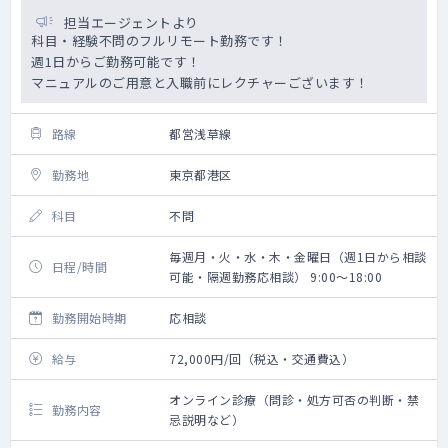
担当エージェントより
科目・経験不問のフルリモート勤務です！
週1日からご勤務可能です！
マニュアルのご用意と入職前にレクチャーございます！
路線
都営浅草線
勤務地
東京都港区
科目
不問
毎週月・火・水・木・金曜日（週1日から相談
日程/時間
可能・隔週勤務応相談） 9:00～18:00
勤務開始時期
応相談
給与
72,000円/回（税込・交通費込）
オンライン診療（問診・処方可否の判断・禁
勤務内容
忌説明など）