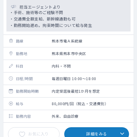
担当エージェントより
・手術、施術等のご経験不問
・交通費全額支給、新幹線通勤も可
・勤務開始遅め。拘束時間について給与発生
路線
熊本市電Ａ系統線
勤務地
熊本県熊本市中央区
科目
内科・不問
日程/時間
毎週日曜日 10:00～18:00
勤務開始時期
内定受諾後最短1か月を想定
給与
80,000円/回（税込・交通費別）
勤務内容
外来、自由診療
お気に入り
詳細をみる