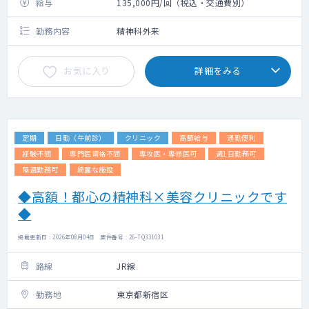
給与
135,000円/回（税込・交通費別）
勤務内容
精神科外来
お気に入り
詳細をみる
定期
日勤（午前診）
クリニック
高額給与
通勤便利
経験不問
専門医資格不問
専攻医・専修医可
週1日勤務可
隔週勤務可
綺麗な施設
◆高額！都心の精神科×美容クリニックです
◆
掲載更新日 : 2026年08月04日 案件番号 : 26-TQ331031
路線
JR線
勤務地
東京都新宿区