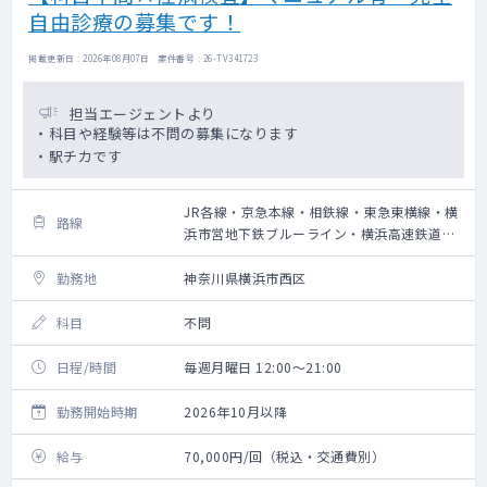
自由診療の募集です！
掲載更新日 : 2026年08月07日 案件番号 : 26-TV341723
担当エージェントより
・科目や経験等は不問の募集になります
・駅チカです
JR各線・京急本線・相鉄線・東急東横線・横
路線
浜市営地下鉄ブルーライン・横浜高速鉄道み
なとみらい線
勤務地
神奈川県横浜市西区
科目
不問
日程/時間
毎週月曜日 12:00～21:00
勤務開始時期
2026年10月以降
給与
70,000円/回（税込・交通費別）