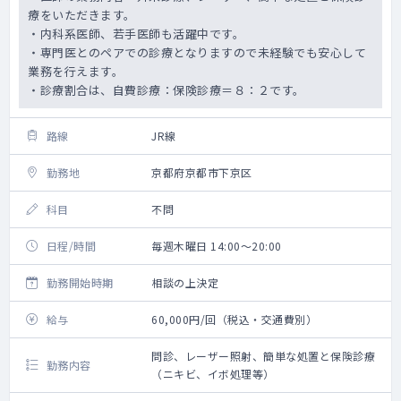
療をいただきます。
・内科系医師、若手医師も活躍中です。
・専門医とのペアでの診療となりますので未経験でも安心して
業務を行えます。
・診療割合は、自費診療：保険診療＝８：２です。
路線
JR線
勤務地
京都府京都市下京区
科目
不問
日程/時間
毎週木曜日 14:00～20:00
勤務開始時期
相談の上決定
給与
60,000円/回（税込・交通費別）
問診、レーザー照射、簡単な処置と保険診療
勤務内容
（ニキビ、イボ処理等）