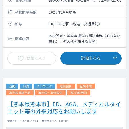
日程/時間
毎週火・水曜日（週1日～可） 12:00～21:00
勤務開始時期
2026年10月以降
給与
80,000円/回（税込・交通費別）
医療脱毛・美容皮膚科の問診業務（施術対応
勤務内容
無し）、その他付随する業務
お気に入り
詳細をみる
定期
日勤
クリニック
通勤便利
経験不問
専門医資格不問
専攻医・専修医可
週1日勤務可
【熊本県熊本市】ED、AGA、メディカルダイ
エット等の外来対応をお願いします
掲載更新日 : 2026年07月31日 案件番号 : 25-TF319314