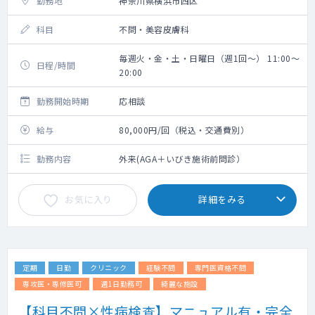
勤務地
神奈川県横浜市西区
科目
不問・美容皮膚科
毎週火・金・土・日曜日（週1回～） 11:00～
日程/時間
20:00
勤務開始時期
応相談
給与
80,000円/回（税込・交通費別）
勤務内容
外来(AGA＋いびき施術前問診）
お気に入り
詳細をみる
定期
日勤
クリニック
経験不問
専門医資格不問
専攻医・専修医可
週1日勤務可
綺麗な施設
【科目不問×性病検査】マニュアル有・完全