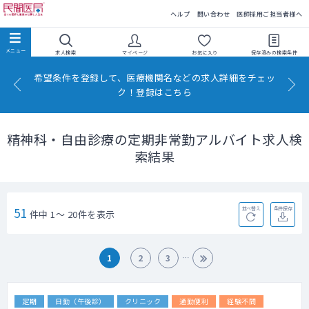
民間医局
ヘルプ
問い合わせ
医師採用ご担当者様へ
求人検索
マイページ
お気に入り
保存済みの
検索条件
希望条件を登録して、医療機関名などの求人詳細をチェッ
ク！登録はこちら
精神科・自由診療の定期非常勤アルバイト求人検
索結果
51
並べ替え
条件保存
件中 1～ 20件を表示
1
2
3
定期
日勤（午後診）
クリニック
通勤便利
経験不問