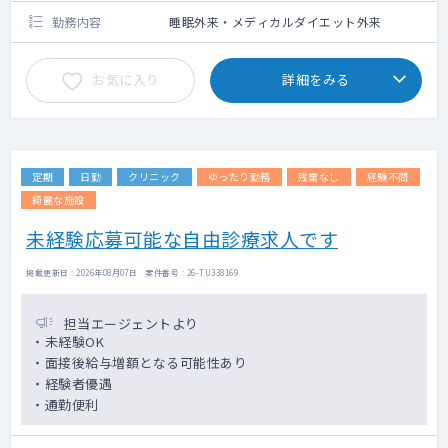
勤務内容
睡眠外来・メディカルダイエット外来
お気に入り
詳細をみる
定期
日勤
クリニック
ゆったり勤務
残業なし
経験不問
綺麗な施設
未経験応募可能な自由診療求人です
掲載更新日 : 2026年08月07日 案件番号 : 26-TU338169
担当エージェントより
・未経験OK
・面接後給与増額となる可能性あり
・経験者優遇
・通勤便利