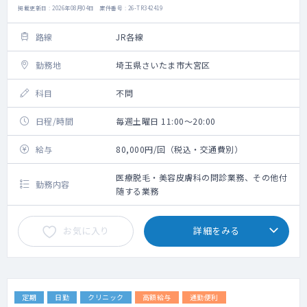
掲載更新日 : 2026年08月04日 案件番号 : 26-TR342419
路線
JR各線
勤務地
埼玉県さいたま市大宮区
科目
不問
日程/時間
毎週土曜日 11:00～20:00
給与
80,000円/回（税込・交通費別）
医療脱毛・美容皮膚科の問診業務、その他付
勤務内容
随する業務
お気に入り
詳細をみる
定期
日勤
クリニック
高額給与
通勤便利