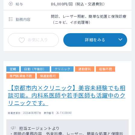
給与
86,000円/回（税込・交通費別）
問診、レーザー照射、簡単な処置と保険診療
勤務内容
（ニキビ、イボ処理等）
お気に入り
詳細をみる
定期
日勤（午後診）
クリニック
通勤便利
経験不問
専門医資格不問
隔週勤務可
【京都市内×クリニック】美容未経験でも相
談可能。内科系医師や若手医師も活躍中のク
リニックです。
掲載更新日 : 2026年08月07日 案件番号 : 26-TX339040
担当エージェントより
・医師の業務内容 外来診療、レーザー、簡単な処置と保険診