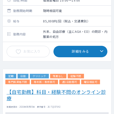
日程/時間
毎週金曜日 10:00～19:00
勤務開始時期
随時相談可能
給与
85,000円/回（税込・交通費別）
外来、自由診療（主にAGA・ED）の問診・内
勤務内容
服薬の処方
お気に入り
詳細をみる
定期
日勤
クリニック
残業なし
経験不問
専門医資格不問
専攻医・専修医可
週1日勤務可
曜日相談可
【自宅勤務】科目・経験不問のオンライン診
療
掲載更新日 : 2026年08月05日 案件番号 : 26-TQ337642