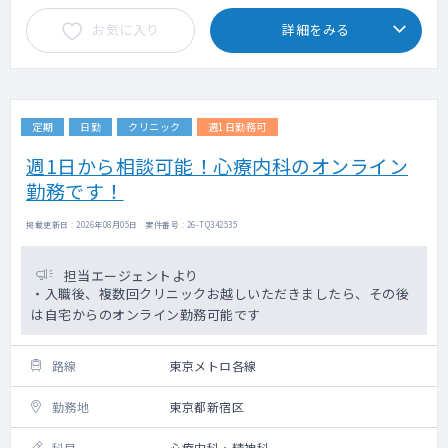
お気に入り
詳細をみる
定期
日勤
クリニック
週1日勤務可
週1日から相談可能！心療内科のオンライン
勤務です！
掲載更新日 : 2026年08月05日 案件番号 : 26-TQ342535
担当エージェントより
・入職後、複数回クリニックお越しいただきましたら、その後
は自宅からのオンライン勤務可能です
路線
東京メトロ各線
勤務地
東京都新宿区
科目
心療内科・精神科