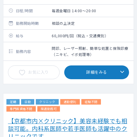
日程/時間
毎週金曜日 14:00～20:00
勤務開始時期
相談の上決定
給与
60,000円/回（税込・交通費別）
問診、レーザー照射、簡単な処置と保険診療
勤務内容
（ニキビ、イボ処理等）
お気に入り
詳細をみる
定期
日勤
クリニック
通勤便利
経験不問
専門医資格不問
隔週勤務可
【京都市内×クリニック】美容未経験でも相
談可能。内科系医師や若手医師も活躍中のク
リニックです。