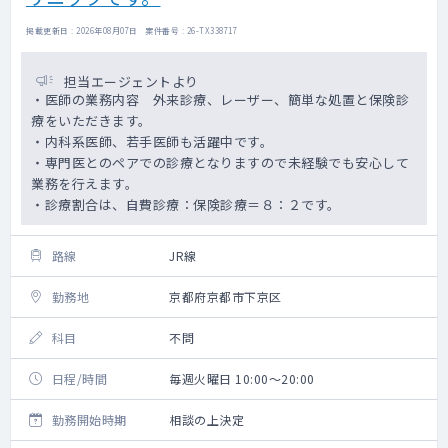
掲載更新日 : 2026年08月07日 案件番号 : 26-TX338717
担当エージェントより
・医師の業務内容 外来診療、レーザー、簡単な処置と保険診
療をいただきます。
・内科系医師、若手医師も活躍中です。
・専門医とのペアでの診療となりますので未経験でも安心して
業務を行えます。
・診療割合は、自費診療：保険診療＝８：２です。
路線
JR線
勤務地
京都府京都市下京区
科目
不問
日程/時間
毎週火曜日 10:00～20:00
勤務開始時期
相談の上決定