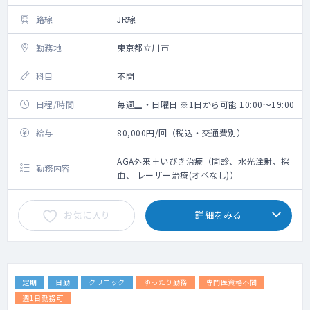
路線
JR線
勤務地
東京都立川市
科目
不問
日程/時間
毎週土・日曜日 ※1日から可能 10:00～19:00
給与
80,000円/回（税込・交通費別）
AGA外来＋いびき治療（問診、水光注射、採
勤務内容
血、 レーザー治療(オペなし)）
お気に入り
詳細をみる
定期
日勤
クリニック
ゆったり勤務
専門医資格不問
週1日勤務可