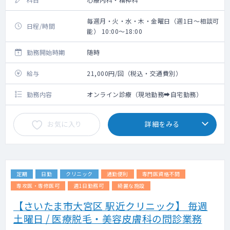
毎週月・火・水・木・金曜日（週1日～相談可
日程/時間
能） 10:00～18:00
勤務開始時期
随時
給与
21,000円/回（税込・交通費別）
勤務内容
オンライン診療（現地勤務➡自宅勤務）
お気に入り
詳細をみる
定期
日勤
クリニック
通勤便利
専門医資格不問
専攻医・専修医可
週1日勤務可
綺麗な施設
【さいたま市大宮区 駅近クリニック】 毎週
土曜日 / 医療脱毛・美容皮膚科の問診業務