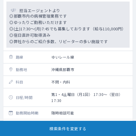
担当エージェントより
◎那覇市内の病棟管理業務です
◎ゆったりご勤務いただけます
◎(土)17:30～(月)7:45でも募集しております（給与110,000円）
◎宿日直許可取得済み
◎弊社からのご紹介多数、リピーターの多い施設です
路線
ゆいレール線
勤務地
沖縄県那覇市
科目
不問・内科
第1・4土曜日（月1回） 17:30～（翌日）
日程/時間
17:30
勤務開始時期
随時相談可能
給与
70,000円/回（税込・交通費込）
検索条件を変更する