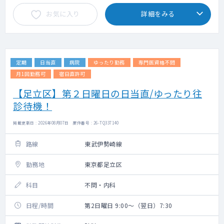
お気に入り
詳細をみる
定期
日当直
病院
ゆったり勤務
専門医資格不問
月1回勤務可
宿日直許可
【足立区】第２日曜日の日当直/ゆったり往
診待機！
掲載更新日 : 2026年08月07日 案件番号 : 26-TQ337140
路線
東武伊勢崎線
勤務地
東京都足立区
科目
不問・内科
日程/時間
第2日曜日 9:00～（翌日）7:30