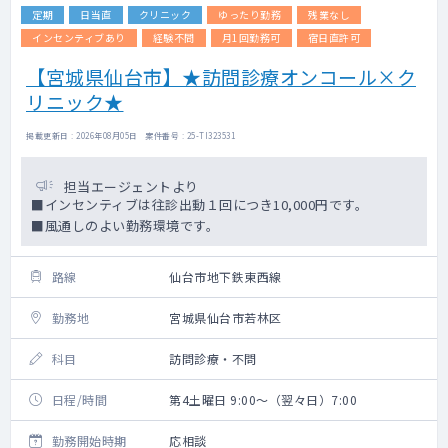
定期
日当直
クリニック
ゆったり勤務
残業なし
インセンティブあり
経験不問
月1回勤務可
宿日直許可
【宮城県仙台市】★訪問診療オンコール×ク
リニック★
掲載更新日 : 2026年08月05日 案件番号 : 25-TI323531
担当エージェントより
■インセンティブは往診出動１回につき10,000円です。
■風通しのよい勤務環境です。
路線
仙台市地下鉄東西線
勤務地
宮城県仙台市若林区
科目
訪問診療・不問
日程/時間
第4土曜日 9:00～（翌々日）7:00
勤務開始時期
応相談