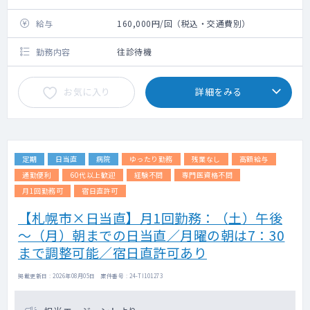
給与
160,000円/回（税込・交通費別）
勤務内容
往診待機
お気に入り
詳細をみる
定期
日当直
病院
ゆったり勤務
残業なし
高額給与
通勤便利
60代以上歓迎
経験不問
専門医資格不問
月1回勤務可
宿日直許可
【札幌市×日当直】月1回勤務：（土）午後
～（月）朝までの日当直／月曜の朝は7：30
まで調整可能／宿日直許可あり
掲載更新日 : 2026年08月05日 案件番号 : 24-TI101273