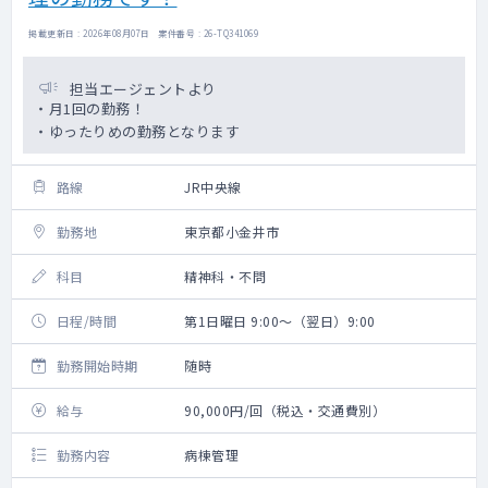
掲載更新日 : 2026年08月07日 案件番号 : 26-TQ341069
担当エージェントより
・月1回の勤務！
・ゆったりめの勤務となります
路線
JR中央線
勤務地
東京都小金井市
科目
精神科・不問
日程/時間
第1日曜日 9:00～（翌日）9:00
勤務開始時期
随時
給与
90,000円/回（税込・交通費別）
勤務内容
病棟管理