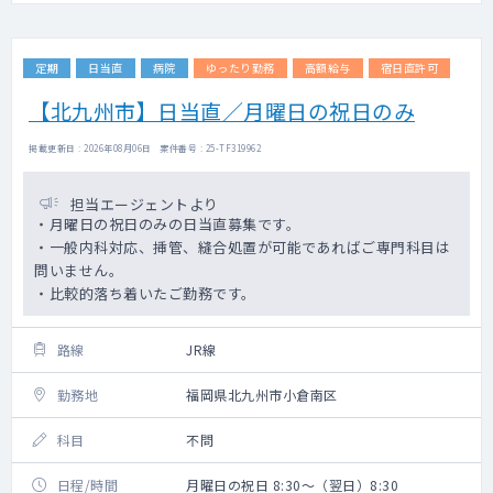
定期
日当直
病院
ゆったり勤務
高額給与
宿日直許可
【北九州市】日当直／月曜日の祝日のみ
掲載更新日 : 2026年08月06日 案件番号 : 25-TF319962
担当エージェントより
・月曜日の祝日のみの日当直募集です。
・一般内科対応、挿管、縫合処置が可能であればご専門科目は
問いません。
・比較的落ち着いたご勤務です。
路線
JR線
勤務地
福岡県北九州市小倉南区
科目
不問
日程/時間
月曜日の祝日 8:30～（翌日）8:30