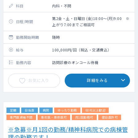
科目
内科・不問
第2金・土・日曜日 (金)18:00～(月)9:00 ※
日程/時間
上がり7:00までご相談可
勤務開始時期
随時
給与
100,000円/回（税込・交通費込）
勤務内容
訪問診療のオンコール待機
お気に入り
詳細をみる
定期
日当直
病院
ゆったり勤務
60代以上歓迎
専門医資格不問
専攻医・専修医可
月1回勤務可
宿日直許可
※急募※月1回の勤務/精神科病院での病棟管
理の勤務です！