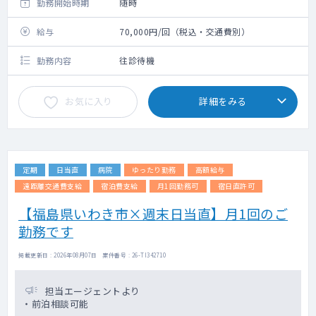
勤務開始時期
随時
給与
70,000円/回（税込・交通費別）
勤務内容
往診待機
お気に入り
詳細をみる
定期
日当直
病院
ゆったり勤務
高額給与
遠距離交通費支給
宿泊費支給
月1回勤務可
宿日直許可
【福島県いわき市×週末日当直】月1回のご
勤務です
掲載更新日 : 2026年08月07日 案件番号 : 26-TI342710
担当エージェントより
・前泊相談可能