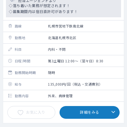
担当エージェントより
◇落ち着いた業務が想定されます！
◇募集期間内は宿日直許可があります！
路線
札幌市営地下鉄南北線
勤務地
北海道札幌市北区
科目
内科・不問
日程/時間
第3土曜日 12:00～（翌々日）8:30
勤務開始時期
随時
給与
135,000円/回（税込・交通費別）
勤務内容
外来、病棟管理
お気に入り
詳細をみる