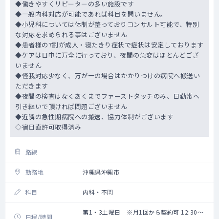
◆働きやすくリピーターの多い施設です
◆一般内科対応が可能であれば科目を問いません。
◆小児科については体制が整っておりコンサルト可能で、特別
な対応を求められる事はございません
◆患者様の7割が成人・寝たきり症状で症状は安定しております
◆ケアは日中に万全に行っており、夜間の急変はほとんどござ
いません
◆怪我対応少なく、万が一の場合はかかりつけの病院へ搬送い
ただきます
◆夜間の検査はなくあくまでファーストタッチのみ、日勤帯へ
引き継いで頂ければ問題ございません
◆近隣の急性期病院への搬送、協力体制がございます
◇宿日直許可取得済み
路線
勤務地
沖縄県沖縄市
科目
内科・不問
第1・3土曜日 ※月1回から契約可 12:30～
日程/時間