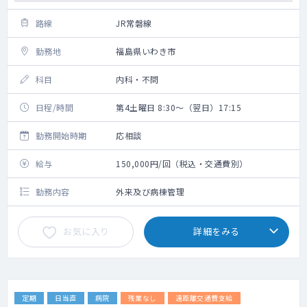
路線
JR常磐線
勤務地
福島県いわき市
科目
内科・不問
日程/時間
第4土曜日 8:30～（翌日）17:15
勤務開始時期
応相談
給与
150,000円/回（税込・交通費別）
勤務内容
外来及び病棟管理
お気に入り
詳細をみる
定期
日当直
病院
残業なし
遠距離交通費支給