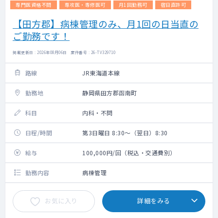
専門医資格不問
専攻医・専修医可
月1回勤務可
宿日直許可
【田方郡】病棟管理のみ、月1回の日当直の
ご勤務です！
掲載更新日 : 2026年08月06日 案件番号 : 26-TV329710
路線
JR東海道本線
勤務地
静岡県田方郡函南町
科目
内科・不問
日程/時間
第3日曜日 8:30～（翌日）8:30
給与
100,000円/回（税込・交通費別）
勤務内容
病棟管理
お気に入り
詳細をみる