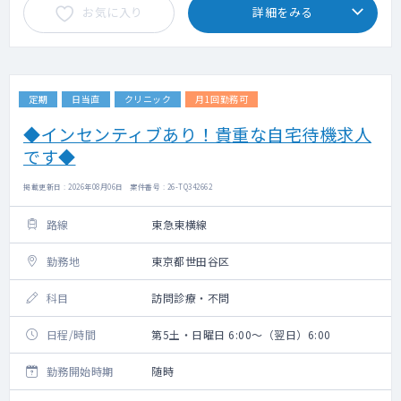
お気に入り
詳細をみる
定期
日当直
クリニック
月1回勤務可
◆インセンティブあり！貴重な自宅待機求人
です◆
掲載更新日 : 2026年08月06日 案件番号 : 26-TQ342662
路線
東急東横線
勤務地
東京都世田谷区
科目
訪問診療・不問
日程/時間
第5土・日曜日 6:00～（翌日）6:00
勤務開始時期
随時