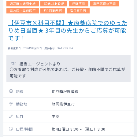
遠距離交通費支給
60代以上歓迎
経験不問
専門医資格不問
専攻医・専修医可
月1回勤務可
宿日直許可
【伊豆市×科目不問】★療養病院でのゆった
りめ日当直★ 3年目の先生からご応募が可能
です！
掲載更新日 : 2026年08月07日 案件番号 : 26-TV337184
担当エージェントより
〇お看取り対応が可能であれば、ご経験・年齢不問でご応募が
可能です
路線
伊豆箱根鉄道線
勤務地
静岡県伊豆市
科目
不問
日程/時間
第4日曜日 8:30～（翌日）8:30