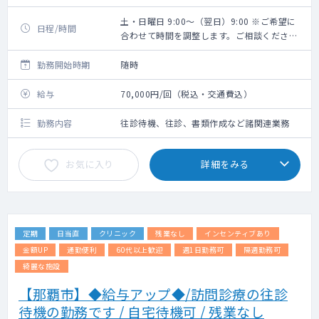
土・日曜日 9:00～（翌日）9:00 ※ご希望に
日程/時間
合わせて時間を調整します。ご相談くださ
い。
勤務開始時期
随時
給与
70,000円/回（税込・交通費込）
勤務内容
往診待機、往診、書類作成など諸関連業務
お気に入り
詳細をみる
定期
日当直
クリニック
残業なし
インセンティブあり
金額UP
通勤便利
60代以上歓迎
週1日勤務可
隔週勤務可
綺麗な施設
【那覇市】◆給与アップ◆/訪問診療の往診
待機の勤務です / 自宅待機可 / 残業なし