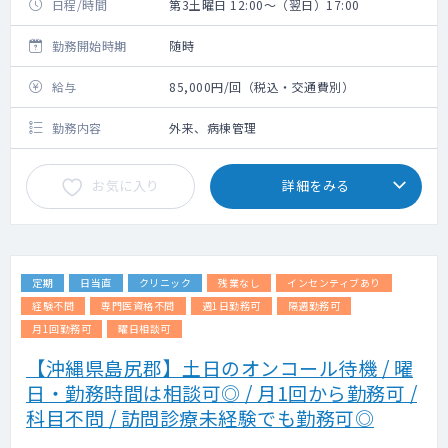
日程/時間
第3土曜日 12:00～（翌日）17:00
勤務開始時期
随時
給与
85,000円/回（税込・交通費別）
勤務内容
外来、病棟管理
お気に入り
詳細をみる
定期
日当直
クリニック
残業なし
インセンティブあり
経験不問
専門医資格不問
週1日勤務可
隔週勤務可
月1回勤務可
曜日相談可
【沖縄県島尻郡】土日のオンコール待機 / 曜
日・勤務時間は相談可◎ / 月1回から勤務可 /
科目不問 / 訪問診療未経験でも勤務可◎