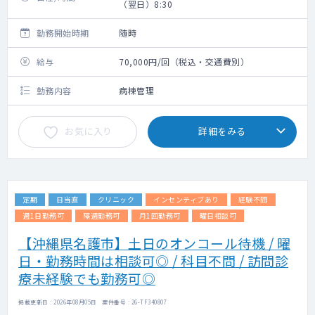
（翌日）8:30
勤務開始時期
随時
給与
70,000円/回（税込・交通費別）
勤務内容
病棟管理
お気に入り
詳細をみる
定期
日当直
クリニック
インセンティブあり
経験不問
週1日勤務可
隔週勤務可
月1回勤務可
曜日相談可
【沖縄県名護市】土日のオンコール待機 / 曜
日・勤務時間は相談可◎ / 科目不問 / 訪問診
療未経験でも勤務可◎
掲載更新日 : 2026年08月05日 案件番号 : 26-TF340807