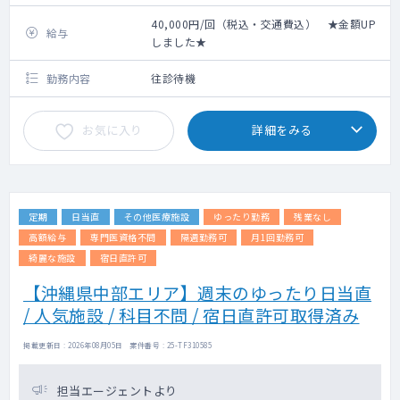
40,000円/回（税込・交通費込） ★金額UP
給与
しました★
勤務内容
往診待機
お気に入り
詳細をみる
定期
日当直
その他医療施設
ゆったり勤務
残業なし
高額給与
専門医資格不問
隔週勤務可
月1回勤務可
綺麗な施設
宿日直許可
【沖縄県中部エリア】週末のゆったり日当直
/ 人気施設 / 科目不問 / 宿日直許可取得済み
掲載更新日 : 2026年08月05日 案件番号 : 25-TF310585
担当エージェントより