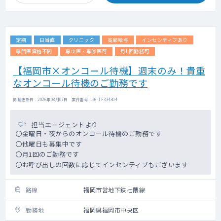
定期
日当直
クリニック
高額給与
インセンティブあり
専門医資格不問
専攻医・専修医可
月1回勤務可
【福岡市×オンコール待機】週末のみ！貴重
なオンコール待機のご勤務です
掲載更新日 : 2026年08月07日 案件番号 : 26-TF334304
担当エージェントより
〇金曜日・夜からのオンコール待機のご勤務です
〇他曜日も募集中です
〇月1回のご勤務です
〇お呼び出しの回数に応じてインセンティブもございます
路線
福岡市営地下鉄七隈線
勤務地
福岡県福岡市中央区