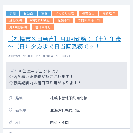
定期
日当直
病院
ゆったり勤務
残業なし
高額給与
通勤便利
60代以上歓迎
経験不問
専門医資格不問
月1回勤務可
宿日直許可
【札幌市×日当直】月1回勤務：（土）午後
～（日）夕方まで日当直勤務です！
掲載更新日 : 2026年08月05日 案件番号 : 26-TI333428
担当エージェントより
◇落ち着いた業務が想定されます！
◇募集期間内は宿日直許可があります！
路線
札幌市営地下鉄南北線
勤務地
北海道札幌市北区
科目
内科・不問