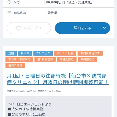
給与
100,000円/回（税込・交通費別）
勤務内容
往診待機
お気に入り
詳細をみる
定期
日当直
クリニック
ゆったり勤務
専門医資格不問
専攻医・専修医可
週1日勤務可
隔週勤務可
期間限定可
宿日直許可
月1回・日曜日の往診待機【仙台市×訪問診
療クリニック】月曜日の明け時間調整可能！
掲載更新日 : 2026年08月05日 案件番号 : 26-TI330983
担当エージェントより
■人気の往診待機業務
■始めやすい月1回勤務