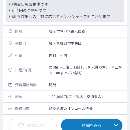
〇他曜日も募集中です
〇月1回のご勤務です
〇お呼び出しの回数に応じてインセンティブもございます
路線
福岡市営地下鉄七隈線
勤務地
福岡県福岡市中央区
科目
内科・不問
第3金～日曜日 (金)18:00～(月)9:00 ※上が
日程/時間
り7:00までご相談可
勤務開始時期
随時
給与
100,000円/回（税込・交通費込）
勤務内容
訪問診療のオンコール待機
お気に入り
詳細をみる