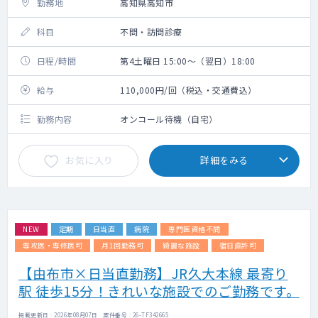
勤務地
高知県高知市
科目
不問・訪問診療
日程/時間
第4土曜日 15:00～（翌日）18:00
給与
110,000円/回（税込・交通費込）
勤務内容
オンコール待機（自宅）
お気に入り
詳細をみる
NEW
定期
日当直
病院
専門医資格不問
専攻医・専修医可
月1回勤務可
綺麗な施設
宿日直許可
【由布市×日当直勤務】JR久大本線 最寄り
駅 徒歩15分！きれいな施設でのご勤務です。
掲載更新日 : 2026年08月07日 案件番号 : 26-TF342665