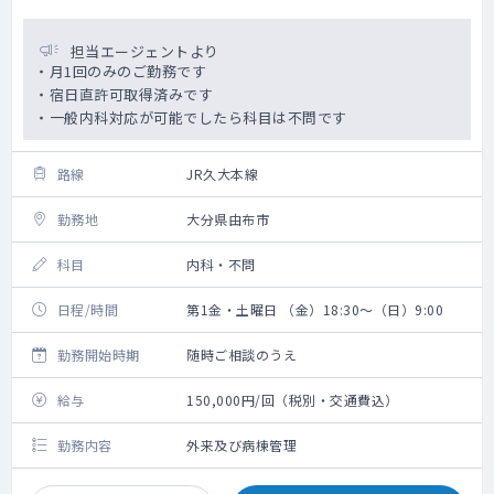
担当エージェントより
・月1回のみのご勤務です
・宿日直許可取得済みです
・一般内科対応が可能でしたら科目は不問です
路線
JR久大本線
勤務地
大分県由布市
科目
内科・不問
日程/時間
第1金・土曜日 （金）18:30～（日）9:00
勤務開始時期
随時ご相談のうえ
給与
150,000円/回（税別・交通費込）
勤務内容
外来及び病棟管理