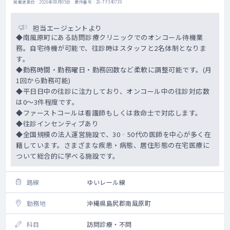
掲載更新日 : 2026年08月05日 案件番号 : 26-TF340739
担当エージェントより
◆南風原町にある訪問診療クリニックでのオンコール待機業
務。自宅待機が可能で、往診時はスタッフと2名体制となりま
す。
◆勤務時間・勤務曜日・勤務回数など柔軟に調整可能です。(月
1回から勤務可能)
◆平日日中の往診に注力しており、オンコール中の往診対応数
は0～3件程度です。
◆ファーストコールは看護師もしくは救命士で対応します。
◆往診インセンティブあり
◆全国規模の法人運営施設で、30‐50代の医師を中心が多く在
籍しています。さまざまな疾患・病態、居住形態の在宅医療に
ついて総合的に学べる施設です。
路線
ゆいレール線
勤務地
沖縄県島尻郡南風原町
科目
訪問診療・不問