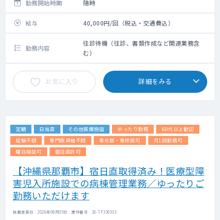
勤務開始時期
随時
給与
40,000円/回（税込・交通費込）
往診待機（往診、書類作成など関連業務含
勤務内容
む）
お気に入り
詳細をみる
定期
日当直
その他医療施設
ゆったり勤務
60代以上歓迎
経験不問
専門医資格不問
専攻医・専修医可
月1回勤務可
曜日相談可
宿日直許可
【沖縄県那覇市】宿日直取得済み！医療型障
害児入所施設での病棟管理業務／ゆったりご
勤務いただけます
掲載更新日 : 2026年08月05日 案件番号 : 26-TF336533