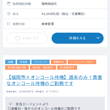
勤務開始時期
随時相談可
給与
90,000円/回（税込・交通費別）
勤務内容
病棟管理
お気に入り
詳細をみる
定期
日当直
クリニック
高額給与
インセンティブあり
専門医資格不問
専攻医・専修医可
月1回勤務可
【福岡市×オンコール待機】週末のみ！貴重
なオンコール待機のご勤務です
掲載更新日 : 2026年08月07日 案件番号 : 26-TF340323
担当エージェントより
〇金曜日・夜からのオンコール待機のご勤務です