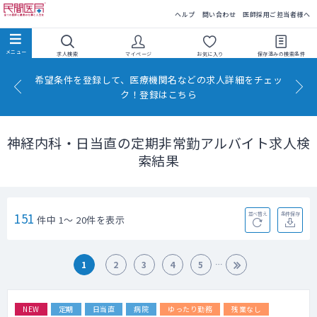
民間医局
ヘルプ
問い合わせ
医師採用ご担当者様へ
求人検索
マイページ
お気に入り
保存済みの
検索条件
希望条件を登録して、医療機関名などの求人詳細をチェッ
ク！登録はこちら
神経内科・日当直の定期非常勤アルバイト求人検
索結果
151
並べ替え
条件保存
件中 1～ 20件を表示
1
2
3
4
5
NEW
定期
日当直
病院
ゆったり勤務
残業なし