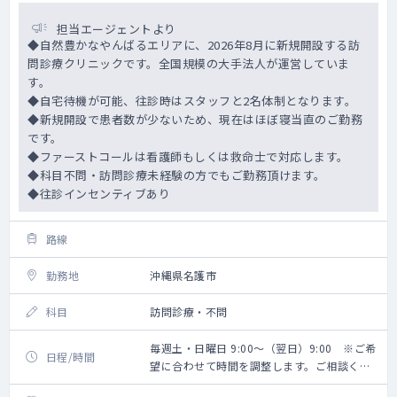
担当エージェントより
◆自然豊かなやんばるエリアに、2026年8月に新規開設する訪
問診療クリニックです。全国規模の大手法人が運営していま
す。
◆自宅待機が可能、往診時はスタッフと2名体制となります。
◆新規開設で患者数が少ないため、現在はほぼ寝当直のご勤務
です。
◆ファーストコールは看護師もしくは救命士で対応します。
◆科目不問・訪問診療未経験の方でもご勤務頂けます。
◆往診インセンティブあり
路線
勤務地
沖縄県名護市
科目
訪問診療・不問
毎週土・日曜日 9:00～（翌日）9:00 ※ご希
日程/時間
望に合わせて時間を調整します。ご相談くだ
さい。