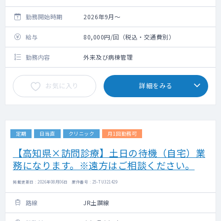
勤務開始時期
2026年9月～
給与
80,000円/回（税込・交通費別）
勤務内容
外来及び病棟管理
お気に入り
詳細をみる
定期
日当直
クリニック
月1回勤務可
【高知県×訪問診療】土日の待機（自宅）業
務になります。※遠方はご相談ください。
掲載更新日 : 2026年08月06日 案件番号 : 25-TU321429
路線
JR土讃線