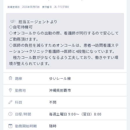
掲載更新日 : 2026年08月05日 案件番号 : 26-TF337880
担当エージェントより
◇自宅待機可
◇オンコールからの出動の際、看護師が同行するので安心して
ご勤務頂けます。
◇医師の負担を減らすためオンコールは、患者→訪問看護ステ
ーション→クリニック看護師→医師と4段階になっています。
極力コール数が少なくなるよう工夫しており、働きやすい環
境が整えられています。
路線
ゆいレール線
勤務地
沖縄県那覇市
科目
不問
日程/時間
毎週土曜日 9:00～（翌日）8:00
勤務開始時期
随時