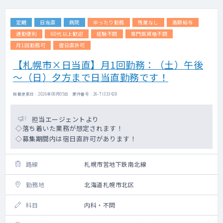
定期
日当直
病院
ゆったり勤務
残業なし
高額給与
通勤便利
60代以上歓迎
経験不問
専門医資格不問
月1回勤務可
宿日直許可
【札幌市×日当直】月1回勤務：（土）午後
～（日）夕方まで日当直勤務です！
掲載更新日 : 2026年08月05日 案件番号 : 26-TI333428
担当エージェントより
◇落ち着いた業務が想定されます！
◇募集期間内は宿日直許可があります！
路線
札幌市営地下鉄南北線
勤務地
北海道札幌市北区
科目
内科・不問