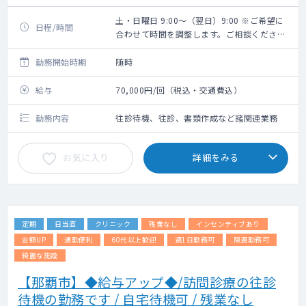
土・日曜日 9:00～（翌日）9:00 ※ご希望に
日程/時間
合わせて時間を調整します。ご相談くださ
い。
勤務開始時期
随時
給与
70,000円/回（税込・交通費込）
勤務内容
往診待機、往診、書類作成など諸関連業務
お気に入り
詳細をみる
定期
日当直
クリニック
残業なし
インセンティブあり
金額UP
通勤便利
60代以上歓迎
週1日勤務可
隔週勤務可
綺麗な施設
【那覇市】◆給与アップ◆/訪問診療の往診
待機の勤務です / 自宅待機可 / 残業なし