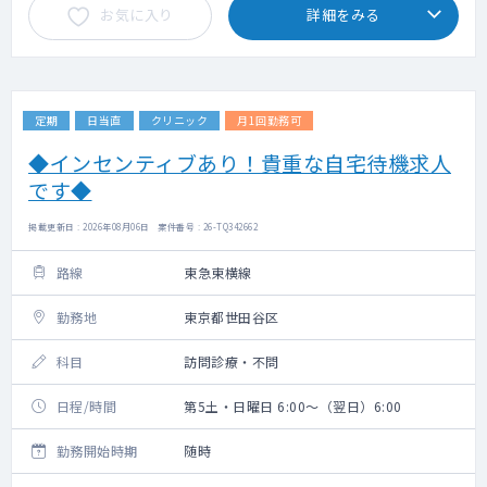
お気に入り
詳細をみる
定期
日当直
クリニック
月1回勤務可
◆インセンティブあり！貴重な自宅待機求人
です◆
掲載更新日 : 2026年08月06日 案件番号 : 26-TQ342662
路線
東急東横線
勤務地
東京都世田谷区
科目
訪問診療・不問
日程/時間
第5土・日曜日 6:00～（翌日）6:00
勤務開始時期
随時