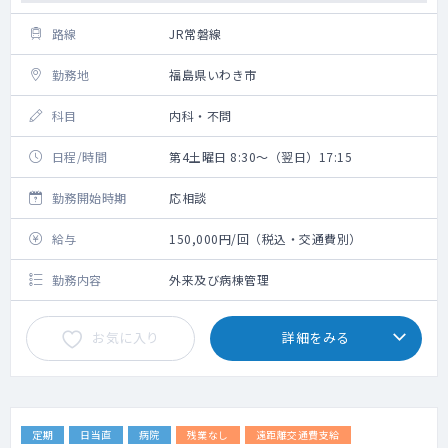
路線
JR常磐線
勤務地
福島県いわき市
科目
内科・不問
日程/時間
第4土曜日 8:30～（翌日）17:15
勤務開始時期
応相談
給与
150,000円/回（税込・交通費別）
勤務内容
外来及び病棟管理
お気に入り
詳細をみる
定期
日当直
病院
残業なし
遠距離交通費支給