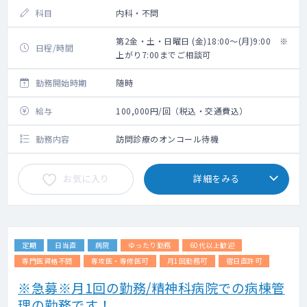
科目
内科・不問
第2金・土・日曜日 (金)18:00～(月)9:00 ※
日程/時間
上がり7:00までご相談可
勤務開始時期
随時
給与
100,000円/回（税込・交通費込）
勤務内容
訪問診療のオンコール待機
お気に入り
詳細をみる
定期
日当直
病院
ゆったり勤務
60代以上歓迎
専門医資格不問
専攻医・専修医可
月1回勤務可
宿日直許可
※急募※月1回の勤務/精神科病院での病棟管
理の勤務です！