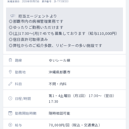
掲載更新日 : 2026年08月05日 案件番号 : 26-TF336533
担当エージェントより
◎那覇市内の病棟管理業務です
◎ゆったりご勤務いただけます
◎(土)17:30～(月)7:45でも募集しております（給与110,000円）
◎宿日直許可取得済み
◎弊社からのご紹介多数、リピーターの多い施設です
路線
ゆいレール線
勤務地
沖縄県那覇市
科目
不問・内科
第1・4土曜日（月1回） 17:30～（翌日）
日程/時間
17:30
勤務開始時期
随時相談可能
給与
70,000円/回（税込・交通費込）