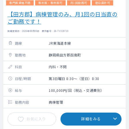
専門医資格不問
専攻医・専修医可
月1回勤務可
宿日直許可
【田方郡】病棟管理のみ、月1回の日当直の
ご勤務です！
掲載更新日 : 2026年08月06日 案件番号 : 26-TV329710
路線
JR東海道本線
勤務地
静岡県田方郡函南町
科目
内科・不問
日程/時間
第3日曜日 8:30～（翌日）8:30
給与
100,000円/回（税込・交通費別）
勤務内容
病棟管理
お気に入り
詳細をみる