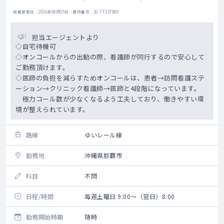
掲載更新日 : 2026年08月05日 案件番号 : 26-TF337880
担当エージェントより
◇自宅待機可
◇オンコールからの出動の際、看護師が同行するので安心して
ご勤務頂けます。
◇医師の負担を減らすためオンコールは、患者→訪問看護ステ
ーション→クリニック看護師→医師と4段階になっています。
極力コール数が少なくなるよう工夫しており、働きやすい環
境が整えられています。
路線
ゆいレール線
勤務地
沖縄県那覇市
科目
不問
日程/時間
毎週土曜日 9:00～（翌日）8:00
勤務開始時期
随時