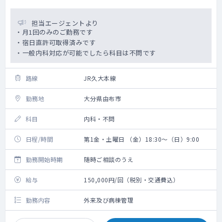
担当エージェントより
・月1回のみのご勤務です
・宿日直許可取得済みです
・一般内科対応が可能でしたら科目は不問です
路線
JR久大本線
勤務地
大分県由布市
科目
内科・不問
日程/時間
第1金・土曜日 （金）18:30～（日）9:00
勤務開始時期
随時ご相談のうえ
給与
150,000円/回（税別・交通費込）
勤務内容
外来及び病棟管理