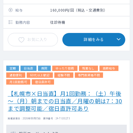
給与
160,000円/回（税込・交通費別）
勤務内容
往診待機
お気に入り
詳細をみる
定期
日当直
病院
ゆったり勤務
残業なし
高額給与
通勤便利
60代以上歓迎
経験不問
専門医資格不問
月1回勤務可
宿日直許可
【札幌市×日当直】月1回勤務：（土）午後
～（月）朝までの日当直／月曜の朝は7：30
まで調整可能／宿日直許可あり
掲載更新日 : 2026年08月05日 案件番号 : 24-TI101273