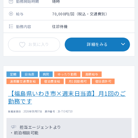
勤務開始時期
随時
給与
70,000円/回（税込・交通費別）
勤務内容
往診待機
お気に入り
詳細をみる
定期
日当直
病院
ゆったり勤務
高額給与
遠距離交通費支給
宿泊費支給
月1回勤務可
宿日直許可
【福島県いわき市×週末日当直】月1回のご
勤務です
掲載更新日 : 2026年08月07日 案件番号 : 26-TI342710
担当エージェントより
・前泊相談可能