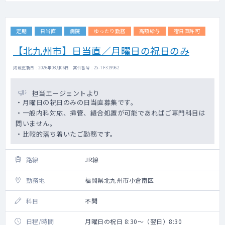
定期
日当直
病院
ゆったり勤務
高額給与
宿日直許可
【北九州市】日当直／月曜日の祝日のみ
掲載更新日 : 2026年08月06日 案件番号 : 25-TF319962
担当エージェントより
・月曜日の祝日のみの日当直募集です。
・一般内科対応、挿管、縫合処置が可能であればご専門科目は
問いません。
・比較的落ち着いたご勤務です。
路線
JR線
勤務地
福岡県北九州市小倉南区
科目
不問
日程/時間
月曜日の祝日 8:30～（翌日）8:30