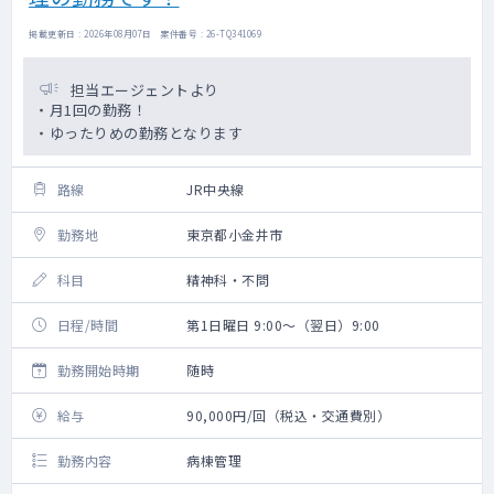
掲載更新日 : 2026年08月07日 案件番号 : 26-TQ341069
担当エージェントより
・月1回の勤務！
・ゆったりめの勤務となります
路線
JR中央線
勤務地
東京都小金井市
科目
精神科・不問
日程/時間
第1日曜日 9:00～（翌日）9:00
勤務開始時期
随時
給与
90,000円/回（税込・交通費別）
勤務内容
病棟管理