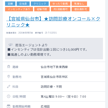
定期
日当直
クリニック
ゆったり勤務
残業なし
インセンティブあり
経験不問
月1回勤務可
宿日直許可
【宮城県仙台市】★訪問診療オンコール×ク
リニック★
掲載更新日 : 2026年08月05日 案件番号 : 25-TI323531
担当エージェントより
■インセンティブは往診出動１回につき10,000円です。
■風通しのよい勤務環境です。
路線
仙台市地下鉄東西線
勤務地
宮城県仙台市若林区
科目
訪問診療・不問
日程/時間
第4土曜日 9:00～（翌々日）7:00
勤務開始時期
応相談