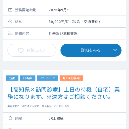
勤務開始時期
2026年9月～
給与
80,000円/回（税込・交通費別）
勤務内容
外来及び病棟管理
お気に入り
詳細をみる
定期
日当直
クリニック
月1回勤務可
【高知県×訪問診療】土日の待機（自宅）業
務になります。※遠方はご相談ください。
掲載更新日 : 2026年08月06日 案件番号 : 25-TU321429
路線
JR土讃線