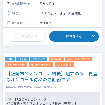
勤務開始時期
随時相談可
給与
90,000円/回（税込・交通費別）
勤務内容
病棟管理
お気に入り
詳細をみる
定期
日当直
クリニック
高額給与
インセンティブあり
専門医資格不問
専攻医・専修医可
月1回勤務可
【福岡市×オンコール待機】週末のみ！貴重
なオンコール待機のご勤務です
掲載更新日 : 2026年08月07日 案件番号 : 26-TF340323
担当エージェントより
〇金曜日・夜からのオンコール待機のご勤務です