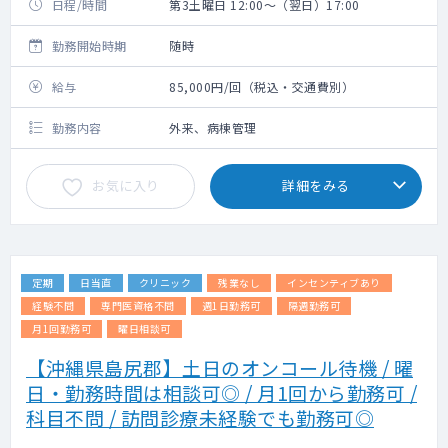
日程/時間
第3土曜日 12:00～（翌日）17:00
勤務開始時期
随時
給与
85,000円/回（税込・交通費別）
勤務内容
外来、病棟管理
お気に入り
詳細をみる
定期
日当直
クリニック
残業なし
インセンティブあり
経験不問
専門医資格不問
週1日勤務可
隔週勤務可
月1回勤務可
曜日相談可
【沖縄県島尻郡】土日のオンコール待機 / 曜
日・勤務時間は相談可◎ / 月1回から勤務可 /
科目不問 / 訪問診療未経験でも勤務可◎