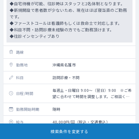
◆自宅待機が可能、往診時はスタッフと2名体制となります。
◆新規開設で患者数が少ないため、現在はほぼ寝当直のご勤務
です。
◆ファーストコールは看護師もしくは救命士で対応します。
◆科目不問・訪問診療未経験の方でもご勤務頂けます。
◆往診インセンティブあり
路線
勤務地
沖縄県名護市
科目
訪問診療・不問
毎週土・日曜日 9:00～（翌日）9:00 ※ご希
日程/時間
望に合わせて時間を調整します。ご相談くだ
さい。
勤務開始時期
随時
給与
40,000円/回（税込・交通費込）
検索条件を変更する
往診待機（往診、書類作成など関連業務含
勤務内容