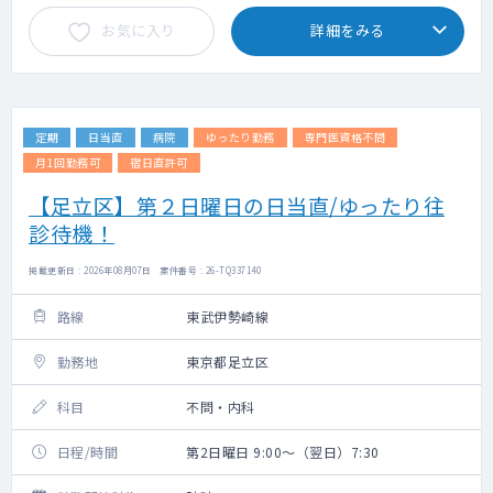
お気に入り
詳細をみる
定期
日当直
病院
ゆったり勤務
専門医資格不問
月1回勤務可
宿日直許可
【足立区】第２日曜日の日当直/ゆったり往
診待機！
掲載更新日 : 2026年08月07日 案件番号 : 26-TQ337140
路線
東武伊勢崎線
勤務地
東京都足立区
科目
不問・内科
日程/時間
第2日曜日 9:00～（翌日）7:30