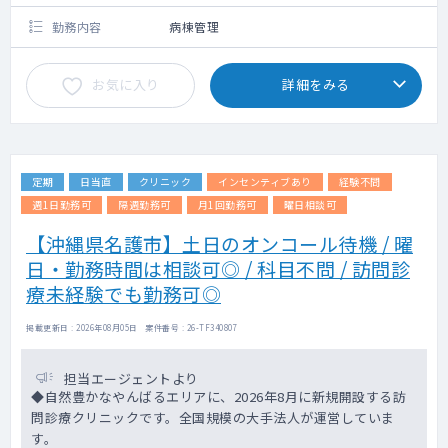
勤務内容
病棟管理
お気に入り
詳細をみる
定期
日当直
クリニック
インセンティブあり
経験不問
週1日勤務可
隔週勤務可
月1回勤務可
曜日相談可
【沖縄県名護市】土日のオンコール待機 / 曜
日・勤務時間は相談可◎ / 科目不問 / 訪問診
療未経験でも勤務可◎
掲載更新日 : 2026年08月05日 案件番号 : 26-TF340807
担当エージェントより
◆自然豊かなやんばるエリアに、2026年8月に新規開設する訪
問診療クリニックです。全国規模の大手法人が運営していま
す。