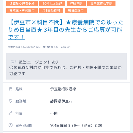
遠距離交通費支給
60代以上歓迎
経験不問
専門医資格不問
専攻医・専修医可
月1回勤務可
宿日直許可
【伊豆市×科目不問】★療養病院でのゆった
りめ日当直★ 3年目の先生からご応募が可能
です！
掲載更新日 : 2026年08月07日 案件番号 : 26-TV337184
担当エージェントより
〇お看取り対応が可能であれば、ご経験・年齢不問でご応募が
可能です
路線
伊豆箱根鉄道線
勤務地
静岡県伊豆市
科目
不問
日程/時間
第4日曜日 8:30～（翌日）8:30