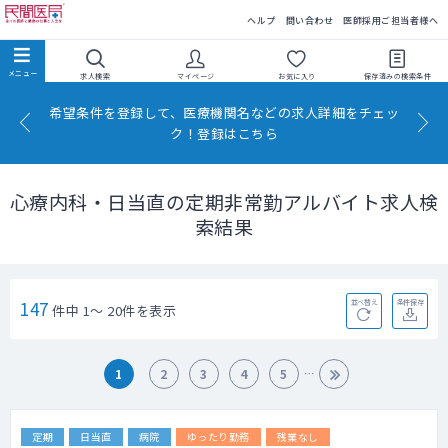
民間医局
ヘルプ
問い合わせ
医師採用ご担当者様へ
求人検索
マイページ
お気に入り
保存済みの
検索条件
希望条件を登録して、医療機関名などの求人詳細をチェッ
ク！登録はこちら
心療内科・日当直の定期非常勤アルバイト求人検
索結果
147
並べ替え
条件保存
件中 1～ 20件を表示
1
2
3
4
5
定期
日当直
病院
ゆったり勤務
残業なし