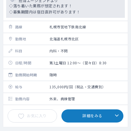
担当エージェントより
◇落ち着いた業務が想定されます！
◇募集期間内は宿日直許可があります！
路線
札幌市営地下鉄南北線
勤務地
北海道札幌市北区
科目
内科・不問
日程/時間
第3土曜日 12:00～（翌々日）8:30
勤務開始時期
随時
給与
135,000円/回（税込・交通費別）
勤務内容
外来、病棟管理
お気に入り
詳細をみる