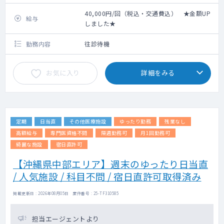
40,000円/回（税込・交通費込） ★金額UP
給与
しました★
勤務内容
往診待機
お気に入り
詳細をみる
定期
日当直
その他医療施設
ゆったり勤務
残業なし
高額給与
専門医資格不問
隔週勤務可
月1回勤務可
綺麗な施設
宿日直許可
【沖縄県中部エリア】週末のゆったり日当直
/ 人気施設 / 科目不問 / 宿日直許可取得済み
掲載更新日 : 2026年08月05日 案件番号 : 25-TF310585
担当エージェントより