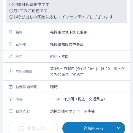
〇他曜日も募集中です
〇月1回のご勤務です
〇お呼び出しの回数に応じてインセンティブもございます
路線
福岡市営地下鉄七隈線
勤務地
福岡県福岡市中央区
科目
内科・不問
第3金～日曜日 (金)18:00～(月)9:00 ※上が
日程/時間
り7:00までご相談可
勤務開始時期
随時
給与
100,000円/回（税込・交通費込）
勤務内容
訪問診療のオンコール待機
お気に入り
詳細をみる