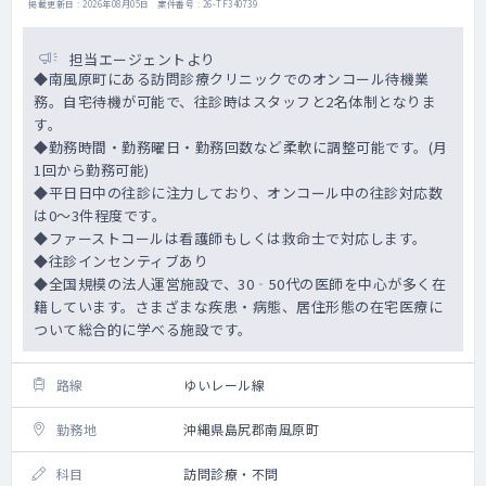
掲載更新日 : 2026年08月05日 案件番号 : 26-TF340739
担当エージェントより
◆南風原町にある訪問診療クリニックでのオンコール待機業
務。自宅待機が可能で、往診時はスタッフと2名体制となりま
す。
◆勤務時間・勤務曜日・勤務回数など柔軟に調整可能です。(月
1回から勤務可能)
◆平日日中の往診に注力しており、オンコール中の往診対応数
は0～3件程度です。
◆ファーストコールは看護師もしくは救命士で対応します。
◆往診インセンティブあり
◆全国規模の法人運営施設で、30‐50代の医師を中心が多く在
籍しています。さまざまな疾患・病態、居住形態の在宅医療に
ついて総合的に学べる施設です。
路線
ゆいレール線
勤務地
沖縄県島尻郡南風原町
科目
訪問診療・不問