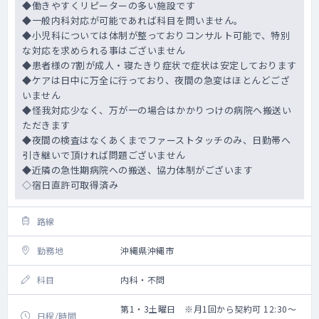
◆働きやすくリピーターの多い施設です
◆一般内科対応が可能であれば科目を問いません。
◆小児科については体制が整っておりコンサルト可能で、特別
な対応を求められる事はございません
◆患者様の7割が成人・寝たきり症状で症状は安定しております
◆ケアは日中に万全に行っており、夜間の急変はほとんどござ
いません
◆怪我対応少なく、万が一の場合はかかりつけの病院へ搬送い
ただきます
◆夜間の検査はなくあくまでファーストタッチのみ、日勤帯へ
引き継いで頂ければ問題ございません
◆近隣の急性期病院への搬送、協力体制がございます
◇宿日直許可取得済み
路線
勤務地
沖縄県沖縄市
科目
内科・不問
第1・3土曜日 ※月1回から契約可 12:30～
日程/時間