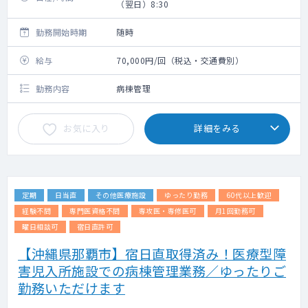
（翌日）8:30
勤務開始時期
随時
給与
70,000円/回（税込・交通費別）
勤務内容
病棟管理
お気に入り
詳細をみる
定期
日当直
その他医療施設
ゆったり勤務
60代以上歓迎
経験不問
専門医資格不問
専攻医・専修医可
月1回勤務可
曜日相談可
宿日直許可
【沖縄県那覇市】宿日直取得済み！医療型障
害児入所施設での病棟管理業務／ゆったりご
勤務いただけます