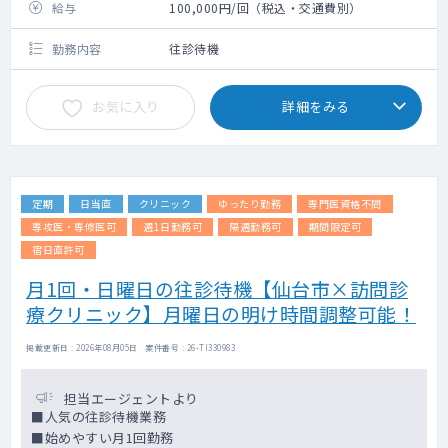
給与
100,000円/回（税込・交通費別）
勤務内容
往診待機
お気に入り
詳細をみる
定期
日当直
クリニック
ゆったり勤務
専門医資格不問
専攻医・専修医可
週1日勤務可
隔週勤務可
期間限定可
宿日直許可
月1回・日曜日の往診待機【仙台市×訪問診
療クリニック】月曜日の明け時間調整可能！
掲載更新日 : 2026年08月05日 案件番号 : 26-TI330983
担当エージェントより
■人気の往診待機業務
■始めやすい月1回勤務