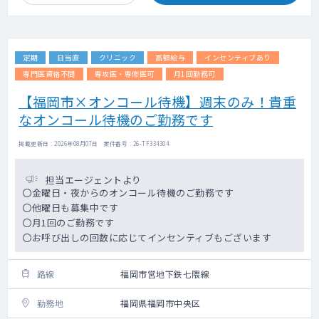
定期
日当直
クリニック
高額給与
インセンティブあり
専門医資格不問
専攻医・専修医可
月1回勤務可
【福岡市×オンコール待機】週末のみ！貴重
なオンコール待機のご勤務です
掲載更新日 : 2026年08月07日 案件番号 : 26-TF334304
担当エージェントより
〇金曜日・夜からのオンコール待機のご勤務です
〇他曜日も募集中です
〇月1回のご勤務です
〇お呼び出しの回数に応じてインセンティブもございます
路線
福岡市営地下鉄七隈線
勤務地
福岡県福岡市中央区