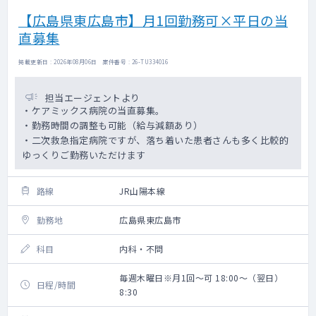
【広島県東広島市】月1回勤務可×平日の当
直募集
掲載更新日 : 2026年08月06日 案件番号 : 26-TU334016
担当エージェントより
・ケアミックス病院の当直募集。
・勤務時間の調整も可能（給与減額あり）
・二次救急指定病院ですが、落ち着いた患者さんも多く比較的
ゆっくりご勤務いただけます
路線
JR山陽本線
勤務地
広島県東広島市
科目
内科・不問
毎週木曜日※月1回～可 18:00～（翌日）
日程/時間
8:30