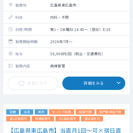
勤務地
広島県東広島市
科目
内科・不問
日程/時間
第1・2水曜日 16:45～（翌日）8:30
勤務開始時期
2026年7月～
給与
50,000円/回（税込・交通費別）
勤務内容
病棟管理
お気に入り
詳細をみる
定期
当直
病院
ゆったり勤務
経験不問
専門医資格不問
週1日勤務可
隔週勤務可
月1回勤務可
宿日直許可
【広島県東広島市】当直月1回～可×宿日直