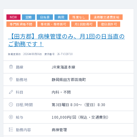
NEW
定期
日当直
病院
残業なし
遠距離交通費支給
専門医資格不問
専攻医・専修医可
月1回勤務可
宿日直許可
【田方郡】病棟管理のみ、月1回の日当直の
ご勤務です！
掲載更新日 : 2026年08月06日 案件番号 : 26-TV329710
路線
JR東海道本線
勤務地
静岡県田方郡函南町
科目
内科・不問
日程/時間
第3日曜日 8:30～（翌日）8:30
給与
100,000円/回（税込・交通費別）
勤務内容
病棟管理