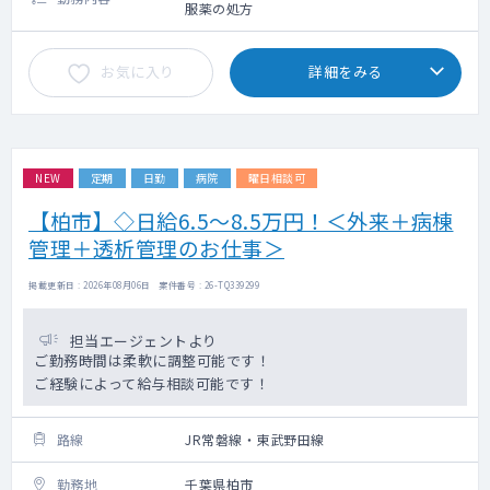
服薬の処方
お気に入り
詳細をみる
NEW
定期
日勤
病院
曜日相談可
【柏市】◇日給6.5～8.5万円！＜外来＋病棟
管理＋透析管理のお仕事＞
掲載更新日 : 2026年08月06日 案件番号 : 26-TQ339299
担当エージェントより
ご勤務時間は柔軟に調整可能です！
ご経験によって給与相談可能です！
路線
JR常磐線・東武野田線
勤務地
千葉県柏市