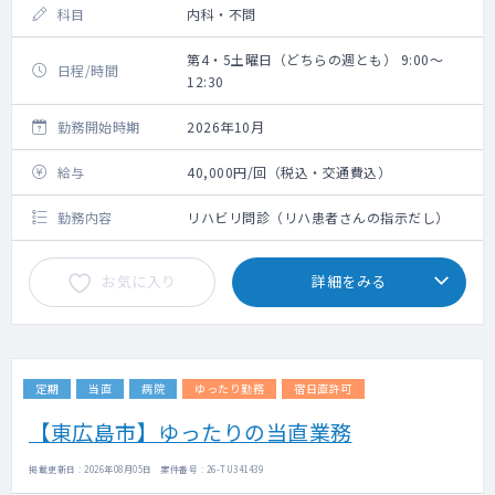
科目
内科・不問
第4・5土曜日（どちらの週とも） 9:00～
日程/時間
12:30
勤務開始時期
2026年10月
給与
40,000円/回（税込・交通費込）
勤務内容
リハビリ問診（リハ患者さんの指示だし）
お気に入り
詳細をみる
定期
当直
病院
ゆったり勤務
宿日直許可
【東広島市】ゆったりの当直業務
掲載更新日 : 2026年08月05日 案件番号 : 26-TU341439