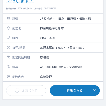
い致します！
掲載更新日 : 2026年08月06日 案件番号 : 26-TV339593
路線
JR相模線・小田急小田原線・相鉄本線
勤務地
神奈川県海老名市
科目
内科・不問
日程/時間
毎週水曜日 17:30～（翌日）8:30
勤務開始時期
応相談
給与
40,000円/回（税込・交通費別）
勤務内容
病棟管理
お気に入り
詳細をみる