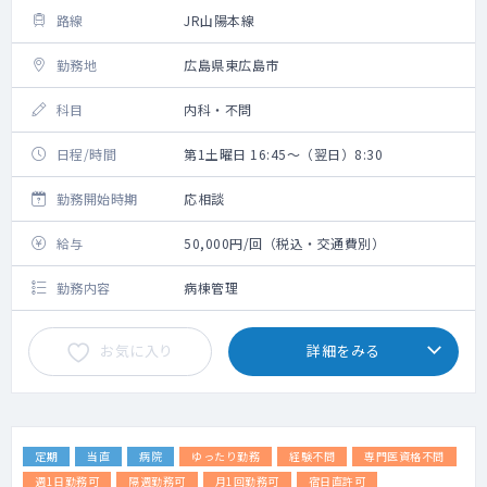
路線
JR山陽本線
勤務地
広島県東広島市
科目
内科・不問
日程/時間
第1土曜日 16:45～（翌日）8:30
勤務開始時期
応相談
給与
50,000円/回（税込・交通費別）
勤務内容
病棟管理
お気に入り
詳細をみる
定期
当直
病院
ゆったり勤務
経験不問
専門医資格不問
週1日勤務可
隔週勤務可
月1回勤務可
宿日直許可