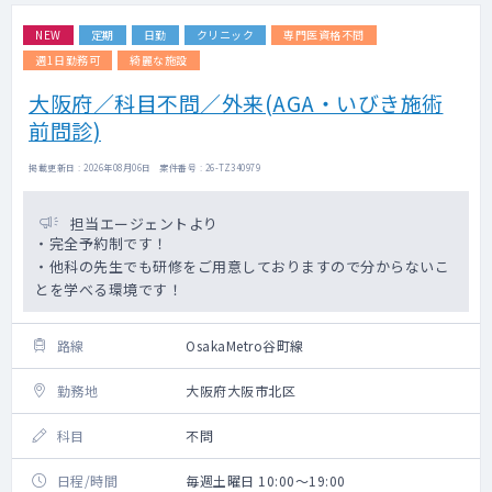
NEW
定期
日勤
クリニック
専門医資格不問
週1日勤務可
綺麗な施設
大阪府／科目不問／外来(AGA・いびき施術
前問診)
掲載更新日 : 2026年08月06日 案件番号 : 26-TZ340979
担当エージェントより
・完全予約制です！
・他科の先生でも研修をご用意しておりますので分からないこ
とを学べる環境です！
路線
OsakaMetro谷町線
勤務地
大阪府大阪市北区
科目
不問
日程/時間
毎週土曜日 10:00～19:00