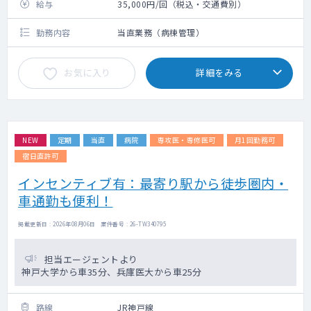
給与
35,000円/回（税込・交通費別）
勤務内容
当直業務（病棟管理）
お気に入り
詳細をみる
NEW
定期
当直
病院
専攻医・専修医可
月1回勤務可
宿日直許可
インセンティブ有：最寄り駅から徒歩圏内・
車通勤も便利！
掲載更新日 : 2026年08月06日 案件番号 : 26-TW340795
担当エージェントより
神戸大学から車35分、兵庫医大から車25分
路線
JR神戸線