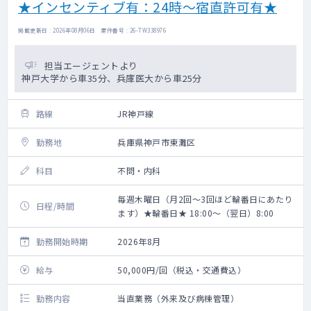
★インセンティブ有：24時～宿直許可有★
掲載更新日 : 2026年08月06日 案件番号 : 26-TW338976
担当エージェントより
神戸大学から車35分、兵庫医大から車25分
路線
JR神戸線
勤務地
兵庫県神戸市東灘区
科目
不問・内科
毎週木曜日（月2回～3回ほど輪番日にあたり
日程/時間
ます）★輪番日★ 18:00～（翌日）8:00
勤務開始時期
2026年8月
給与
50,000円/回（税込・交通費込）
勤務内容
当直業務（外来及び病棟管理）