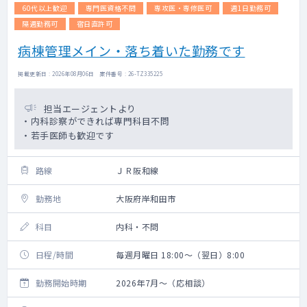
60代以上歓迎
専門医資格不問
専攻医・専修医可
週1日勤務可
隔週勤務可
宿日直許可
病棟管理メイン・落ち着いた勤務です
掲載更新日 : 2026年08月06日 案件番号 : 26-TZ335225
担当エージェントより
・内科診察ができれば専門科目不問
・若手医師も歓迎です
路線
ＪＲ阪和線
勤務地
大阪府岸和田市
科目
内科・不問
日程/時間
毎週月曜日 18:00～（翌日）8:00
勤務開始時期
2026年7月～（応相談）