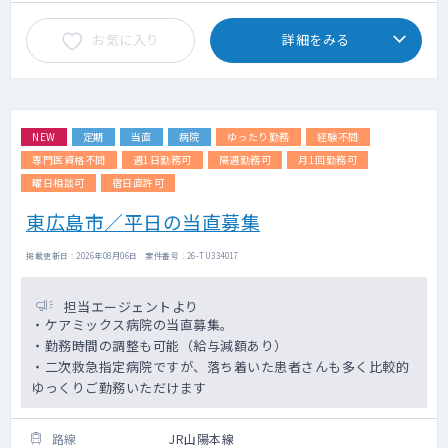
お気に入り
詳細をみる
NEW
定期
当直
病院
ゆったり勤務
経験不問
専門医資格不問
週1日勤務可
隔週勤務可
月1回勤務可
曜日相談可
宿日直許可
東広島市／平日の当直募集
掲載更新日 : 2026年08月06日 案件番号 : 26-TU334017
担当エージェントより
・ケアミックス病院の当直募集。
・勤務時間の調整も可能（給与減額あり）
・二次救急指定病院ですが、落ち着いた患者さんも多く比較的
ゆっくりご勤務いただけます
路線
JR山陽本線