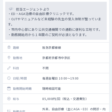
担当エージェントより
・ED・AGA治療の自由診療クリニックです。
・OJTやマニュアルなど未経験の先生の受入体制が整っていま
す。
・市内中心部にあり公共交通機関での通勤に便利な立地です。
・勤務開始月から１年間のご契約が必須となります。
路線
阪急京都線線
勤務地
京都府京都市中京区
科目
不問
日程/時間
毎週金曜日 10:00～19:00
勤務開始時期
随時相談可能
給与
85,000円/回（税込・交通費別）
外来、自由診療（主にAGA・ED）の問診・内
勤務内容