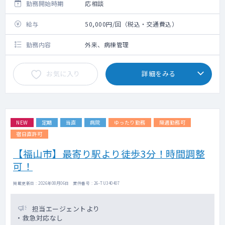
勤務開始時期
応相談
給与
50,000円/回（税込・交通費込）
勤務内容
外来、病棟管理
お気に入り
詳細をみる
NEW
定期
当直
病院
ゆったり勤務
隔週勤務可
宿日直許可
【福山市】最寄り駅より徒歩3分！時間調整
可！
掲載更新日 : 2026年08月06日 案件番号 : 26-TU340407
担当エージェントより
・救急対応なし