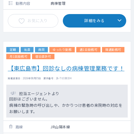
勤務内容
病棟管理
お気に入り
詳細をみる
定期
当直
病院
ゆったり勤務
週1日勤務可
隔週勤務可
月1回勤務可
宿日直許可
【東広島市】回診なしの病棟管理業務です！
掲載更新日 : 2026年08月05日 案件番号 : 26-TU338334
担当エージェントより
回診はございません。
病棟の緊急時の呼び出しや、かかりつけ患者の来院時の対応を
お願いします。
路線
JR山陽本線