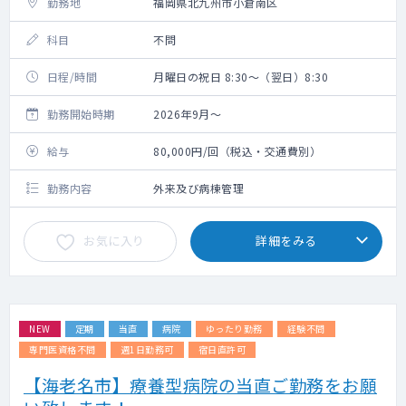
勤務地
福岡県北九州市小倉南区
科目
不問
日程/時間
月曜日の祝日 8:30～（翌日）8:30
勤務開始時期
2026年9月～
給与
80,000円/回（税込・交通費別）
勤務内容
外来及び病棟管理
お気に入り
詳細をみる
NEW
定期
当直
病院
ゆったり勤務
経験不問
専門医資格不問
週1日勤務可
宿日直許可
【海老名市】療養型病院の当直ご勤務をお願