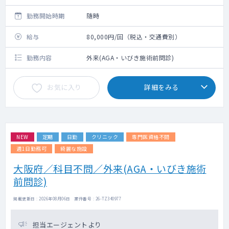
勤務開始時期
随時
給与
80,000円/回（税込・交通費別）
勤務内容
外来(AGA・いびき施術前問診)
お気に入り
詳細をみる
NEW
定期
日勤
クリニック
専門医資格不問
週1日勤務可
綺麗な施設
大阪府／科目不問／外来(AGA・いびき施術
前問診)
掲載更新日 : 2026年08月06日 案件番号 : 26-TZ340977
担当エージェントより