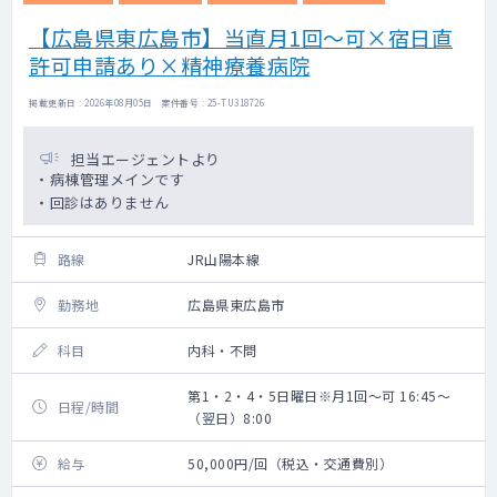
【広島県東広島市】当直月1回～可×宿日直
許可申請あり×精神療養病院
掲載更新日 : 2026年08月05日 案件番号 : 25-TU318726
担当エージェントより
・病棟管理メインです
・回診はありません
路線
JR山陽本線
勤務地
広島県東広島市
科目
内科・不問
第1・2・4・5日曜日※月1回～可 16:45～
日程/時間
（翌日）8:00
給与
50,000円/回（税込・交通費別）