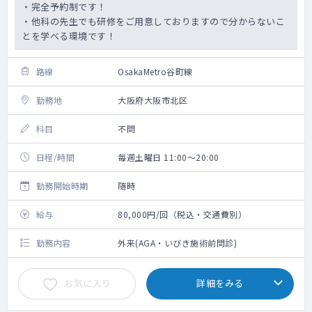
・完全予約制です！
・他科の先生でも研修をご用意しておりますので分からないこ
とを学べる環境です！
路線
OsakaMetro谷町線
勤務地
大阪府大阪市北区
科目
不問
日程/時間
毎週土曜日 11:00～20:00
勤務開始時期
随時
給与
80,000円/回（税込・交通費別）
勤務内容
外来(AGA・いびき施術前問診)
お気に入り
詳細をみる