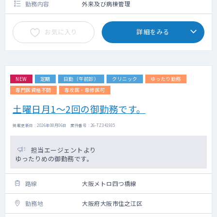
勤務内容
外来及び病棟管理
お気に入り
詳細をみる
NEW
定期
日勤（午前診）
クリニック
ゆったり勤務
専門医資格不問
専攻医・専修医可
土曜日月1～2回の御勤務です。
掲載更新日 : 2026年08月06日 案件番号 : 26-TZ341935
担当エージェントより
ゆったりめの御勤務です。
路線
大阪メトロ四つ橋線
勤務地
大阪府大阪市住之江区