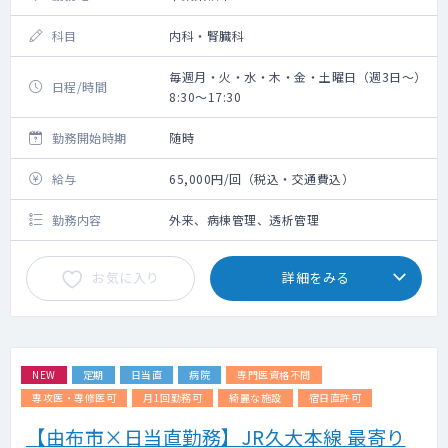
科目
内科・腎臓科
毎週月・火・水・木・金・土曜日（週3日～）
日程/時間
8:30～17:30
勤務開始時期
随時
給与
65,000円/回（税込・交通費込）
勤務内容
外来、病棟管理、透析管理
お気に入り
詳細をみる
NEW
定期
日当直
病院
専門医資格不問
専攻医・専修医可
月1回勤務可
綺麗な施設
宿日直許可
【由布市×日当直勤務】JR久大本線 最寄り