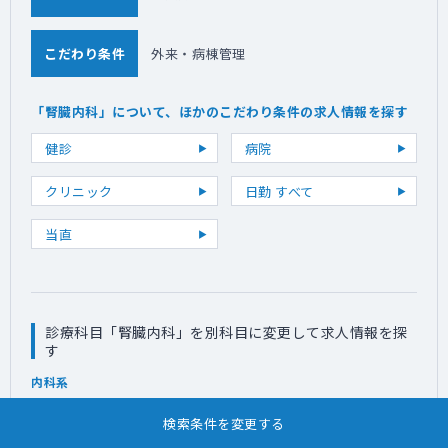
こだわり条件
外来・病棟管理
「腎臓内科」について、ほかのこだわり条件の求人情報を探す
健診
病院
クリニック
日勤 すべて
当直
診療科目「腎臓内科」を別科目に変更して求人情報を探
す
内科系
内科・一般内科
消化器内科
循環器内科
神経内科
検索条件を変更する
呼吸器内科
心療内科
リウマチ科
総合診療科