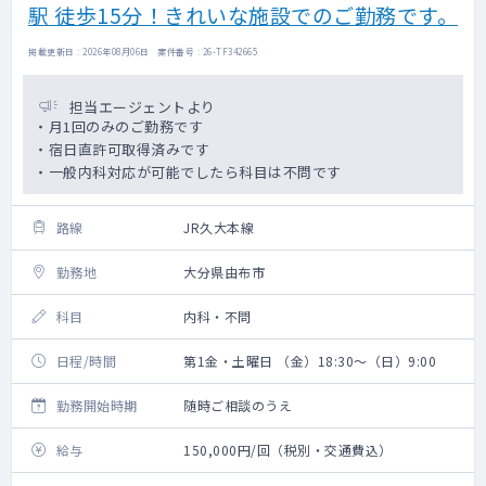
駅 徒歩15分！きれいな施設でのご勤務です。
掲載更新日 : 2026年08月06日 案件番号 : 26-TF342665
担当エージェントより
・月1回のみのご勤務です
・宿日直許可取得済みです
・一般内科対応が可能でしたら科目は不問です
路線
JR久大本線
勤務地
大分県由布市
科目
内科・不問
日程/時間
第1金・土曜日 （金）18:30～（日）9:00
勤務開始時期
随時ご相談のうえ
給与
150,000円/回（税別・交通費込）