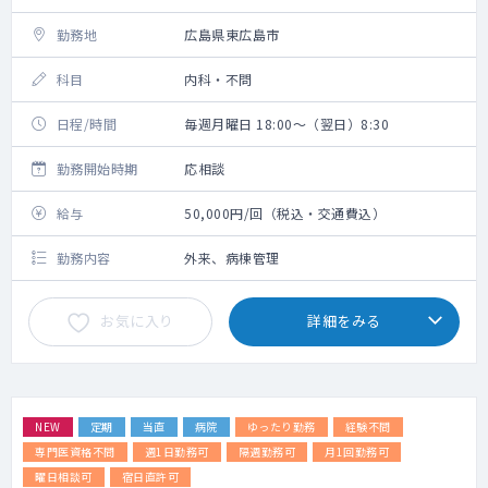
勤務地
広島県東広島市
科目
内科・不問
日程/時間
毎週月曜日 18:00～（翌日）8:30
勤務開始時期
応相談
給与
50,000円/回（税込・交通費込）
勤務内容
外来、病棟管理
お気に入り
詳細をみる
NEW
定期
当直
病院
ゆったり勤務
経験不問
専門医資格不問
週1日勤務可
隔週勤務可
月1回勤務可
曜日相談可
宿日直許可