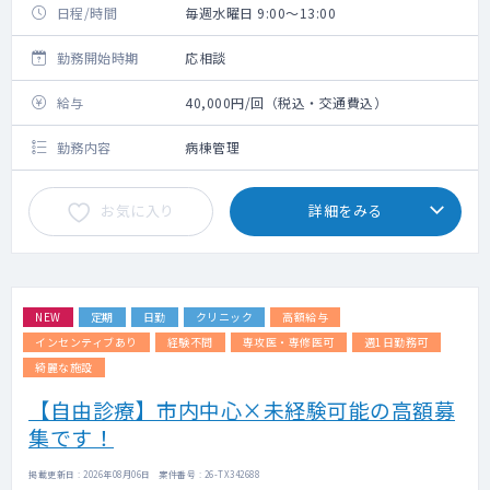
日程/時間
毎週水曜日 9:00～13:00
勤務開始時期
応相談
給与
40,000円/回（税込・交通費込）
勤務内容
病棟管理
お気に入り
詳細をみる
NEW
定期
日勤
クリニック
高額給与
インセンティブあり
経験不問
専攻医・専修医可
週1日勤務可
綺麗な施設
【自由診療】市内中心×未経験可能の高額募
集です！
掲載更新日 : 2026年08月06日 案件番号 : 26-TX342688