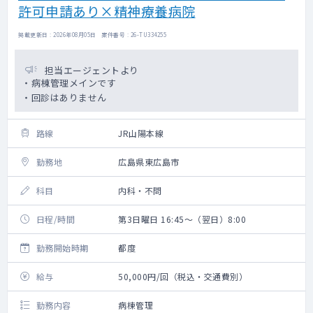
許可申請あり×精神療養病院
掲載更新日 : 2026年08月05日 案件番号 : 26-TU334255
担当エージェントより
・病棟管理メインです
・回診はありません
路線
JR山陽本線
勤務地
広島県東広島市
科目
内科・不問
日程/時間
第3日曜日 16:45～（翌日）8:00
勤務開始時期
都度
給与
50,000円/回（税込・交通費別）
勤務内容
病棟管理