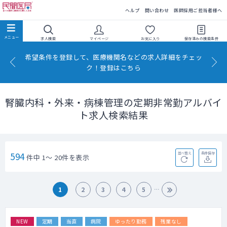
民間医局
ヘルプ
問い合わせ
医師採用ご担当者様へ
求人検索
マイページ
お気に入り
保存済みの
検索条件
希望条件を登録して、医療機関名などの求人詳細をチェッ
ク！登録はこちら
腎臓内科・外来・病棟管理の定期非常勤アルバイ
ト求人検索結果
594
並べ替え
条件保存
件中 1～ 20件を表示
1
2
3
4
5
NEW
定期
当直
病院
ゆったり勤務
残業なし