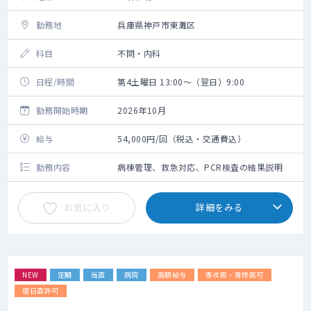
勤務地
兵庫県神戸市東灘区
科目
不問・内科
日程/時間
第4土曜日 13:00～（翌日）9:00
勤務開始時期
2026年10月
給与
54,000円/回（税込・交通費込）
勤務内容
病棟管理、救急対応、PCR検査の結果説明
お気に入り
詳細をみる
NEW
定期
当直
病院
高額給与
専攻医・専修医可
宿日直許可