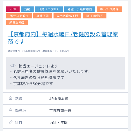
NEW
定期
日勤（午前診）
老健・介護医療院
ゆったり勤務
60代以上歓迎
経験不問
専門医資格不問
週1日勤務可
綺麗な施設
【京都府内】毎週水曜日/老健施設の管理業
務です
掲載更新日 : 2026年08月06日 案件番号 : 26-TX342676
担当エージェントより
・老健入居者の健康管理をお願いいたします。
・落ち着きのある勤務環境です
・京都駅から50分程です
路線
JR山陰本線
勤務地
京都府南丹市
科目
内科・不問