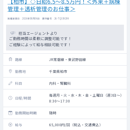
【柏市】◇日給6.5～8.5万円！＜外来＋病棟
管理＋透析管理のお仕事＞
掲載更新日 : 2026年08月06日 案件番号 : 26-TQ339299
担当エージェントより
ご勤務時間は柔軟に調整可能です！
ご経験によって給与相談可能です！
路線
JR常磐線・東武野田線
勤務地
千葉県柏市
科目
内科・腎臓科
毎週月・火・水・木・金・土曜日（週3日～）
日程/時間
8:30～17:30
勤務開始時期
随時
給与
65,000円/回（税込・交通費込）