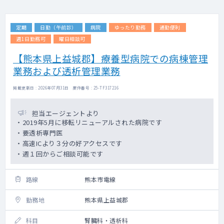
定期
日勤（午前診）
病院
ゆったり勤務
通勤便利
週1日勤務可
曜日相談可
【熊本県上益城郡】療養型病院での病棟管理
業務および透析管理業務
掲載更新日 : 2026年07月31日 案件番号 : 25-TF317216
担当エージェントより
・2019年5月に移転リニューアルされた病院です
・要透析専門医
・高速ICより３分の好アクセスです
・週１回からご相談可能です
路線
熊本市電線
勤務地
熊本県上益城郡
科目
腎臓科・透析科