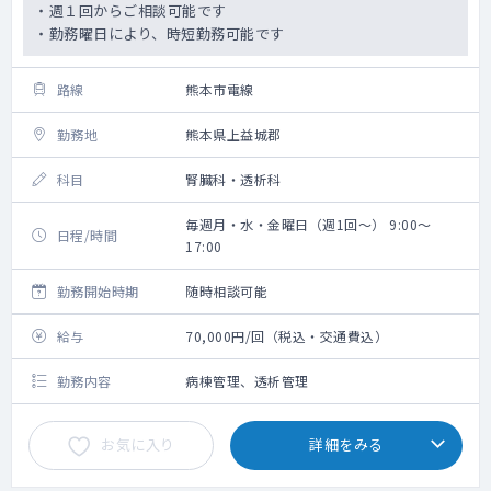
・週１回からご相談可能です
・勤務曜日により、時短勤務可能です
路線
熊本市電線
勤務地
熊本県上益城郡
科目
腎臓科・透析科
毎週月・水・金曜日（週1回～） 9:00～
日程/時間
17:00
勤務開始時期
随時相談可能
給与
70,000円/回（税込・交通費込）
勤務内容
病棟管理、透析管理
お気に入り
詳細をみる