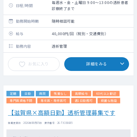
毎週水・金・土曜日 9:00～13:00の透析患者
日程/時間
診察終了まで
勤務開始時期
随時相談可能
給与
40,000円/回（税別・交通費別）
勤務内容
透析管理
お気に入り
詳細をみる
定期
日勤
病院
残業なし
高額給与
60代以上歓迎
専門医資格不問
専攻医・専修医可
週1日勤務可
綺麗な施設
【滋賀県×高額日勤】透析管理募集です
掲載更新日 : 2026年08月05日 案件番号 : 26-TX336685