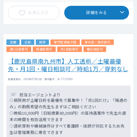
お気に入り
詳細をみる
定期
日勤
病院
専門医資格不問
専攻医・専修医可
週1日勤務可
隔週勤務可
月1回勤務可
曜日相談可
【鹿児島県南九州市】人工透析／土曜最優
先・月1回・曜日相談可／時給1万／穿刺なし
掲載更新日 : 2026年07月31日 案件番号 : 26-TF337609
担当エージェントより
◇病院側が土曜日枠を最優先で募集中！「月1回だけ」「隔週の
み」の勤務希望の先生もまずはご相談ください
◇時給10,000円（日給換算80,000円）の高待遇案件で先生の週
末の時間を有効活用できます
◇透析穿刺や機械操作はすべて看護師・技師が対応するため先
生は管理業務に専念できます