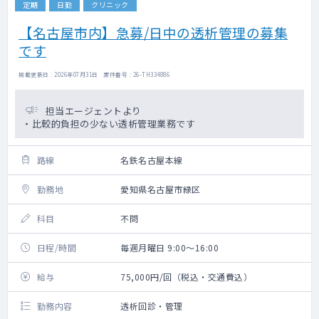
定期
日勤
クリニック
【名古屋市内】急募/日中の透析管理の募集
です
掲載更新日 : 2026年07月31日 案件番号 : 26-TH334886
担当エージェントより
・比較的負担の少ない透析管理業務です
路線
名鉄名古屋本線
勤務地
愛知県名古屋市緑区
科目
不問
日程/時間
毎週月曜日 9:00～16:00
給与
75,000円/回（税込・交通費込）
勤務内容
透析回診・管理