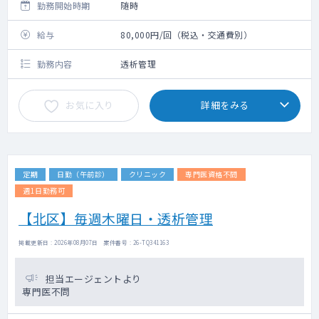
勤務開始時期
随時
給与
80,000円/回（税込・交通費別）
勤務内容
透析管理
お気に入り
詳細をみる
定期
日勤（午前診）
クリニック
専門医資格不問
週1日勤務可
【北区】毎週木曜日・透析管理
掲載更新日 : 2026年08月07日 案件番号 : 26-TQ341163
担当エージェントより
専門医不問