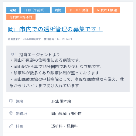
定期
日勤（午前診）
病院
ゆったり勤務
60代以上歓迎
専門医資格不問
岡山市内での透析管理の募集です！
掲載更新日 : 2026年08月05日 案件番号 : 19-TP016921
担当エージェントより
・岡山市東部の住宅街にある病院です。
・岡山駅から車で15分圏内であり便利な立地です。
・診療科が数多くあり診療体制が整っております
・岡山医療生協の中核病院として、高度な医療機器を備え、救
急からリハビリまで受け入れています
路線
JR山陽本線
勤務地
岡山県岡山市中区
科目
透析科・腎臓科