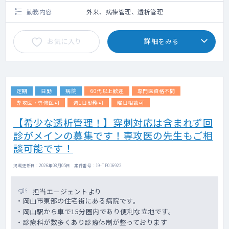
勤務内容
外来、病棟管理、透析管理
お気に入り
詳細をみる
定期
日勤
病院
60代以上歓迎
専門医資格不問
専攻医・専修医可
週1日勤務可
曜日相談可
【希少な透析管理！】穿刺対応は含まれず回
診がメインの募集です！専攻医の先生もご相
談可能です！
掲載更新日 : 2026年08月05日 案件番号 : 19-TP016922
担当エージェントより
・岡山市東部の住宅街にある病院です。
・岡山駅から車で15分圏内であり便利な立地です。
・診療科が数多くあり診療体制が整っております