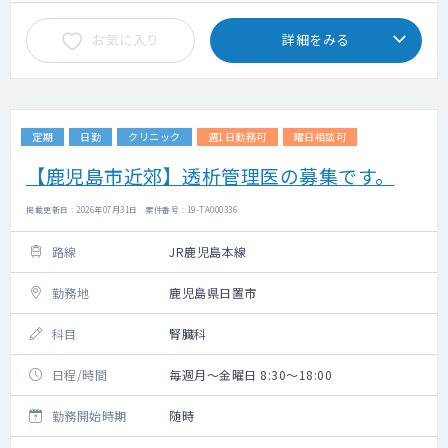
お気に入り
詳細をみる
定期
日勤
クリニック
週1日勤務可
曜日相談可
【鹿児島市近郊】透析管理医の募集です。
掲載更新日 : 2026年07月31日 案件番号 : 19-TA000336
路線
JR鹿児島本線
勤務地
鹿児島県日置市
科目
腎臓科
日程/時間
毎週月～金曜日 8:30～18:00
勤務開始時期
随時