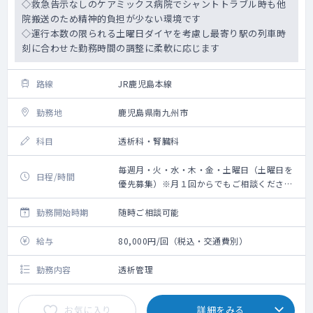
◇救急告示なしのケアミックス病院でシャントトラブル時も他
院搬送のため精神的負担が少ない環境です
◇運行本数の限られる土曜日ダイヤを考慮し最寄り駅の列車時
刻に合わせた勤務時間の調整に柔軟に応じます
路線
JR鹿児島本線
勤務地
鹿児島県南九州市
科目
透析科・腎臓科
毎週月・火・水・木・金・土曜日（土曜日を
日程/時間
優先募集）※月１回からでもご相談ください
8:30～17:30 ※時間相談可能
勤務開始時期
随時ご相談可能
給与
80,000円/回（税込・交通費別）
勤務内容
透析管理
お気に入り
詳細をみる