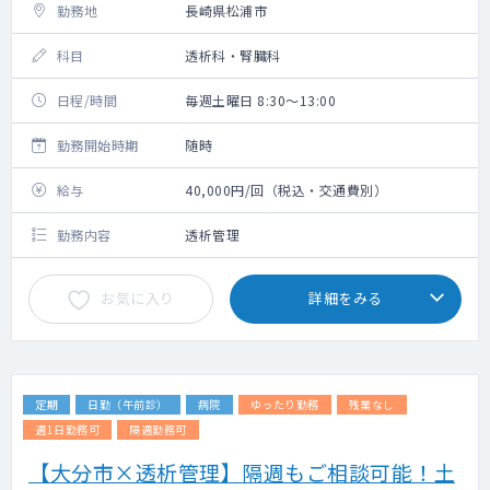
勤務地
長崎県松浦市
科目
透析科・腎臓科
日程/時間
毎週土曜日 8:30～13:00
勤務開始時期
随時
給与
40,000円/回（税込・交通費別）
勤務内容
透析管理
お気に入り
詳細をみる
定期
日勤（午前診）
病院
ゆったり勤務
残業なし
週1日勤務可
隔週勤務可
【大分市×透析管理】隔週もご相談可能！土