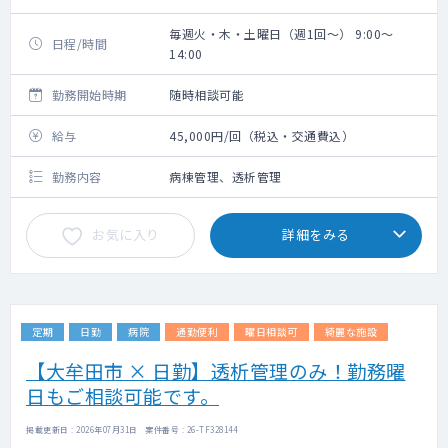
毎週火・木・土曜日（週1回～） 9:00～
日程/時間
14:00
勤務開始時期
随時相談可能
給与
45,000円/回（税込・交通費込）
勤務内容
病棟管理、透析管理
お気に入り
詳細をみる
定期
日勤
病院
通勤便利
曜日相談可
綺麗な施設
【大牟田市 × 日勤】透析管理のみ！勤務曜
日もご相談可能です。
掲載更新日 : 2026年07月31日 案件番号 : 26-TF328144