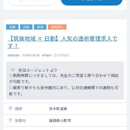
定期
日勤
病院
通勤便利
【筑後地域 × 日勤】人気の透析管理求人で
す！
掲載更新日 : 2026年07月31日 案件番号 : 25-TF315321
担当エージェントより
◇勤務時間につきましては、先生のご希望と擦り合わせて相談
が可能です。
◇最寄り駅からも徒歩圏内にあり、公共交通機関での通勤も可
能です。
路線
甘木鉄道線
勤務地
福岡県小郡市