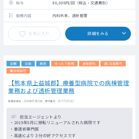
給与
80,000円/回（税込・交通費別）
勤務内容
内科外来、透析管理
お気に入り
詳細をみる
定期
日勤
病院
ゆったり勤務
通勤便利
週1日勤務可
曜日相談可
【熊本県上益城郡】療養型病院での病棟管理
業務および透析管理業務
掲載更新日 : 2026年07月31日 案件番号 : 25-TF317212
担当エージェントより
・2019年5月に移転リニューアルされた病院です
・要透析専門医
・高速ICより３分の好アクセスです