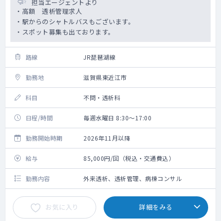
担当エージェントより
・高額 透析管理求人
・駅からのシャトルバスもございます。
・スポット募集も出ております。
路線
JR琵琶湖線
勤務地
滋賀県東近江市
科目
不問・透析科
日程/時間
毎週水曜日 8:30～17:00
勤務開始時期
2026年11月以降
給与
85,000円/回（税込・交通費込）
勤務内容
外来透析、透析管理、病棟コンサル
お気に入り
詳細をみる