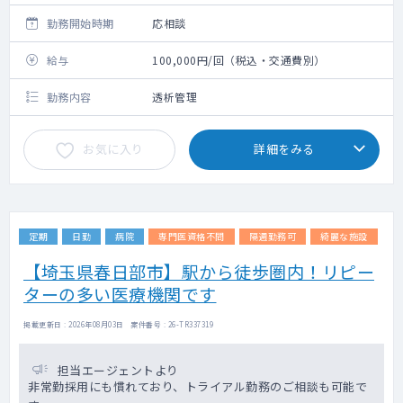
勤務開始時期
応相談
給与
100,000円/回（税込・交通費別）
勤務内容
透析管理
お気に入り
詳細をみる
定期
日勤
病院
専門医資格不問
隔週勤務可
綺麗な施設
【埼玉県春日部市】駅から徒歩圏内！リピー
ターの多い医療機関です
掲載更新日 : 2026年08月03日 案件番号 : 26-TR337319
担当エージェントより
非常勤採用にも慣れており、トライアル勤務のご相談も可能で