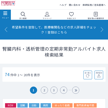
民間医局
ヘルプ
問い合わせ
医師採用ご担当者様へ
求人検索
マイページ
お気に入り
保存済みの
検索条件
希望条件を登録して、医療機関名などの求人詳細をチェッ
ク！登録はこちら
腎臓内科・透析管理の定期非常勤アルバイト求人
検索結果
74
並べ替え
条件保存
件中 1～ 20件を表示
1
2
3
4
NEW
定期
日勤
病院
ゆったり勤務
専門医資格不問