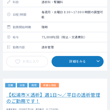
科目
透析科・腎臓科
毎週月・水曜日 8:30～17:00※時間の調整可
日程/時間
能
勤務開始時期
随時
給与
75,000円/回（税込・交通費別）
勤務内容
透析管理
お気に入り
詳細をみる
定期
日勤
病院
綺麗な施設
【松浦市×透析】週1日～／平日の透析管理
のご勤務です！
掲載更新日 : 2026年07月31日 案件番号 : 22-TF016586