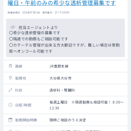
曜日・午前のみの希少な透析管理募集です
掲載更新日 : 2026年07月31日 案件番号 : 25-TF323945
担当エージェントより
〇希少な透析管理の募集です
〇隔週での勤務もご相談可能です
〇カテーテル管理が出来る方大歓迎ですが、難しい場合は常勤
医へオンコール可能です
路線
JR豊肥本線
勤務地
大分県大分市
科目
透析科・腎臓科
毎週土曜日 ※隔週勤務も相談可能！ 8:30～
日程/時間
12:30
勤務開始時期
随時ご相談のうえ決定