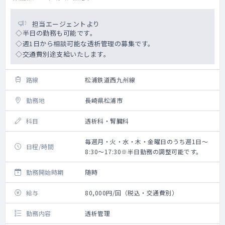
担当エージェントより
◇半日の勤務も可能です。
◇週1日から相談可能な透析管理の募集です。
◇交通費別途支給いたします。
路線
松浦鉄道西九州線
勤務地
長崎県松浦市
科目
透析科・腎臓科
毎週月・火・水・木・金曜日のうち週1日～
日程/時間
8:30～17:30※半日勤務の調整可能です。
勤務開始時期
随時
給与
80,000円/回（税込・交通費別）
勤務内容
透析管理