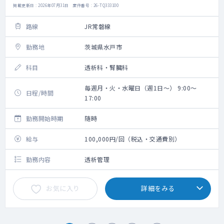
掲載更新日 : 2026年07月31日 案件番号 : 26-TQ333100
路線
JR常磐線
勤務地
茨城県水戸市
科目
透析科・腎臓科
毎週月・火・水曜日（週1日～） 9:00～
日程/時間
17:00
勤務開始時期
随時
給与
100,000円/回（税込・交通費別）
勤務内容
透析管理
お気に入り
詳細をみる