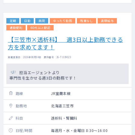
定期
日勤
病院
ゆったり勤務
残業なし
高額給与
通勤便利
60代以上歓迎
【三笠市×透析科】 週3日以上勤務できる
方を求めてます！
掲載更新日 : 2026年08月04日 案件番号 : 26-TI339023
担当エージェントより
専門性を生かせる週3日の勤務です！
路線
JR室蘭本線
勤務地
北海道三笠市
科目
透析科・腎臓科
日程/時間
毎週月・水・金曜日 8:30～16:00