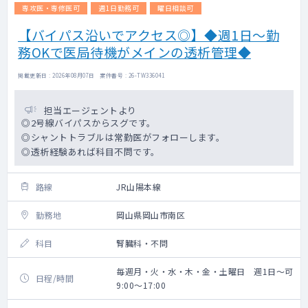
専攻医・専修医可
週1日勤務可
曜日相談可
【バイパス沿いでアクセス◎】◆週1日～勤
務OKで医局待機がメインの透析管理◆
掲載更新日 : 2026年08月07日 案件番号 : 26-TW336041
担当エージェントより
◎2号線バイパスからスグです。
◎シャントトラブルは常勤医がフォローします。
◎透析経験あれば科目不問です。
路線
JR山陽本線
勤務地
岡山県岡山市南区
科目
腎臓科・不問
毎週月・火・水・木・金・土曜日 週1日～可
日程/時間
9:00～17:00