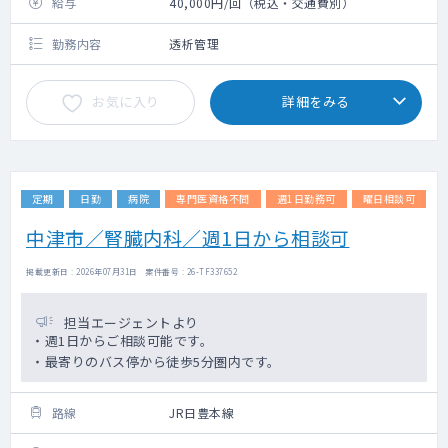
給与
40,000円/回（税込・交通費別）
勤務内容
透析管理
お気に入り
詳細をみる
定期
日勤
病院
専門医資格不問
週1日勤務可
曜日相談可
中津市／腎臓内科／週1日から相談可
掲載更新日 : 2026年07月31日 案件番号 : 26-TF337652
担当エージェントより
・週1日からご相談可能です。
・最寄りのバス停から徒歩5分圏内です。
路線
JR日豊本線