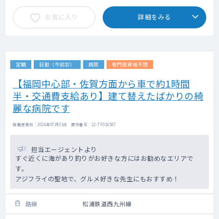
お気に入り
詳細をみる
定期
日勤（午前診）
病院
専門医資格不問
【福岡中心部・佐賀方面から車で約1時間
半・交通費支給あり】建て替えたばかりの綺
麗な病院です
掲載更新日 : 2026年07月31日 案件番号 : 22-TF016587
担当エージェントより
すぐ近くに海があり釣りがお好きな方にはお勧めなエリアで
す。
アジフライの聖地で、グルメ好きな先生にもおすすめ！
路線
松浦鉄道西九州線