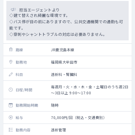
担当エージェントより
◇建て替えされ綺麗な環境です。
◇バス停が目の前にありますので、公共交通機関での通勤も可
能です。
◇穿刺やシャントトラブルの対応は必要ありません。
路線
JR鹿児島本線
勤務地
福岡県大牟田市
科目
透析科・腎臓科
毎週月・火・水・木・金・土曜日のうち週2日
日程/時間
～3日以上 9:00～17:00
勤務開始時期
随時
給与
70,000円/回（税込・交通費別）
勤務内容
透析管理