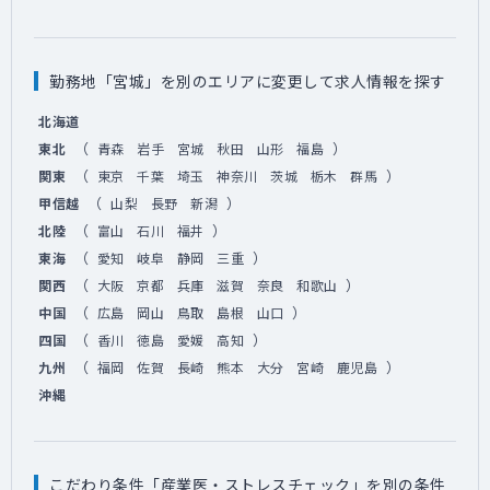
勤務地「宮城」を別のエリアに変更して求人情報を探す
北海道
（
）
東北
青森
岩手
宮城
秋田
山形
福島
（
）
関東
東京
千葉
埼玉
神奈川
茨城
栃木
群馬
（
）
甲信越
山梨
長野
新潟
（
）
北陸
富山
石川
福井
（
）
東海
愛知
岐阜
静岡
三重
（
）
関西
大阪
京都
兵庫
滋賀
奈良
和歌山
（
）
中国
広島
岡山
鳥取
島根
山口
（
）
四国
香川
徳島
愛媛
高知
（
）
九州
福岡
佐賀
長崎
熊本
大分
宮崎
鹿児島
沖縄
こだわり条件「産業医・ストレスチェック」を別の条件