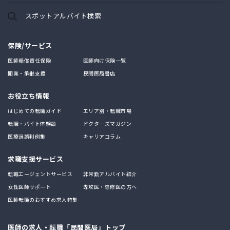
スポットアルバイト検索
保険/サービス
医師賠償責任保険
医師向け保険一覧
開業・承継支援
民間医局書店
お役立ち情報
はじめての転職ガイド
エリア別・転職市場
転職・バイト体験談
ドクターズマガジン
医療過誤判例集
キャリアコラム
求職支援サービス
転職エージェントサービス
非常勤アルバイト紹介
女性医師サポート
専攻医・専修医の方へ
医師転職のおすすめ求人特集
医師の求人・転職「民間医局」トップ