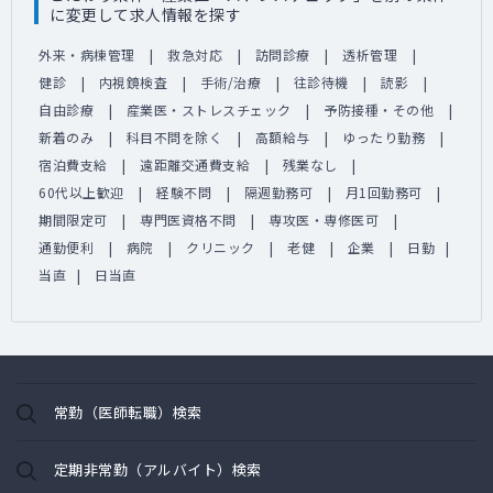
に変更して求人情報を探す
外来・病棟管理
救急対応
訪問診療
透析管理
健診
内視鏡検査
手術/治療
往診待機
読影
自由診療
産業医・ストレスチェック
予防接種・その他
新着のみ
科目不問を除く
高額給与
ゆったり勤務
宿泊費支給
遠距離交通費支給
残業なし
60代以上歓迎
経験不問
隔週勤務可
月1回勤務可
期間限定可
専門医資格不問
専攻医・専修医可
通勤便利
病院
クリニック
老健
企業
日勤
当直
日当直
常勤（医師転職）検索
定期非常勤（アルバイト）検索