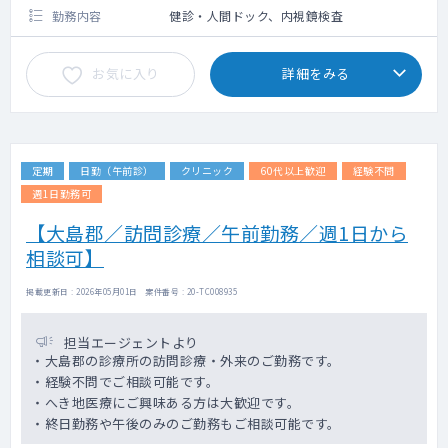
勤務内容
健診・人間ドック、内視鏡検査
お気に入り
詳細をみる
定期
日勤（午前診）
クリニック
60代以上歓迎
経験不問
週1日勤務可
【大島郡／訪問診療／午前勤務／週1日から
相談可】
掲載更新日 : 2026年05月01日 案件番号 : 20-TC008935
担当エージェントより
・大島郡の診療所の訪問診療・外来のご勤務です。
・経験不問でご相談可能です。
・へき地医療にご興味ある方は大歓迎です。
・終日勤務や午後のみのご勤務もご相談可能です。