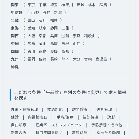
（
）
関東
東京
千葉
埼玉
神奈川
茨城
栃木
群馬
（
）
甲信越
山梨
長野
新潟
（
）
北陸
富山
石川
福井
（
）
東海
愛知
岐阜
静岡
三重
（
）
関西
大阪
京都
兵庫
滋賀
奈良
和歌山
（
）
中国
広島
岡山
鳥取
島根
山口
（
）
四国
香川
徳島
愛媛
高知
（
）
九州
福岡
佐賀
長崎
熊本
大分
宮崎
鹿児島
沖縄
こだわり条件「午前診」を別の条件に変更して求人情報
を探す
外来・病棟管理
救急対応
訪問診療
透析管理
健診
内視鏡検査
手術/治療
往診待機
読影
自由診療
産業医・ストレスチェック
予防接種・その他
新着のみ
科目不問を除く
高額給与
ゆったり勤務