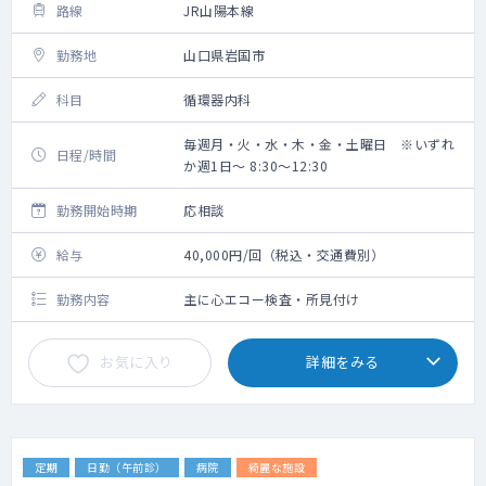
路線
JR山陽本線
勤務地
山口県岩国市
科目
循環器内科
毎週月・火・水・木・金・土曜日 ※いずれ
日程/時間
か週1日～ 8:30～12:30
勤務開始時期
応相談
給与
40,000円/回（税込・交通費別）
勤務内容
主に心エコー検査・所見付け
お気に入り
詳細をみる
定期
日勤（午前診）
病院
綺麗な施設