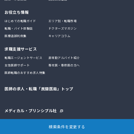
お役立ち情報
はじめての転職ガイド
エリア別・転職市場
転職・バイト体験談
ドクターズマガジン
医療過誤判例集
キャリアコラム
求職支援サービス
転職エージェントサービス
非常勤アルバイト紹介
女性医師サポート
専攻医・専修医の方へ
医師転職のおすすめ求人特集
医師の求人・転職「民間医局」トップ
メディカル・プリンシプル社
検索条件を変更する
運営会社
プライバシーポリシー
会員規約
推奨環境
特定商取引法に基づく表示