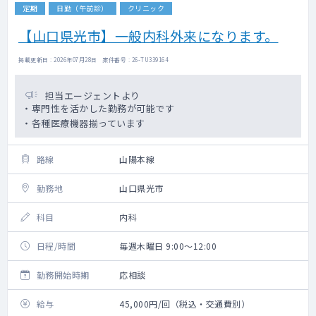
定期
日勤（午前診）
クリニック
【山口県光市】一般内科外来になります。
掲載更新日 : 2026年07月28日 案件番号 : 26-TU339164
担当エージェントより
・専門性を活かした勤務が可能です
・各種医療機器揃っています
路線
山陽本線
勤務地
山口県光市
科目
内科
日程/時間
毎週木曜日 9:00～12:00
勤務開始時期
応相談
給与
45,000円/回（税込・交通費別）