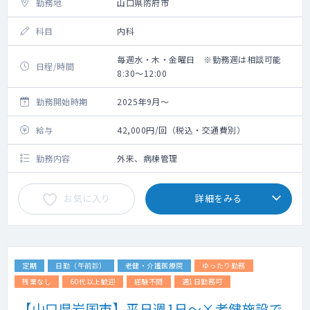
勤務地
山口県防府市
科目
内科
毎週水・木・金曜日 ※勤務週は相談可能
日程/時間
8:30～12:00
勤務開始時期
2025年9月～
給与
42,000円/回（税込・交通費別）
勤務内容
外来、病棟管理
お気に入り
詳細をみる
定期
日勤（午前診）
老健・介護医療院
ゆったり勤務
残業なし
60代以上歓迎
経験不問
週1日勤務可
【山口県岩国市】平日週1日～×老健施設で