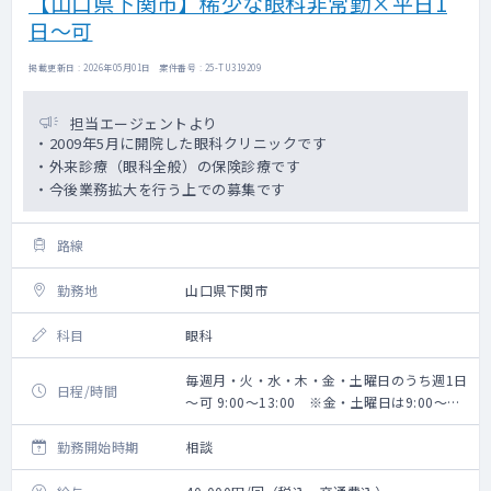
【山口県下関市】稀少な眼科非常勤×平日1
日～可
掲載更新日 : 2026年05月01日 案件番号 : 25-TU319209
担当エージェントより
・2009年5月に開院した眼科クリニックです
・外来診療（眼科全般）の保険診療です
・今後業務拡大を行う上での募集です
路線
勤務地
山口県下関市
科目
眼科
毎週月・火・水・木・金・土曜日のうち週1日
日程/時間
～可 9:00～13:00 ※金・土曜日は9:00～
12:45
勤務開始時期
相談