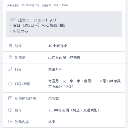
掲載更新日 : 2026年07月10日 案件番号 : 26-TU340962
担当エージェントより
・曜日（週1日～）のご相談可能
・午前のみ
路線
JR小野田線
勤務地
山口県山陽小野田市
科目
整形外科
毎週月・火・水・木・金曜日 ※曜日は相談
日程/時間
可 9:00～12:30
勤務開始時期
応相談
給与
35,000円/回（税込・交通費別）
勤務内容
外来