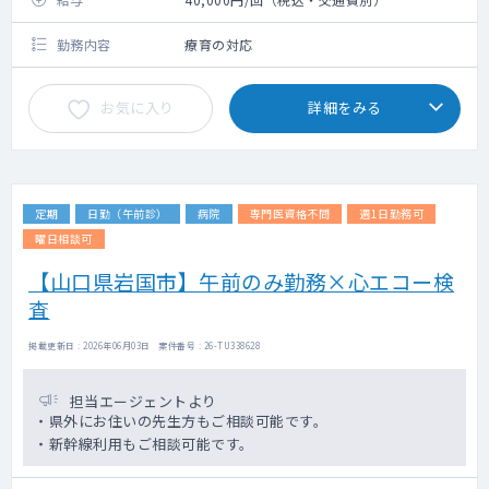
勤務内容
療育の対応
お気に入り
詳細をみる
定期
日勤（午前診）
病院
専門医資格不問
週1日勤務可
曜日相談可
【山口県岩国市】午前のみ勤務×心エコー検
査
掲載更新日 : 2026年06月03日 案件番号 : 26-TU338628
担当エージェントより
・県外にお住いの先生方もご相談可能です。
・新幹線利用もご相談可能です。