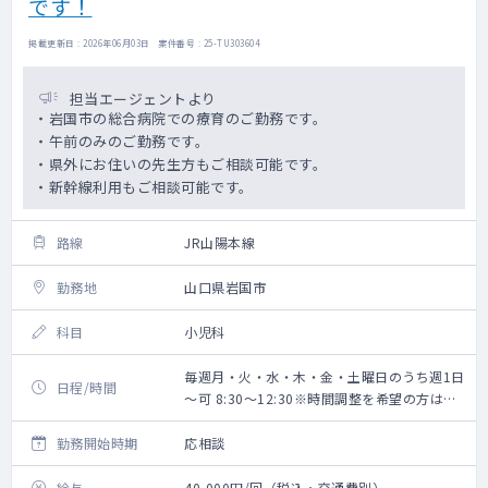
です！
掲載更新日 : 2026年06月03日 案件番号 : 25-TU303604
担当エージェントより
・岩国市の総合病院での療育のご勤務です。
・午前のみのご勤務です。
・県外にお住いの先生方もご相談可能です。
・新幹線利用もご相談可能です。
路線
JR山陽本線
勤務地
山口県岩国市
科目
小児科
毎週月・火・水・木・金・土曜日のうち週1日
日程/時間
～可 8:30～12:30※時間調整を希望の方はお
知らせください
勤務開始時期
応相談
給与
40,000円/回（税込・交通費別）