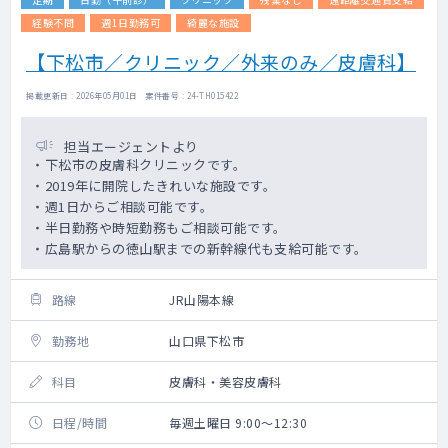
経験不問
週1日勤務可
綺麗な施設
【下松市／クリニック／外来のみ／皮膚科】
掲載更新日 : 2026年05月01日 案件番号 : 24-TH015422
担当エージェントより
・下松市の皮膚科クリニックです。
・2019年に開院したきれいな施設です。
・週1日からご相談可能です。
・半日勤務や時短勤務もご相談可能です。
・広島駅からの徳山駅までの新幹線代も支給可能です。
路線
JR山陽本線
勤務地
山口県下松市
科目
皮膚科・美容皮膚科
日程/時間
毎週土曜日 9:00～12:30