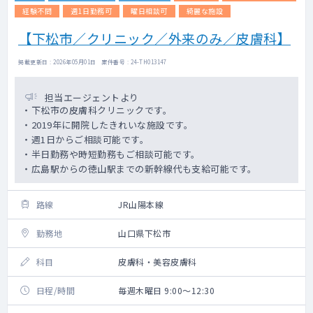
経験不問
週1日勤務可
曜日相談可
綺麗な施設
【下松市／クリニック／外来のみ／皮膚科】
掲載更新日 : 2026年05月01日 案件番号 : 24-TH013147
担当エージェントより
・下松市の皮膚科クリニックです。
・2019年に開院したきれいな施設です。
・週1日からご相談可能です。
・半日勤務や時短勤務もご相談可能です。
・広島駅からの徳山駅までの新幹線代も支給可能です。
路線
JR山陽本線
勤務地
山口県下松市
科目
皮膚科・美容皮膚科
日程/時間
毎週木曜日 9:00～12:30