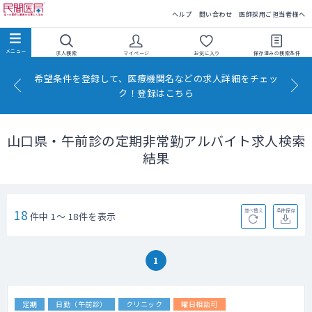
民間医局
ヘルプ
問い合わせ
医師採用ご担当者様へ
求人検索
マイページ
お気に入り
保存済みの
検索条件
希望条件を登録して、医療機関名などの求人詳細をチェッ
ク！登録はこちら
山口県・午前診の定期非常勤アルバイト求人検索
結果
18
並べ替え
条件保存
件中 1～ 18件を表示
1
定期
日勤（午前診）
クリニック
曜日相談可