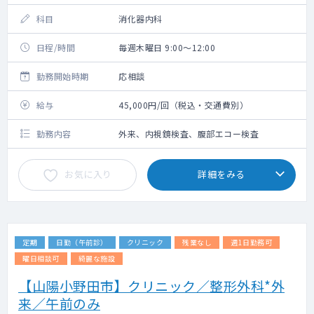
科目
消化器内科
日程/時間
毎週木曜日 9:00～12:00
勤務開始時期
応相談
給与
45,000円/回（税込・交通費別）
勤務内容
外来、内視鏡検査、腹部エコー検査
お気に入り
詳細をみる
定期
日勤（午前診）
クリニック
残業なし
週1日勤務可
曜日相談可
綺麗な施設
【山陽小野田市】クリニック／整形外科*外
来／午前のみ