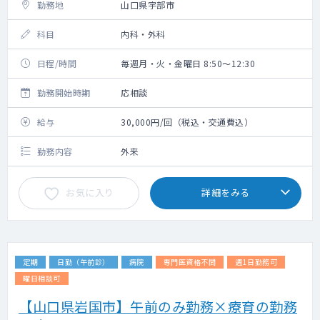
勤務地
山口県宇部市
科目
内科・外科
日程/時間
毎週月・火・金曜日 8:50～12:30
勤務開始時期
応相談
給与
30,000円/回（税込・交通費込）
勤務内容
外来
お気に入り
詳細をみる
定期
日勤（午前診）
病院
専門医資格不問
週1日勤務可
曜日相談可
【山口県岩国市】午前のみ勤務×療育の勤務