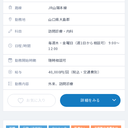
路線
JR山陽本線
勤務地
山口県大島郡
科目
訪問診療・内科
毎週木・金曜日（週1日から相談可） 9:00～
日程/時間
12:00
勤務開始時期
随時相談可
給与
40,000円/回（税込・交通費別）
勤務内容
外来、訪問診療
お気に入り
詳細をみる
定期
日勤（午前診）
クリニック
残業なし
遠距離交通費支給