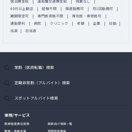
宿泊費支給
遠距離交通費支給
残業なし
60代以上歓迎
経験不問
隔週勤務可
月1回勤務可
期間限定可
専門医資格不問
専攻医・専修医可
通勤便利
病院
クリニック
老健
企業
日勤
当直
日当直
常勤（医師転職）検索
定期非常勤（アルバイト）検索
スポットアルバイト検索
保険/サービス
医師賠償責任保険
医師向け保険一覧
開業・承継支援
民間医局書店