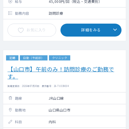
給与
45,000円/回（税込・交通費別）
勤務内容
訪問診療
お気に入り
詳細をみる
定期
日勤（午前診）
クリニック
【山口市】午前のみ！訪問診療のご勤務で
す。
掲載更新日 : 2026年07月30日 案件番号 : 26-TU339034
路線
JR山口線
勤務地
山口県山口市
科目
内科