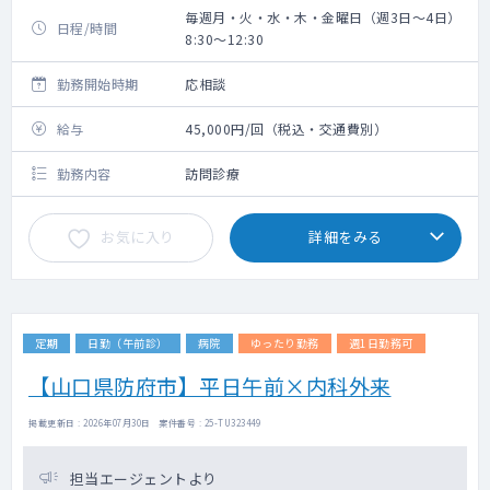
毎週月・火・水・木・金曜日（週3日～4日）
日程/時間
8:30～12:30
勤務開始時期
応相談
給与
45,000円/回（税込・交通費別）
勤務内容
訪問診療
お気に入り
詳細をみる
定期
日勤（午前診）
病院
ゆったり勤務
週1日勤務可
【山口県防府市】平日午前×内科外来
掲載更新日 : 2026年07月30日 案件番号 : 25-TU323449
担当エージェントより