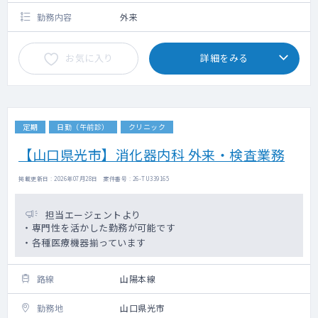
勤務内容
外来
お気に入り
詳細をみる
定期
日勤（午前診）
クリニック
【山口県光市】消化器内科 外来・検査業務
掲載更新日 : 2026年07月28日 案件番号 : 26-TU339165
担当エージェントより
・専門性を活かした勤務が可能です
・各種医療機器揃っています
路線
山陽本線
勤務地
山口県光市