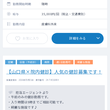
勤務開始時期
随時
給与
35,000円/回（税込・交通費別）
勤務内容
皮膚科外来
お気に入り
詳細をみる
定期
日勤（午前診）
病院
週1日勤務可
綺麗な施設
【山口県×院内健診】人気の健診募集です！
掲載更新日 : 2026年05月01日 案件番号 : 24-TH016894
担当エージェントより
・午前のみの健診勤務です。
・入り時間は9時までご相談可能です。
・綺麗な施設です♪