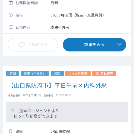
勤務開始時期
随時
給与
35,000円/回（税込・交通費別）
勤務内容
皮膚科外来
お気に入り
詳細をみる
定期
日勤（午前診）
病院
ゆったり勤務
週1日勤務可
【山口県防府市】平日午前×内科外来
掲載更新日 : 2026年05月01日 案件番号 : 25-TU322313
担当エージェントより
・じっくり診察ができます
路線
JR山陽本線