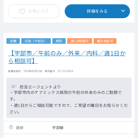
お気に入り
詳細をみる
定期
日勤（午前診）
病院
週1日勤務可
曜日相談可
【宇部市／午前のみ／外来／内科／週1日か
ら相談可】
掲載更新日 : 2026年06月22日 案件番号 : 23-TC014164
担当エージェントより
・宇部市内のケアミックス病院の午前の外来のみのご勤務で
す。
・週1日からご相談可能ですので、ご希望の曜日をお知らせくだ
さい。
路線
宇部線