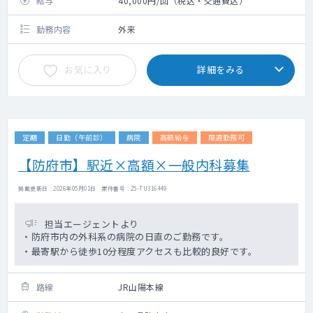
給与
40,000円/回（税込・交通費込）
勤務内容
外来
お気に入り
詳細をみる
定期
日勤（午前診）
病院
高額給与
隔週勤務可
【防府市】駅近×高額×一般内科募集
掲載更新日 : 2026年05月01日 案件番号 : 25-TU316449
担当エージェントより
・防府市内の外科系の病院の日直のご勤務です。
・最寄駅から徒歩10分程度アクセスも比較的良好です。
路線
JR山陽本線