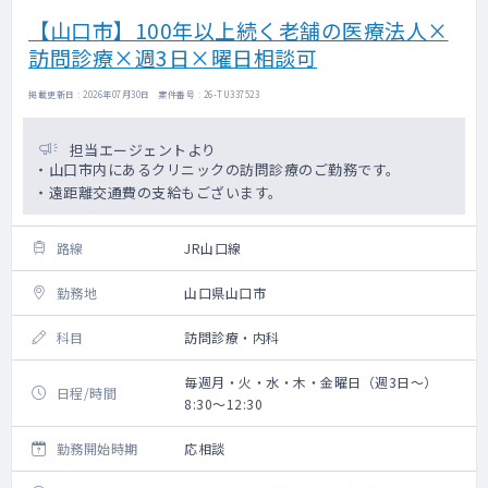
【山口市】100年以上続く老舗の医療法人×
訪問診療×週3日×曜日相談可
掲載更新日 : 2026年07月30日 案件番号 : 26-TU337523
担当エージェントより
・山口市内にあるクリニックの訪問診療のご勤務です。
・遠距離交通費の支給もございます。
路線
JR山口線
勤務地
山口県山口市
科目
訪問診療・内科
毎週月・火・水・木・金曜日（週3日～）
日程/時間
8:30～12:30
勤務開始時期
応相談