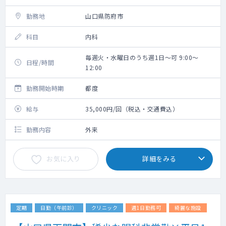
勤務地
山口県防府市
科目
内科
毎週火・水曜日のうち週1日～可 9:00～
日程/時間
12:00
勤務開始時期
都度
給与
35,000円/回（税込・交通費込）
勤務内容
外来
お気に入り
詳細をみる
定期
日勤（午前診）
クリニック
週1日勤務可
綺麗な施設