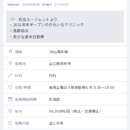
掲載更新日 : 2026年06月22日 案件番号 : 23-TC001037
担当エージェントより
・2021年末オープンのきれいなクリニック
・高額給与
・希少な週末日勤帯
路線
JR山陽本線
勤務地
山口県防府市
科目
内科
日程/時間
毎週土曜日※隔週勤務も可 8:30～18:00
勤務開始時期
応相談
給与
96,000円/回（税込・交通費込）
勤務内容
主に外来