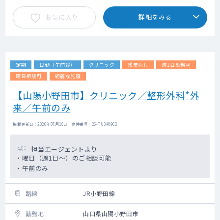
お気に入り
詳細をみる
定期
日勤（午前診）
クリニック
残業なし
週1日勤務可
曜日相談可
綺麗な施設
【山陽小野田市】クリニック／整形外科*外
来／午前のみ
掲載更新日 : 2026年07月10日 案件番号 : 26-TU340962
担当エージェントより
・曜日（週1日～）のご相談可能
・午前のみ
路線
JR小野田線
勤務地
山口県山陽小野田市