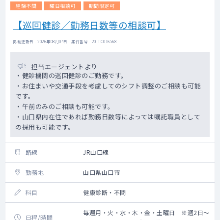
経験不問
曜日相談可
期間限定可
【巡回健診／勤務日数等の相談可】
掲載更新日 : 2026年08月04日 案件番号 : 20-TC016568
担当エージェントより
・健診機関の巡回健診のご勤務です。
・お住まいや交通手段を考慮してのシフト調整のご相談も可能
です。
・午前のみのご相談も可能です。
・山口県内在住であれば勤務日数等によっては嘱託職員として
の採用も可能です。
路線
JR山口線
勤務地
山口県山口市
科目
健康診断・不問
毎週月・火・水・木・金・土曜日 ※週2日～
日程/時間