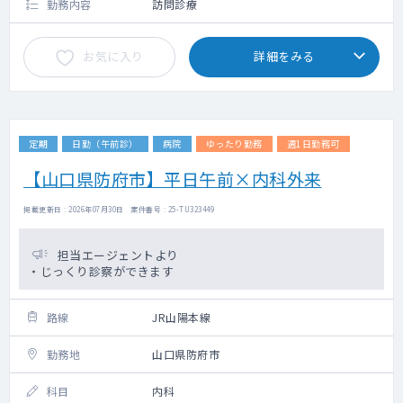
勤務内容
訪問診療
お気に入り
詳細をみる
定期
日勤（午前診）
病院
ゆったり勤務
週1日勤務可
【山口県防府市】平日午前×内科外来
掲載更新日 : 2026年07月30日 案件番号 : 25-TU323449
担当エージェントより
・じっくり診察ができます
路線
JR山陽本線
勤務地
山口県防府市
科目
内科