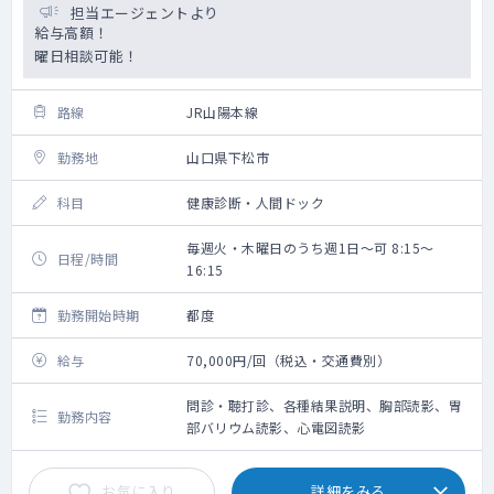
担当エージェントより
給与高額！
曜日相談可能！
路線
JR山陽本線
勤務地
山口県下松市
科目
健康診断・人間ドック
毎週火・木曜日のうち週1日～可 8:15～
日程/時間
16:15
勤務開始時期
都度
給与
70,000円/回（税込・交通費別）
問診・聴打診、各種結果説明、胸部読影、胃
勤務内容
部バリウム読影、心電図読影
お気に入り
詳細をみる