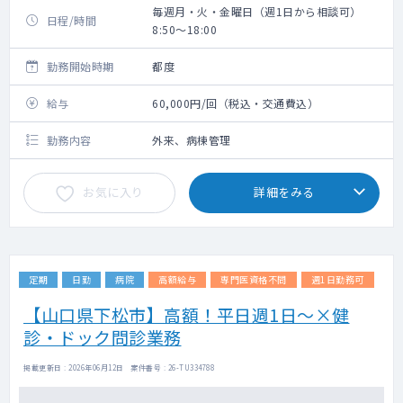
毎週月・火・金曜日（週1日から相談可）
日程/時間
8:50～18:00
勤務開始時期
都度
給与
60,000円/回（税込・交通費込）
勤務内容
外来、病棟管理
お気に入り
詳細をみる
定期
日勤
病院
高額給与
専門医資格不問
週1日勤務可
【山口県下松市】高額！平日週1日～×健
診・ドック問診業務
掲載更新日 : 2026年06月12日 案件番号 : 26-TU334788