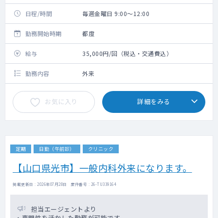
日程/時間
毎週金曜日 9:00～12:00
勤務開始時期
都度
給与
35,000円/回（税込・交通費込）
勤務内容
外来
お気に入り
詳細をみる
定期
日勤（午前診）
クリニック
【山口県光市】一般内科外来になります。
掲載更新日 : 2026年07月28日 案件番号 : 26-TU339164
担当エージェントより
・専門性を活かした勤務が可能です