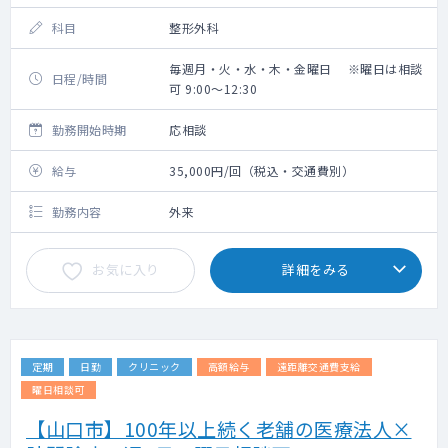
科目
整形外科
毎週月・火・水・木・金曜日 ※曜日は相談
日程/時間
可 9:00～12:30
勤務開始時期
応相談
給与
35,000円/回（税込・交通費別）
勤務内容
外来
お気に入り
詳細をみる
定期
日勤
クリニック
高額給与
遠距離交通費支給
曜日相談可
【山口市】100年以上続く老舗の医療法人×