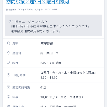
訪問診療×週3日×曜日相談可
掲載更新日 : 2026年07月07日 案件番号 : 26-TU329553
担当エージェントより
・山口市内にある訪問診療を主体としたクリニックです。
・遠距離交通費の支給もございます。
路線
JR宇部線
勤務地
山口県山口市
科目
内科・訪問診療
毎週月・火・水・木・金曜日のうち週3日
日程/時間
8:30～18:00
勤務開始時期
都度
給与
90,000円/回（税込・交通費別）
勤務内容
外来、訪問診療、病棟管理