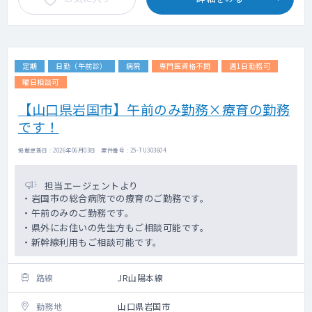
定期
日勤（午前診）
病院
専門医資格不問
週1日勤務可
曜日相談可
【山口県岩国市】午前のみ勤務×療育の勤務
です！
掲載更新日 : 2026年06月03日 案件番号 : 25-TU303604
担当エージェントより
・岩国市の総合病院での療育のご勤務です。
・午前のみのご勤務です。
・県外にお住いの先生方もご相談可能です。
・新幹線利用もご相談可能です。
路線
JR山陽本線
勤務地
山口県岩国市