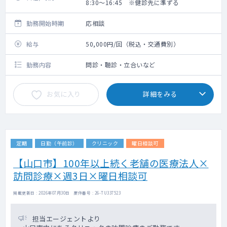
8:30～16:45 ※健診先に準ずる
勤務開始時期
応相談
給与
50,000円/回（税込・交通費別）
勤務内容
問診・聴診・立合いなど
お気に入り
詳細をみる
定期
日勤（午前診）
クリニック
曜日相談可
【山口市】100年以上続く老舗の医療法人×
訪問診療×週3日×曜日相談可
掲載更新日 : 2026年07月30日 案件番号 : 26-TU337523
担当エージェントより