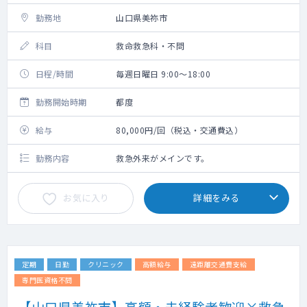
勤務地
山口県美祢市
科目
救命救急科・不問
日程/時間
毎週日曜日 9:00～18:00
勤務開始時期
都度
給与
80,000円/回（税込・交通費込）
勤務内容
救急外来がメインです。
お気に入り
詳細をみる
定期
日勤
クリニック
高額給与
遠距離交通費支給
専門医資格不問
【山口県美祢市】高額・未経験者歓迎×救急