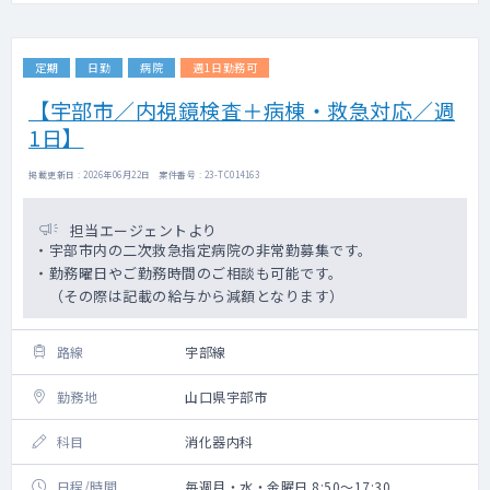
定期
日勤
病院
週1日勤務可
【宇部市／内視鏡検査＋病棟・救急対応／週
1日】
掲載更新日 : 2026年06月22日 案件番号 : 23-TC014163
担当エージェントより
・宇部市内の二次救急指定病院の非常勤募集です。
・勤務曜日やご勤務時間のご相談も可能です。
（その際は記載の給与から減額となります）
路線
宇部線
勤務地
山口県宇部市
科目
消化器内科
日程/時間
毎週月・水・金曜日 8:50～17:30