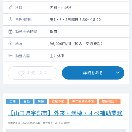
科目
内科・小児科
日程/時間
第1・3・5日曜日 8:30～18:00
勤務開始時期
都度
給与
96,000円/回（税込・交通費込）
勤務内容
主に外来
お気に入り
詳細をみる
定期
日勤
病院
経験不問
専門医資格不問
曜日相談可
【山口県宇部市】外来・病棟・オペ補助業務
掲載更新日 : 2026年06月22日 案件番号 : 25-TU315694