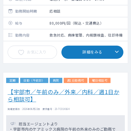
勤務開始時期
応相談
給与
80,000円/回（税込・交通費込）
勤務内容
救急対応、病棟管理、内視鏡検査、往診待機
お気に入り
詳細をみる
定期
日勤（午前診）
病院
週1日勤務可
曜日相談可
【宇部市／午前のみ／外来／内科／週1日か
ら相談可】
掲載更新日 : 2026年06月22日 案件番号 : 23-TC014164
担当エージェントより
・宇部市内のケアミックス病院の午前の外来のみのご勤務で