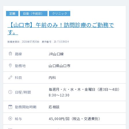
定期
日勤（午前診）
クリニック
【山口市】午前のみ！訪問診療のご勤務で
す。
掲載更新日 : 2026年07月30日 案件番号 : 26-TU339034
路線
JR山口線
勤務地
山口県山口市
科目
内科
毎週月・火・水・木・金曜日（週3日～4日）
日程/時間
8:30～12:30
勤務開始時期
応相談
給与
45,000円/回（税込・交通費別）