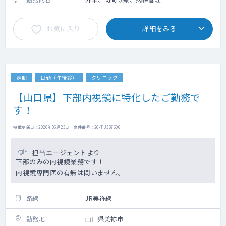
お気に入り
詳細をみる
定期
日勤（午後診）
クリニック
【山口県】下部内視鏡に特化したご勤務で
す！
掲載更新日 : 2026年06月23日 案件番号 : 26-TU337606
担当エージェントより
下部のみの内視鏡業務です！
内視鏡専門医の有無は問いません。
路線
JR美祢線
勤務地
山口県美祢市