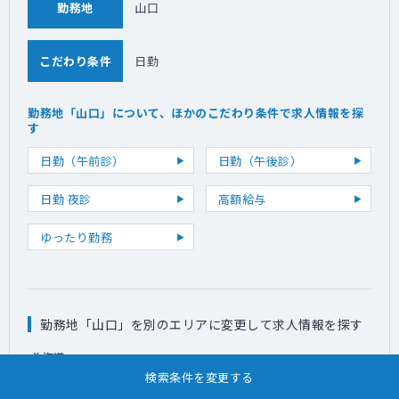
勤務地
山口
こだわり条件
日勤
勤務地「山口」について、ほかのこだわり条件で求人情報を探
す
日勤（午前診）
日勤（午後診）
日勤 夜診
高額給与
ゆったり勤務
勤務地「山口」を別のエリアに変更して求人情報を探す
北海道
検索条件を変更する
（
）
東北
青森
岩手
宮城
秋田
山形
福島