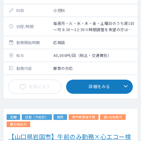
科目
小児科
毎週月・火・水・木・金・土曜日のうち週1日
日程/時間
～可 8:30～12:30※時間調整を希望の方はお
知らせください
勤務開始時期
応相談
給与
40,000円/回（税込・交通費別）
勤務内容
療育の対応
お気に入り
詳細をみる
定期
日勤（午前診）
病院
専門医資格不問
週1日勤務可
曜日相談可
【山口県岩国市】午前のみ勤務×心エコー検