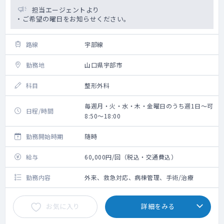
担当エージェントより
・ご希望の曜日をお知らせください。
路線
宇部線
勤務地
山口県宇部市
科目
整形外科
毎週月・火・水・木・金曜日のうち週1日～可
日程/時間
8:50～18:00
勤務開始時期
随時
給与
60,000円/回（税込・交通費込）
勤務内容
外来、救急対応、病棟管理、手術/治療
お気に入り
詳細をみる