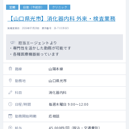
定期
日勤（午前診）
クリニック
【山口県光市】消化器内科 外来・検査業務
掲載更新日 : 2026年07月28日 案件番号 : 26-TU339165
担当エージェントより
・専門性を活かした勤務が可能です
・各種医療機器揃っています
路線
山陽本線
勤務地
山口県光市
科目
消化器内科
日程/時間
毎週木曜日 9:00～12:00
勤務開始時期
応相談
給与
45,000円/回（税込・交通費別）