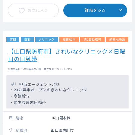
お気に入り
詳細をみる
定期
日勤
クリニック
高額給与
週1日勤務可
綺麗な施設
【山口県防府市】きれいなクリニック×日曜
日の日勤帯
掲載更新日 : 2026年06月22日 案件番号 : 25-TU312155
担当エージェントより
・2021年末オープンのきれいなクリニック
・高額給与
・希少な週末日勤帯
路線
JR山陽本線
勤務地
山口県防府市