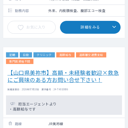
勤務内容
外来、内視鏡検査、腹部エコー検査
お気に入り
詳細をみる
定期
日勤
クリニック
高額給与
遠距離交通費支給
専門医資格不問
【山口県美祢市】高額・未経験者歓迎×救急
にご興味のある方お問い合せ下さい！
掲載更新日 : 2026年07月10日 案件番号 : 24-TH010806
担当エージェントより
・高額給与です
路線
JR美祢線