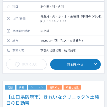
科目
消化器内科・内科
毎週月・火・水・木・金曜日（平日のうち月1
日程/時間
回〙 13:00～18:00
勤務開始時期
応相談
給与
40,000円/回（税込・交通費別）
勤務内容
下部内視鏡検査、結果説明
お気に入り
詳細をみる
定期
日勤
クリニック
高額給与
綺麗な施設
【山口県防府市】きれいなクリニック×土曜
日の日勤帯