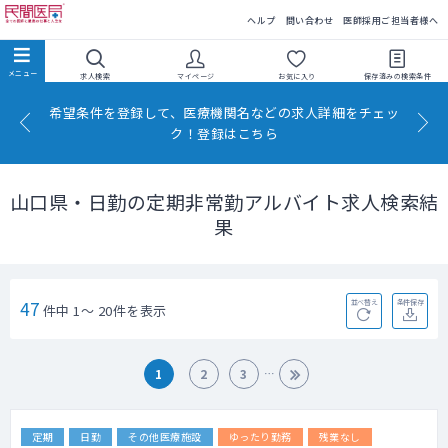
民間医局
ヘルプ
問い合わせ
医師採用ご担当者様へ
求人検索
マイページ
お気に入り
保存済みの
検索条件
希望条件を登録して、医療機関名などの求人詳細をチェッ
ク！登録はこちら
山口県・日勤の定期非常勤アルバイト求人検索結
果
47
並べ替え
条件保存
件中 1～ 20件を表示
1
2
3
定期
日勤
その他医療施設
ゆったり勤務
残業なし