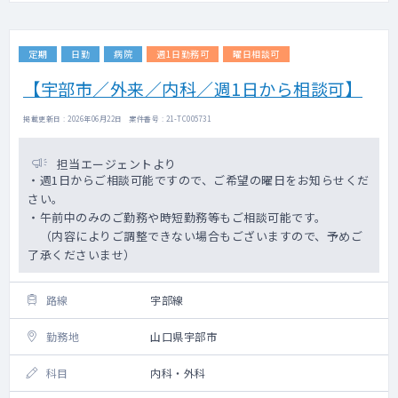
定期
日勤
病院
週1日勤務可
曜日相談可
【宇部市／外来／内科／週1日から相談可】
掲載更新日 : 2026年06月22日 案件番号 : 21-TC005731
担当エージェントより
・週1日からご相談可能ですので、ご希望の曜日をお知らせくだ
さい。
・午前中のみのご勤務や時短勤務等もご相談可能です。
（内容によりご調整できない場合もございますので、予めご
了承くださいませ）
路線
宇部線
勤務地
山口県宇部市
科目
内科・外科