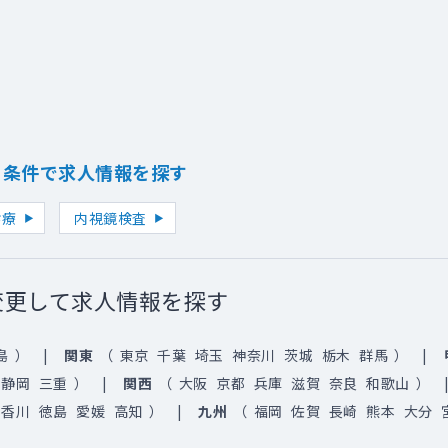
り条件で求人情報を探す
診療
内視鏡検査
変更して求人情報を探す
島
）
関東
（
東京
千葉
埼玉
神奈川
茨城
栃木
群馬
）
静岡
三重
）
関西
（
大阪
京都
兵庫
滋賀
奈良
和歌山
）
香川
徳島
愛媛
高知
）
九州
（
福岡
佐賀
長崎
熊本
大分