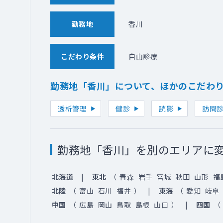
勤務地
香川
こだわり条件
自由診療
勤務地「香川」について、ほかのこだわ
透析管理
健診
読影
訪問
勤務地「香川」を別のエリアに
北海道
東北
（
青森
岩手
宮城
秋田
山形
福
北陸
（
富山
石川
福井
）
東海
（
愛知
岐阜
中国
（
広島
岡山
鳥取
島根
山口
）
四国
（