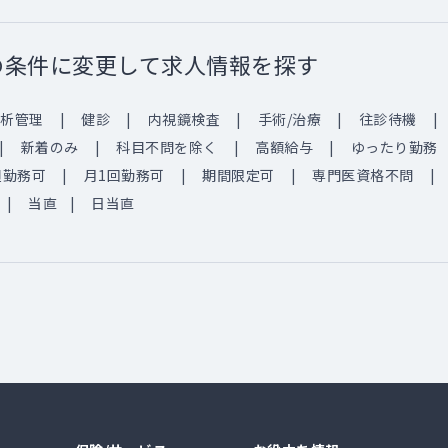
の条件に変更して求人情報を探す
析管理
健診
内視鏡検査
手術/治療
往診待機
新着のみ
科目不問を除く
高額給与
ゆったり勤務
週勤務可
月1回勤務可
期間限定可
専門医資格不問
当直
日当直