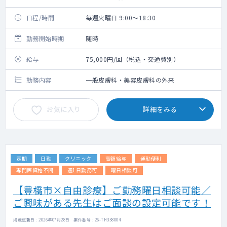
日程/時間
毎週火曜日 9:00～18:30
勤務開始時期
随時
給与
75,000円/回（税込・交通費別）
勤務内容
一般皮膚科・美容皮膚科の外来
お気に入り
詳細をみる
定期
日勤
クリニック
高額給与
通勤便利
専門医資格不問
週1日勤務可
曜日相談可
【豊橋市×自由診療】ご勤務曜日相談可能／
ご興味がある先生はご面談の設定可能です！
掲載更新日 : 2026年07月28日 案件番号 : 26-TH338004