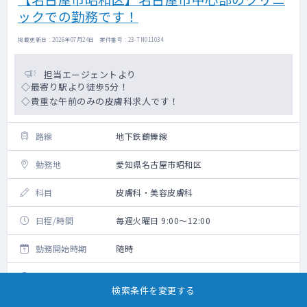
ックでの勤務です！
掲載更新日 : 2026年07月24日 案件番号 : 23-TN011034
担当エージェントより
◇最寄り駅より徒歩5分！
◇貴重な午前のみの皮膚科求人です！
路線
地下鉄鶴舞線
勤務地
愛知県名古屋市昭和区
科目
皮膚科・美容皮膚科
日程/時間
毎週火曜日 9:00～12:00
勤務開始時期
随時
給与
36,000円/回（税込・交通費別）
検索条件を変更する
勤務内容
一般皮膚科外来＋美容皮膚