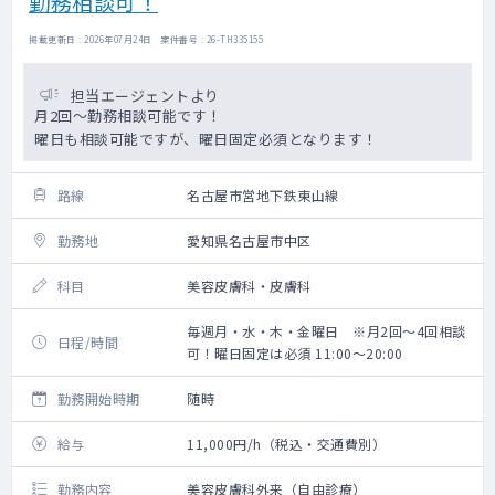
勤務相談可！
掲載更新日 : 2026年07月24日 案件番号 : 26-TH335155
担当エージェントより
月2回～勤務相談可能です！
曜日も相談可能ですが、曜日固定必須となります！
路線
名古屋市営地下鉄東山線
勤務地
愛知県名古屋市中区
科目
美容皮膚科・皮膚科
毎週月・水・木・金曜日 ※月2回～4回相談
日程/時間
可！曜日固定は必須 11:00～20:00
勤務開始時期
随時
給与
11,000円/h（税込・交通費別）
勤務内容
美容皮膚科外来（自由診療）