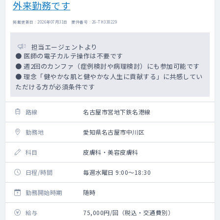
外来勤務です
掲載更新日 : 2026年07月31日 案件番号 : 26-TH338229
担当エージェントより
● 医師の電子カルテ操作は不要です
● 週2回のカンファ（症例検討や病理検討）にも参加可能です
● 理念「健やかな肌と健やかな人生に貢献する」に共感してい
ただける方が必須条件です
路線
名古屋市営地下鉄名港線
勤務地
愛知県名古屋市中川区
科目
皮膚科・美容皮膚科
日程/時間
毎週水曜日 9:00～18:30
勤務開始時期
随時
給与
75,000円/回（税込・交通費別）