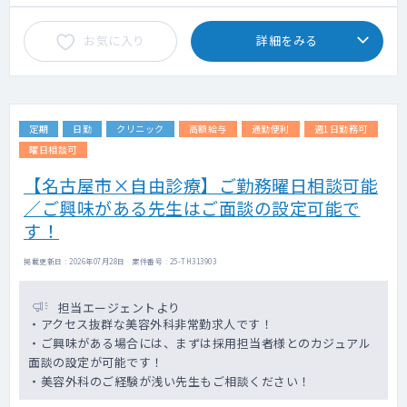
お気に入り
詳細をみる
定期
日勤
クリニック
高額給与
通勤便利
週1日勤務可
曜日相談可
【名古屋市×自由診療】ご勤務曜日相談可能
／ご興味がある先生はご面談の設定可能で
す！
掲載更新日 : 2026年07月28日 案件番号 : 25-TH313903
担当エージェントより
・アクセス抜群な美容外科非常勤求人です！
・ご興味がある場合には、まずは採用担当者様とのカジュアル
面談の設定が可能です！
・美容外科のご経験が浅い先生もご相談ください！