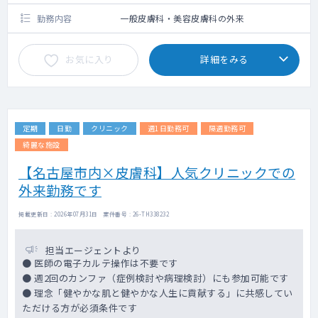
勤務内容
一般皮膚科・美容皮膚科の外来
お気に入り
詳細をみる
定期
日勤
クリニック
週1日勤務可
隔週勤務可
綺麗な施設
【名古屋市内×皮膚科】人気クリニックでの
外来勤務です
掲載更新日 : 2026年07月31日 案件番号 : 26-TH338232
担当エージェントより
● 医師の電子カルテ操作は不要です
● 週2回のカンファ（症例検討や病理検討）にも参加可能です
● 理念「健やかな肌と健やかな人生に貢献する」に共感してい
ただける方が必須条件です