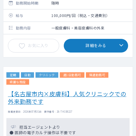
勤務開始時期
随時
給与
100,000円/回（税込・交通費別）
勤務内容
一般皮膚科・美容皮膚科の外来
お気に入り
詳細をみる
定期
日勤
クリニック
週1日勤務可
隔週勤務可
綺麗な施設
【名古屋市内×皮膚科】人気クリニックでの
外来勤務です
掲載更新日 : 2026年07月31日 案件番号 : 26-TH338227
担当エージェントより
● 医師の電子カルテ操作は不要です