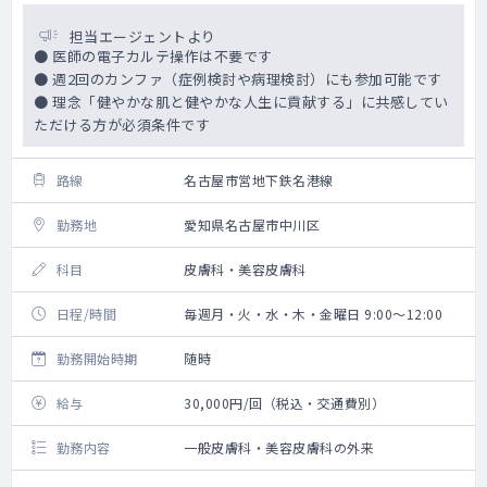
担当エージェントより
● 医師の電子カルテ操作は不要です
● 週2回のカンファ（症例検討や病理検討）にも参加可能です
● 理念「健やかな肌と健やかな人生に貢献する」に共感してい
ただける方が必須条件です
路線
名古屋市営地下鉄名港線
勤務地
愛知県名古屋市中川区
科目
皮膚科・美容皮膚科
日程/時間
毎週月・火・水・木・金曜日 9:00～12:00
勤務開始時期
随時
給与
30,000円/回（税込・交通費別）
勤務内容
一般皮膚科・美容皮膚科の外来