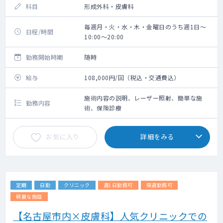
科目
形成外科・皮膚科
毎週月・火・水・木・金曜日のうち週1日～
日程/時間
10:00～20:00
勤務開始時期
随時
給与
108,000円/回（税込・交通費込）
施術内容の説明、レーザー照射、簡単な施
勤務内容
術、保険診療
お気に入り
詳細をみる
定期
日勤
クリニック
週1日勤務可
隔週勤務可
綺麗な施設
【名古屋市内×皮膚科】人気クリニックでの