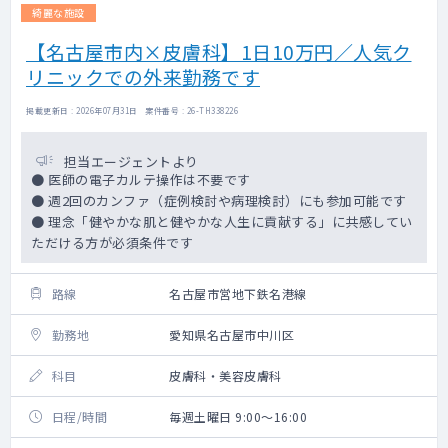
綺麗な施設
【名古屋市内×皮膚科】1日10万円／人気ク
リニックでの外来勤務です
掲載更新日 : 2026年07月31日 案件番号 : 26-TH338226
担当エージェントより
● 医師の電子カルテ操作は不要です
● 週2回のカンファ（症例検討や病理検討）にも参加可能です
● 理念「健やかな肌と健やかな人生に貢献する」に共感してい
ただける方が必須条件です
路線
名古屋市営地下鉄名港線
勤務地
愛知県名古屋市中川区
科目
皮膚科・美容皮膚科
日程/時間
毎週土曜日 9:00～16:00