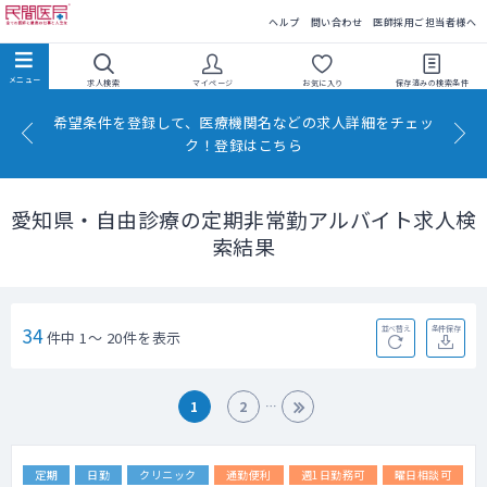
民間医局
ヘルプ
問い合わせ
医師採用ご担当者様へ
求人検索
マイページ
お気に入り
保存済みの
検索条件
希望条件を登録して、医療機関名などの求人詳細をチェッ
ク！登録はこちら
愛知県・自由診療の定期非常勤アルバイト求人検
索結果
34
並べ替え
条件保存
件中 1～ 20件を表示
1
2
定期
日勤
クリニック
通勤便利
週1日勤務可
曜日相談可