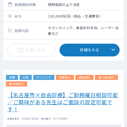
勤務開始時期
随時相談の上で決定
給与
100,000円/回（税込・交通費別）
カウンセリング、美容外科手術、レーザー治
勤務内容
療など
お気に入り
詳細をみる
定期
日勤
クリニック
高額給与
通勤便利
週1日勤務可
曜日相談可
【名古屋市×自由診療】ご勤務曜日相談可能
／ご興味がある先生はご面談の設定可能で
す！
掲載更新日 : 2026年07月28日 案件番号 : 26-TH338005