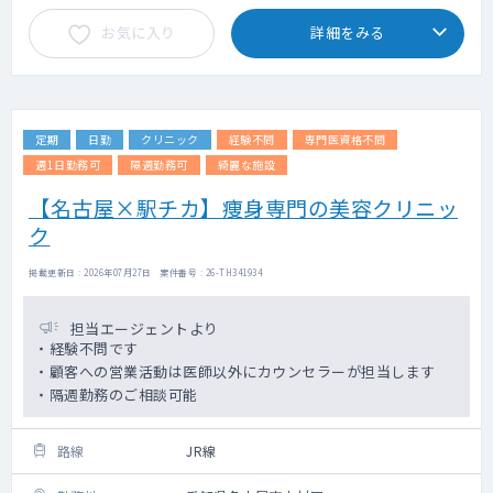
お気に入り
詳細をみる
定期
日勤
クリニック
経験不問
専門医資格不問
週1日勤務可
隔週勤務可
綺麗な施設
【名古屋×駅チカ】痩身専門の美容クリニッ
ク
掲載更新日 : 2026年07月27日 案件番号 : 26-TH341934
担当エージェントより
・経験不問です
・顧客への営業活動は医師以外にカウンセラーが担当します
・隔週勤務のご相談可能
路線
JR線