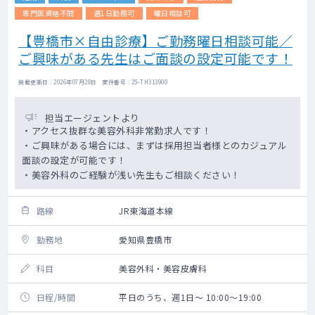
専門医資格不問
週1日勤務可
曜日相談可
【豊橋市×自由診療】ご勤務曜日相談可能／
ご興味がある先生はご面談の設定可能です！
掲載更新日 : 2026年07月28日 案件番号 : 25-TH313900
担当エージェントより
・アクセス抜群な美容外科非常勤求人です！
・ご興味がある場合には、まずは採用担当者様とのカジュアル
面談の設定が可能です！
・美容外科のご経験が浅い先生もご相談ください！
路線
JR東海道本線
勤務地
愛知県豊橋市
科目
美容外科・美容皮膚科
日程/時間
平日のうち、週1日～ 10:00～19:00