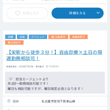
お気に入り
詳細をみる
定期
日勤
クリニック
週1日勤務可
隔週勤務可
曜日相談可
【栄駅から徒歩３分！】自由診療×土日の隔
週勤務相談可！
掲載更新日 : 2026年07月24日 案件番号 : 26-TH335154
担当エージェントより
月2回～勤務相談可能です！
曜日も相談可能ですが、曜日固定必須となります！
路線
名古屋市営地下鉄東山線