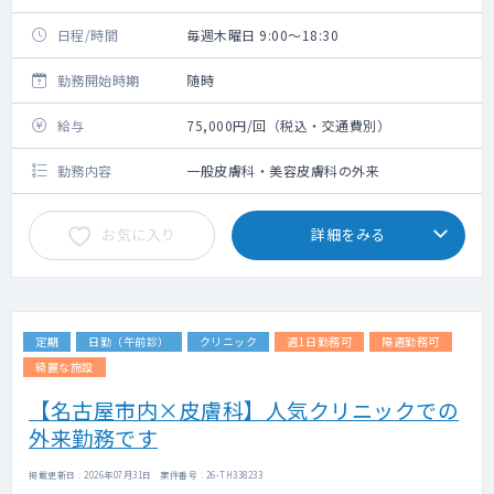
日程/時間
毎週木曜日 9:00～18:30
勤務開始時期
随時
給与
75,000円/回（税込・交通費別）
勤務内容
一般皮膚科・美容皮膚科の外来
お気に入り
詳細をみる
定期
日勤（午前診）
クリニック
週1日勤務可
隔週勤務可
綺麗な施設
【名古屋市内×皮膚科】人気クリニックでの
外来勤務です
掲載更新日 : 2026年07月31日 案件番号 : 26-TH338233