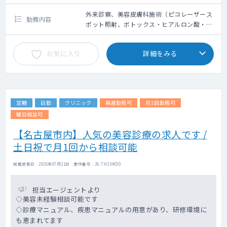
外来診察、美容皮膚科施術（ピコレーザース
勤務内容
ポット照射、ボトックス・ヒアルロン酸・脂
肪溶解注射等）、オンライン診察
お気に入り
詳細をみる
定期
日勤
クリニック
隔週勤務可
月1回勤務可
曜日相談可
【名古屋市内】人気の美容診療の求人です /
土日祝で月1回から相談可能
掲載更新日 : 2026年07月31日 案件番号 : 26-TH334650
担当エージェントより
◇美容未経験相談可能です
◇診療マニュアル、疾患マニュアルの用意があり、研修環境に
も恵まれてます