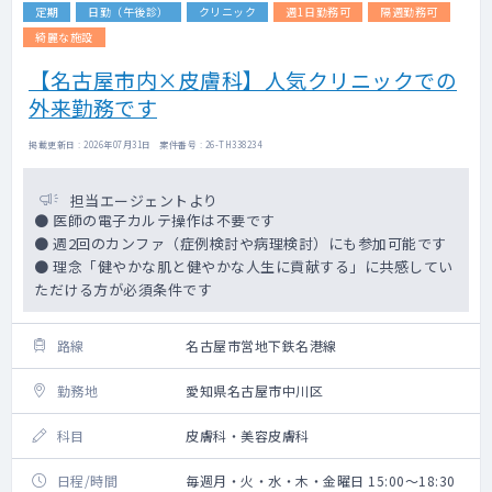
定期
日勤（午後診）
クリニック
週1日勤務可
隔週勤務可
綺麗な施設
【名古屋市内×皮膚科】人気クリニックでの
外来勤務です
掲載更新日 : 2026年07月31日 案件番号 : 26-TH338234
担当エージェントより
● 医師の電子カルテ操作は不要です
● 週2回のカンファ（症例検討や病理検討）にも参加可能です
● 理念「健やかな肌と健やかな人生に貢献する」に共感してい
ただける方が必須条件です
路線
名古屋市営地下鉄名港線
勤務地
愛知県名古屋市中川区
科目
皮膚科・美容皮膚科
日程/時間
毎週月・火・水・木・金曜日 15:00～18:30