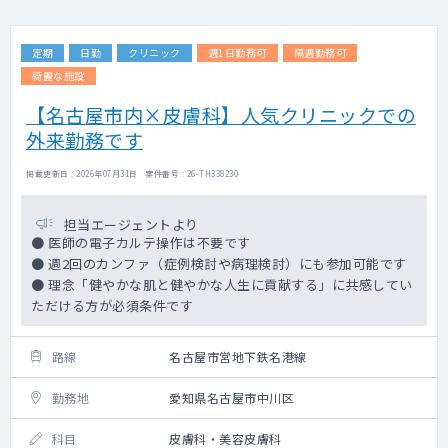
定期
日勤
クリニック
週1日勤務可
隔週勤務可
綺麗な施設
【名古屋市内×皮膚科】人気クリニックでの
外来勤務です
掲載更新日 : 2026年07月31日 案件番号 : 26-TH338230
担当エージェントより
● 医師の電子カルテ操作は不要です
● 週2回のカンファ（症例検討や病理検討）にも参加可能です
● 理念「健やかな肌と健やかな人生に貢献する」に共感してい
ただける方が必須条件です
路線
名古屋市営地下鉄名港線
勤務地
愛知県名古屋市中川区
科目
皮膚科・美容皮膚科