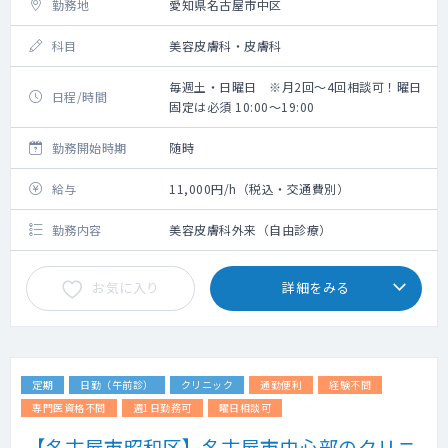
勤務地
愛知県名古屋市中区
科目
美容皮膚科・皮膚科
毎週土・日曜日 ※月2回～4回相談可！曜日
日程/時間
固定は必須 10:00～19:00
勤務開始時期
随時
給与
11,000円/h（税込・交通費別）
勤務内容
美容皮膚科外来（自由診療）
お気に入り
詳細をみる
定期
日勤（午前診）
クリニック
通勤便利
経験不問
専門医資格不問
週1日勤務可
曜日相談可
【名古屋市昭和区】名古屋市中心部のクリニ