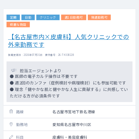
定期
日勤
クリニック
週1日勤務可
隔週勤務可
綺麗な施設
【名古屋市内×皮膚科】人気クリニックでの
外来勤務です
掲載更新日 : 2026年07月31日 案件番号 : 26-TH338228
担当エージェントより
● 医師の電子カルテ操作は不要です
● 週2回のカンファ（症例検討や病理検討）にも参加可能です
● 理念「健やかな肌と健やかな人生に貢献する」に共感してい
ただける方が必須条件です
路線
名古屋市営地下鉄名港線
勤務地
愛知県名古屋市中川区
科目
皮膚科・美容皮膚科