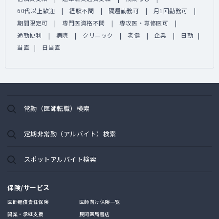
60代以上歓迎
経験不問
隔週勤務可
月1回勤務可
期間限定可
専門医資格不問
専攻医・専修医可
通勤便利
病院
クリニック
老健
企業
日勤
当直
日当直
常勤（医師転職）検索
定期非常勤（アルバイト）検索
スポットアルバイト検索
保険/サービス
医師賠償責任保険
医師向け保険一覧
開業・承継支援
民間医局書店