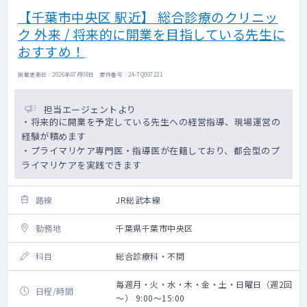
【千葉市中央区 駅近】 総合診療のクリニッ
ク 外来 / 将来的に開業を目指している先生に
おすすめ！
掲載更新日 : 2026年07月08日 案件番号 : 24-TQ007221
担当エージェントより
・将来的に開業を予定している先生への経営指導、現場運営の
経験が積めます
・プライマリケア専門医・指導医が在籍しており、都会型のプ
ライマリケアを実践できます
路線
JR総武本線
勤務地
千葉県千葉市中央区
科目
総合診療科・不問
毎週月・火・水・木・金・土・日曜日（週2回
日程/時間
～） 9:00～15:00