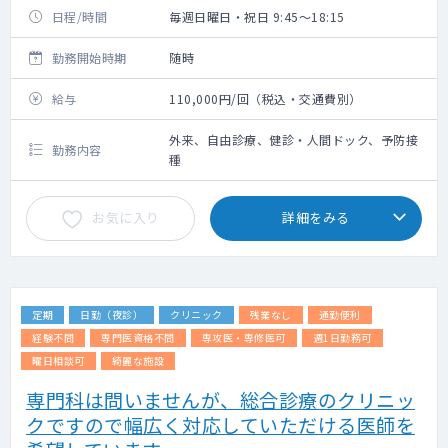
日程/時間
毎週日曜日・祝日 9:45～18:15
勤務開始時期
随時
給与
110,000円/回（税込・交通費別）
外来、自由診療、健診・人間ドック、予防接
勤務内容
種
お気に入り
詳細をみる
定期
日勤（夜診）
クリニック
残業なし
通勤便利
経験不問
専門医資格不問
専攻医・専修医可
週1日勤務可
曜日相談可
綺麗な施設
専門科は問いませんが、総合診療のクリニッ
クですので幅広く対応していただける医師を