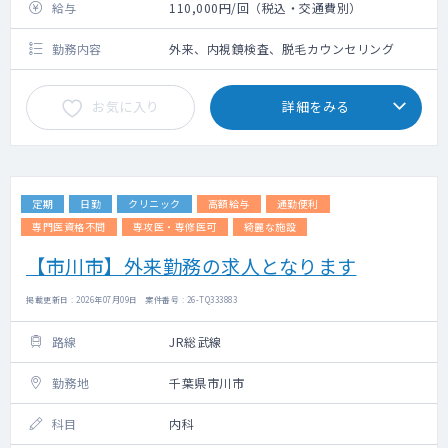
給与
110,000円/回（税込・交通費別）
勤務内容
外来、内視鏡検査、脱毛カウンセリング
お気に入り
詳細をみる
定期
日勤
クリニック
高額給与
通勤便利
専門医資格不問
専攻医・専修医可
綺麗な施設
【市川市】外来勤務の求人となります
掲載更新日 : 2026年07月09日 案件番号 : 26-TQ333883
路線
JR総武線
勤務地
千葉県市川市
科目
内科