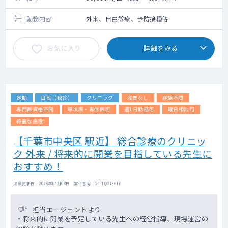
勤務内容
外来、自由診療、予防接種等
お気に入り
詳細をみる
定期
日勤（夜診）
クリニック
残業なし
経験不問
専門医資格不問
専攻医・専修医可
週1日勤務可
曜日相談可
綺麗な施設
【千葉市中央区 駅近】 総合診療のクリニッ
ク 外来 / 将来的に開業を目指している先生に
おすすめ！
掲載更新日 : 2026年07月08日 案件番号 : 24-TQ013617
担当エージェントより
・将来的に開業を予定している先生への経営指導、現場運営の