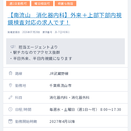
週1日勤務可
曜日相談可
綺麗な施設
【南流山 消化器内科】外来＋上部下部内視
鏡検査対応の求人です！
掲載更新日 : 2026年07月28日 案件番号 : 26-TQ341961
担当エージェントより
・駅チカなのでアクセス抜群
・半日外来、半日内視鏡になります
路線
JR武蔵野線
勤務地
千葉県流山市
科目
消化器内科・消化器外科
日程/時間
毎週水・土曜日（週1日～可） 8:00～17:30
勤務開始時期
2027年4月以降