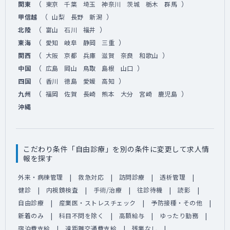
（
）
関東
東京
千葉
埼玉
神奈川
茨城
栃木
群馬
（
）
甲信越
山梨
長野
新潟
（
）
北陸
富山
石川
福井
（
）
東海
愛知
岐阜
静岡
三重
（
）
関西
大阪
京都
兵庫
滋賀
奈良
和歌山
（
）
中国
広島
岡山
鳥取
島根
山口
（
）
四国
香川
徳島
愛媛
高知
（
）
九州
福岡
佐賀
長崎
熊本
大分
宮崎
鹿児島
沖縄
こだわり条件「自由診療」を別の条件に変更して求人情
報を探す
外来・病棟管理
救急対応
訪問診療
透析管理
健診
内視鏡検査
手術/治療
往診待機
読影
自由診療
産業医・ストレスチェック
予防接種・その他
新着のみ
科目不問を除く
高額給与
ゆったり勤務
宿泊費支給
遠距離交通費支給
残業なし