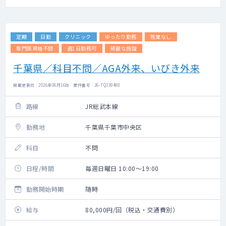
定期
日勤
クリニック
ゆったり勤務
残業なし
専門医資格不問
週1日勤務可
綺麗な施設
千葉県／科目不問／AGA外来、いびき外来
掲載更新日 : 2026年06月16日 案件番号 : 26-TQ339498
路線
JR総武本線
勤務地
千葉県千葉市中央区
科目
不問
日程/時間
毎週日曜日 10:00～19:00
勤務開始時期
随時
給与
80,000円/回（税込・交通費別）