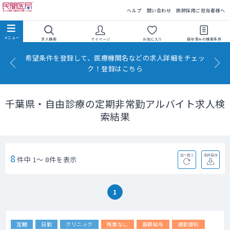
民間医局
ヘルプ
問い合わせ
医師採用ご担当者様へ
求人検索
マイページ
お気に入り
保存済みの
検索条件
希望条件を登録して、医療機関名などの求人詳細をチェッ
ク！登録はこちら
千葉県・自由診療の定期非常勤アルバイト求人検
索結果
8
並べ替え
条件保存
件中 1～ 8件を表示
1
定期
日勤
クリニック
残業なし
高額給与
通勤便利