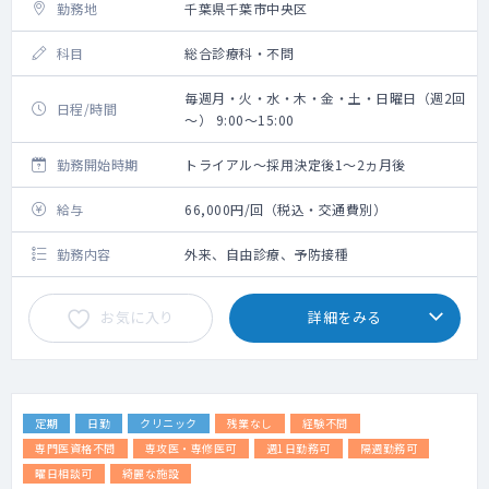
勤務地
千葉県千葉市中央区
科目
総合診療科・不問
毎週月・火・水・木・金・土・日曜日（週2回
日程/時間
～） 9:00～15:00
勤務開始時期
トライアル～採用決定後1～2ヵ月後
給与
66,000円/回（税込・交通費別）
勤務内容
外来、自由診療、予防接種
お気に入り
詳細をみる
定期
日勤
クリニック
残業なし
経験不問
専門医資格不問
専攻医・専修医可
週1日勤務可
隔週勤務可
曜日相談可
綺麗な施設