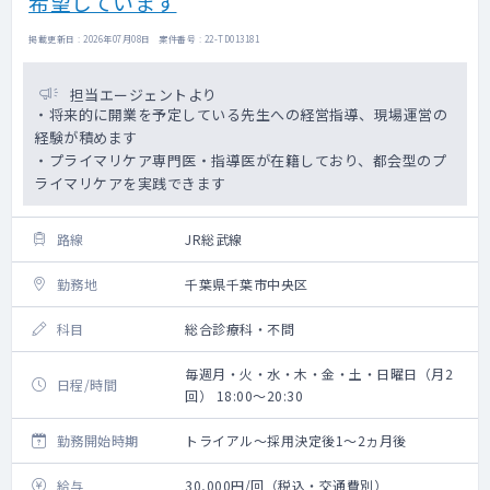
希望しています
掲載更新日 : 2026年07月08日 案件番号 : 22-TD013181
担当エージェントより
・将来的に開業を予定している先生への経営指導、現場運営の
経験が積めます
・プライマリケア専門医・指導医が在籍しており、都会型のプ
ライマリケアを実践できます
路線
JR総武線
勤務地
千葉県千葉市中央区
科目
総合診療科・不問
毎週月・火・水・木・金・土・日曜日（月2
日程/時間
回） 18:00～20:30
勤務開始時期
トライアル～採用決定後1～2ヵ月後
給与
30,000円/回（税込・交通費別）