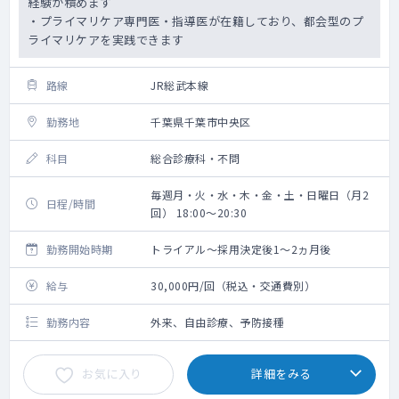
経験が積めます
・プライマリケア専門医・指導医が在籍しており、都会型のプ
ライマリケアを実践できます
路線
JR総武本線
勤務地
千葉県千葉市中央区
科目
総合診療科・不問
毎週月・火・水・木・金・土・日曜日（月2
日程/時間
回） 18:00～20:30
勤務開始時期
トライアル～採用決定後1～2ヵ月後
給与
30,000円/回（税込・交通費別）
勤務内容
外来、自由診療、予防接種
お気に入り
詳細をみる