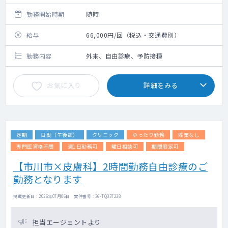
勤務開始時期
随時
給与
66,000円/回（税込・交通費別）
勤務内容
外来、自由診療、予防接種
お気に入り
詳細をみる
定期
日勤（午後診）
クリニック
ゆったり勤務
残業なし
専門医資格不問
週1日勤務可
曜日相談可
期間限定可
【市川市×皮膚科】2時間勤務自由診療のご
勤務となります
掲載更新日 : 2026年07月06日 案件番号 : 26-TQ337238
担当エージェントより