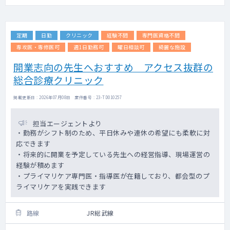
定期
日勤
クリニック
経験不問
専門医資格不問
専攻医・専修医可
週1日勤務可
曜日相談可
綺麗な施設
開業志向の先生へおすすめ アクセス抜群の
総合診療クリニック
掲載更新日 : 2026年07月08日 案件番号 : 23-TD010257
担当エージェントより
・勤務がシフト制のため、平日休みや連休の希望にも柔軟に対
応できます
・将来的に開業を予定している先生への経営指導、現場運営の
経験が積めます
・プライマリケア専門医・指導医が在籍しており、都会型のプ
ライマリケアを実践できます
路線
JR総武線