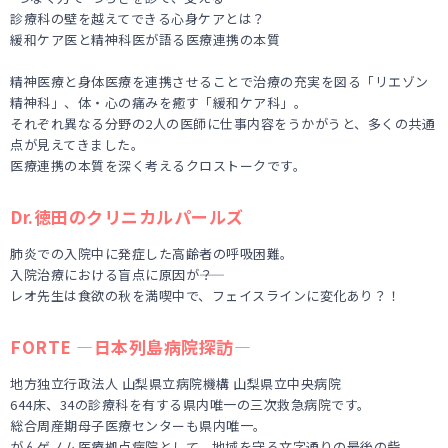
診療科の壁を越えてできる心身ケアとは？
緩和ケア医と精神科医が語る医療連携の本質
精神医療と身体医療を連携させることで治療の充実を図る「リエゾン
精神科」、体・心の痛みを癒す「緩和ケア科」。
それぞれ異なる分野の2人の医師に仕事内容をうかがうと、多くの共通
点が見えてきました。
医療連携の本質を深く考えるクロストークです。
Dr.徳田のクリニカルパールズ
肺炎での入院中に発症した高齢者の呼吸困難。
入院治療における盲点に原因が――？
レオ先生は食欲の秋を満喫中で、フェイスラインに変化あり？！
FORTE ―日本列島病院探訪―
地方独立行政法人 山梨県立病院機構 山梨県立中央病院
644床、34の診療科を有する県内唯一の三次救急病院です。
総合周産期母子医療センターも県内唯一。
がんゲノム医療拠点病院として、地域を守る文字通りの最後の砦。