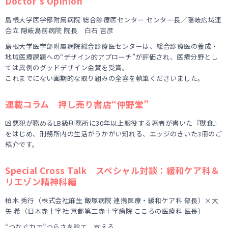
Doctor's Opinion
島根大学医学部附属病院 総合診療医センター センター長／隠岐広域連
合立 隠岐島前病院 院長 白石 吉彦
島根大学医学部附属病院総合診療医センターは、総合診療医の養成・
地域医療課題への“デザイン的アプローチ”が評価され、医療分野とし
ては異例のグッドデザイン金賞を受賞。
これまでにない画期的な取り組みの全容を執筆くださいました。
連載コラム 押し売り書店“仲野堂”
凶悪犯が務めるLB級刑務所に30年以上服役する著者が書いた『獄食』
をはじめ、刑務所内の生活がうかがい知れる、エッジのきいた3冊のご
紹介です。
Special Cross Talk スペシャル対談：緩和ケア科＆
リエゾン精神科編
柏木 秀行（株式会社麻生 飯塚病院 連携医療・緩和ケア科 部長）×大
矢 希（日本赤十字社 京都第二赤十字病院 こころの医療科 医長）
“つなぐ力で”つらさを診て、支える