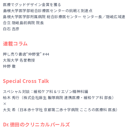
医療でグッドデザイン金賞を獲る
――島根大学医学部総合診療医センターの挑戦と到達点
島根大学医学部附属病院 総合診療医センター センター長／隠岐広域連
合立 隠岐島前病院 院長
白石 吉彦
連載コラム
押し売り書店“仲野堂” #44
大阪大学 名誉教授
仲野 徹
Special Cross Talk
スペシャル対談：緩和ケア科＆リエゾン精神科編
柏木 秀行（株式会社麻生 飯塚病院 連携医療・緩和ケア科 部長）
×
大矢 希（日本赤十字社 京都第二赤十字病院 こころの医療科 医長）
Dr.徳田のクリニカルパールズ