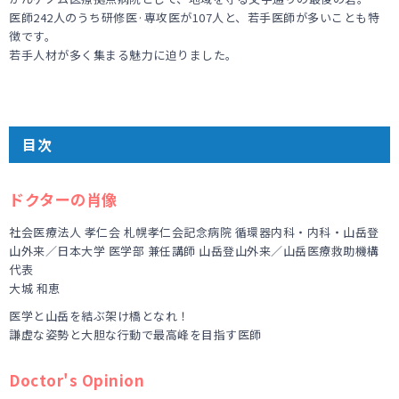
医師242人のうち研修医·専攻医が107人と、若手医師が多いことも特
徴です。
若手人材が多く集まる魅力に迫りました。
目次
ドクターの肖像
社会医療法人 孝仁会 札幌孝仁会記念病院 循環器内科・内科・山岳登
山外来／日本大学 医学部 兼任講師 山岳登山外来／山岳医療救助機構
代表
大城 和恵
医学と山岳を結ぶ架け橋となれ！
謙虚な姿勢と大胆な行動で最高峰を目指す医師
Doctor's Opinion