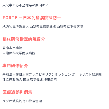
入院中の心不全増悪の原因は？
FORTE ―日本列島病院探訪―
地方独立行政法人 山梨県立病院機構 山梨県立中央病院
臨床研修指定病院紹介
碧南市民病院
自治医科大学附属病院
専門研修紹介
宗教法人在日本南プレスビテリアンミッション 淀川キリスト教病院
独立行政法人 国立病院機構 埼玉病院
医療過誤判例集
ラジオ波焼灼術の術後管理