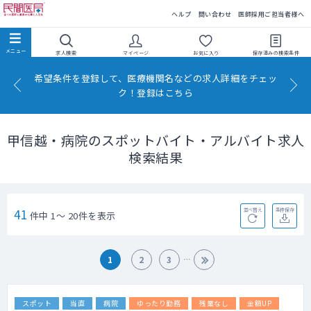
民間医局
ヘルプ
問い合わせ
医師採用ご担当者様へ
求人検索
マイページ
お気に入り
保存済みの
検索条件
希望条件を登録して、医療機関名などの求人詳細をチェッ
ク！登録はこちら
甲信越・病院のスポットバイト・アルバイト求人
検索結果
41
並べ替え
条件保存
件中 1～ 20件を表示
1
2
3
スポット
当直
病院
ゆったり勤務
残業なし
金額UP