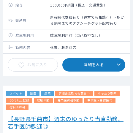
給与
150,000円/回（税込・交通費別）
新幹線代支給有り（遠方でも相談可）・駅か
交通費
ら病院までのタクシーチケット配布有り
駐車場利用
駐車場利用可（自己負担なし）
勤務内容
外来、救急対応
お気に入り
詳細をみる
スポット
当直
病院
定期非常勤でも募集中
ゆったり勤務
60代以上歓迎
経験不問
専門医資格不問
専攻医・専修医可
宿日直許可
【長野県千曲市】週末のゆったり当直勤務。
若手医師歓迎◎