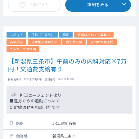
お気に入り
詳細をみる
スポット
日勤（午前診）
病院
定期非常勤でも募集中
高額給与
遠距離交通費支給
宿泊費支給
専門医資格不問
専攻医・専修医可
【新潟県三条市】午前のみの内科対応×7万
円！交通費支給有り
掲載更新日 : 2026年08月03日 案件番号 : 26-SJ618568
担当エージェントより
■遠方からの通勤について
新幹線通勤も相談可能です
路線
JR上越新幹線
勤務地
新潟県三条市