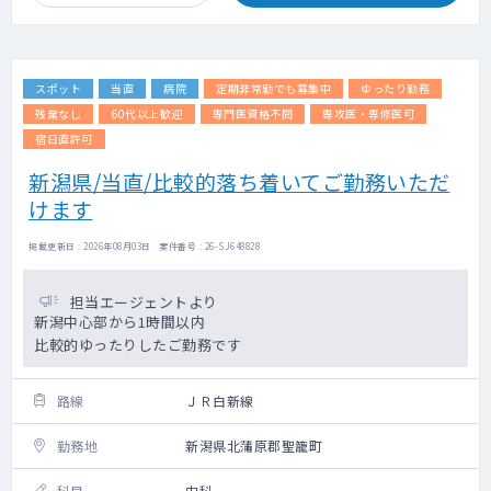
スポット
当直
病院
定期非常勤でも募集中
ゆったり勤務
残業なし
60代以上歓迎
専門医資格不問
専攻医・専修医可
宿日直許可
新潟県/当直/比較的落ち着いてご勤務いただ
けます
掲載更新日 : 2026年08月03日 案件番号 : 26-SJ648828
担当エージェントより
新潟中心部から1時間以内
比較的ゆったりしたご勤務です
路線
ＪＲ白新線
勤務地
新潟県北蒲原郡聖籠町
科目
内科