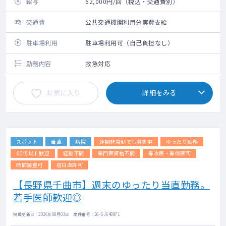
給与
62,000円/回（税込・交通費別）
交通費
公共交通機関利用分実費支給
駐車場利用
駐車場利用可（自己負担なし）
勤務内容
救急対応
お気に入り
詳細をみる
スポット
当直
病院
定期非常勤でも募集中
ゆったり勤務
60代以上歓迎
経験不問
専門医資格不問
専攻医・専修医可
時間調整可
宿日直許可
【長野県千曲市】週末のゆったり当直勤務。
若手医師歓迎◎
掲載更新日 : 2026年08月03日 案件番号 : 26-SJ648971