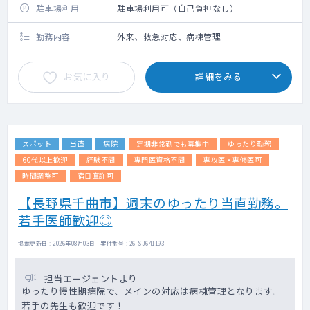
駐車場利用
駐車場利用可（自己負担なし）
勤務内容
外来、救急対応、病棟管理
お気に入り
詳細をみる
スポット
当直
病院
定期非常勤でも募集中
ゆったり勤務
60代以上歓迎
経験不問
専門医資格不問
専攻医・専修医可
時間調整可
宿日直許可
【長野県千曲市】週末のゆったり当直勤務。
若手医師歓迎◎
掲載更新日 : 2026年08月03日 案件番号 : 26-SJ641193
担当エージェントより
ゆったり慢性期病院で、メインの対応は病棟管理となります。
若手の先生も歓迎です！