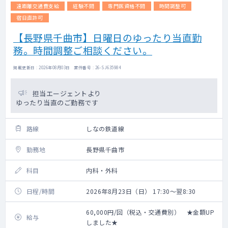
遠距離交通費支給
経験不問
専門医資格不問
時間調整可
宿日直許可
【長野県千曲市】日曜日のゆったり当直勤
務。時間調整ご相談ください。
掲載更新日 : 2026年08月03日 案件番号 : 26-SJ635984
担当エージェントより
ゆったり当直のご勤務です
路線
しなの鉄道線
勤務地
長野県千曲市
科目
内科・外科
日程/時間
2026年8月23日（日） 17:30～翌8:30
60,000円/回（税込・交通費別） ★金額UP
給与
しました★