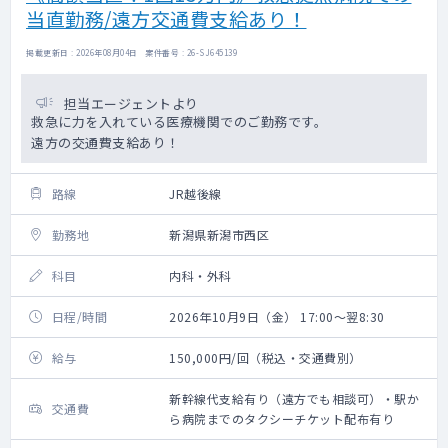
当直勤務/遠方交通費支給あり！
掲載更新日 : 2026年08月04日 案件番号 : 26-SJ645139
担当エージェントより
救急に力を入れている医療機関でのご勤務です。
遠方の交通費支給あり！
路線
JR越後線
勤務地
新潟県新潟市西区
科目
内科・外科
日程/時間
2026年10月9日（金） 17:00～翌8:30
給与
150,000円/回（税込・交通費別）
新幹線代支給有り（遠方でも相談可）・駅か
交通費
ら病院までのタクシーチケット配布有り