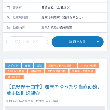
交通費
実費支給（上限あり）
駐車場利用
駐車場利用可（自己負担なし）
勤務内容
救急対応及び病棟管理
お気に入り
詳細をみる
スポット
当直
病院
定期非常勤でも募集中
ゆったり勤務
60代以上歓迎
経験不問
専門医資格不問
専攻医・専修医可
宿日直許可
【長野県千曲市】週末のゆったり当直勤務。
若手医師歓迎◎
掲載更新日 : 2026年08月03日 案件番号 : 26-SJ641185