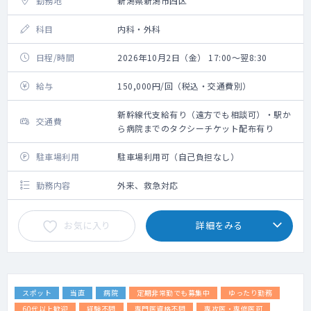
勤務地
新潟県新潟市西区
科目
内科・外科
日程/時間
2026年10月2日（金） 17:00～翌8:30
給与
150,000円/回（税込・交通費別）
新幹線代支給有り（遠方でも相談可）・駅か
交通費
ら病院までのタクシーチケット配布有り
駐車場利用
駐車場利用可（自己負担なし）
勤務内容
外来、救急対応
お気に入り
詳細をみる
スポット
当直
病院
定期非常勤でも募集中
ゆったり勤務
60代以上歓迎
経験不問
専門医資格不問
専攻医・専修医可