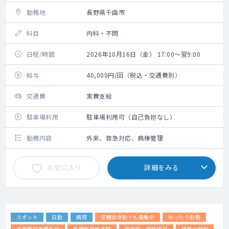
勤務地
長野県千曲市
科目
内科・不問
日程/時間
2026年10月16日（金） 17:00～翌9:00
給与
40,000円/回（税込・交通費別）
交通費
実費支給
駐車場利用
駐車場利用可（自己負担なし）
勤務内容
外来、救急対応、病棟管理
お気に入り
詳細をみる
スポット
日勤
病院
定期非常勤でも募集中
ゆったり勤務
遠距離交通費支給
専門医資格不問
専攻医・専修医可
綺麗な施設