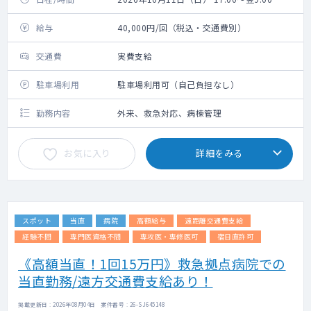
給与
40,000円/回（税込・交通費別）
交通費
実費支給
駐車場利用
駐車場利用可（自己負担なし）
勤務内容
外来、救急対応、病棟管理
お気に入り
詳細をみる
スポット
当直
病院
高額給与
遠距離交通費支給
経験不問
専門医資格不問
専攻医・専修医可
宿日直許可
《高額当直！1回15万円》救急拠点病院での
当直勤務/遠方交通費支給あり！
掲載更新日 : 2026年08月04日 案件番号 : 26-SJ645148