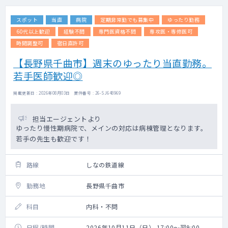
スポット
当直
病院
定期非常勤でも募集中
ゆったり勤務
60代以上歓迎
経験不問
専門医資格不問
専攻医・専修医可
時間調整可
宿日直許可
【長野県千曲市】週末のゆったり当直勤務。
若手医師歓迎◎
掲載更新日 : 2026年08月03日 案件番号 : 26-SJ648969
担当エージェントより
ゆったり慢性期病院で、メインの対応は病棟管理となります。
若手の先生も歓迎です！
路線
しなの鉄道線
勤務地
長野県千曲市
科目
内科・不問
日程/時間
2026年10月11日（日） 17:00～翌9:00