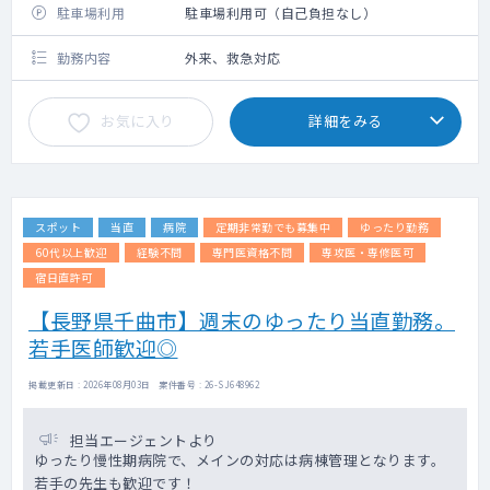
駐車場利用
駐車場利用可（自己負担なし）
勤務内容
外来、救急対応
お気に入り
詳細をみる
スポット
当直
病院
定期非常勤でも募集中
ゆったり勤務
60代以上歓迎
経験不問
専門医資格不問
専攻医・専修医可
宿日直許可
【長野県千曲市】週末のゆったり当直勤務。
若手医師歓迎◎
掲載更新日 : 2026年08月03日 案件番号 : 26-SJ648962
担当エージェントより
ゆったり慢性期病院で、メインの対応は病棟管理となります。
若手の先生も歓迎です！