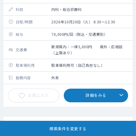
科目
内科・総合診療科
日程/時間
2026年10月20日（火） 8:30～12:30
給与
70,000円/回（税込・交通費別）
新潟県内：一律3,000円 県外：応相談
交通費
（上限あり）
駐車場利用
駐車場利用可（自己負担なし）
勤務内容
外来
お気に入り
詳細をみる
スポット
当直
病院
高額給与
遠距離交通費支給
検索条件を変更する
経験不問
専門医資格不問
専攻医・専修医可
宿日直許可