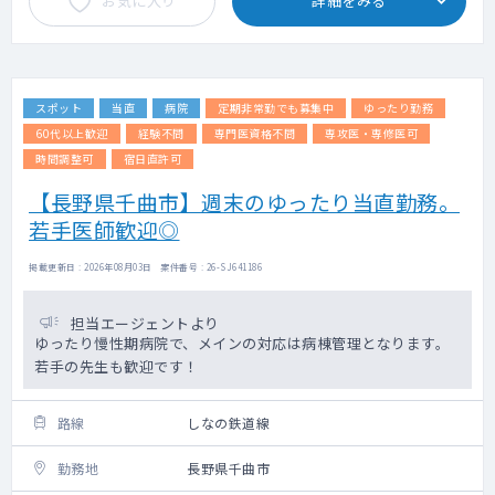
お気に入り
詳細をみる
スポット
当直
病院
定期非常勤でも募集中
ゆったり勤務
60代以上歓迎
経験不問
専門医資格不問
専攻医・専修医可
時間調整可
宿日直許可
【長野県千曲市】週末のゆったり当直勤務。
若手医師歓迎◎
掲載更新日 : 2026年08月03日 案件番号 : 26-SJ641186
担当エージェントより
ゆったり慢性期病院で、メインの対応は病棟管理となります。
若手の先生も歓迎です！
路線
しなの鉄道線
勤務地
長野県千曲市