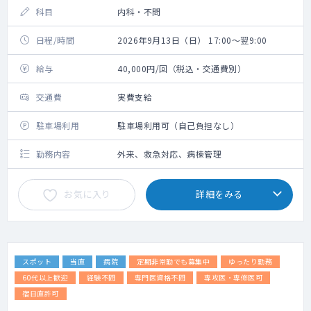
科目
内科・不問
日程/時間
2026年9月13日（日） 17:00～翌9:00
給与
40,000円/回（税込・交通費別）
交通費
実費支給
駐車場利用
駐車場利用可（自己負担なし）
勤務内容
外来、救急対応、病棟管理
お気に入り
詳細をみる
スポット
当直
病院
定期非常勤でも募集中
ゆったり勤務
60代以上歓迎
経験不問
専門医資格不問
専攻医・専修医可
宿日直許可