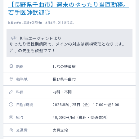
【長野県千曲市】週末のゆったり当直勤務。
若手医師歓迎◎
掲載更新日 : 2026年08月03日 案件番号 : 26-SJ641191
担当エージェントより
ゆったり慢性期病院で、メインの対応は病棟管理となります。
若手の先生も歓迎です！
路線
しなの鉄道線
勤務地
長野県千曲市
科目
内科・不問
日程/時間
2026年9月25日（金） 17:00～翌9:00
給与
40,000円/回（税込・交通費別）
交通費
実費支給