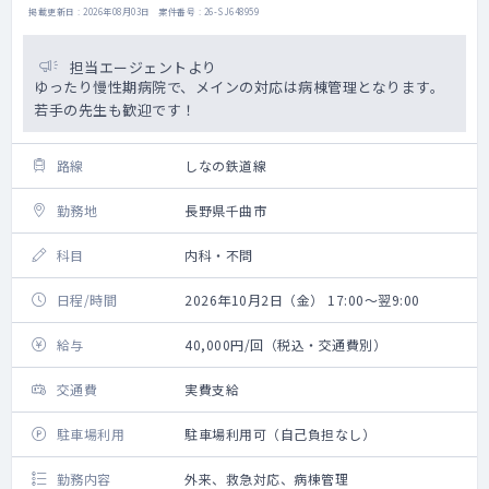
掲載更新日 : 2026年08月03日 案件番号 : 26-SJ648959
担当エージェントより
ゆったり慢性期病院で、メインの対応は病棟管理となります。
若手の先生も歓迎です！
路線
しなの鉄道線
勤務地
長野県千曲市
科目
内科・不問
日程/時間
2026年10月2日（金） 17:00～翌9:00
給与
40,000円/回（税込・交通費別）
交通費
実費支給
駐車場利用
駐車場利用可（自己負担なし）
勤務内容
外来、救急対応、病棟管理