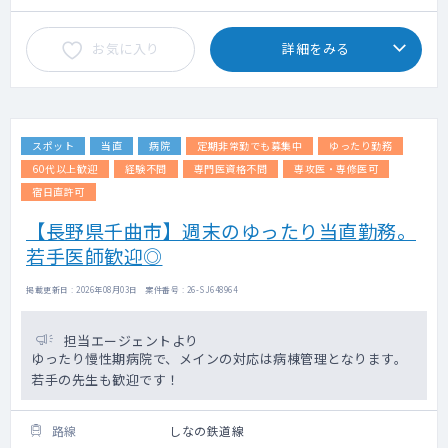
お気に入り
詳細をみる
スポット
当直
病院
定期非常勤でも募集中
ゆったり勤務
60代以上歓迎
経験不問
専門医資格不問
専攻医・専修医可
宿日直許可
【長野県千曲市】週末のゆったり当直勤務。
若手医師歓迎◎
掲載更新日 : 2026年08月03日 案件番号 : 26-SJ648964
担当エージェントより
ゆったり慢性期病院で、メインの対応は病棟管理となります。
若手の先生も歓迎です！
路線
しなの鉄道線