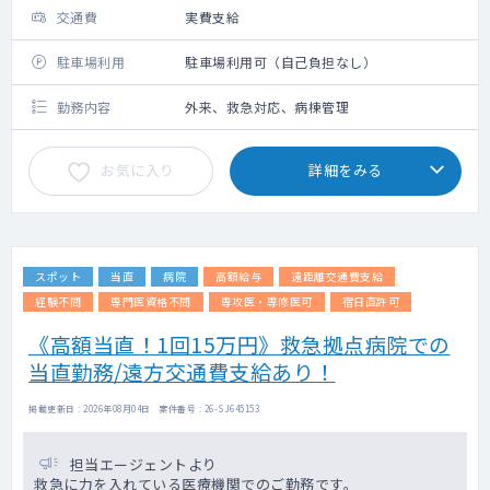
交通費
実費支給
駐車場利用
駐車場利用可（自己負担なし）
勤務内容
外来、救急対応、病棟管理
お気に入り
詳細をみる
スポット
当直
病院
高額給与
遠距離交通費支給
経験不問
専門医資格不問
専攻医・専修医可
宿日直許可
《高額当直！1回15万円》救急拠点病院での
当直勤務/遠方交通費支給あり！
掲載更新日 : 2026年08月04日 案件番号 : 26-SJ645153
担当エージェントより
救急に力を入れている医療機関でのご勤務です。