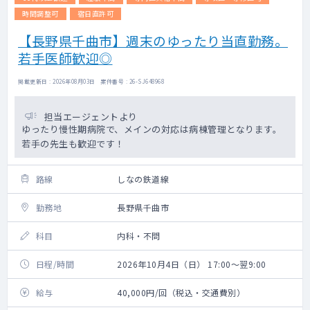
時間調整可
宿日直許可
【長野県千曲市】週末のゆったり当直勤務。
若手医師歓迎◎
掲載更新日 : 2026年08月03日 案件番号 : 26-SJ648968
担当エージェントより
ゆったり慢性期病院で、メインの対応は病棟管理となります。
若手の先生も歓迎です！
路線
しなの鉄道線
勤務地
長野県千曲市
科目
内科・不問
日程/時間
2026年10月4日（日） 17:00～翌9:00
給与
40,000円/回（税込・交通費別）