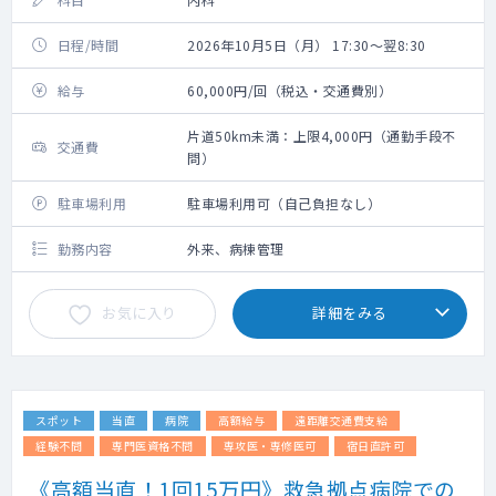
日程/時間
2026年10月5日（月） 17:30～翌8:30
給与
60,000円/回（税込・交通費別）
片道50km未満：上限4,000円（通勤手段不
交通費
問）
駐車場利用
駐車場利用可（自己負担なし）
勤務内容
外来、病棟管理
お気に入り
詳細をみる
スポット
当直
病院
高額給与
遠距離交通費支給
経験不問
専門医資格不問
専攻医・専修医可
宿日直許可
《高額当直！1回15万円》救急拠点病院での