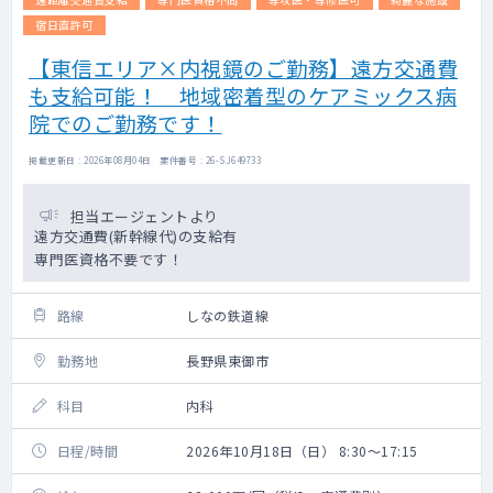
宿日直許可
【東信エリア×内視鏡のご勤務】遠方交通費
も支給可能！ 地域密着型のケアミックス病
院でのご勤務です！
掲載更新日 : 2026年08月04日 案件番号 : 26-SJ649733
担当エージェントより
遠方交通費(新幹線代)の支給有
専門医資格不要です！
路線
しなの鉄道線
勤務地
長野県東御市
科目
内科
日程/時間
2026年10月18日（日） 8:30～17:15