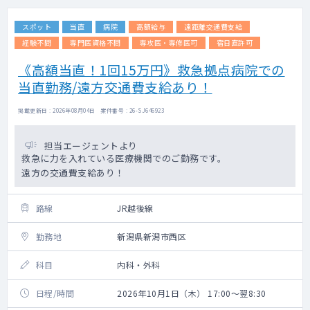
スポット
当直
病院
高額給与
遠距離交通費支給
経験不問
専門医資格不問
専攻医・専修医可
宿日直許可
《高額当直！1回15万円》救急拠点病院での
当直勤務/遠方交通費支給あり！
掲載更新日 : 2026年08月04日 案件番号 : 26-SJ646923
担当エージェントより
救急に力を入れている医療機関でのご勤務です。
遠方の交通費支給あり！
路線
JR越後線
勤務地
新潟県新潟市西区
科目
内科・外科
日程/時間
2026年10月1日（木） 17:00～翌8:30